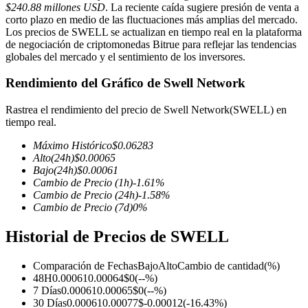
$240.88 millones USD
. La reciente caída sugiere presión de venta a
corto plazo en medio de las fluctuaciones más amplias del mercado.
Los precios de SWELL se actualizan en tiempo real en la plataforma
de negociación de criptomonedas Bitrue para reflejar las tendencias
globales del mercado y el sentimiento de los inversores.
Futuros COIN-M
Rendimiento del Gráfico de Swell Network
Futuros de criptomonedas
Rastrea el rendimiento del precio de Swell Network(SWELL) en
tiempo real.
TradFi
Máximo Histórico
$
0.06283
Alto
(24h)
$
0.00065
Derivados de acciones, divisas, metales preciosos y materias
Bajo
(24h)
$
0.00061
primas
Cambio de Precio
(1h)
-1.61
%
Cambio de Precio
(24h)
-1.58
%
Cambio de Precio
(7d)
0
%
Historial de Precios de SWELL
Comparación de Fechas
Bajo
Alto
Cambio de cantidad
(%)
48H
0.00061
0.00064
$
0
(
--
%)
7 Días
0.00061
0.00065
$
0
(
--
%)
30 Días
0.00061
0.00077
$
-0.00012
(
-16.43
%)