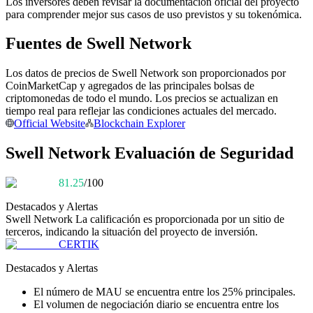
Los inversores deben revisar la documentación oficial del proyecto
para comprender mejor sus casos de uso previstos y su tokenómica.
Conviértete en un Trader de Copia
Fuentes de Swell Network
Disfruta del reparto de beneficios y comisiones de copy trading
Los datos de precios de Swell Network son proporcionados por
CoinMarketCap y agregados de las principales bolsas de
criptomonedas de todo el mundo. Los precios se actualizan en
tiempo real para reflejar las condiciones actuales del mercado.
Official Website
Blockchain Explorer
Swell Network Evaluación de Seguridad
81.25
/100
Información
Destacados y Alertas
Análisis de big data que incluye información comercial, etc.
Swell Network
La calificación es proporcionada por un sitio de
terceros, indicando la situación del proyecto de inversión.
CERTIK
Destacados y Alertas
El número de MAU se encuentra entre los 25% principales.
El volumen de negociación diario se encuentra entre los