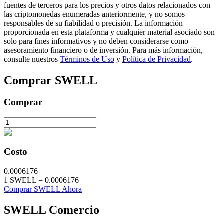
fuentes de terceros para los precios y otros datos relacionados con
las criptomonedas enumeradas anteriormente, y no somos
responsables de su fiabilidad o precisión. La información
proporcionada en esta plataforma y cualquier material asociado son
solo para fines informativos y no deben considerarse como
asesoramiento financiero o de inversión. Para más información,
Inversión automática
consulte nuestros
Términos de Uso
y
Política de Privacidad
.
Obtenga ganancias a largo plazo e intereses flexibles
Comprar
SWELL
Comprar
Costo
0.0006176
Aprender Staking
1
SWELL
=
0.0006176
Comprar SWELL Ahora
Obtenga más información sobre cómo obtener ingresos pasivos
Bitrue
AI
SWELL
Comercio