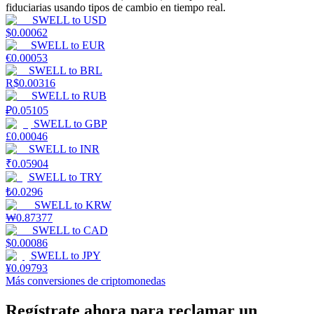
fiduciarias usando tipos de cambio en tiempo real.
SWELL
to
USD
$
0.00062
Staking
SWELL
to
EUR
€
0.00053
Alta rentabilidad y acceso instantáneo
SWELL
to
BRL
R$
0.00316
SWELL
to
RUB
₽
0.05105
SWELL
to
GBP
£
0.00046
SWELL
to
INR
₹
0.05904
SWELL
to
TRY
₺
0.0296
Launchpool
SWELL
to
KRW
₩
0.87377
Participación flexible para ganar tokens populares
SWELL
to
CAD
$
0.00086
SWELL
to
JPY
¥
0.09793
Más conversiones de criptomonedas
Regístrate ahora para reclamar un