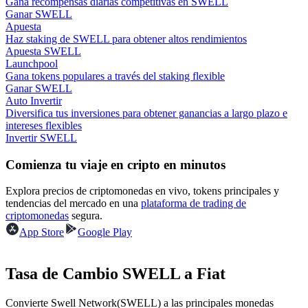
Gana recompensas diarias competitivas en SWELL
Ganar SWELL
Apuesta
Earn
Haz staking de SWELL para obtener altos rendimientos
Apuesta SWELL
Launchpool
Gana tokens populares a través del staking flexible
Ganar SWELL
Auto Invertir
Diversifica tus inversiones para obtener ganancias a largo plazo e
intereses flexibles
Invertir SWELL
Comienza tu viaje en cripto en minutos
Power Piggy
Explora precios de criptomonedas en vivo, tokens principales y
tendencias del mercado en una
plataforma de trading de
Gana recompensas competitivas diariamente
criptomonedas
segura.
App Store
Google Play
Tasa de Cambio SWELL a Fiat
Convierte Swell Network(SWELL) a las principales monedas