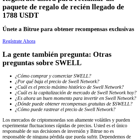
paquete de regalo de recién llegado de
1788 USDT
Bloqueos BTR
Únete a Bitrue para obtener recompensas exclusivas
Inversiones exclusivas para titulares de BTR
Regístrate Ahora
La gente también pregunta: Otras
preguntas sobre SWELL
¿Cómo comprar y comerciar SWELL?
¿Por qué baja el precio de Swell Network?
¿Cuál es el precio máximo histórico de Swell Network?
¿Cuál es la capitalización de mercado de Swell Network hoy?
¿Es ahora un buen momento para invertir en Swell Network?
Préstamos
¿Dónde puede obtener recompensas gratuitas de $SWELL?
¿Cómo puede rastrear el precio de Swell Network?
Servicio de préstamos respaldado por criptomonedas
Los mercados de criptomonedas son altamente volátiles y pueden
experimentar fluctuaciones rápidas de precios. Usted es el único
responsable de sus decisiones de inversión y Bitrue no es
responsable de ninguna pérdida que pueda sufrir. Dependemos de