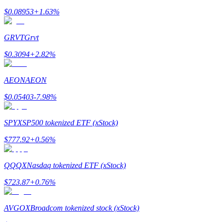
$
0.08953
+
1.63
%
GRVT
Grvt
$
0.3094
+
2.82
%
Referencia
AEON
AEON
Invita a un amigo para recibir recompensas en efectivo
$
0.05403
-7.98
%
BTC Welcome Rewards
SPYX
SP500 tokenized ETF (xStock)
$
777.92
+
0.56
%
QQQX
Nasdaq tokenized ETF (xStock)
$
723.87
+
0.76
%
AVGOX
Broadcom tokenized stock (xStock)
BTC Welcome Rewards