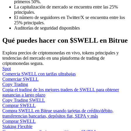
primeros 50%.
La capitalización de mercado se encuentra entre las 25%
principales.
El número de seguidores en Twitter/X se encuentra entre los
Guía
25% principales.
Guía de inicio de futuros
Auditorías de seguridad disponibles
Qué puedes hacer con $SWELL en Bitrue
Explora precios de criptomonedas en vivo, tokens principales y
tendencias del mercado en una plataforma de trading de
criptomonedas segura.
Spot
Comercia SWELL con tarifas ultrabajas
Comerciar SWELL
Copy Trading
Estrategias comerciales
Copia el trading de los mejores traders de SWELL para obtener
ganancias a largo plazo
Aprenda cómo mantenerse rentable
Copy Trading SWELL
Comprar SWELL
Compra SWELL en Bitrue usando tarjetas de crédito/débito,
transferencias bancarias, depósitos fiat, SEPA y más
Comprar SWELL
Staking Flexible