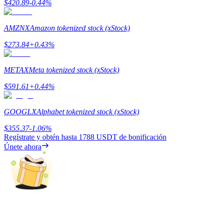
$
420.89
-0.44
%
Deposit & Trade BTC to Share 25000 USDT prize pool!
AMZNX
Amazon tokenized stock (xStock)
$
273.84
+
0.43
%
Deposit CASHCAT & Win
METAX
Meta tokenized stock (xStock)
Share 500000 CASHCAT prize pool
$
591.61
+
0.44
%
GOOGLX
Alphabet tokenized stock (xStock)
Exclusive for BitMart Users
$
355.37
-1.06
%
Register & Trade to Win 500,000 USDT
Regístrate y obtén hasta
1788 USDT
de bonificación
Únete ahora
Precious Metals Trading Carnival
Trade Gold & Silver · 33,333 USDT Bonus