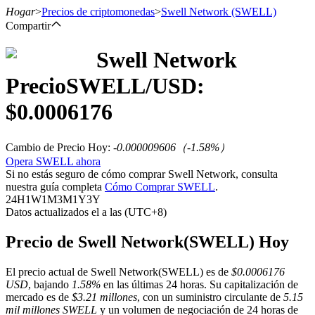
Hogar
>
Precios de criptomonedas
>
Swell Network
(SWELL)
Compartir
Swell Network
Futuros
Precio
SWELL
/USD:
$
0.0006176
Cambio de Precio Hoy
:
-0.000009606
（
-1.58
%）
Opera SWELL ahora
Si no estás seguro de cómo comprar Swell Network, consulta
nuestra guía completa
Cómo Comprar SWELL
.
24H
1W
1M
3M
1Y
3Y
Datos actualizados el a las (UTC+8)
Futuros del USDT
Futuros que utilizan USDT como garantía
Precio de Swell Network(SWELL) Hoy
El precio actual de Swell Network(SWELL) es de
$0.0006176
USD
, bajando
1.58%
en las últimas 24 horas. Su capitalización de
mercado es de
$3.21 millones
, con un suministro circulante de
5.15
mil millones SWELL
y un volumen de negociación de 24 horas de