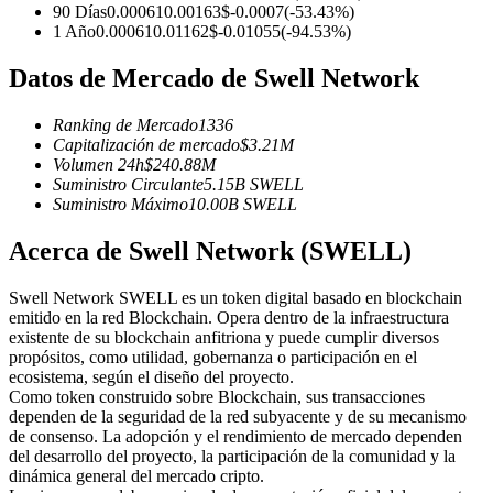
Futuros del USDC
90 Días
0.00061
0.00163
$
-0.0007
(
-53.43
%)
1 Año
0.00061
0.01162
$
-0.01055
(
-94.53
%)
Futuros que utilizan USDC como garantía
Datos de Mercado de Swell Network
Ranking de Mercado
1336
Capitalización de mercado
$
3.21M
Volumen 24h
$
240.88M
Suministro Circulante
5.15B
SWELL
Suministro Máximo
10.00B
SWELL
Acerca de Swell Network (SWELL)
Copiar Trading
Swell Network SWELL es un token digital basado en blockchain
Únete a los mejores traders
emitido en la red Blockchain. Opera dentro de la infraestructura
existente de su blockchain anfitriona y puede cumplir diversos
propósitos, como utilidad, gobernanza o participación en el
ecosistema, según el diseño del proyecto.
Como token construido sobre Blockchain, sus transacciones
dependen de la seguridad de la red subyacente y de su mecanismo
de consenso. La adopción y el rendimiento de mercado dependen
del desarrollo del proyecto, la participación de la comunidad y la
dinámica general del mercado cripto.