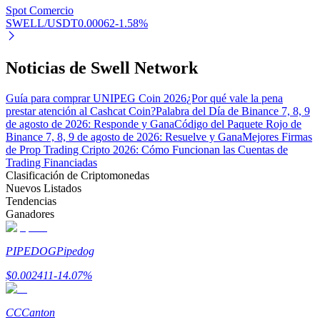
Spot Comercio
SWELL/USDT
0.00062
-1.58
%
Noticias de Swell Network
Bitrue Partners
Guía para comprar UNIPEG Coin 2026
¿Por qué vale la pena
prestar atención al Cashcat Coin?
Palabra del Día de Binance 7, 8, 9
de agosto de 2026: Responde y Gana
Código del Paquete Rojo de
Binance 7, 8, 9 de agosto de 2026: Resuelve y Gana
Mejores Firmas
de Prop Trading Cripto 2026: Cómo Funcionan las Cuentas de
Trading Financiadas
Clasificación de Criptomonedas
Nuevos Listados
Tendencias
Ganadores
Afiliados de Bitrue
PIPEDOG
Pipedog
¡Hasta un 65% de comisiones!
$
0.002411
-14.07
%
CC
Canton