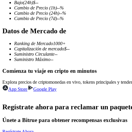
Bajo
(24h)
$
--
Cambio de Precio
(1h)
--
%
Cambio de Precio
(24h)
--
%
Cambio de Precio
(7d)
--
%
Futuros COIN-M
Datos de Mercado de
Futuros de criptomonedas
Ranking de Mercado
1000+
Capitalización de mercado
$
--
Suministro Circulante
--
TradFi
Suministro Máximo
--
Derivados de acciones, divisas, metales preciosos y materias pr
Comienza tu viaje en cripto en minutos
Explora precios de criptomonedas en vivo, tokens principales y tend
App Store
Google Play
Regístrate ahora para reclamar un paquete
Únete a Bitrue para obtener recompensas exclusivas
Futuros del USDC
Regístrate Ahora