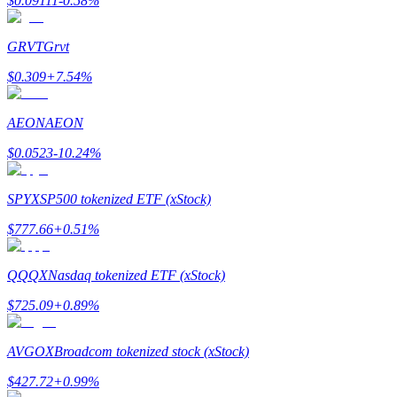
$
0.09111
-0.58
%
Conviértete en un Trader de Copia
Disfruta del reparto de beneficios y comisiones de copy trading
GRVT
Grvt
$
0.309
+
7.54
%
AEON
AEON
$
0.0523
-10.24
%
SPYX
SP500 tokenized ETF (xStock)
Información
$
777.66
+
0.51
%
Análisis de big data que incluye información comercial, etc.
QQQX
Nasdaq tokenized ETF (xStock)
$
725.09
+
0.89
%
AVGOX
Broadcom tokenized stock (xStock)
$
427.72
+
0.99
%