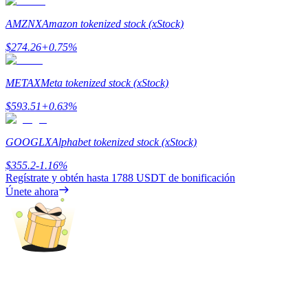
AMZNX
Amazon tokenized stock (xStock)
Guía
$
274.26
+
0.75
%
Guía de inicio de futuros
METAX
Meta tokenized stock (xStock)
$
593.51
+
0.63
%
GOOGLX
Alphabet tokenized stock (xStock)
$
355.2
-1.16
%
Regístrate y obtén hasta
1788 USDT
de bonificación
Únete ahora
Estrategias comerciales
Aprenda cómo mantenerse rentable