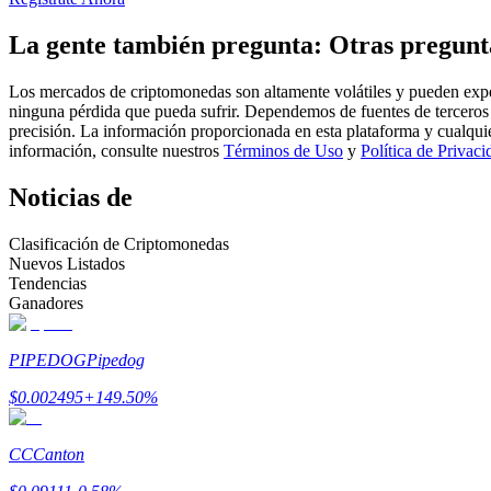
Futuros que utilizan USDC como garantía
La gente también pregunta: Otras pregunt
Los mercados de criptomonedas son altamente volátiles y pueden exper
ninguna pérdida que pueda sufrir. Dependemos de fuentes de terceros 
precisión. La información proporcionada en esta plataforma y cualqui
información, consulte nuestros
Términos de Uso
y
Política de Privaci
Noticias de
Clasificación de Criptomonedas
Copiar Trading
Nuevos Listados
Tendencias
Únete a los mejores traders
Ganadores
PIPEDOG
Pipedog
$
0.002495
+
149.50
%
CC
Canton