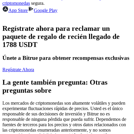
Futuros del USDC
criptomonedas
segura.
App Store
Google Play
Futuros que utilizan USDC como garantía
Regístrate ahora para reclamar un
paquete de regalo de recién llegado de
1788 USDT
Únete a Bitrue para obtener recompensas exclusivas
Regístrate Ahora
Copiar Trading
La gente también pregunta: Otras
Únete a los mejores traders
preguntas sobre
Los mercados de criptomonedas son altamente volátiles y pueden
experimentar fluctuaciones rápidas de precios. Usted es el único
responsable de sus decisiones de inversión y Bitrue no es
responsable de ninguna pérdida que pueda sufrir. Dependemos de
fuentes de terceros para los precios y otros datos relacionados con
las criptomonedas enumeradas anteriormente, y no somos