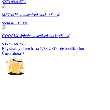
$
273.88
-0.47
%
Earn
METAX
Meta tokenized stock (xStock)
$
604.41
+
1.31
%
GOOGLX
Alphabet tokenized stock (xStock)
$
357.13
-0.25
%
Regístrate y obtén hasta
1788 USDT
de bonificación
Únete ahora
Power Piggy
Gana recompensas competitivas diariamente