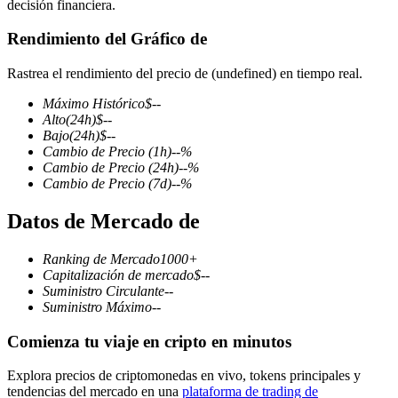
decisión financiera.
Rendimiento del Gráfico de
Rastrea el rendimiento del precio de (undefined) en tiempo real.
Futuros COIN-M
Máximo Histórico
$
--
Futuros de criptomonedas
Alto
(24h)
$
--
Bajo
(24h)
$
--
Cambio de Precio
(1h)
--
%
Cambio de Precio
(24h)
--
%
TradFi
Cambio de Precio
(7d)
--
%
Derivados de acciones, divisas, metales preciosos y materias
Datos de Mercado de
primas
Ranking de Mercado
1000+
Capitalización de mercado
$
--
Suministro Circulante
--
Suministro Máximo
--
Comienza tu viaje en cripto en minutos
Explora precios de criptomonedas en vivo, tokens principales y
tendencias del mercado en una
plataforma de trading de