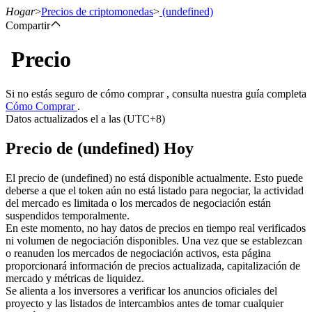
Hogar
>
Precios de criptomonedas
>
(undefined)
Compartir
Precio
Futuros
Si no estás seguro de cómo comprar , consulta nuestra guía completa
Cómo Comprar
.
Datos actualizados el a las (UTC+8)
Precio de (undefined) Hoy
El precio de (undefined) no está disponible actualmente. Esto puede
deberse a que el token aún no está listado para negociar, la actividad
del mercado es limitada o los mercados de negociación están
Futuros del USDT
suspendidos temporalmente.
En este momento, no hay datos de precios en tiempo real verificados
Futuros que utilizan USDT como garantía
ni volumen de negociación disponibles. Una vez que se establezcan
o reanuden los mercados de negociación activos, esta página
proporcionará información de precios actualizada, capitalización de
mercado y métricas de liquidez.
Se alienta a los inversores a verificar los anuncios oficiales del
proyecto y las listados de intercambios antes de tomar cualquier