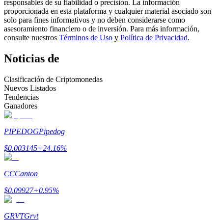
responsables de su fiabilidad o precisión. La información
proporcionada en esta plataforma y cualquier material asociado son
Conviértete en un Trader de Copia
solo para fines informativos y no deben considerarse como
asesoramiento financiero o de inversión. Para más información,
Disfruta del reparto de beneficios y comisiones de copy trading
consulte nuestros
Términos de Uso
y
Política de Privacidad
.
Noticias de
Clasificación de Criptomonedas
Nuevos Listados
Tendencias
Ganadores
PIPEDOG
Pipedog
Información
$
0.003145
+
24.16
%
Análisis de big data que incluye información comercial, etc.
CC
Canton
$
0.09927
+
0.95
%
GRVT
Grvt