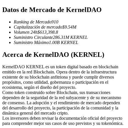
Futuros del USDC
Datos de Mercado de KernelDAO
Futuros que utilizan USDC como garantía
Ranking de Mercado
910
Capitalización de mercado
$
9.54M
Volumen 24h
$
613,398.8
Suministro Circulante
286.31M
KERNEL
Suministro Máximo
1.00B
KERNEL
Acerca de KernelDAO (KERNEL)
KernelDAO KERNEL es un token digital basado en blockchain
Copiar Trading
emitido en la red Blockchain. Opera dentro de la infraestructura
existente de su blockchain anfitriona y puede cumplir diversos
Únete a los mejores traders
propósitos, como utilidad, gobernanza o participación en el
ecosistema, según el diseño del proyecto.
Como token construido sobre Blockchain, sus transacciones
dependen de la seguridad de la red subyacente y de su mecanismo
de consenso. La adopción y el rendimiento de mercado dependen
del desarrollo del proyecto, la participación de la comunidad y la
dinámica general del mercado cripto.
Los inversores deben revisar la documentación oficial del proyecto
para comprender mejor sus casos de uso previstos y su tokenómica.