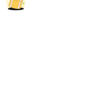
USDT New User Exclusive 10% APR
USDT Flexible Staking | Daily Rewards
BTC New User Exclusive: 6.5% APR
BTC Flexible Staking | Daily Rewards
Más eventos
Gana premios y recompensas exclusivas