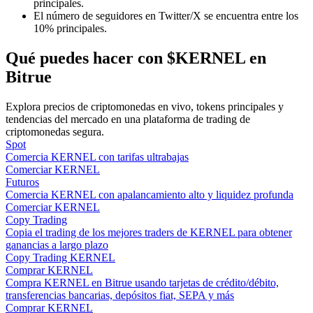
principales.
El número de seguidores en Twitter/X se encuentra entre los
10% principales.
Guía
Qué puedes hacer con $KERNEL en
Guía de inicio de futuros
Bitrue
Explora precios de criptomonedas en vivo, tokens principales y
tendencias del mercado en una plataforma de trading de
criptomonedas segura.
Spot
Comercia KERNEL con tarifas ultrabajas
Comerciar KERNEL
Futuros
Comercia KERNEL con apalancamiento alto y liquidez profunda
Comerciar KERNEL
Estrategias comerciales
Copy Trading
Copia el trading de los mejores traders de KERNEL para obtener
Aprenda cómo mantenerse rentable
ganancias a largo plazo
Copy Trading KERNEL
Comprar KERNEL
Compra KERNEL en Bitrue usando tarjetas de crédito/débito,
transferencias bancarias, depósitos fiat, SEPA y más
Comprar KERNEL