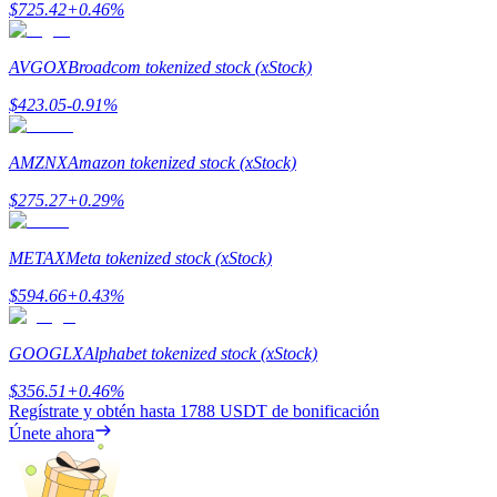
$
725.42
+
0.46
%
Staking
AVGOX
Broadcom tokenized stock (xStock)
Alta rentabilidad y acceso instantáneo
$
423.05
-0.91
%
AMZNX
Amazon tokenized stock (xStock)
$
275.27
+
0.29
%
METAX
Meta tokenized stock (xStock)
$
594.66
+
0.43
%
Launchpool
GOOGLX
Alphabet tokenized stock (xStock)
Participación flexible para ganar tokens populares
$
356.51
+
0.46
%
Regístrate y obtén hasta
1788 USDT
de bonificación
Únete ahora