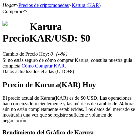
Hogar
>
Precios de criptomonedas
>
Karura
(KAR)
Compartir
Karura
Futuros
Precio
KAR
/USD: $
0
Cambio de Precio Hoy
:
0
（
--
%）
Si no estás seguro de cómo comprar Karura, consulta nuestra guía
completa
Cómo Comprar KAR
.
Datos actualizados el a las (UTC+8)
Precio de Karura(KAR) Hoy
Futuros del USDT
El precio actual de Karura(KAR) es de $0 USD. Las operaciones
han comenzado recientemente y las métricas de cambio de 24 horas
Futuros que utilizan USDT como garantía
aún no están completamente establecidas. Los datos del mercado se
mostrarán una vez que se registre suficiente volumen de
negociación.
Rendimiento del Gráfico de Karura