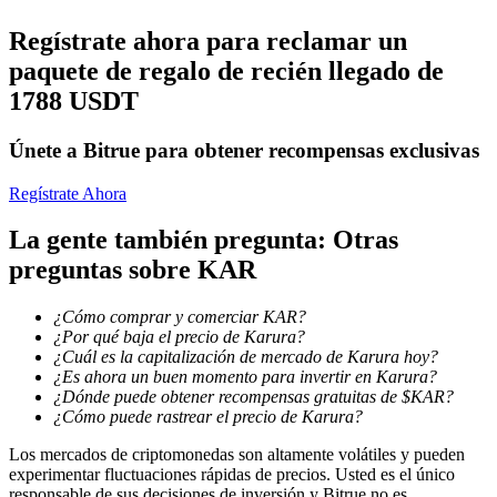
Regístrate ahora para reclamar un
Conviértete en un Trader de Copia
paquete de regalo de recién llegado de
Disfruta del reparto de beneficios y comisiones de copy trading
1788 USDT
Únete a Bitrue para obtener recompensas exclusivas
Regístrate Ahora
La gente también pregunta: Otras
preguntas sobre KAR
Información
¿Cómo comprar y comerciar KAR?
¿Por qué baja el precio de Karura?
Análisis de big data que incluye información comercial, etc.
¿Cuál es la capitalización de mercado de Karura hoy?
¿Es ahora un buen momento para invertir en Karura?
¿Dónde puede obtener recompensas gratuitas de $KAR?
¿Cómo puede rastrear el precio de Karura?
Los mercados de criptomonedas son altamente volátiles y pueden
experimentar fluctuaciones rápidas de precios. Usted es el único
responsable de sus decisiones de inversión y Bitrue no es