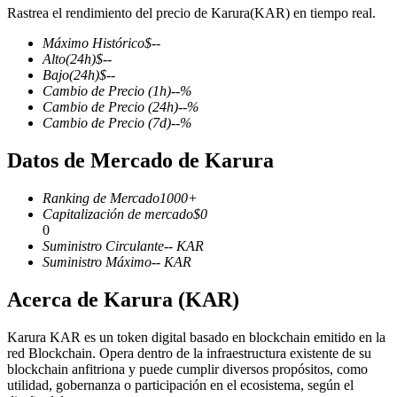
Rastrea el rendimiento del precio de Karura(KAR) en tiempo real.
Máximo Histórico
$
--
Alto
(24h)
$
--
Bajo
(24h)
$
--
Futuros COIN-M
Cambio de Precio
(1h)
--
%
Cambio de Precio
(24h)
--
%
Futuros de criptomonedas
Cambio de Precio
(7d)
--
%
Datos de Mercado de Karura
TradFi
Ranking de Mercado
1000+
Derivados de acciones, divisas, metales preciosos y materias
Capitalización de mercado
$
0
primas
0
Suministro Circulante
--
KAR
Suministro Máximo
--
KAR
Acerca de Karura (KAR)
Karura KAR es un token digital basado en blockchain emitido en la
red Blockchain. Opera dentro de la infraestructura existente de su
blockchain anfitriona y puede cumplir diversos propósitos, como
utilidad, gobernanza o participación en el ecosistema, según el