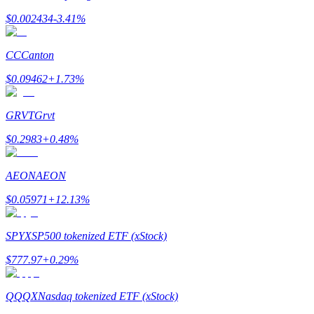
$
0.002434
-3.41
%
Earn
CC
Canton
$
0.09462
+
1.73
%
GRVT
Grvt
$
0.2983
+
0.48
%
AEON
AEON
Power Piggy
$
0.05971
+
12.13
%
Gana recompensas competitivas diariamente
SPYX
SP500 tokenized ETF (xStock)
$
777.97
+
0.29
%
QQQX
Nasdaq tokenized ETF (xStock)