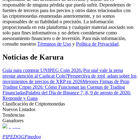
responsable de ninguna pérdida que pueda sufrir. Dependemos de
fuentes de terceros para los precios y otros datos relacionados con
las criptomonedas enumeradas anteriormente, y no somos
Guía
responsables de su fiabilidad o precisión. La información
proporcionada en esta plataforma y cualquier material asociado son
Guía de inicio de futuros
solo para fines informativos y no deben considerarse como
asesoramiento financiero o de inversión. Para más información,
consulte nuestros
Términos de Uso
y
Política de Privacidad
.
Noticias de Karura
Guía para comprar UNIPEG Coin 2026
¿Por qué vale la pena
prestar atención al Cashcat Coin?
Perspectiva de xrpl_adam sobre los
movimientos de precios de XRP en 2026
Mejores Firmas de Prop
Trading Cripto 2026: Cómo Funcionan las Cuentas de Trading
Financiadas
Palabra del Día de Binance 7, 8, 9 de agosto de 2026:
Estrategias comerciales
Responde y Gana
Aprenda cómo mantenerse rentable
Clasificación de Criptomonedas
Nuevos Listados
Tendencias
Ganadores
PIPEDOG
Pipedog