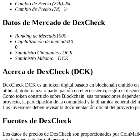
Cambio de Precio
(24h)
--
%
Cambio de Precio
(7d)
--
%
Datos de Mercado de DexCheck
Futuros COIN-M
Ranking de Mercado
1000+
Futuros de criptomonedas
Capitalización de mercado
$
0
0
Suministro Circulante
--
DCK
Suministro Máximo
--
DCK
TradFi
Acerca de DexCheck (DCK)
Derivados de acciones, divisas, metales preciosos y materias pr
DexCheck DCK es un token digital basado en blockchain emitido en la 
utilidad, gobernanza o participación en el ecosistema, según el diseño
Como token construido sobre Blockchain, sus transacciones dependen 
proyecto, la participación de la comunidad y la dinámica general del 
Los inversores deben revisar la documentación oficial del proyecto p
Fuentes de DexCheck
Los datos de precios de DexCheck son proporcionados por CoinMarketC
Futuros del USDC
condiciones actuales del mercado.