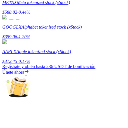
METAX
Meta tokenized stock (xStock)
Earn
$
588.82
-0.44
%
GOOGLX
Alphabet tokenized stock (xStock)
$
359.06
-1.20
%
AAPLX
Apple tokenized stock (xStock)
$
312.45
-0.17
%
Regístrate y obtén hasta
236 USDT
de bonificación
Power Piggy
Únete ahora
Gana recompensas competitivas diariamente