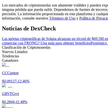
Conviértete en un Trader de Copia
Los mercados de criptomonedas son altamente volátiles y pueden exper
ninguna pérdida que pueda sufrir. Dependemos de fuentes de terceros 
Disfruta del reparto de beneficios y comisiones de copy trading
precisión. La información proporcionada en esta plataforma y cualqui
información, consulte nuestros
Términos de Uso
y
Política de Privaci
Noticias de DexCheck
Las tarjetas criptográficas de Solana alcanzan un récord de $69.5M e
comerciar con FRONG? Una guía para obtener beneficios
Pronóstico
Clasificación de Criptomonedas
Nuevos Listados
Tendencias
Ganadores
Información
Análisis de big data que incluye información comercial, etc.
CC
Canton
$
0.09127
-12.46
%
GRVT
Grvt
$
0.2844
-11.48
%