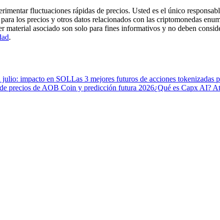
imentar fluctuaciones rápidas de precios. Usted es el único responsable
para los precios y otros datos relacionados con las criptomonedas enum
er material asociado son solo para fines informativos y no deben consi
dad
.
n julio: impacto en SOL
Las 3 mejores futuros de acciones tokenizadas p
 de precios de AOB Coin y predicción futura 2026
¿Qué es Capx AI? A