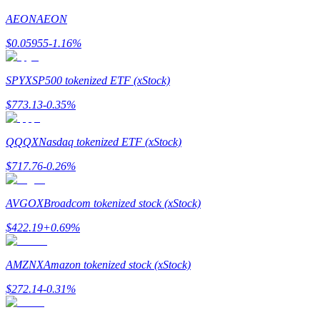
AEON
AEON
Guía
$
0.05955
-1.16
%
Guía de inicio de futuros
SPYX
SP500 tokenized ETF (xStock)
$
773.13
-0.35
%
QQQX
Nasdaq tokenized ETF (xStock)
$
717.76
-0.26
%
Estrategias comerciales
AVGOX
Broadcom tokenized stock (xStock)
Aprenda cómo mantenerse rentable
$
422.19
+
0.69
%
AMZNX
Amazon tokenized stock (xStock)
$
272.14
-0.31
%