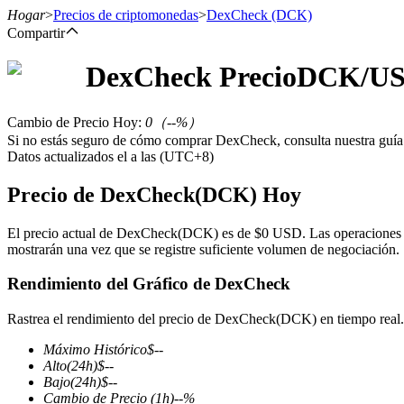
Hogar
>
Precios de criptomonedas
>
DexCheck
(DCK)
Compartir
DexCheck
Precio
DCK
/US
Futuros
Cambio de Precio Hoy
:
0
（
--
%）
Si no estás seguro de cómo comprar DexCheck, consulta nuestra guí
Datos actualizados el a las (UTC+8)
Precio de DexCheck(DCK) Hoy
El precio actual de DexCheck(DCK) es de $0 USD. Las operaciones h
mostrarán una vez que se registre suficiente volumen de negociación.
Futuros del USDT
Rendimiento del Gráfico de DexCheck
Futuros que utilizan USDT como garantía
Rastrea el rendimiento del precio de DexCheck(DCK) en tiempo real.
Máximo Histórico
$
--
Alto
(24h)
$
--
Bajo
(24h)
$
--
Cambio de Precio
(1h)
--
%