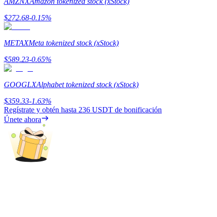
AMZNX
Amazon tokenized stock (xStock)
Share 500000 CASHCAT prize pool
$
272.68
-0.15
%
METAX
Meta tokenized stock (xStock)
Exclusive for BitMart Users
$
589.23
-0.65
%
Register & Trade to Win 500,000 USDT
GOOGLX
Alphabet tokenized stock (xStock)
$
359.33
-1.63
%
Regístrate y obtén hasta
236 USDT
de bonificación
Precious Metals Trading Carnival
Únete ahora
Trade Gold & Silver · 33,333 USDT Bonus
USDT New User Exclusive 10% APR
USDT Flexible Staking | Daily Rewards