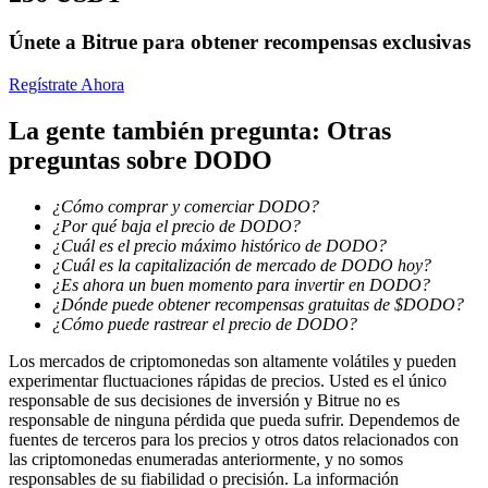
Únete a Bitrue para obtener recompensas exclusivas
Regístrate Ahora
Bloqueos BTR
La gente también pregunta: Otras
Inversiones exclusivas para titulares de BTR
preguntas sobre DODO
¿Cómo comprar y comerciar DODO?
¿Por qué baja el precio de DODO?
¿Cuál es el precio máximo histórico de DODO?
¿Cuál es la capitalización de mercado de DODO hoy?
¿Es ahora un buen momento para invertir en DODO?
¿Dónde puede obtener recompensas gratuitas de $DODO?
¿Cómo puede rastrear el precio de DODO?
Préstamos
Los mercados de criptomonedas son altamente volátiles y pueden
experimentar fluctuaciones rápidas de precios. Usted es el único
Servicio de préstamos respaldado por criptomonedas
responsable de sus decisiones de inversión y Bitrue no es
responsable de ninguna pérdida que pueda sufrir. Dependemos de
fuentes de terceros para los precios y otros datos relacionados con
las criptomonedas enumeradas anteriormente, y no somos
responsables de su fiabilidad o precisión. La información