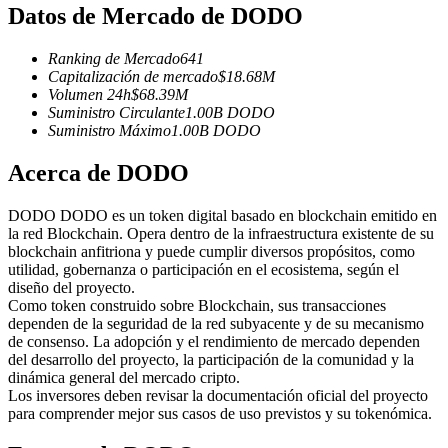
Futuros del USDC
Datos de Mercado de DODO
Futuros que utilizan USDC como garantía
Ranking de Mercado
641
Capitalización de mercado
$
18.68M
Volumen 24h
$
68.39M
Suministro Circulante
1.00B
DODO
Suministro Máximo
1.00B
DODO
Acerca de DODO
DODO DODO es un token digital basado en blockchain emitido en
la red Blockchain. Opera dentro de la infraestructura existente de su
Copiar Trading
blockchain anfitriona y puede cumplir diversos propósitos, como
utilidad, gobernanza o participación en el ecosistema, según el
Únete a los mejores traders
diseño del proyecto.
Como token construido sobre Blockchain, sus transacciones
dependen de la seguridad de la red subyacente y de su mecanismo
de consenso. La adopción y el rendimiento de mercado dependen
del desarrollo del proyecto, la participación de la comunidad y la
dinámica general del mercado cripto.
Los inversores deben revisar la documentación oficial del proyecto
para comprender mejor sus casos de uso previstos y su tokenómica.