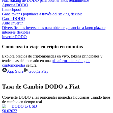
Haz staking de DODO para obtener altos rendimientos
Apuesta DODO
Launchpool
Earn
Gana tokens populares a través del staking flexible
Ganar DODO
Auto Invertir
Diversifica tus inversiones para obtener ganancias a largo plazo e
intereses flexibles
Invertir DODO
Comienza tu viaje en cripto en minutos
Explora precios de criptomonedas en vivo, tokens principales y
tendencias del mercado en una
plataforma de trading de
criptomonedas
segura.
Power Piggy
App Store
Google Play
Gana recompensas competitivas diariamente
Tasa de Cambio DODO a Fiat
Convierte DODO a las principales monedas fiduciarias usando tipos
de cambio en tiempo real.
DODO
to
USD
$
0.02022