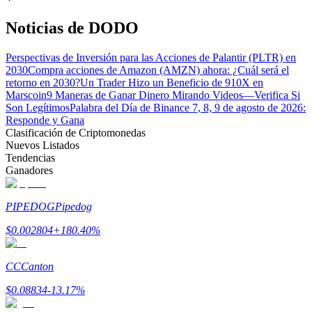
Noticias de DODO
Perspectivas de Inversión para las Acciones de Palantir (PLTR) en
2030
Compra acciones de Amazon (AMZN) ahora: ¿Cuál será el
retorno en 2030?
Un Trader Hizo un Beneficio de 910X en
Marscoin
9 Maneras de Ganar Dinero Mirando Videos—Verifica Si
Bitrue Partners
Son Legítimos
Palabra del Día de Binance 7, 8, 9 de agosto de 2026:
Responde y Gana
Clasificación de Criptomonedas
Nuevos Listados
Tendencias
Ganadores
PIPEDOG
Pipedog
$
0.002804
+
180.40
%
Afiliados de Bitrue
¡Hasta un 65% de comisiones!
CC
Canton
$
0.08834
-13.17
%