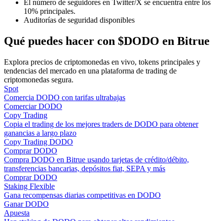
El número de seguidores en Twitter/X se encuentra entre los
10% principales.
Auditorías de seguridad disponibles
Guía
Qué puedes hacer con $DODO en Bitrue
Guía de inicio de futuros
Explora precios de criptomonedas en vivo, tokens principales y
tendencias del mercado en una plataforma de trading de
criptomonedas segura.
Spot
Comercia DODO con tarifas ultrabajas
Comerciar DODO
Copy Trading
Copia el trading de los mejores traders de DODO para obtener
ganancias a largo plazo
Copy Trading DODO
Estrategias comerciales
Comprar DODO
Compra DODO en Bitrue usando tarjetas de crédito/débito,
Aprenda cómo mantenerse rentable
transferencias bancarias, depósitos fiat, SEPA y más
Comprar DODO
Staking Flexible
Gana recompensas diarias competitivas en DODO
Ganar DODO
Apuesta