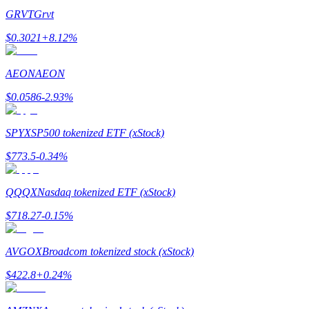
GRVT
Grvt
$
0.3021
+
8.12
%
AEON
AEON
Referencia
$
0.0586
-2.93
%
Invita a un amigo para recibir recompensas en efectivo
SPYX
SP500 tokenized ETF (xStock)
Deposit CASHCAT & Win
$
773.5
-0.34
%
QQQX
Nasdaq tokenized ETF (xStock)
$
718.27
-0.15
%
AVGOX
Broadcom tokenized stock (xStock)
$
422.8
+
0.24
%
Deposit CASHCAT & Win