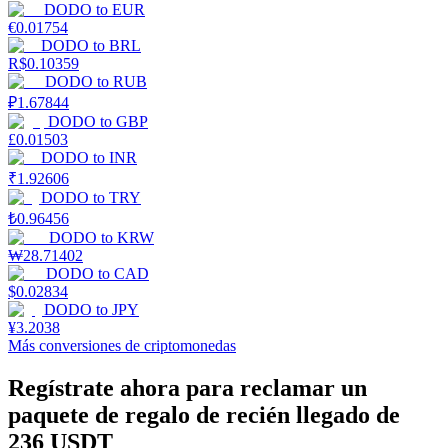
DODO
to
EUR
€
0.01754
DODO
to
BRL
Staking
R$
0.10359
DODO
to
RUB
Alta rentabilidad y acceso instantáneo
₽
1.67844
DODO
to
GBP
£
0.01503
DODO
to
INR
₹
1.92606
DODO
to
TRY
₺
0.96456
DODO
to
KRW
₩
28.71402
DODO
to
CAD
Launchpool
$
0.02834
DODO
to
JPY
Participación flexible para ganar tokens populares
¥
3.2038
Más conversiones de criptomonedas
Regístrate ahora para reclamar un
paquete de regalo de recién llegado de
236 USDT