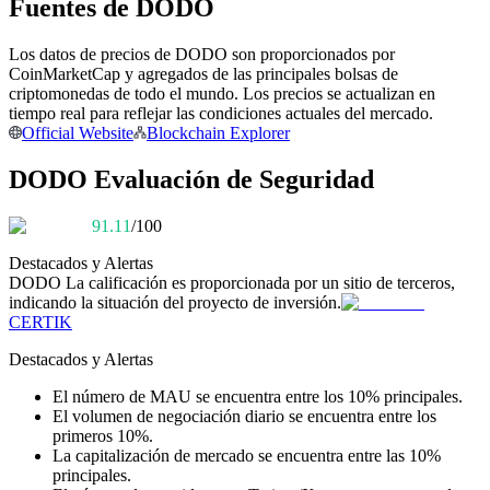
Fuentes de DODO
Conviértete en un Trader de Copia
Los datos de precios de DODO son proporcionados por
Disfruta del reparto de beneficios y comisiones de copy trading
CoinMarketCap y agregados de las principales bolsas de
criptomonedas de todo el mundo. Los precios se actualizan en
tiempo real para reflejar las condiciones actuales del mercado.
Official Website
Blockchain Explorer
DODO Evaluación de Seguridad
91.11
/100
Destacados y Alertas
DODO
La calificación es proporcionada por un sitio de terceros,
Información
indicando la situación del proyecto de inversión.
CERTIK
Análisis de big data que incluye información comercial, etc.
Destacados y Alertas
El número de MAU se encuentra entre los 10% principales.
El volumen de negociación diario se encuentra entre los
primeros 10%.
La capitalización de mercado se encuentra entre las 10%
principales.