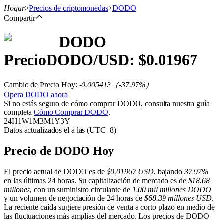
Hogar
>
Precios de criptomonedas
>
DODO
Compartir
DODO
Futuros
Precio
DODO
/USD: $
0.01967
Cambio de Precio Hoy
:
-0.005413
（
-37.97
%）
Opera DODO ahora
Si no estás seguro de cómo comprar DODO, consulta nuestra guía
completa
Cómo Comprar DODO
.
24H
1W
1M
3M
1Y
3Y
Datos actualizados el a las (UTC+8)
Futuros del USDT
Precio de DODO Hoy
Futuros que utilizan USDT como garantía
El precio actual de DODO es de
$0.01967 USD
, bajando
37.97%
en las últimas 24 horas. Su capitalización de mercado es de
$18.68
millones
, con un suministro circulante de
1.00 mil millones DODO
y un volumen de negociación de 24 horas de
$68.39 millones USD
.
La reciente caída sugiere presión de venta a corto plazo en medio de
las fluctuaciones más amplias del mercado. Los precios de DODO