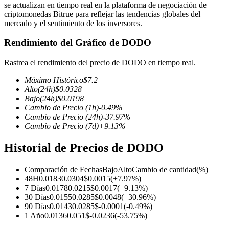
se actualizan en tiempo real en la plataforma de negociación de
criptomonedas Bitrue para reflejar las tendencias globales del
mercado y el sentimiento de los inversores.
Rendimiento del Gráfico de DODO
Futuros COIN-M
Rastrea el rendimiento del precio de DODO en tiempo real.
Futuros de criptomonedas
Máximo Histórico
$
7.2
Alto
(24h)
$
0.0328
Bajo
(24h)
$
0.0198
TradFi
Cambio de Precio
(1h)
-0.49
%
Cambio de Precio
(24h)
-37.97
%
Derivados de acciones, divisas, metales preciosos y materias
Cambio de Precio
(7d)
+
9.13
%
primas
Historial de Precios de DODO
Comparación de Fechas
Bajo
Alto
Cambio de cantidad
(%)
48H
0.0183
0.0304
$
0.0015
(
+
7.97
%)
7 Días
0.0178
0.0215
$
0.0017
(
+
9.13
%)
30 Días
0.0155
0.0285
$
0.0048
(
+
30.96
%)
90 Días
0.0143
0.0285
$
-0.0001
(
-0.49
%)
1 Año
0.0136
0.051
$
-0.0236
(
-53.75
%)