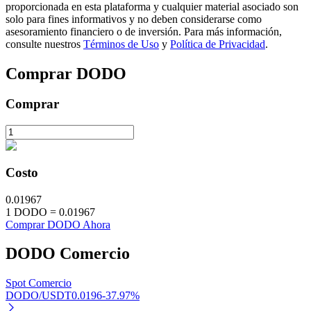
proporcionada en esta plataforma y cualquier material asociado son
solo para fines informativos y no deben considerarse como
asesoramiento financiero o de inversión. Para más información,
consulte nuestros
Términos de Uso
y
Política de Privacidad
.
Comprar
DODO
Inversión automática
Obtenga ganancias a largo plazo e intereses flexibles
Comprar
Costo
0.01967
1
DODO
=
0.01967
Comprar DODO Ahora
Aprender Staking
DODO
Comercio
Obtenga más información sobre cómo obtener ingresos pasivos
Spot Comercio
Bitrue
AI
DODO/USDT
0.0196
-37.97
%