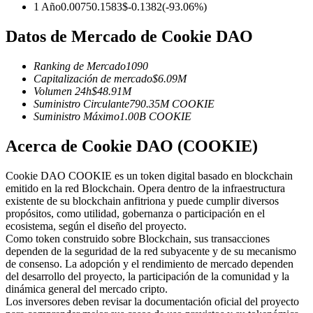
Futuros del USDC
1 Año
0.0075
0.1583
$
-0.1382
(
-93.06
%)
Futuros que utilizan USDC como garantía
Datos de Mercado de Cookie DAO
Ranking de Mercado
1090
Capitalización de mercado
$
6.09M
Volumen 24h
$
48.91M
Suministro Circulante
790.35M
COOKIE
Suministro Máximo
1.00B
COOKIE
Acerca de Cookie DAO (COOKIE)
Copiar Trading
Cookie DAO COOKIE es un token digital basado en blockchain
emitido en la red Blockchain. Opera dentro de la infraestructura
Únete a los mejores traders
existente de su blockchain anfitriona y puede cumplir diversos
propósitos, como utilidad, gobernanza o participación en el
ecosistema, según el diseño del proyecto.
Como token construido sobre Blockchain, sus transacciones
dependen de la seguridad de la red subyacente y de su mecanismo
de consenso. La adopción y el rendimiento de mercado dependen
del desarrollo del proyecto, la participación de la comunidad y la
dinámica general del mercado cripto.
Los inversores deben revisar la documentación oficial del proyecto