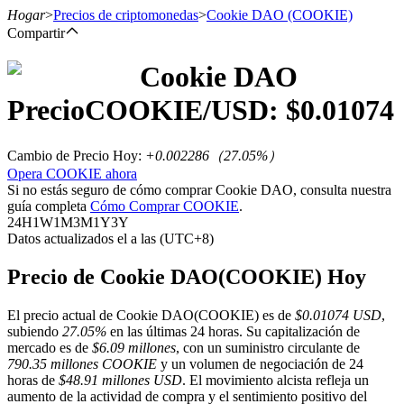
Hogar
>
Precios de criptomonedas
>
Cookie DAO
(COOKIE)
Compartir
Cookie DAO
Futuros
Precio
COOKIE
/USD: $
0.01074
Cambio de Precio Hoy
:
+0.002286
（
27.05
%）
Opera COOKIE ahora
Si no estás seguro de cómo comprar Cookie DAO, consulta nuestra
guía completa
Cómo Comprar COOKIE
.
24H
1W
1M
3M
1Y
3Y
Datos actualizados el a las (UTC+8)
Futuros del USDT
Precio de Cookie DAO(COOKIE) Hoy
Futuros que utilizan USDT como garantía
El precio actual de Cookie DAO(COOKIE) es de
$0.01074 USD
,
subiendo
27.05%
en las últimas 24 horas. Su capitalización de
mercado es de
$6.09 millones
, con un suministro circulante de
790.35 millones COOKIE
y un volumen de negociación de 24
horas de
$48.91 millones USD
. El movimiento alcista refleja un
aumento de la actividad de compra y el sentimiento positivo del