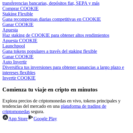
transferencias bancarias, depósitos fiat, SEPA y más
Comprar COOKIE
Staking Flexible
Earn
Gana recompensas diarias competitivas en COOKIE
Ganar COOKIE
Apuesta
Haz staking de COOKIE para obtener altos rendimientos
Apuesta COOKIE
Launchpool
Gana tokens populares a través del staking flexible
Ganar COOKIE
Auto Invertir
Diversifica tus inversiones para obtener ganancias a largo plazo e
intereses flexibles
Invertir COOKIE
Power Piggy
Gana recompensas competitivas diariamente
Comienza tu viaje en cripto en minutos
Explora precios de criptomonedas en vivo, tokens principales y
tendencias del mercado en una
plataforma de trading de
criptomonedas
segura.
App Store
Google Play