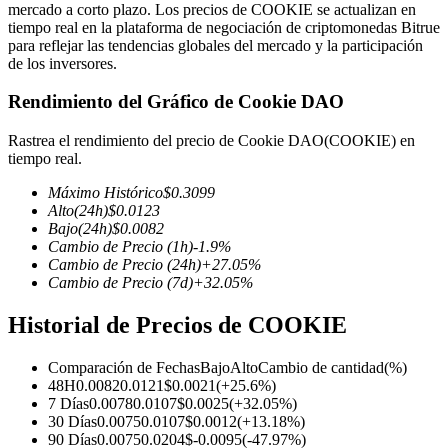
mercado a corto plazo. Los precios de COOKIE se actualizan en
tiempo real en la plataforma de negociación de criptomonedas Bitrue
para reflejar las tendencias globales del mercado y la participación
de los inversores.
Futuros COIN-M
Rendimiento del Gráfico de Cookie DAO
Futuros de criptomonedas
Rastrea el rendimiento del precio de Cookie DAO(COOKIE) en
tiempo real.
Máximo Histórico
$
0.3099
TradFi
Alto
(24h)
$
0.0123
Bajo
(24h)
$
0.0082
Derivados de acciones, divisas, metales preciosos y materias
Cambio de Precio
(1h)
-1.9
%
primas
Cambio de Precio
(24h)
+
27.05
%
Cambio de Precio
(7d)
+
32.05
%
Historial de Precios de COOKIE
Comparación de Fechas
Bajo
Alto
Cambio de cantidad
(%)
48H
0.0082
0.0121
$
0.0021
(
+
25.6
%)
7 Días
0.0078
0.0107
$
0.0025
(
+
32.05
%)
30 Días
0.0075
0.0107
$
0.0012
(
+
13.18
%)
90 Días
0.0075
0.0204
$
-0.0095
(
-47.97
%)