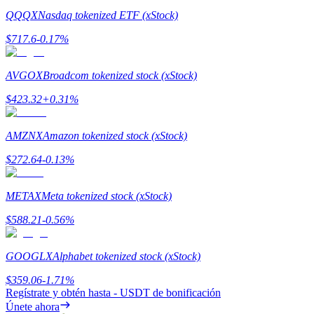
QQQX
Nasdaq tokenized ETF (xStock)
Share 500000 CASHCAT prize pool
$
717.6
-0.17
%
AVGOX
Broadcom tokenized stock (xStock)
Exclusive for BitMart Users
$
423.32
+
0.31
%
Register & Trade to Win 500,000 USDT
AMZNX
Amazon tokenized stock (xStock)
$
272.64
-0.13
%
Precious Metals Trading Carnival
Trade Gold & Silver · 33,333 USDT Bonus
METAX
Meta tokenized stock (xStock)
$
588.21
-0.56
%
USDT New User Exclusive 10% APR
GOOGLX
Alphabet tokenized stock (xStock)
USDT Flexible Staking | Daily Rewards
$
359.06
-1.71
%
Regístrate y obtén hasta
- USDT
de bonificación
Únete ahora