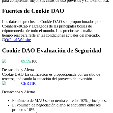
para comprender mejor sus casos de uso previstos y su tokenómica.
Conviértete en un Trader de Copia
Fuentes de Cookie DAO
Disfruta del reparto de beneficios y comisiones de copy trading
Los datos de precios de Cookie DAO son proporcionados por
CoinMarketCap y agregados de las principales bolsas de
criptomonedas de todo el mundo. Los precios se actualizan en
tiempo real para reflejar las condiciones actuales del mercado.
Official Website
Cookie DAO Evaluación de Seguridad
89.59
/100
Información
Destacados y Alertas
Cookie DAO
La calificación es proporcionada por un sitio de
Análisis de big data que incluye información comercial, etc.
terceros, indicando la situación del proyecto de inversión.
CERTIK
Destacados y Alertas
El número de MAU se encuentra entre los 10% principales.
El volumen de negociación diario se encuentra entre los
primeros 10%.