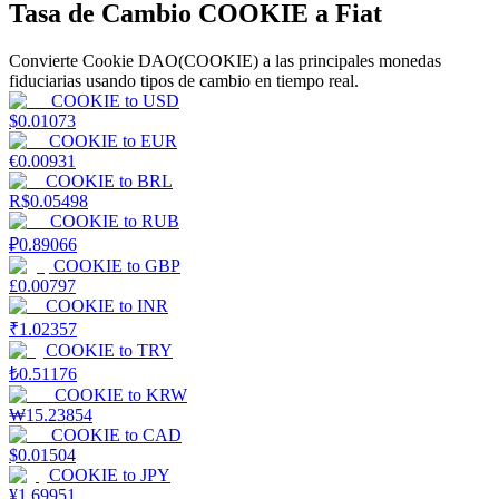
Tasa de Cambio COOKIE a Fiat
Staking
Convierte Cookie DAO(COOKIE) a las principales monedas
fiduciarias usando tipos de cambio en tiempo real.
Alta rentabilidad y acceso instantáneo
COOKIE
to
USD
$
0.01073
COOKIE
to
EUR
€
0.00931
COOKIE
to
BRL
R$
0.05498
COOKIE
to
RUB
₽
0.89066
COOKIE
to
GBP
£
0.00797
COOKIE
to
INR
Launchpool
₹
1.02357
COOKIE
to
TRY
Participación flexible para ganar tokens populares
₺
0.51176
COOKIE
to
KRW
₩
15.23854
COOKIE
to
CAD
$
0.01504
COOKIE
to
JPY
¥
1.69951