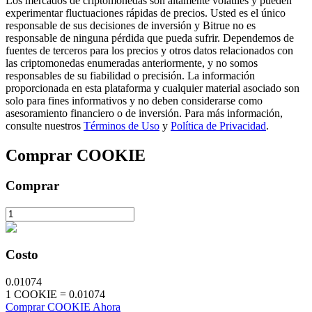
Los mercados de criptomonedas son altamente volátiles y pueden
experimentar fluctuaciones rápidas de precios. Usted es el único
responsable de sus decisiones de inversión y Bitrue no es
responsable de ninguna pérdida que pueda sufrir. Dependemos de
fuentes de terceros para los precios y otros datos relacionados con
las criptomonedas enumeradas anteriormente, y no somos
responsables de su fiabilidad o precisión. La información
Inversión automática
proporcionada en esta plataforma y cualquier material asociado son
Obtenga ganancias a largo plazo e intereses flexibles
solo para fines informativos y no deben considerarse como
asesoramiento financiero o de inversión. Para más información,
consulte nuestros
Términos de Uso
y
Política de Privacidad
.
Comprar
COOKIE
Comprar
Aprender Staking
Costo
Obtenga más información sobre cómo obtener ingresos pasivos
0.01074
Bitrue
AI
1
COOKIE
=
0.01074
Comprar COOKIE Ahora