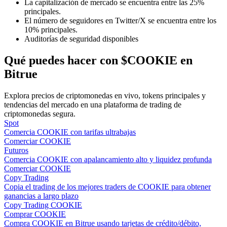
La capitalización de mercado se encuentra entre las 25%
principales.
El número de seguidores en Twitter/X se encuentra entre los
10% principales.
Guía
Auditorías de seguridad disponibles
Guía de inicio de futuros
Qué puedes hacer con $COOKIE en
Bitrue
Explora precios de criptomonedas en vivo, tokens principales y
tendencias del mercado en una plataforma de trading de
criptomonedas segura.
Spot
Comercia COOKIE con tarifas ultrabajas
Comerciar COOKIE
Futuros
Estrategias comerciales
Comercia COOKIE con apalancamiento alto y liquidez profunda
Comerciar COOKIE
Aprenda cómo mantenerse rentable
Copy Trading
Copia el trading de los mejores traders de COOKIE para obtener
ganancias a largo plazo
Copy Trading COOKIE
Comprar COOKIE
Compra COOKIE en Bitrue usando tarjetas de crédito/débito,