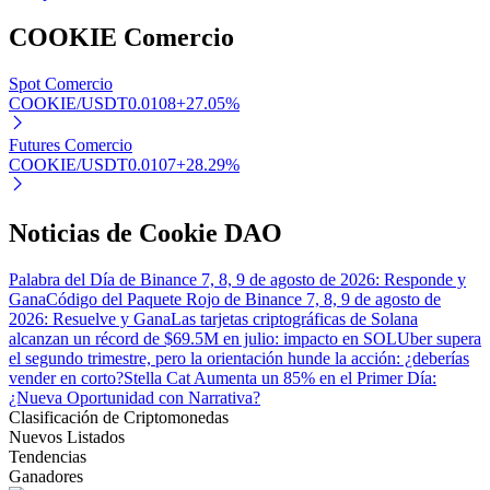
COOKIE
Comercio
Spot Comercio
COOKIE/USDT
0.0108
+
27.05
%
Futures Comercio
Bitrue Partners
COOKIE/USDT
0.0107
+
28.29
%
Noticias de Cookie DAO
Palabra del Día de Binance 7, 8, 9 de agosto de 2026: Responde y
Gana
Código del Paquete Rojo de Binance 7, 8, 9 de agosto de
2026: Resuelve y Gana
Las tarjetas criptográficas de Solana
alcanzan un récord de $69.5M en julio: impacto en SOL
Uber supera
el segundo trimestre, pero la orientación hunde la acción: ¿deberías
Afiliados de Bitrue
vender en corto?
Stella Cat Aumenta un 85% en el Primer Día:
¿Nueva Oportunidad con Narrativa?
¡Hasta un 65% de comisiones!
Clasificación de Criptomonedas
Nuevos Listados
Tendencias
Ganadores