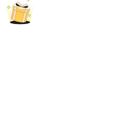
New Listing Futures Fest
Trade New Futures, Win 200,000 USDT
Crypto World Cup 2026: Grand Finale
77,777+3k Rewards
Más eventos
Gana premios y recompensas exclusivas