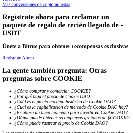
Más conversiones de criptomonedas
Regístrate ahora para reclamar un
paquete de regalo de recién llegado de -
Bloqueos BTR
USDT
Inversiones exclusivas para titulares de BTR
Únete a Bitrue para obtener recompensas exclusivas
Regístrate Ahora
La gente también pregunta: Otras
preguntas sobre COOKIE
¿Cómo comprar y comerciar COOKIE?
Préstamos
¿Por qué baja el precio de Cookie DAO?
¿Cuál es el precio máximo histórico de Cookie DAO?
Servicio de préstamos respaldado por criptomonedas
¿Cuál es la capitalización de mercado de Cookie DAO hoy?
¿Es ahora un buen momento para invertir en Cookie DAO?
¿Dónde puede obtener recompensas gratuitas de $COOKIE?
¿Cómo puede rastrear el precio de Cookie DAO?