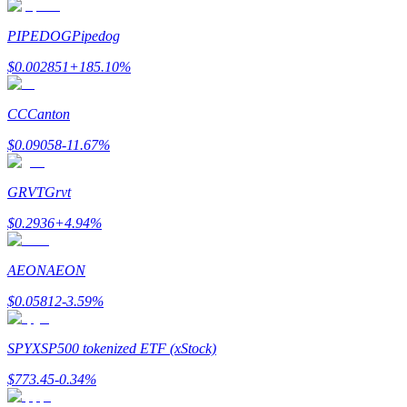
PIPEDOG
Pipedog
$
0.002851
+
185.10
%
CC
Canton
Referencia
$
0.09058
-11.67
%
Invita a un amigo para recibir recompensas en efectivo
Deposit CASHCAT & Win
GRVT
Grvt
$
0.2936
+
4.94
%
AEON
AEON
$
0.05812
-3.59
%
SPYX
SP500 tokenized ETF (xStock)
$
773.45
-0.34
%
Deposit CASHCAT & Win