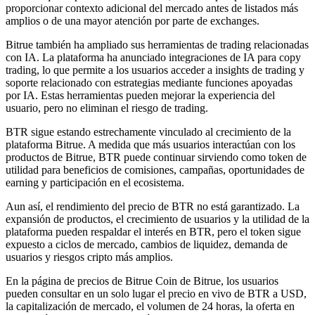
proporcionar contexto adicional del mercado antes de listados más
amplios o de una mayor atención por parte de exchanges.
Bitrue también ha ampliado sus herramientas de trading relacionadas
con IA. La plataforma ha anunciado integraciones de IA para copy
trading, lo que permite a los usuarios acceder a insights de trading y
Inversión automática
soporte relacionado con estrategias mediante funciones apoyadas
por IA. Estas herramientas pueden mejorar la experiencia del
Obtenga ganancias a largo plazo e intereses flexibles
usuario, pero no eliminan el riesgo de trading.
BTR sigue estando estrechamente vinculado al crecimiento de la
plataforma Bitrue. A medida que más usuarios interactúan con los
productos de Bitrue, BTR puede continuar sirviendo como token de
utilidad para beneficios de comisiones, campañas, oportunidades de
earning y participación en el ecosistema.
Aun así, el rendimiento del precio de BTR no está garantizado. La
expansión de productos, el crecimiento de usuarios y la utilidad de la
plataforma pueden respaldar el interés en BTR, pero el token sigue
Aprender Staking
expuesto a ciclos de mercado, cambios de liquidez, demanda de
usuarios y riesgos cripto más amplios.
Obtenga más información sobre cómo obtener ingresos pasivos
En la página de precios de Bitrue Coin de Bitrue, los usuarios
Bitrue
AI
pueden consultar en un solo lugar el precio en vivo de BTR a USD,
la capitalización de mercado, el volumen de 24 horas, la oferta en