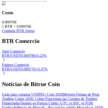
Costo
0.009768
1
BTR
=
0.009768
Comprar BTR Ahora
BTR
Comercio
Spot Comercio
BTR/USDT
0.009780
-0.22
%
Futures Comercio
BTR/USDT
0.009776
+
0.37
%
Noticias de Bitrue Coin
Guía para comprar UNIPEG Coin 2026
Mejores Firmas de Prop
Trading Cripto 2026: Cómo Funcionan las Cuentas de Trading
Financiadas
Tiempo en Fuerza Cripto: GTC vs IOC vs FOK
Explicado
Precio de Mowgli: ¿Por qué ha subido Mowgli un 192%