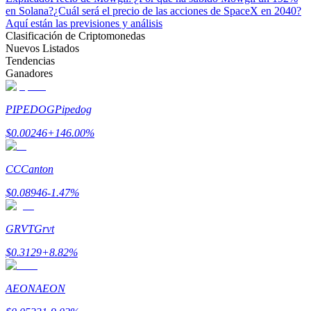
en Solana?
¿Cuál será el precio de las acciones de SpaceX en 2040?
Aquí están las previsiones y análisis
Clasificación de Criptomonedas
Nuevos Listados
Tendencias
Ganadores
PIPEDOG
Pipedog
$
0.00246
+
146.00
%
CC
Canton
$
0.08946
-1.47
%
GRVT
Grvt
$
0.3129
+
8.82
%
AEON
AEON