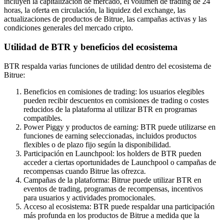
incluyen la capitalización de mercado, el volumen de trading de 24
horas, la oferta en circulación, la liquidez del exchange, las
actualizaciones de productos de Bitrue, las campañas activas y las
Staking
condiciones generales del mercado cripto.
Alta rentabilidad y acceso instantáneo
Utilidad de BTR y beneficios del ecosistema
BTR respalda varias funciones de utilidad dentro del ecosistema de
Bitrue:
Beneficios en comisiones de trading: los usuarios elegibles
pueden recibir descuentos en comisiones de trading o costes
reducidos de la plataforma al utilizar BTR en programas
compatibles.
Power Piggy y productos de earning: BTR puede utilizarse en
funciones de earning seleccionadas, incluidos productos
Launchpool
flexibles o de plazo fijo según la disponibilidad.
Participación en Launchpool: los holders de BTR pueden
Participación flexible para ganar tokens populares
acceder a ciertas oportunidades de Launchpool o campañas de
recompensas cuando Bitrue las ofrezca.
Campañas de la plataforma: Bitrue puede utilizar BTR en
eventos de trading, programas de recompensas, incentivos
para usuarios y actividades promocionales.
Acceso al ecosistema: BTR puede respaldar una participación
más profunda en los productos de Bitrue a medida que la