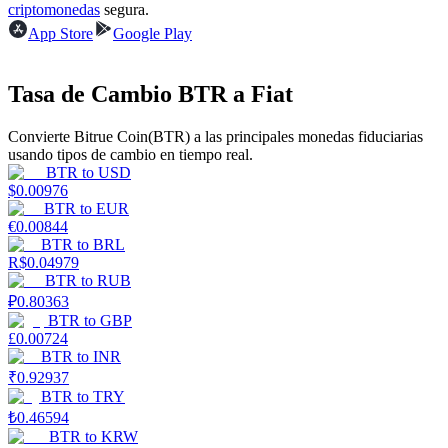
criptomonedas
segura.
USDT New User Exclusive 10% APR
App Store
Google Play
USDT Flexible Staking | Daily Rewards
Tasa de Cambio BTR a Fiat
Convierte Bitrue Coin(BTR) a las principales monedas fiduciarias
BTC New User Exclusive: 6.5% APR
usando tipos de cambio en tiempo real.
BTR
to
USD
BTC Flexible Staking | Daily Rewards
$
0.00976
BTR
to
EUR
€
0.00844
BTR
to
BRL
R$
0.04979
BTR
to
RUB
₽
0.80363
BTR
to
GBP
£
0.00724
BTR
to
INR
₹
0.92937
Más eventos
BTR
to
TRY
Gana premios y recompensas exclusivas
₺
0.46594
BTR
to
KRW