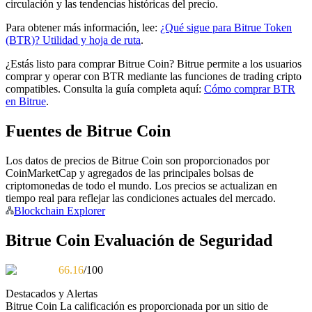
circulación y las tendencias históricas del precio.
Para obtener más información, lee:
¿Qué sigue para Bitrue Token
(BTR)? Utilidad y hoja de ruta
.
¿Estás listo para comprar Bitrue Coin? Bitrue permite a los usuarios
comprar y operar con BTR mediante las funciones de trading cripto
compatibles. Consulta la guía completa aquí:
Cómo comprar BTR
Bitrue Partners
en Bitrue
.
Fuentes de Bitrue Coin
Los datos de precios de Bitrue Coin son proporcionados por
CoinMarketCap y agregados de las principales bolsas de
criptomonedas de todo el mundo. Los precios se actualizan en
tiempo real para reflejar las condiciones actuales del mercado.
Blockchain Explorer
Bitrue Coin Evaluación de Seguridad
Afiliados de Bitrue
¡Hasta un 65% de comisiones!
66.16
/100
Destacados y Alertas
Bitrue Coin
La calificación es proporcionada por un sitio de