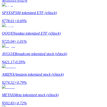
$
0.05331
-9.02
%
SPYX
SP500 tokenized ETF (xStock)
$
778.61
+
0.69
%
QQQX
Nasdaq tokenized ETF (xStock)
$
725.04
+
1.01
%
AVGOX
Broadcom tokenized stock (xStock)
$
421.17
-0.59
%
AMZNX
Amazon tokenized stock (xStock)
$
274.52
+
0.79
%
METAX
Meta tokenized stock (xStock)
$
592.83
+
0.72
%