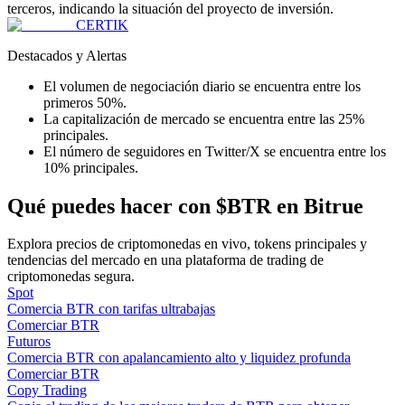
terceros, indicando la situación del proyecto de inversión.
CERTIK
Destacados y Alertas
El volumen de negociación diario se encuentra entre los
primeros 50%.
La capitalización de mercado se encuentra entre las 25%
Referencia
principales.
Invita a un amigo para recibir recompensas en efectivo
El número de seguidores en Twitter/X se encuentra entre los
10% principales.
BTC Welcome Rewards
Qué puedes hacer con $BTR en Bitrue
Explora precios de criptomonedas en vivo, tokens principales y
tendencias del mercado en una plataforma de trading de
criptomonedas segura.
Spot
Comercia BTR con tarifas ultrabajas
Comerciar BTR
Futuros
Comercia BTR con apalancamiento alto y liquidez profunda
Comerciar BTR
Copy Trading
BTC Welcome Rewards