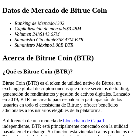
Futuros del USDC
Datos de Mercado de Bitrue Coin
Futuros que utilizan USDC como garantía
Ranking de Mercado
1302
Capitalización de mercado
$
3.48M
Volumen 24h
$
143.67M
Suministro Circulante
358.47M
BTR
Suministro Máximo
1.00B
BTR
Acerca de Bitrue Coin (BTR)
¿Qué es Bitrue Coin (BTR)?
Copiar Trading
Bitrue Coin (BTR) es el token de utilidad nativo de Bitrue, un
Únete a los mejores traders
exchange global de criptomonedas que ofrece servicios de trading,
generación de rendimientos y gestión de activos digitales. Lanzado
en 2019, BTR fue creado para respaldar la participación de los
usuarios en todo el ecosistema de Bitrue y ofrecer beneficios
adicionales a los usuarios elegibles de la plataforma.
A diferencia de una moneda de
blockchain de Capa 1
independiente, BTR está principalmente conectado con la utilidad
basada en el exchange. Su función está vinculada a los productos de