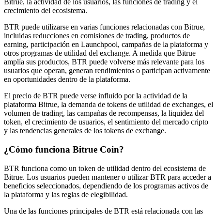
Bitrue, la actividad de los usuarios, las funciones de trading y el
crecimiento del ecosistema.
Conviértete en un Trader de Copia
BTR puede utilizarse en varias funciones relacionadas con Bitrue,
Disfruta del reparto de beneficios y comisiones de copy trading
incluidas reducciones en comisiones de trading, productos de
earning, participación en Launchpool, campañas de la plataforma y
otros programas de utilidad del exchange. A medida que Bitrue
amplía sus productos, BTR puede volverse más relevante para los
usuarios que operan, generan rendimientos o participan activamente
en oportunidades dentro de la plataforma.
El precio de BTR puede verse influido por la actividad de la
plataforma Bitrue, la demanda de tokens de utilidad de exchanges, el
volumen de trading, las campañas de recompensas, la liquidez del
token, el crecimiento de usuarios, el sentimiento del mercado cripto
y las tendencias generales de los tokens de exchange.
Información
Análisis de big data que incluye información comercial, etc.
¿Cómo funciona Bitrue Coin?
BTR funciona como un token de utilidad dentro del ecosistema de
Bitrue. Los usuarios pueden mantener o utilizar BTR para acceder a
beneficios seleccionados, dependiendo de los programas activos de
la plataforma y las reglas de elegibilidad.
Una de las funciones principales de BTR está relacionada con las