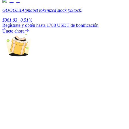
GOOGLX
Alphabet tokenized stock (xStock)
$
361.03
+
0.51
%
Regístrate y obtén hasta
1788 USDT
de bonificación
Únete ahora