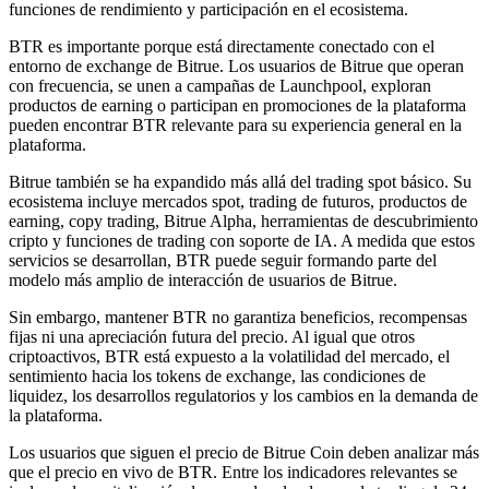
funciones de rendimiento y participación en el ecosistema.
BTR es importante porque está directamente conectado con el
Earn
entorno de exchange de Bitrue. Los usuarios de Bitrue que operan
con frecuencia, se unen a campañas de Launchpool, exploran
productos de earning o participan en promociones de la plataforma
pueden encontrar BTR relevante para su experiencia general en la
plataforma.
Bitrue también se ha expandido más allá del trading spot básico. Su
ecosistema incluye mercados spot, trading de futuros, productos de
earning, copy trading, Bitrue Alpha, herramientas de descubrimiento
cripto y funciones de trading con soporte de IA. A medida que estos
servicios se desarrollan, BTR puede seguir formando parte del
modelo más amplio de interacción de usuarios de Bitrue.
Power Piggy
Sin embargo, mantener BTR no garantiza beneficios, recompensas
Gana recompensas competitivas diariamente
fijas ni una apreciación futura del precio. Al igual que otros
criptoactivos, BTR está expuesto a la volatilidad del mercado, el
sentimiento hacia los tokens de exchange, las condiciones de
liquidez, los desarrollos regulatorios y los cambios en la demanda de
la plataforma.
Los usuarios que siguen el precio de Bitrue Coin deben analizar más
que el precio en vivo de BTR. Entre los indicadores relevantes se