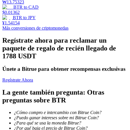
Centro de recompensas
₩
13.75323
BTR
to
CAD
Acceso
Inscribirse
$
0.01362
BTR
to
JPY
¥
1.54154
Más conversiones de criptomonedas
Regístrate ahora para reclamar un
paquete de regalo de recién llegado de
1788 USDT
Únete a Bitrue para obtener recompensas exclusivas
Regístrate Ahora
La gente también pregunta: Otras
preguntas sobre BTR
¿Cómo compro e intercambio con Bitrue Coin?
¿Puedo ganar intereses sobre mi Bitrue Coin?
¿Para qué se usa la moneda Bitrue?
¿Por qué baja el precio de Bitrue Coin?