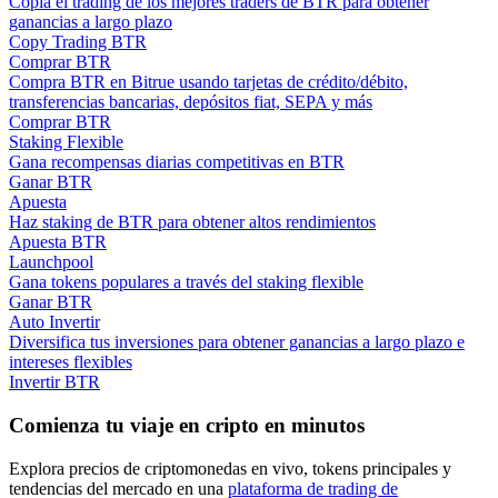
Copia el trading de los mejores traders de BTR para obtener
ganancias a largo plazo
Deposit & Trade BTC to Share 25000 USDT prize pool!
Copy Trading BTR
Comprar BTR
Compra BTR en Bitrue usando tarjetas de crédito/débito,
transferencias bancarias, depósitos fiat, SEPA y más
Comprar BTR
Deposit CASHCAT & Win
Staking Flexible
Share 500000 CASHCAT prize pool
Gana recompensas diarias competitivas en BTR
Ganar BTR
Apuesta
Haz staking de BTR para obtener altos rendimientos
Apuesta BTR
Exclusive for BitMart Users
Launchpool
Gana tokens populares a través del staking flexible
Register & Trade to Win 500,000 USDT
Ganar BTR
Auto Invertir
Diversifica tus inversiones para obtener ganancias a largo plazo e
intereses flexibles
Invertir BTR
Precious Metals Trading Carnival
Comienza tu viaje en cripto en minutos
Trade Gold & Silver · 33,333 USDT Bonus
Explora precios de criptomonedas en vivo, tokens principales y
tendencias del mercado en una
plataforma de trading de