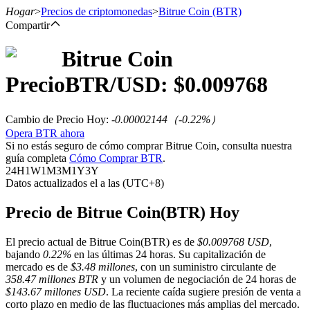
Hogar
>
Precios de criptomonedas
>
Bitrue Coin
(BTR)
Compartir
Bitrue Coin
Futuros
Precio
BTR
/USD: $
0.009768
Cambio de Precio Hoy
:
-0.00002144
（
-0.22
%）
Opera BTR ahora
Si no estás seguro de cómo comprar Bitrue Coin, consulta nuestra
guía completa
Cómo Comprar BTR
.
24H
1W
1M
3M
1Y
3Y
Datos actualizados el a las (UTC+8)
Futuros del USDT
Precio de Bitrue Coin(BTR) Hoy
Futuros que utilizan USDT como garantía
El precio actual de Bitrue Coin(BTR) es de
$0.009768 USD
,
bajando
0.22%
en las últimas 24 horas. Su capitalización de
mercado es de
$3.48 millones
, con un suministro circulante de
358.47 millones BTR
y un volumen de negociación de 24 horas de
$143.67 millones USD
. La reciente caída sugiere presión de venta a
corto plazo en medio de las fluctuaciones más amplias del mercado.