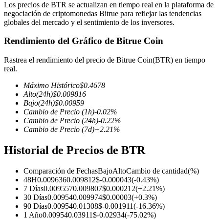
Los precios de BTR se actualizan en tiempo real en la plataforma de
negociación de criptomonedas Bitrue para reflejar las tendencias
globales del mercado y el sentimiento de los inversores.
Rendimiento del Gráfico de Bitrue Coin
Futuros COIN-M
Rastrea el rendimiento del precio de Bitrue Coin(BTR) en tiempo
Futuros de criptomonedas
real.
Máximo Histórico
$
0.4678
Alto
(24h)
$
0.009816
TradFi
Bajo
(24h)
$
0.00959
Cambio de Precio
(1h)
-0.02
%
Derivados de acciones, divisas, metales preciosos y materias
Cambio de Precio
(24h)
-0.22
%
primas
Cambio de Precio
(7d)
+
2.21
%
Historial de Precios de BTR
Comparación de Fechas
Bajo
Alto
Cambio de cantidad
(%)
48H
0.009636
0.009812
$
-0.000043
(
-0.43
%)
7 Días
0.009557
0.009807
$
0.000212
(
+
2.21
%)
30 Días
0.00954
0.009974
$
0.00003
(
+
0.3
%)
90 Días
0.00954
0.01308
$
-0.001911
(
-16.36
%)
1 Año
0.00954
0.03911
$
-0.02934
(
-75.02
%)