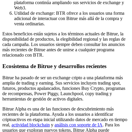
plataforma continúa ampliando sus servicios de exchange y
Web3.
Utilidad de exchange: BTR ofrece a los usuarios una forma
adicional de interactuar con Bitrue más allá de la compra y
venta ordinarias.
Bloqueos BTR
Estos beneficios están sujetos a los términos actuales de Bitrue, la
Inversiones exclusivas para titulares de BTR
disponibilidad de productos, la elegibilidad regional y las reglas de
cada campaña. Los usuarios siempre deben consultar los anuncios
más recientes de Bitrue antes de unirse a cualquier programa
relacionado con BTR.
Ecosistema de Bitrue y desarrollos recientes
Bitrue ha pasado de ser un exchange cripto a una plataforma más
amplia de trading y earning. Sus servicios incluyen trading spot,
futuros, productos apalancados, funciones Buy Crypto, programas
de recompensas, Power Piggy, Launchpool, copy trading y
Préstamos
herramientas de gestión de activos digitales.
Servicio de préstamos respaldado por criptomonedas
Bitrue Alpha es una de las funciones de descubrimiento más
recientes de la plataforma. Ayuda a los usuarios a identificar
criptoactivos en etapa inicial utilizando datos de mercado en tiempo
real,
actividad blockchain
y
análisis con soporte de IA
. Para los
usuarios que exploran nuevos tokens, Bitrue Alpha puede