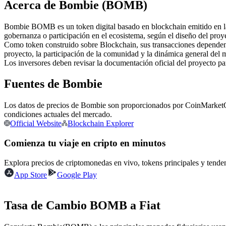
Acerca de Bombie (BOMB)
Futuros que utilizan USDC como garantía
Bombie BOMB es un token digital basado en blockchain emitido en la r
gobernanza o participación en el ecosistema, según el diseño del proy
Como token construido sobre Blockchain, sus transacciones dependen 
proyecto, la participación de la comunidad y la dinámica general del 
Los inversores deben revisar la documentación oficial del proyecto p
Fuentes de Bombie
Los datos de precios de Bombie son proporcionados por CoinMarketCap 
Copiar Trading
condiciones actuales del mercado.
Official Website
Blockchain Explorer
Únete a los mejores traders
Comienza tu viaje en cripto en minutos
Explora precios de criptomonedas en vivo, tokens principales y tend
App Store
Google Play
Tasa de Cambio BOMB a Fiat