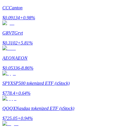
CC
Canton
Staking
$
0.09134
+
0.98
%
Alta rentabilidad y acceso instantáneo
GRVT
Grvt
$
0.3102
+
5.81
%
AEON
AEON
$
0.05336
-8.86
%
Launchpool
SPYX
SP500 tokenized ETF (xStock)
Participación flexible para ganar tokens populares
$
778.4
+
0.64
%
QQQX
Nasdaq tokenized ETF (xStock)
$
725.05
+
0.94
%