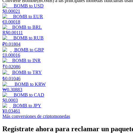
Convierte Bombie(BOMB) a las principales monedas fiduciarias usand
Conviértete en un Trader de Copia
BOMB
to
USD
$
0.00021
Disfruta del reparto de beneficios y comisiones de copy trading
BOMB
to
EUR
€
0.00018
BOMB
to
BRL
R$
0.00111
BOMB
to
RUB
₽
0.01804
BOMB
to
GBP
£
0.00016
BOMB
to
INR
₹
0.02086
BOMB
to
TRY
Información
₺
0.01046
BOMB
to
KRW
Análisis de big data que incluye información comercial, etc.
₩
0.30883
BOMB
to
CAD
$
0.0003
BOMB
to
JPY
¥
0.03461
Más conversiones de criptomonedas
Regístrate ahora para reclamar un paquete