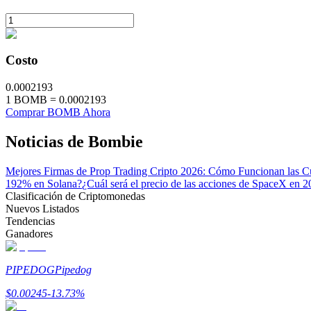
Earn
Costo
0.0002193
1
BOMB
=
0.0002193
Comprar BOMB Ahora
Noticias de Bombie
Power Piggy
Mejores Firmas de Prop Trading Cripto 2026: Cómo Funcionan las Cu
192% en Solana?
¿Cuál será el precio de las acciones de SpaceX en 20
Gana recompensas competitivas diariamente
Clasificación de Criptomonedas
Nuevos Listados
Tendencias
Ganadores
PIPEDOG
Pipedog
$
0.00245
-13.73
%