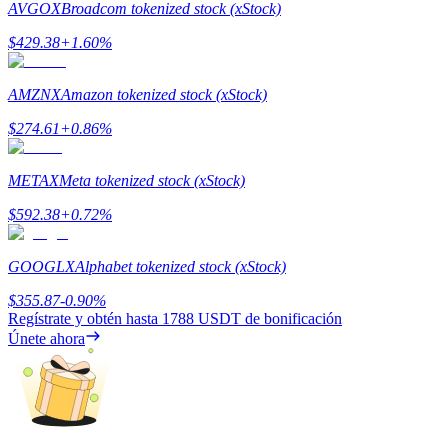
AVGOX
Broadcom tokenized stock (xStock)
$
429.38
+
1.60
%
Bloqueos BTR
AMZNX
Amazon tokenized stock (xStock)
Inversiones exclusivas para titulares de BTR
$
274.61
+
0.86
%
METAX
Meta tokenized stock (xStock)
$
592.38
+
0.72
%
GOOGLX
Alphabet tokenized stock (xStock)
$
355.87
-0.90
%
Préstamos
Regístrate y obtén hasta
1788 USDT
de bonificación
Servicio de préstamos respaldado por criptomonedas
Únete ahora