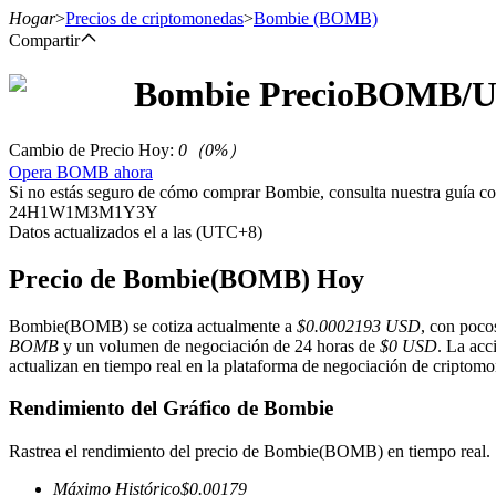
Hogar
>
Precios de criptomonedas
>
Bombie
(BOMB)
Compartir
Bombie
Precio
BOMB
/U
Futuros
Cambio de Precio Hoy
:
0
（
0
%）
Opera BOMB ahora
Si no estás seguro de cómo comprar Bombie, consulta nuestra guía c
24H
1W
1M
3M
1Y
3Y
Datos actualizados el a las (UTC+8)
Precio de Bombie(BOMB) Hoy
Bombie(BOMB) se cotiza actualmente a
$0.0002193 USD
, con poco
Futuros del USDT
BOMB
y un volumen de negociación de 24 horas de
$0 USD
. La acc
actualizan en tiempo real en la plataforma de negociación de criptomon
Futuros que utilizan USDT como garantía
Rendimiento del Gráfico de Bombie
Rastrea el rendimiento del precio de Bombie(BOMB) en tiempo real.
Máximo Histórico
$
0.00179