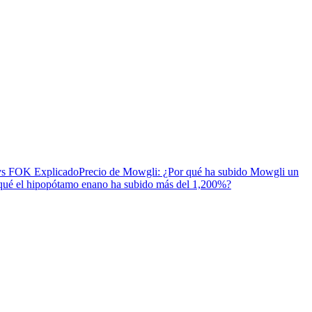
vs FOK Explicado
Precio de Mowgli: ¿Por qué ha subido Mowgli un
é el hipopótamo enano ha subido más del 1,200%?