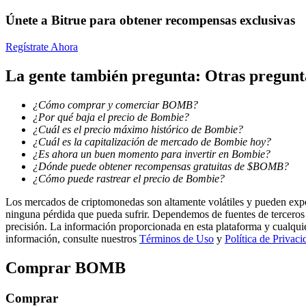
Únete a Bitrue para obtener recompensas exclusivas
Guía
Regístrate Ahora
Guía de inicio de futuros
La gente también pregunta: Otras pregu
¿Cómo comprar y comerciar BOMB?
¿Por qué baja el precio de Bombie?
¿Cuál es el precio máximo histórico de Bombie?
¿Cuál es la capitalización de mercado de Bombie hoy?
¿Es ahora un buen momento para invertir en Bombie?
¿Dónde puede obtener recompensas gratuitas de $BOMB?
¿Cómo puede rastrear el precio de Bombie?
Estrategias comerciales
Los mercados de criptomonedas son altamente volátiles y pueden exper
ninguna pérdida que pueda sufrir. Dependemos de fuentes de terceros 
Aprenda cómo mantenerse rentable
precisión. La información proporcionada en esta plataforma y cualqui
información, consulte nuestros
Términos de Uso
y
Política de Privaci
Comprar
BOMB
Comprar