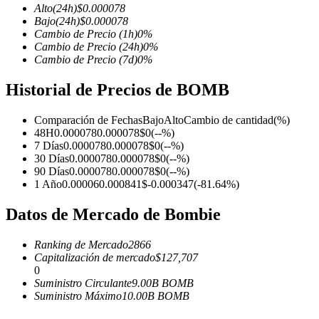
Alto
(24h)
$
0.000078
Bajo
(24h)
$
0.000078
Cambio de Precio
(1h)
0
%
Cambio de Precio
(24h)
0
%
Cambio de Precio
(7d)
0
%
Futuros COIN-M
Historial de Precios de BOMB
Futuros de criptomonedas
Comparación de Fechas
Bajo
Alto
Cambio de cantidad
(%)
48H
0.000078
0.000078
$
0
(
--
%)
TradFi
7 Días
0.000078
0.000078
$
0
(
--
%)
30 Días
0.000078
0.000078
$
0
(
--
%)
Derivados de acciones, divisas, metales preciosos y materias pr
90 Días
0.000078
0.000078
$
0
(
--
%)
1 Año
0.00006
0.000841
$
-0.000347
(
-81.64
%)
Datos de Mercado de Bombie
Ranking de Mercado
2866
Capitalización de mercado
$
127,707
0
Suministro Circulante
9.00B
BOMB
Suministro Máximo
10.00B
BOMB
Futuros del USDC