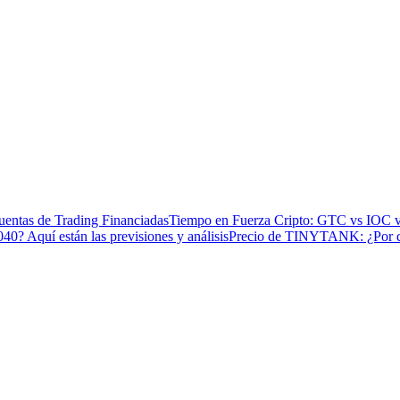
entas de Trading Financiadas
Tiempo en Fuerza Cripto: GTC vs IOC 
40? Aquí están las previsiones y análisis
Precio de TINYTANK: ¿Por qu