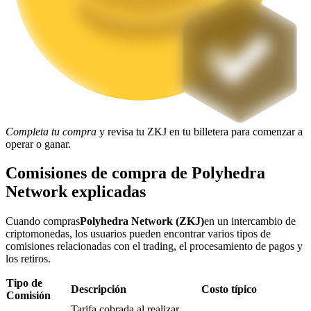
Bloqueos BTR
Inversiones exclusivas para titulares de BTR
Completa tu compra
y revisa tu ZKJ en tu billetera para comenzar a
operar o ganar.
Comisiones de compra de Polyhedra
Network explicadas
Cuando compras
Polyhedra Network (ZKJ)
en un intercambio de
Préstamos
criptomonedas, los usuarios pueden encontrar varios tipos de
Servicio de préstamos respaldado por criptomonedas
comisiones relacionadas con el trading, el procesamiento de pagos y
los retiros.
Tipo de
Descripción
Costo típico
Comisión
Tarifa cobrada al realizar