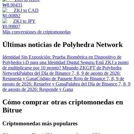
₩
8.90431
ZKJ
to
CAD
$
0.00882
ZKJ
to
JPY
¥
0.99807
Más conversiones de criptomonedas
Últimas noticias de Polyhedra Network
Identidad Sin Exposición: Prueba Biométrica en Dispositivo de
Polyhedra i-D para una Identidad Digital Segura
¿Está ZKJ a punto
de multiplicarse por 10 pronto? Mirando ZKGPT de Polyhedra
Network
Palabra del Día de Binance 7, 8, 9 de agosto de 2026:
Respuesta y Gana
Código de Paquete Rojo de Binance 7, 8, 9 de
agosto de 2026: Resuelve y Gana
Palabra del Día de Binance 7, 8, 9
de agosto de 2026: Responde y Gana
Cómo comprar otras criptomonedas en
Bitrue
Criptomonedas más populares