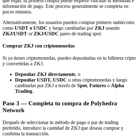
que elijas, tu primera compra puede requerir vincular tu identidad e
información de pago. Este proceso generalmente se completa en
pocos minutos.
Alternativamente, los usuarios pueden comprar primero stablecoins
como
USDT o USDC
y luego cambiarlas por
ZKJ
usando
ZKJ/USDT
or
ZKJ/USDC
pares de trading spot.
Referencia
Comprar ZKJ con criptomonedas
Invita a un amigo para recibir recompensas en efectivo
Si ya tienes criptomonedas, puedes depositarlas en tu billetera cripto
BTC Welcome Rewards
y convertirlas a ZKJ.
Depositar ZKJ directamente
, o
Depositar USDT, USDC
u otras criptomonedas y luego
cambiarlas por ZKJ a través de
Spot
,
Futures
o
Alpha
Trading
.
Paso
3 —
Completa tu compra de Polyhedra
Network
Después de seleccionar tu método de pago o par de trading
preferido, introduce la cantidad de ZKJ que deseas comprar y
confirma la transacción.
BTC Welcome Rewards