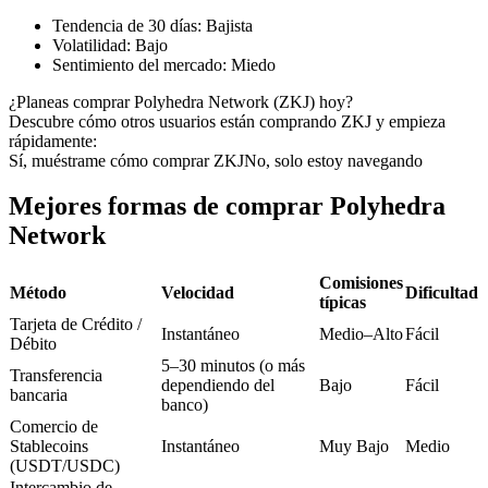
Futuros del USDC
Tendencia de 30 días
:
Bajista
Futuros que utilizan USDC como garantía
Volatilidad
:
Bajo
Sentimiento del mercado
:
Miedo
¿Planeas comprar Polyhedra Network (ZKJ) hoy?
Descubre cómo otros usuarios están comprando ZKJ y empieza
rápidamente:
Sí, muéstrame cómo comprar ZKJ
No, solo estoy navegando
Mejores formas de comprar Polyhedra
Network
Copiar Trading
Comisiones
Método
Velocidad
Dificultad
Únete a los mejores traders
típicas
Tarjeta de Crédito /
Instantáneo
Medio–Alto
Fácil
Débito
5–30 minutos (o más
Transferencia
dependiendo del
Bajo
Fácil
bancaria
banco)
Comercio de
Stablecoins
Instantáneo
Muy Bajo
Medio
(USDT/USDC)
Intercambio de