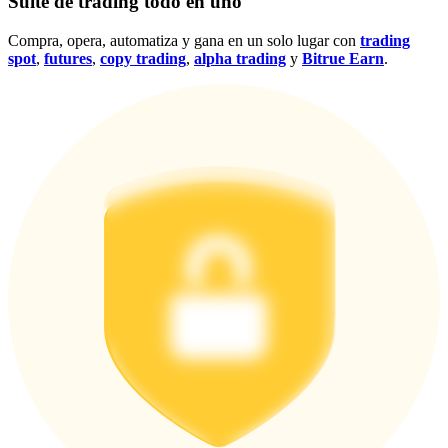
Suite de trading todo en uno
Compra, opera, automatiza y gana en un solo lugar con
trading
spot
,
futures
,
copy trading
,
alpha trading
y
Bitrue Earn
.