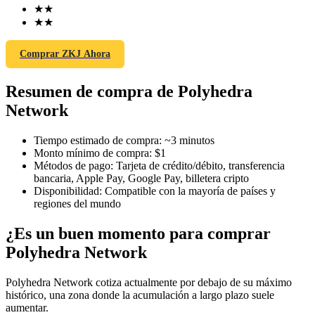
★
★
★
★
Comprar ZKJ Ahora
Futuros COIN-M
Resumen de compra de Polyhedra
Futuros de criptomonedas
Network
TradFi
Tiempo estimado de compra
:
~3 minutos
Monto mínimo de compra
:
$1
Derivados de acciones, divisas, metales preciosos y materias
Métodos de pago
:
Tarjeta de crédito/débito, transferencia
primas
bancaria, Apple Pay, Google Pay, billetera cripto
Disponibilidad
:
Compatible con la mayoría de países y
regiones del mundo
¿Es un buen momento para comprar
Polyhedra Network
Polyhedra Network cotiza actualmente por debajo de su máximo
histórico, una zona donde la acumulación a largo plazo suele
aumentar.