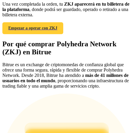
Una vez completada la orden, tu
ZKJ aparecerá en tu billetera de
Deposit & Trade BTC to Share 25000 USDT prize pool!
la plataforma
, donde podrá ser guardado, operado o retirado a una
billetera externa.
Empezar a operar con ZKJ
Deposit CASHCAT & Win
Por qué comprar Polyhedra Network
Share 500000 CASHCAT prize pool
(ZKJ) en Bitrue
Bitrue es un exchange de criptomonedas de confianza global que
Exclusive for BitMart Users
ofrece una forma segura, rápida y flexible de comprar Polyhedra
Network. Desde 2018, Bitrue ha atendido a
más de 41 millones de
Register & Trade to Win 500,000 USDT
usuarios en todo el mundo
, proporcionando una infraestructura de
trading fiable y una amplia gama de servicios cripto.
Precious Metals Trading Carnival
Trade Gold & Silver · 33,333 USDT Bonus