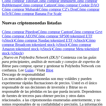
Cómo comprar Tutorial
Cómo comprar Immunefi
Cómo comprar
Bubblemaps
Cómo comprar Catizen
Cómo comprar Cookie DAO
Cómo comprar Mubarak
Cómo comprar CZ's Dog
Cómo comprar
IoTeX
Cómo comprar Banana For Scale
Nuevas criptomonedas listadas
Cómo comprar Pipedog
Cómo comprar Canton
Cómo comprar Grvt
Cómo comprar AEON
Cómo comprar SP500 tokenized ETF
(xStock)
Cómo comprar Nasdaq tokenized ETF (xStock)
Cómo
comprar Broadcom tokenized stock (xStock)
Cómo comprar
Amazon tokenized stock (xStock)
Cómo comprar Meta tokenized
stock (xStock)
¿Nuevo en Polyhedra Network (ZKJ)?
Comienza con las
guías
para principiantes, análisis de mercado y consejos de expertos
de
Bitrue para comprar, operar y gestionar tu Polyhedra Network con
confianza. Lee
Guías
/ Visita
Blog
Descargo de responsabilidad
Los mercados de criptomonedas son muy volátiles y pueden
experimentar rápidas fluctuaciones de precios. Usted es el único
responsable de sus decisiones de inversión y Bitrue no es
responsable de las pérdidas en las que pueda incurrir. Dependemos
de fuentes de terceros para obtener precios y otros datos
relacionados. a las criptomonedas enumeradas anteriormente, y no
somos responsables de su confiabilidad o precisión. La información