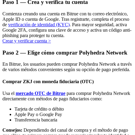
Paso
1 —
Crea y verifica tu cuenta
Comienza creando una cuenta en Bitrue con tu correo electrónico,
Apple ID o cuenta de Google. Tras registrarte, completa el proceso
de
verificación de identidad (KYC)
. Para mayor seguridad, activa
Google 2FA, configura una clave de acceso y activa un código anti-
phishing para proteger tu cuenta.
Crear y verificar cuenta
>
Bitrue Partners
Paso
2 —
Elige cómo comprar Polyhedra Network
En Bitrue, los usuarios pueden comprar Polyhedra Network a través
de varios métodos convenientes según su opción de pago preferida.
Comprar ZKJ con moneda fiduciaria (OTC)
Usa el
mercado OTC de Bitrue
para comprar Polyhedra Network
directamente con métodos de pago fiduciarios como:
Afiliados de Bitrue
Tarjeta de crédito o débito
¡Hasta un 65% de comisiones!
Apple Pay o Google Pay
Transferencia bancaria
Consejos:
Dependiendo del canal de compra y el método de pago