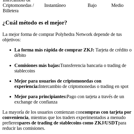
Criptomonedas /
Instantáneo
Bajo
Medio
Conviértete en un Trader de Copia
Billetera
Disfruta del reparto de beneficios y comisiones de copy trading
¿Cuál método es el mejor?
La mejor forma de comprar Polyhedra Network depende de tus
objetivos:
La forma más rápida de comprar ZKJ:
Tarjeta de crédito o
débito
Comisiones más bajas:
Transferencia bancaria o trading de
stablecoins
Mejor para usuarios de criptomonedas con
Información
experiencia:
Intercambio de criptomonedas o trading en spot
Análisis de big data que incluye información comercial, etc.
Mejor para principiantes:
Pago con tarjeta a través de un
exchange de confianza
La mayoría de los usuarios comienzan con
compras con tarjeta por
conveniencia
, mientras que los traders experimentados a menudo
prefieren
pares de trading de stablecoins como ZKJ/USDT
para
reducir las comisiones.