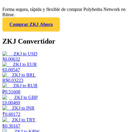
Forma segura, rápida y flexible de comprar Polyhedra Network en
Bitrue.
Comprar ZKJ Ahora
ZKJ Convertidor
ZKJ
to
USD
$
0.00632
ZKJ
to
EUR
€
0.00547
ZKJ
to
BRL
R$
0.03223
ZKJ
to
RUB
₽
0.51608
ZKJ
to
GBP
£
0.00469
ZKJ
to
INR
₹
0.60172
ZKJ
to
TRY
₺
0.30167
ZKJ
to
KRW