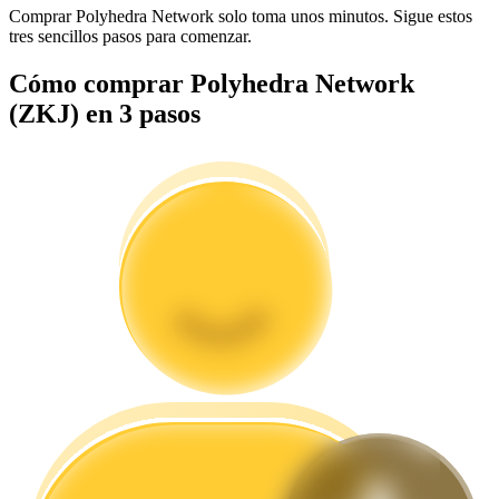
Comprar Polyhedra Network solo toma unos minutos. Sigue estos
tres sencillos pasos para comenzar.
Guía
Cómo comprar Polyhedra Network
Guía de inicio de futuros
(ZKJ) en 3 pasos
Estrategias comerciales
Aprenda cómo mantenerse rentable