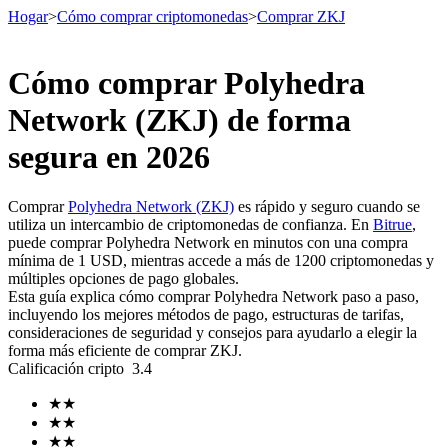
Hogar
>
Cómo comprar criptomonedas
>
Comprar ZKJ
Cómo comprar Polyhedra
Futuros
Network (ZKJ) de forma
segura en 2026
Comprar
Polyhedra Network (ZKJ)
es rápido y seguro cuando se
utiliza un intercambio de criptomonedas de confianza. En
Bitrue
,
puede comprar Polyhedra Network en minutos con una compra
mínima de 1 USD, mientras accede a más de 1200 criptomonedas y
múltiples opciones de pago globales.
Esta guía explica cómo comprar Polyhedra Network paso a paso,
Futuros del USDT
incluyendo los mejores métodos de pago, estructuras de tarifas,
consideraciones de seguridad y consejos para ayudarlo a elegir la
Futuros que utilizan USDT como garantía
forma más eficiente de comprar ZKJ.
Calificación cripto
3.4
★
★
★
★
★
★