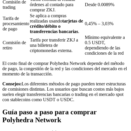
Comisión de
órdenes al contado para
Desde 0.0089%
trading
comprar ZKJ.
Se aplica a compras
Tarifa de
realizadas usando
tarjetas de
procesamiento
0,45% – 3,03%
crédito/débito o
de pago
transferencias bancarias
.
Inversión automática
Mínimo equivalente a
Tarifa por transferir ZKJ a
Obtenga ganancias a largo plazo e intereses flexibles
Comisión de
0.5 USDT,
una billetera de
retiro
dependiendo de las
criptomonedas externa.
condiciones de la red
El costo final de comprar Polyhedra Network depende del método
de pago, la congestión de la red y las condiciones del mercado en el
momento de la transacción.
Consejos:
Los diferentes métodos de pago pueden tener estructuras
de comisiones distintas. Los usuarios que buscan costos más bajos
suelen elegir transferencias bancarias o trading en el mercado spot
con stablecoins como USDT o USDC.
Aprender Staking
Guía paso a paso para comprar
Obtenga más información sobre cómo obtener ingresos pasivos
Polyhedra Network
Bitrue
AI