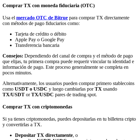
Comprar TX con moneda fiduciaria (OTC)
Usa el
mercado OTC de Bitrue
para comprar TX directamente
con métodos de pago fiduciarios como:
Tarjeta de crédito o débito
Apple Pay o Google Pay
Bitrue Partners
Transferencia bancaria
Consejos:
Dependiendo del canal de compra y el método de pago
que elijas, tu primera compra puede requerir vincular tu identidad e
información de pago. Este proceso generalmente se completa en
pocos minutos.
Alternativamente, los usuarios pueden comprar primero stablecoins
como
USDT o USDC
y luego cambiarlas por
TX
usando
TX/USDT
or
TX/USDC
pares de trading spot.
Afiliados de Bitrue
Comprar TX con criptomonedas
¡Hasta un 65% de comisiones!
Si ya tienes criptomonedas, puedes depositarlas en tu billetera cripto
y convertirlas a TX.
Depositar TX directamente
, o