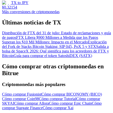
TX
to
JPY
¥
0.32154
Más conversiones de criptomonedas
Últimas noticias de TX
Distribución de FTX del 31 de julio: Estado de reclamaciones y guía
de pagos
FTX Libera $900 Millones a Medida que los Pagos
Superan los $10 Mil Millones: Impacto en el Mercado
Explicación
del Fork de Stacks Bitcoin Staking: SIP 045, PoX 5 y STX
Salida a
bolsa de SpaceX 2026: Qué significa para los acreedores de FTX y
Bitcoin
Guía para comprar el token SatoshiDEX (SATX)
Cómo comprar otras criptomonedas en
Bitrue
Criptomonedas más populares
Cómo comprar Fusionist
Cómo comprar BICONOMY (BICO)
Cómo comprar Coin98
Cómo comprar Tutorial
Cómo comprar
SKYAI
Cómo comprar Allora
Cómo comprar Epic Chain
Cómo
comprar Stargate Finance
Cómo comprar Xai