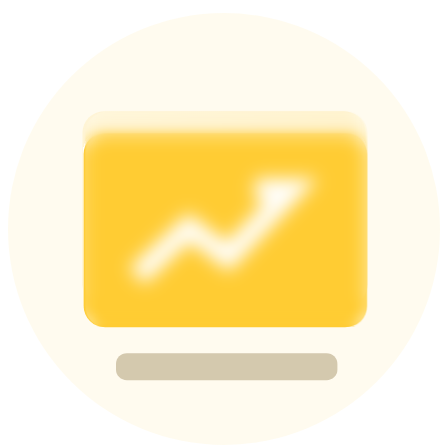
Deposit & Trade BTC to Share 25000 USDT prize pool!
Deposit CASHCAT & Win
Share 500000 CASHCAT prize pool
Exclusive for BitMart Users
Register & Trade to Win 500,000 USDT
Precious Metals Trading Carnival
Trade Gold & Silver · 33,333 USDT Bonus