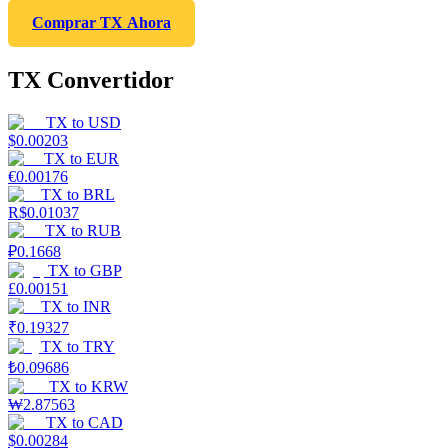
Comprar TX Ahora
TX Convertidor
TX
to
USD
$
0.00203
TX
to
EUR
€
0.00176
TX
to
BRL
R$
0.01037
TX
to
RUB
₽
0.1668
TX
to
GBP
£
0.00151
TX
to
INR
₹
0.19327
TX
to
TRY
₺
0.09686
TX
to
KRW
₩
2.87563
TX
to
CAD
$
0.00284