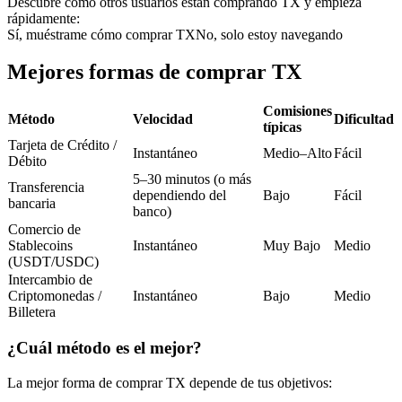
Descubre cómo otros usuarios están comprando TX y empieza
Futuros del USDC
rápidamente:
Sí, muéstrame cómo comprar TX
No, solo estoy navegando
Futuros que utilizan USDC como garantía
Mejores formas de comprar TX
Comisiones
Método
Velocidad
Dificultad
típicas
Tarjeta de Crédito /
Instantáneo
Medio–Alto
Fácil
Débito
5–30 minutos (o más
Transferencia
dependiendo del
Bajo
Fácil
bancaria
banco)
Copiar Trading
Comercio de
Stablecoins
Instantáneo
Muy Bajo
Medio
Únete a los mejores traders
(USDT/USDC)
Intercambio de
Criptomonedas /
Instantáneo
Bajo
Medio
Billetera
¿Cuál método es el mejor?
La mejor forma de comprar TX depende de tus objetivos: