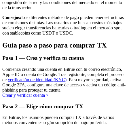
congestión de la red y las condiciones del mercado en el momento
de la transacción.
Consejos:
Los diferentes métodos de pago pueden tener estructuras
de comisiones distintas. Los usuarios que buscan costos más bajos
suelen elegir transferencias bancarias o trading en el mercado spot
Inversión automática
con stablecoins como USDT o USDC.
Obtenga ganancias a largo plazo e intereses flexibles
Guía paso a paso para comprar TX
Paso
1 —
Crea y verifica tu cuenta
Comienza creando una cuenta en Bitrue con tu correo electrónico,
Apple ID o cuenta de Google. Tras registrarte, completa el proceso
de
verificación de identidad (KYC)
. Para mayor seguridad, activa
Google 2FA, configura una clave de acceso y activa un código anti-
phishing para proteger tu cuenta.
Crear y verificar cuenta
>
Aprender Staking
Paso
2 —
Elige cómo comprar TX
Obtenga más información sobre cómo obtener ingresos pasivos
En Bitrue, los usuarios pueden comprar TX a través de varios
Bitrue
AI
métodos convenientes según su opción de pago preferida.