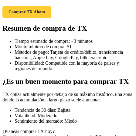
Comprar TX Ahora
Resumen de compra de TX
Futuros COIN-M
Futuros de criptomonedas
Tiempo estimado de compra
:
~3 minutos
Monto mínimo de compra
:
$1
Métodos de pago
:
Tarjeta de crédito/débito, transferencia
bancaria, Apple Pay, Google Pay, billetera cripto
TradFi
Disponibilidad
:
Compatible con la mayoría de países y
regiones del mundo
Derivados de acciones, divisas, metales preciosos y materias
primas
¿Es un buen momento para comprar TX
TX cotiza actualmente por debajo de su máximo histórico, una zona
donde la acumulación a largo plazo suele aumentar.
Tendencia de 30 días
:
Bajista
Volatilidad
:
Moderado
Sentimiento del mercado
:
Miedo
¿Planeas comprar TX hoy?