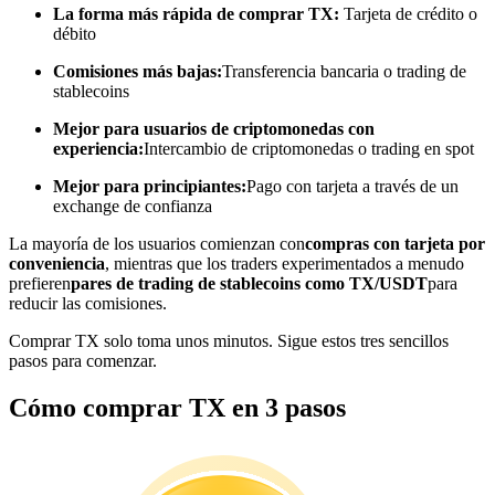
La forma más rápida de comprar TX:
Tarjeta de crédito o
débito
Conviértete en un Trader de Copia
Comisiones más bajas:
Transferencia bancaria o trading de
Disfruta del reparto de beneficios y comisiones de copy trading
stablecoins
Mejor para usuarios de criptomonedas con
experiencia:
Intercambio de criptomonedas o trading en spot
Mejor para principiantes:
Pago con tarjeta a través de un
exchange de confianza
La mayoría de los usuarios comienzan con
compras con tarjeta por
conveniencia
, mientras que los traders experimentados a menudo
prefieren
pares de trading de stablecoins como TX/USDT
para
Información
reducir las comisiones.
Análisis de big data que incluye información comercial, etc.
Comprar TX solo toma unos minutos. Sigue estos tres sencillos
pasos para comenzar.
Cómo comprar TX en 3 pasos