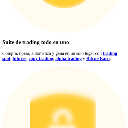
Centro de recompensas
Acceso
Inscribirse
Suite de trading todo en uno
Compra, opera, automatiza y gana en un solo lugar con
trading
spot
,
futures
,
copy trading
,
alpha trading
y
Bitrue Earn
.