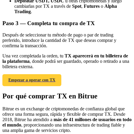
Depositar USDT, USDC
u otras criptomonedas y luego
cambiarlas por TX a través de
Spot
,
Futures
o
Alpha
Trading
.
Paso
3 —
Completa tu compra de TX
Después de seleccionar tu método de pago o par de trading
Referencia
preferido, introduce la cantidad de TX que deseas comprar y
confirma la transacción.
Invita a un amigo para recibir recompensas en efectivo
Una vez completada la orden, tu
TX aparecerá en tu billetera de
BTC Welcome Rewards
la plataforma
, donde podrá ser guardado, operado o retirado a una
billetera externa.
Empezar a operar con TX
Por qué comprar TX en Bitrue
Bitrue es un exchange de criptomonedas de confianza global que
ofrece una forma segura, rápida y flexible de comprar TX. Desde
2018, Bitrue ha atendido a
más de 41 millones de usuarios en todo
el mundo
, proporcionando una infraestructura de trading fiable y
una amplia gama de servicios cripto.
BTC Welcome Rewards