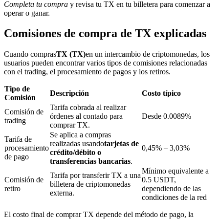
Completa tu compra
y revisa tu TX en tu billetera para comenzar a
operar o ganar.
Comisiones de compra de TX explicadas
Bloqueos BTR
Cuando compras
TX (TX)
en un intercambio de criptomonedas, los
Inversiones exclusivas para titulares de BTR
usuarios pueden encontrar varios tipos de comisiones relacionadas
con el trading, el procesamiento de pagos y los retiros.
Tipo de
Descripción
Costo típico
Comisión
Tarifa cobrada al realizar
Comisión de
órdenes al contado para
Desde 0.0089%
trading
comprar TX.
Se aplica a compras
Tarifa de
realizadas usando
tarjetas de
procesamiento
0,45% – 3,03%
crédito/débito o
Préstamos
de pago
transferencias bancarias
.
Mínimo equivalente a
Servicio de préstamos respaldado por criptomonedas
Tarifa por transferir TX a una
Comisión de
0.5 USDT,
billetera de criptomonedas
retiro
dependiendo de las
externa.
condiciones de la red
El costo final de comprar TX depende del método de pago, la