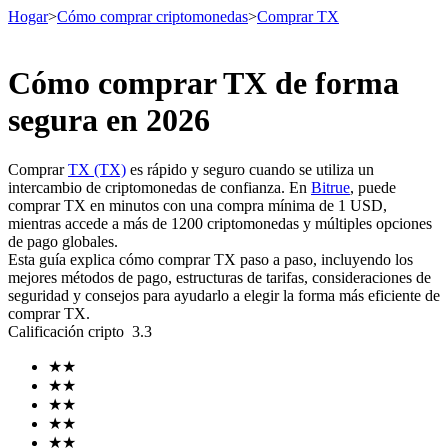
Hogar
>
Cómo comprar criptomonedas
>
Comprar TX
Cómo comprar TX de forma
Futuros
segura en 2026
Comprar
TX (TX)
es rápido y seguro cuando se utiliza un
intercambio de criptomonedas de confianza. En
Bitrue
, puede
comprar TX en minutos con una compra mínima de 1 USD,
mientras accede a más de 1200 criptomonedas y múltiples opciones
de pago globales.
Esta guía explica cómo comprar TX paso a paso, incluyendo los
mejores métodos de pago, estructuras de tarifas, consideraciones de
seguridad y consejos para ayudarlo a elegir la forma más eficiente de
Futuros del USDT
comprar TX.
Calificación cripto
3.3
Futuros que utilizan USDT como garantía
★
★
★
★
★
★
★
★
★
★