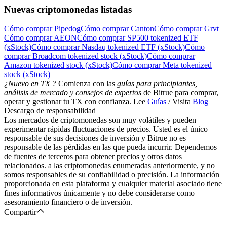
Nuevas criptomonedas listadas
Cómo comprar Pipedog
Cómo comprar Canton
Cómo comprar Grvt
Cómo comprar AEON
Cómo comprar SP500 tokenized ETF
(xStock)
Cómo comprar Nasdaq tokenized ETF (xStock)
Cómo
comprar Broadcom tokenized stock (xStock)
Cómo comprar
Amazon tokenized stock (xStock)
Cómo comprar Meta tokenized
stock (xStock)
¿Nuevo en TX ?
Comienza con las
guías para principiantes,
análisis de mercado y consejos de expertos
de Bitrue para comprar,
operar y gestionar tu TX con confianza. Lee
Guías
/ Visita
Blog
Descargo de responsabilidad
Los mercados de criptomonedas son muy volátiles y pueden
experimentar rápidas fluctuaciones de precios. Usted es el único
responsable de sus decisiones de inversión y Bitrue no es
responsable de las pérdidas en las que pueda incurrir. Dependemos
de fuentes de terceros para obtener precios y otros datos
relacionados. a las criptomonedas enumeradas anteriormente, y no
somos responsables de su confiabilidad o precisión. La información
proporcionada en esta plataforma y cualquier material asociado tiene
fines informativos únicamente y no debe considerarse como
asesoramiento financiero o de inversión.
Compartir