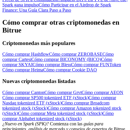
Spark gana impulso
Cómo Participar en el Airdrop de Spark
Finance: Una Guía Clara Paso a Paso
Cómo comprar otras criptomonedas en
Bitrue
Criptomonedas más populares
Cómo comprar Hashflow
Cómo comprar ZEROBASE
Cómo
comprar Cartesi
Cómo comprar BICONOMY (BICO)
Cómo
comprar SKYAI
Cómo comprar Bless
Cómo comprar FUNToken
Cómo comprar Heima
Cómo comprar Cookie DAO
Nuevas criptomonedas listadas
Cómo comprar Canton
Cómo comprar Grvt
Cómo comprar AEON
Cómo comprar SP500 tokenized ETF (xStock)
Cómo comprar
Nasdaq tokenized ETF (xStock)
Cómo comprar Broadcom
tokenized stock (xStock)
Cómo comprar Amazon tokenized stock
(xStock)
Cómo comprar Meta tokenized stock (xStock)
Cómo
comprar Alphabet tokenized stock (xStock)
¿Nuevo en Spark (SPK)?
Comienza con las
guías para
principiantes, análisis de mercado y consejos de expertos
de Bitrue