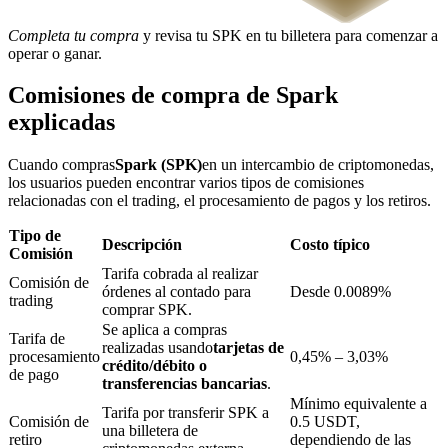
Completa tu compra
y revisa tu SPK en tu billetera para comenzar a
operar o ganar.
Bloqueos BTR
Comisiones de compra de Spark
Inversiones exclusivas para titulares de BTR
explicadas
Cuando compras
Spark (SPK)
en un intercambio de criptomonedas,
los usuarios pueden encontrar varios tipos de comisiones
relacionadas con el trading, el procesamiento de pagos y los retiros.
Tipo de
Descripción
Costo típico
Comisión
Tarifa cobrada al realizar
Comisión de
órdenes al contado para
Desde 0.0089%
trading
comprar SPK.
Préstamos
Se aplica a compras
Tarifa de
realizadas usando
tarjetas de
Servicio de préstamos respaldado por criptomonedas
procesamiento
0,45% – 3,03%
crédito/débito o
de pago
transferencias bancarias
.
Mínimo equivalente a
Tarifa por transferir SPK a
Comisión de
0.5 USDT,
una billetera de
retiro
dependiendo de las