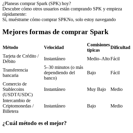
Futuros del USDC
¿Planeas comprar Spark (SPK) hoy?
Descubre cómo otros usuarios están comprando SPK y empieza
Futuros que utilizan USDC como garantía
rápidamente:
Sí, muéstrame cómo comprar SPK
No, solo estoy navegando
Mejores formas de comprar Spark
Comisiones
Método
Velocidad
Dificultad
típicas
Tarjeta de Crédito /
Instantáneo
Medio–Alto
Fácil
Débito
5–30 minutos (o más
Transferencia
Copiar Trading
dependiendo del
Bajo
Fácil
bancaria
banco)
Únete a los mejores traders
Comercio de
Stablecoins
Instantáneo
Muy Bajo
Medio
(USDT/USDC)
Intercambio de
Criptomonedas /
Instantáneo
Bajo
Medio
Billetera
¿Cuál método es el mejor?