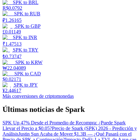
SPK
to
BRL
R$
0.0792
SPK
to
RUB
₽
1.26165
SPK
to
GBP
£
0.01149
SPK
to
INR
₹
1.47513
SPK
to
TRY
₺
0.73747
SPK
to
KRW
₩
22.04089
SPK
to
CAD
$
0.02171
SPK
to
JPY
¥
2.44617
Más conversiones de criptomonedas
Últimas noticias de Spark
SPK Up 47% Desde el Promedio de Recompra: ¿Puede Spark
Llevar el Precio a $0.05?
Precio de Spark (SPK) 2026 - Predicción y
Análisis
Justin Sun Acaba de Mover $1.3B — ¿Qué Pasará con el
Precio de SPK a Continuación?
Impacto DeFi: La TVL de Aave cae,