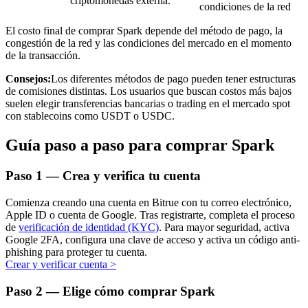
criptomonedas externa.
condiciones de la red
El costo final de comprar Spark depende del método de pago, la
congestión de la red y las condiciones del mercado en el momento
de la transacción.
Inversión automática
Consejos:
Los diferentes métodos de pago pueden tener estructuras
de comisiones distintas. Los usuarios que buscan costos más bajos
Obtenga ganancias a largo plazo e intereses flexibles
suelen elegir transferencias bancarias o trading en el mercado spot
con stablecoins como USDT o USDC.
Guía paso a paso para comprar Spark
Paso
1 —
Crea y verifica tu cuenta
Comienza creando una cuenta en Bitrue con tu correo electrónico,
Apple ID o cuenta de Google. Tras registrarte, completa el proceso
de
verificación de identidad (KYC)
. Para mayor seguridad, activa
Aprender Staking
Google 2FA, configura una clave de acceso y activa un código anti-
phishing para proteger tu cuenta.
Obtenga más información sobre cómo obtener ingresos pasivos
Crear y verificar cuenta
>
Bitrue
AI
Paso
2 —
Elige cómo comprar Spark