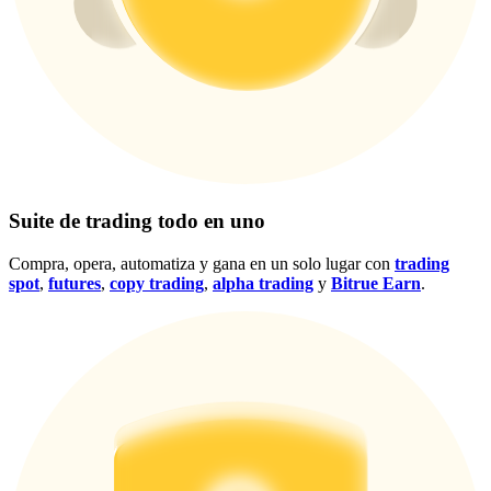
Centro de recompensas
Acceso
Inscribirse
Suite de trading todo en uno
Compra, opera, automatiza y gana en un solo lugar con
trading
spot
,
futures
,
copy trading
,
alpha trading
y
Bitrue Earn
.