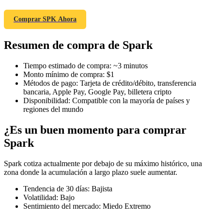
Comprar SPK Ahora
Resumen de compra de Spark
Futuros COIN-M
Futuros de criptomonedas
Tiempo estimado de compra
:
~3 minutos
Monto mínimo de compra
:
$1
Métodos de pago
:
Tarjeta de crédito/débito, transferencia
bancaria, Apple Pay, Google Pay, billetera cripto
TradFi
Disponibilidad
:
Compatible con la mayoría de países y
regiones del mundo
Derivados de acciones, divisas, metales preciosos y materias
primas
¿Es un buen momento para comprar
Spark
Spark cotiza actualmente por debajo de su máximo histórico, una
zona donde la acumulación a largo plazo suele aumentar.
Tendencia de 30 días
:
Bajista
Volatilidad
:
Bajo
Sentimiento del mercado
:
Miedo Extremo