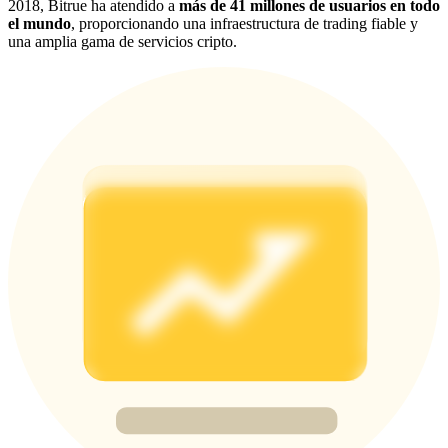
2018, Bitrue ha atendido a
más de 41 millones de usuarios en todo
el mundo
, proporcionando una infraestructura de trading fiable y
Share 500000 CASHCAT prize pool
una amplia gama de servicios cripto.
Exclusive for BitMart Users
Register & Trade to Win 500,000 USDT
Precious Metals Trading Carnival
Trade Gold & Silver · 33,333 USDT Bonus
USDT New User Exclusive 10% APR
USDT Flexible Staking | Daily Rewards