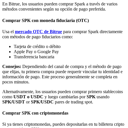
En Bitrue, los usuarios pueden comprar Spark a través de varios
métodos convenientes según su opción de pago preferida.
Comprar SPK con moneda fiduciaria (OTC)
Usa el
mercado OTC de Bitrue
para comprar Spark directamente
con métodos de pago fiduciarios como:
Bitrue Partners
Tarjeta de crédito o débito
Apple Pay o Google Pay
Transferencia bancaria
Consejos:
Dependiendo del canal de compra y el método de pago
que elijas, tu primera compra puede requerir vincular tu identidad e
información de pago. Este proceso generalmente se completa en
pocos minutos.
Alternativamente, los usuarios pueden comprar primero stablecoins
como
USDT o USDC
y luego cambiarlas por
SPK
usando
Afiliados de Bitrue
SPK/USDT
or
SPK/USDC
pares de trading spot.
¡Hasta un 65% de comisiones!
Comprar SPK con criptomonedas
Si ya tienes criptomonedas, puedes depositarlas en tu billetera cripto