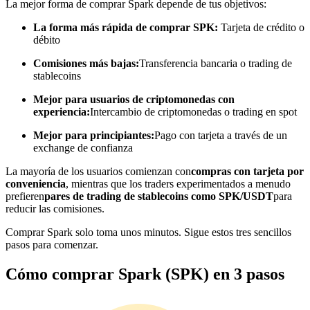
La mejor forma de comprar Spark depende de tus objetivos:
Conviértete en un Trader de Copia
La forma más rápida de comprar SPK:
Tarjeta de crédito o
débito
Disfruta del reparto de beneficios y comisiones de copy trading
Comisiones más bajas:
Transferencia bancaria o trading de
stablecoins
Mejor para usuarios de criptomonedas con
experiencia:
Intercambio de criptomonedas o trading en spot
Mejor para principiantes:
Pago con tarjeta a través de un
exchange de confianza
La mayoría de los usuarios comienzan con
compras con tarjeta por
conveniencia
, mientras que los traders experimentados a menudo
Información
prefieren
pares de trading de stablecoins como SPK/USDT
para
reducir las comisiones.
Análisis de big data que incluye información comercial, etc.
Comprar Spark solo toma unos minutos. Sigue estos tres sencillos
pasos para comenzar.
Cómo comprar Spark (SPK) en 3 pasos