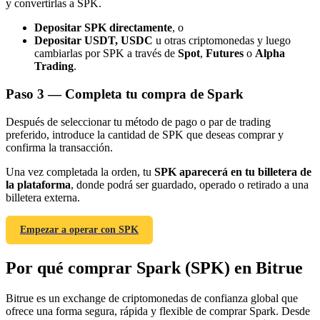
y convertirlas a SPK.
Depositar SPK directamente
, o
Depositar USDT, USDC
u otras criptomonedas y luego
cambiarlas por SPK a través de
Spot
,
Futures
o
Alpha
Trading
.
Paso
3 —
Completa tu compra de Spark
Referencia
Invita a un amigo para recibir recompensas en efectivo
Después de seleccionar tu método de pago o par de trading
preferido, introduce la cantidad de SPK que deseas comprar y
Deposit CASHCAT & Win
confirma la transacción.
Una vez completada la orden, tu
SPK aparecerá en tu billetera de
la plataforma
, donde podrá ser guardado, operado o retirado a una
billetera externa.
Empezar a operar con SPK
Por qué comprar Spark (SPK) en Bitrue
Bitrue es un exchange de criptomonedas de confianza global que
ofrece una forma segura, rápida y flexible de comprar Spark. Desde
Deposit CASHCAT & Win