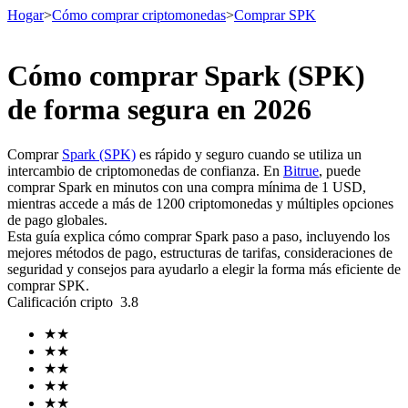
Hogar
>
Cómo comprar criptomonedas
>
Comprar SPK
Cómo comprar Spark (SPK)
Futuros
de forma segura en 2026
Comprar
Spark (SPK)
es rápido y seguro cuando se utiliza un
intercambio de criptomonedas de confianza. En
Bitrue
, puede
comprar Spark en minutos con una compra mínima de 1 USD,
mientras accede a más de 1200 criptomonedas y múltiples opciones
de pago globales.
Esta guía explica cómo comprar Spark paso a paso, incluyendo los
mejores métodos de pago, estructuras de tarifas, consideraciones de
seguridad y consejos para ayudarlo a elegir la forma más eficiente de
Futuros del USDT
comprar SPK.
Calificación cripto
3.8
Futuros que utilizan USDT como garantía
★
★
★
★
★
★
★
★
★
★