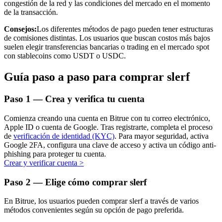
congestión de la red y las condiciones del mercado en el momento
de la transacción.
Consejos:
Los diferentes métodos de pago pueden tener estructuras
de comisiones distintas. Los usuarios que buscan costos más bajos
suelen elegir transferencias bancarias o trading en el mercado spot
Inversión automática
con stablecoins como USDT o USDC.
Obtenga ganancias a largo plazo e intereses flexibles
Guía paso a paso para comprar slerf
Paso
1 —
Crea y verifica tu cuenta
Comienza creando una cuenta en Bitrue con tu correo electrónico,
Apple ID o cuenta de Google. Tras registrarte, completa el proceso
de
verificación de identidad (KYC)
. Para mayor seguridad, activa
Google 2FA, configura una clave de acceso y activa un código anti-
phishing para proteger tu cuenta.
Crear y verificar cuenta
>
Aprender Staking
Paso
2 —
Elige cómo comprar slerf
Obtenga más información sobre cómo obtener ingresos pasivos
En Bitrue, los usuarios pueden comprar slerf a través de varios
Bitrue
AI
métodos convenientes según su opción de pago preferida.