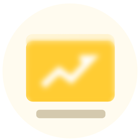
Share 500000 CASHCAT prize pool
Exclusive for BitMart Users
Register & Trade to Win 500,000 USDT
Precious Metals Trading Carnival
Trade Gold & Silver · 33,333 USDT Bonus
USDT New User Exclusive 10% APR
USDT Flexible Staking | Daily Rewards