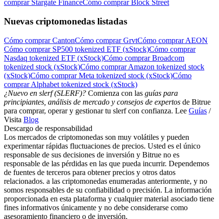
comprar Stargate Finance
Cómo comprar Block Street
Nuevas criptomonedas listadas
Cómo comprar Canton
Cómo comprar Grvt
Cómo comprar AEON
Cómo comprar SP500 tokenized ETF (xStock)
Cómo comprar
Nasdaq tokenized ETF (xStock)
Cómo comprar Broadcom
tokenized stock (xStock)
Cómo comprar Amazon tokenized stock
(xStock)
Cómo comprar Meta tokenized stock (xStock)
Cómo
comprar Alphabet tokenized stock (xStock)
¿Nuevo en slerf (SLERF)?
Comienza con las
guías para
principiantes, análisis de mercado y consejos de expertos
de Bitrue
para comprar, operar y gestionar tu slerf con confianza. Lee
Guías
/
Visita
Blog
Descargo de responsabilidad
Los mercados de criptomonedas son muy volátiles y pueden
experimentar rápidas fluctuaciones de precios. Usted es el único
responsable de sus decisiones de inversión y Bitrue no es
responsable de las pérdidas en las que pueda incurrir. Dependemos
de fuentes de terceros para obtener precios y otros datos
relacionados. a las criptomonedas enumeradas anteriormente, y no
somos responsables de su confiabilidad o precisión. La información
proporcionada en esta plataforma y cualquier material asociado tiene
fines informativos únicamente y no debe considerarse como
asesoramiento financiero o de inversión.