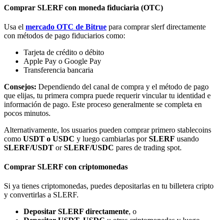
Comprar SLERF con moneda fiduciaria (OTC)
Usa el
mercado OTC de Bitrue
para comprar slerf directamente
con métodos de pago fiduciarios como:
Tarjeta de crédito o débito
Apple Pay o Google Pay
Bitrue Partners
Transferencia bancaria
Consejos:
Dependiendo del canal de compra y el método de pago
que elijas, tu primera compra puede requerir vincular tu identidad e
información de pago. Este proceso generalmente se completa en
pocos minutos.
Alternativamente, los usuarios pueden comprar primero stablecoins
como
USDT o USDC
y luego cambiarlas por
SLERF
usando
SLERF/USDT
or
SLERF/USDC
pares de trading spot.
Comprar SLERF con criptomonedas
Afiliados de Bitrue
¡Hasta un 65% de comisiones!
Si ya tienes criptomonedas, puedes depositarlas en tu billetera cripto
y convertirlas a SLERF.
Depositar SLERF directamente
, o