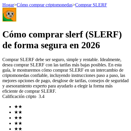
Hogar
>
Cómo comprar criptomonedas
>
Comprar SLERF
Futuros
Cómo comprar slerf (SLERF)
de forma segura en 2026
Comprar SLERF debe ser seguro, simple y rentable. Idealmente,
desea comprar SLERF con las tarifas más bajas posibles. En esta
guía, le mostraremos cómo comprar SLERF en un intercambio de
criptomonedas confiable, incluyendo instrucciones paso a paso, las
mejores opciones de pago, desglose de tarifas, consejos de seguridad
y asesoramiento experto para ayudarlo a elegir la forma más
Futuros del USDT
eficiente de comprar SLERF.
Calificación cripto
3.4
Futuros que utilizan USDT como garantía
★
★
★
★
★
★
★
★
★
★