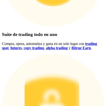
Centro de recompensas
Acceso
Inscribirse
Suite de trading todo en uno
Compra, opera, automatiza y gana en un solo lugar con
trading
spot
,
futures
,
copy trading
,
alpha trading
y
Bitrue Earn
.