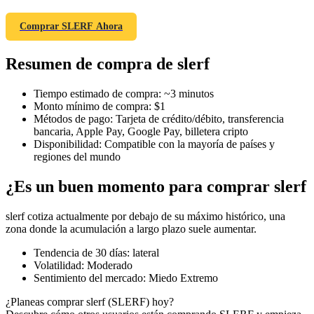
Comprar SLERF Ahora
Resumen de compra de slerf
Futuros COIN-M
Futuros de criptomonedas
Tiempo estimado de compra
:
~3 minutos
Monto mínimo de compra
:
$1
Métodos de pago
:
Tarjeta de crédito/débito, transferencia
bancaria, Apple Pay, Google Pay, billetera cripto
TradFi
Disponibilidad
:
Compatible con la mayoría de países y
regiones del mundo
Derivados de acciones, divisas, metales preciosos y materias
primas
¿Es un buen momento para comprar slerf
slerf cotiza actualmente por debajo de su máximo histórico, una
zona donde la acumulación a largo plazo suele aumentar.
Tendencia de 30 días
:
lateral
Volatilidad
:
Moderado
Sentimiento del mercado
:
Miedo Extremo
¿Planeas comprar slerf (SLERF) hoy?