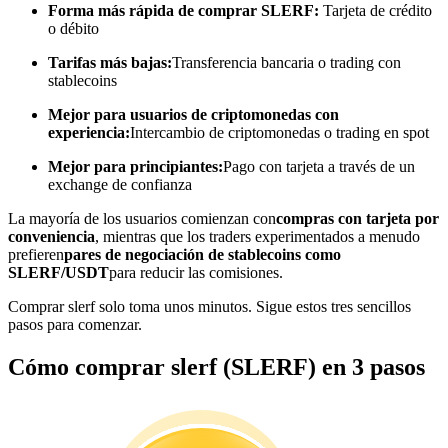
Forma más rápida de comprar SLERF:
Tarjeta de crédito
o débito
Conviértete en un Trader de Copia
Tarifas más bajas:
Transferencia bancaria o trading con
Disfruta del reparto de beneficios y comisiones de copy trading
stablecoins
Mejor para usuarios de criptomonedas con
experiencia:
Intercambio de criptomonedas o trading en spot
Mejor para principiantes:
Pago con tarjeta a través de un
exchange de confianza
La mayoría de los usuarios comienzan con
compras con tarjeta por
conveniencia
, mientras que los traders experimentados a menudo
prefieren
pares de negociación de stablecoins como
Información
SLERF/USDT
para reducir las comisiones.
Análisis de big data que incluye información comercial, etc.
Comprar slerf solo toma unos minutos. Sigue estos tres sencillos
pasos para comenzar.
Cómo comprar slerf (SLERF) en 3 pasos