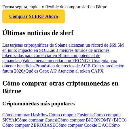
Forma segura, rápida y flexible de comprar slerf en Bitrue.
Comprar SLERF Ahora
Últimas noticias de slerf
Las tarjetas criptográficas de Solana alcanzan un récord de $69.5M
en julio: impacto en SOL
Las 3 mejores futuros de acciones
tokenizadas para comerciar en Bitrue con potencial de
ganancias
¿Vale la pena comerciar con FRONG? Una guía para
obtener beneficios
Pronóstico de precios de AOB Coin y predicción
futura 2026
¿Qué es Capx AI? Atención al token CAPX
Cómo comprar otras criptomonedas en
Bitrue
Criptomonedas más populares
Cómo comprar Hashflow
Cómo comprar Fusionist
Cómo comprar
SKYAI
Cómo comprar Cartesi
Cómo comprar BICONOMY (BICO)
Cómo comprar ZEROBASE
Cómo comprar Cookie DAO
Cómo