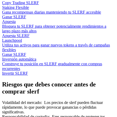
Copy Trading SLERF
Staking Flexible
Gana recompensas diarias manteniendo tu SLERF accesible
Ganar SLERF
Apuesta
Bloquea tu SLERF para obtener potencialmente rendimientos a
largo plazo más altos
Apuesta SLERF
Launchpool
Utiliza tus activos para ganar nuevos tokens a través de campañas
flexibles
Ganar SLERF
Inversión automática
Construye tu posición en SLERF gradualmente con compras
recurrentes
Invertir SLERF
Riesgos que debes conocer antes de
comprar slerf
Volatilidad del mercado
:
Los precios de slerf pueden fluctuar
rápidamente, lo que puede provocar ganancias o pérdidas
significativas.
Responsabilidad de custodia
:
Eres responsable de proteger tus