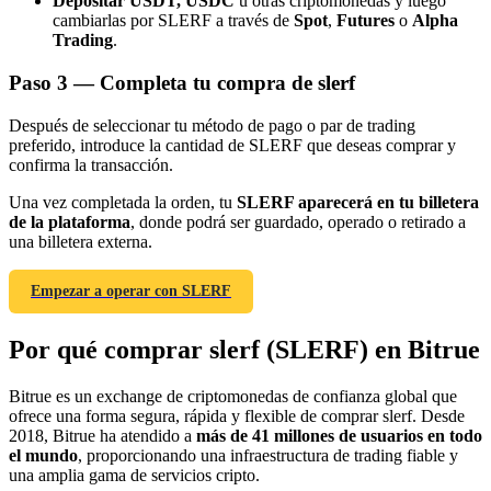
Depositar USDT, USDC
u otras criptomonedas y luego
cambiarlas por SLERF a través de
Spot
,
Futures
o
Alpha
Trading
.
Paso
3 —
Completa tu compra de slerf
Después de seleccionar tu método de pago o par de trading
Referencia
preferido, introduce la cantidad de SLERF que deseas comprar y
confirma la transacción.
Invita a un amigo para recibir recompensas en efectivo
Una vez completada la orden, tu
SLERF aparecerá en tu billetera
Deposit CASHCAT & Win
de la plataforma
, donde podrá ser guardado, operado o retirado a
una billetera externa.
Empezar a operar con SLERF
Por qué comprar slerf (SLERF) en Bitrue
Bitrue es un exchange de criptomonedas de confianza global que
ofrece una forma segura, rápida y flexible de comprar slerf. Desde
2018, Bitrue ha atendido a
más de 41 millones de usuarios en todo
el mundo
, proporcionando una infraestructura de trading fiable y
una amplia gama de servicios cripto.
Deposit CASHCAT & Win