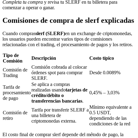
Completa tu compra
y revisa tu SLERF en tu billetera para
comenzar a operar o ganar.
Comisiones de compra de slerf explicadas
Bloqueos BTR
Cuando compras
slerf (SLERF)
en un exchange de criptomonedas,
Inversiones exclusivas para titulares de BTR
los usuarios pueden encontrar varios tipos de comisiones
relacionadas con el trading, el procesamiento de pagos y los retiros.
Tipo de
Descripción
Costo típico
Comisión
Comisión cobrada al colocar
Comisión de
órdenes spot para comprar
Desde 0.0089%
Trading
SLERF.
Se aplica a compras
Tarifa de
realizadas usando
tarjetas de
procesamiento
0,45% – 3,03%
crédito/débito o
de pago
Préstamos
transferencias bancarias
.
Mínimo equivalente a
Servicio de préstamos respaldado por criptomonedas
Tarifa por transferir SLERF a
Comisión de
0.5 USDT,
una billetera de
retiro
dependiendo de las
criptomonedas externa.
condiciones de la red
El costo final de comprar slerf depende del método de pago, la