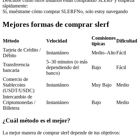
Descubre cómo otros usuarios están comprando SLERF y empieza
Futuros del USDC
rápidamente:
Sí, muéstrame cómo comprar SLERF
No, solo estoy navegando
Futuros que utilizan USDC como garantía
Mejores formas de comprar slerf
Comisiones
Método
Velocidad
Dificultad
típicas
Tarjeta de Crédito /
Instantáneo
Medio–Alto
Fácil
Débito
5–30 minutos (o más
Transferencia
dependiendo del
Bajo
Fácil
bancaria
banco)
Copiar Trading
Comercio de
Stablecoins
Instantáneo
Muy Bajo
Medio
Únete a los mejores traders
(USDT/USDC)
Intercambio de
Criptomonedas /
Instantáneo
Bajo
Medio
Billetera
¿Cuál método es el mejor?
La mejor manera de comprar slerf depende de tus objetivos: