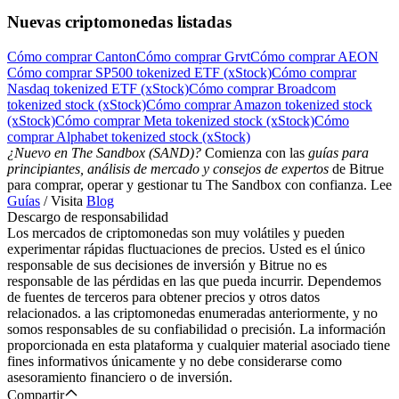
Nuevas criptomonedas listadas
Cómo comprar Canton
Cómo comprar Grvt
Cómo comprar AEON
Cómo comprar SP500 tokenized ETF (xStock)
Cómo comprar
Nasdaq tokenized ETF (xStock)
Cómo comprar Broadcom
tokenized stock (xStock)
Cómo comprar Amazon tokenized stock
(xStock)
Cómo comprar Meta tokenized stock (xStock)
Cómo
comprar Alphabet tokenized stock (xStock)
¿Nuevo en The Sandbox (SAND)?
Comienza con las
guías para
principiantes, análisis de mercado y consejos de expertos
de Bitrue
para comprar, operar y gestionar tu The Sandbox con confianza. Lee
Guías
/ Visita
Blog
Descargo de responsabilidad
Los mercados de criptomonedas son muy volátiles y pueden
experimentar rápidas fluctuaciones de precios. Usted es el único
responsable de sus decisiones de inversión y Bitrue no es
responsable de las pérdidas en las que pueda incurrir. Dependemos
de fuentes de terceros para obtener precios y otros datos
relacionados. a las criptomonedas enumeradas anteriormente, y no
somos responsables de su confiabilidad o precisión. La información
proporcionada en esta plataforma y cualquier material asociado tiene
fines informativos únicamente y no debe considerarse como
asesoramiento financiero o de inversión.
Compartir