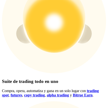
Centro de recompensas
Acceso
Inscribirse
Suite de trading todo en uno
Compra, opera, automatiza y gana en un solo lugar con
trading
spot
,
futures
,
copy trading
,
alpha trading
y
Bitrue Earn
.