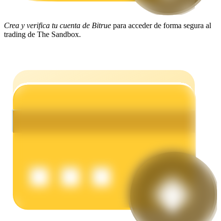
Crea y verifica tu cuenta de Bitrue
para acceder de forma segura al
Earn
trading de The Sandbox.
Power Piggy
Gana recompensas competitivas diariamente