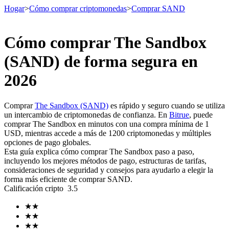
Hogar
>
Cómo comprar criptomonedas
>
Comprar SAND
Cómo comprar The Sandbox
Futuros
(SAND) de forma segura en
2026
Comprar
The Sandbox (SAND)
es rápido y seguro cuando se utiliza
un intercambio de criptomonedas de confianza. En
Bitrue
, puede
comprar The Sandbox en minutos con una compra mínima de 1
USD, mientras accede a más de 1200 criptomonedas y múltiples
opciones de pago globales.
Esta guía explica cómo comprar The Sandbox paso a paso,
Futuros del USDT
incluyendo los mejores métodos de pago, estructuras de tarifas,
consideraciones de seguridad y consejos para ayudarlo a elegir la
Futuros que utilizan USDT como garantía
forma más eficiente de comprar SAND.
Calificación cripto
3.5
★
★
★
★
★
★