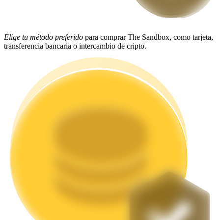
Staking
Elige tu método preferido
para comprar The Sandbox, como tarjeta,
Alta rentabilidad y acceso instantáneo
transferencia bancaria o intercambio de cripto.
Launchpool
Participación flexible para ganar tokens populares