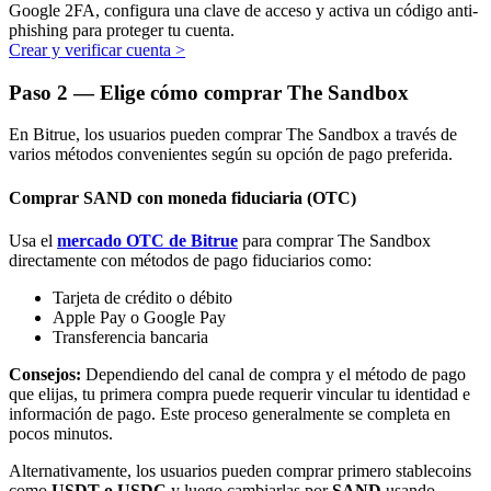
Google 2FA, configura una clave de acceso y activa un código anti-
phishing para proteger tu cuenta.
Crear y verificar cuenta
>
Paso
2 —
Elige cómo comprar The Sandbox
En Bitrue, los usuarios pueden comprar The Sandbox a través de
Bitrue Partners
varios métodos convenientes según su opción de pago preferida.
Comprar SAND con moneda fiduciaria (OTC)
Usa el
mercado OTC de Bitrue
para comprar The Sandbox
directamente con métodos de pago fiduciarios como:
Tarjeta de crédito o débito
Apple Pay o Google Pay
Transferencia bancaria
Consejos:
Dependiendo del canal de compra y el método de pago
Afiliados de Bitrue
que elijas, tu primera compra puede requerir vincular tu identidad e
¡Hasta un 65% de comisiones!
información de pago. Este proceso generalmente se completa en
pocos minutos.
Alternativamente, los usuarios pueden comprar primero stablecoins
como
USDT o USDC
y luego cambiarlas por
SAND
usando