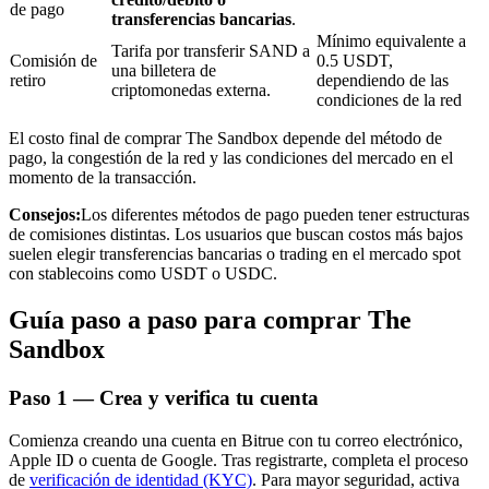
de pago
transferencias bancarias
.
Mínimo equivalente a
Tarifa por transferir SAND a
Comisión de
0.5 USDT,
una billetera de
retiro
dependiendo de las
criptomonedas externa.
condiciones de la red
Inversión automática
El costo final de comprar The Sandbox depende del método de
Obtenga ganancias a largo plazo e intereses flexibles
pago, la congestión de la red y las condiciones del mercado en el
momento de la transacción.
Consejos:
Los diferentes métodos de pago pueden tener estructuras
de comisiones distintas. Los usuarios que buscan costos más bajos
suelen elegir transferencias bancarias o trading en el mercado spot
con stablecoins como USDT o USDC.
Guía paso a paso para comprar The
Sandbox
Aprender Staking
Paso
1 —
Crea y verifica tu cuenta
Obtenga más información sobre cómo obtener ingresos pasivos
Comienza creando una cuenta en Bitrue con tu correo electrónico,
Bitrue
AI
Apple ID o cuenta de Google. Tras registrarte, completa el proceso
de
verificación de identidad (KYC)
. Para mayor seguridad, activa