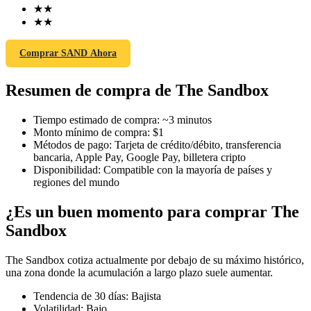
★
★
★
★
Comprar SAND Ahora
Futuros COIN-M
Resumen de compra de The Sandbox
Futuros de criptomonedas
Tiempo estimado de compra
:
~3 minutos
Monto mínimo de compra
:
$1
TradFi
Métodos de pago
:
Tarjeta de crédito/débito, transferencia
bancaria, Apple Pay, Google Pay, billetera cripto
Derivados de acciones, divisas, metales preciosos y materias
Disponibilidad
:
Compatible con la mayoría de países y
primas
regiones del mundo
¿Es un buen momento para comprar The
Sandbox
The Sandbox cotiza actualmente por debajo de su máximo histórico,
una zona donde la acumulación a largo plazo suele aumentar.
Tendencia de 30 días
:
Bajista
Volatilidad
:
Bajo