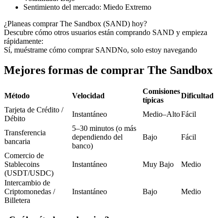
Futuros del USDC
Sentimiento del mercado
:
Miedo Extremo
Futuros que utilizan USDC como garantía
¿Planeas comprar The Sandbox (SAND) hoy?
Descubre cómo otros usuarios están comprando SAND y empieza
rápidamente:
Sí, muéstrame cómo comprar SAND
No, solo estoy navegando
Mejores formas de comprar The Sandbox
Comisiones
Método
Velocidad
Dificultad
típicas
Tarjeta de Crédito /
Instantáneo
Medio–Alto
Fácil
Copiar Trading
Débito
5–30 minutos (o más
Transferencia
Únete a los mejores traders
dependiendo del
Bajo
Fácil
bancaria
banco)
Comercio de
Stablecoins
Instantáneo
Muy Bajo
Medio
(USDT/USDC)
Intercambio de
Criptomonedas /
Instantáneo
Bajo
Medio
Billetera