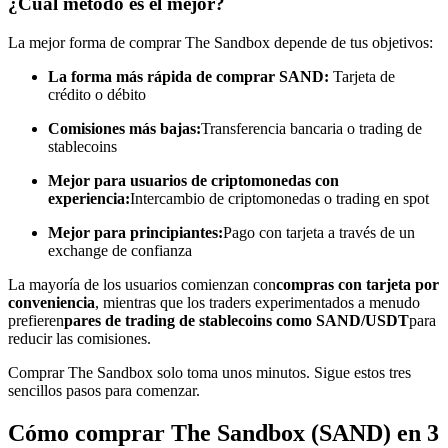
¿Cuál método es el mejor?
Conviértete en un Trader de Copia
La mejor forma de comprar The Sandbox depende de tus objetivos:
Disfruta del reparto de beneficios y comisiones de copy trading
La forma más rápida de comprar SAND:
Tarjeta de
crédito o débito
Comisiones más bajas:
Transferencia bancaria o trading de
stablecoins
Mejor para usuarios de criptomonedas con
experiencia:
Intercambio de criptomonedas o trading en spot
Mejor para principiantes:
Pago con tarjeta a través de un
exchange de confianza
Información
La mayoría de los usuarios comienzan con
compras con tarjeta por
conveniencia
, mientras que los traders experimentados a menudo
Análisis de big data que incluye información comercial, etc.
prefieren
pares de trading de stablecoins como SAND/USDT
para
reducir las comisiones.
Comprar The Sandbox solo toma unos minutos. Sigue estos tres
sencillos pasos para comenzar.
Cómo comprar The Sandbox (SAND) en 3