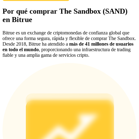
Share 500000 CASHCAT prize pool
Por qué comprar The Sandbox (SAND)
en Bitrue
Bitrue es un exchange de criptomonedas de confianza global que
Exclusive for BitMart Users
ofrece una forma segura, rápida y flexible de comprar The Sandbox.
Desde 2018, Bitrue ha atendido a
más de 41 millones de usuarios
Register & Trade to Win 500,000 USDT
en todo el mundo
, proporcionando una infraestructura de trading
fiable y una amplia gama de servicios cripto.
Precious Metals Trading Carnival
Trade Gold & Silver · 33,333 USDT Bonus
USDT New User Exclusive 10% APR
USDT Flexible Staking | Daily Rewards