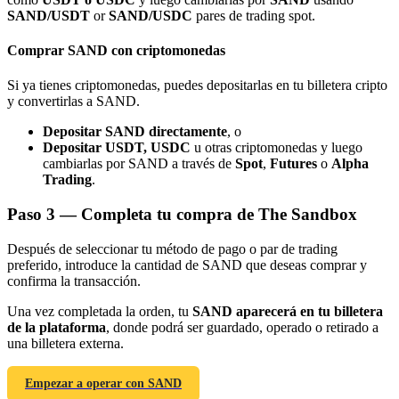
SAND/USDT
or
SAND/USDC
pares de trading spot.
Comprar SAND con criptomonedas
Si ya tienes criptomonedas, puedes depositarlas en tu billetera cripto
y convertirlas a SAND.
Referencia
Depositar SAND directamente
, o
Invita a un amigo para recibir recompensas en efectivo
Depositar USDT, USDC
u otras criptomonedas y luego
cambiarlas por SAND a través de
Spot
,
Futures
o
Alpha
Deposit CASHCAT & Win
Trading
.
Paso
3 —
Completa tu compra de The Sandbox
Después de seleccionar tu método de pago o par de trading
preferido, introduce la cantidad de SAND que deseas comprar y
confirma la transacción.
Una vez completada la orden, tu
SAND aparecerá en tu billetera
de la plataforma
, donde podrá ser guardado, operado o retirado a
una billetera externa.
Empezar a operar con SAND
Deposit CASHCAT & Win