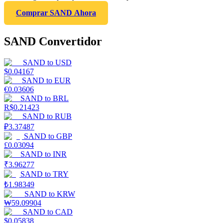
Comprar SAND Ahora
SAND Convertidor
SAND
to
USD
$
0.04167
SAND
to
EUR
€
0.03606
SAND
to
BRL
R$
0.21423
SAND
to
RUB
₽
3.37487
SAND
to
GBP
£
0.03094
SAND
to
INR
₹
3.96277
SAND
to
TRY
₺
1.98349
SAND
to
KRW
₩
59.09904
SAND
to
CAD
$
0.05838