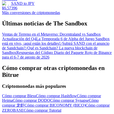
SAND
to
JPY
¥
6.57396
Más conversiones de criptomonedas
Últimas noticias de The Sandbox
Ventas de Terreno en el Metaverso: Decentraland vs Sandbox
Actualización del Q4
La Temporada 6 de Alpha del Juego Sandbox
está en vivo, ¡aquí están los detalles!
¿Subirá SAND con el anuncio
de Sandchain?
¿Qué es Sandchain? La nueva blockchain de
Sandbox
Respuestas del Código Diario del Paquete Rojo de Binance
para el 6-7 de agosto de 2026
Cómo comprar otras criptomonedas en
Bitrue
Criptomonedas más populares
Cómo comprar Bless
Cómo comprar Hashflow
Cómo comprar
Heima
Cómo comprar DODO
Cómo comprar Synapse
Cómo
comprar 龙虾
Cómo comprar BICONOMY (BICO)
Cómo comprar
ZEROBASE
Cómo comprar Tutorial