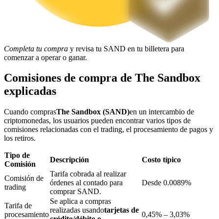
Bloqueos BTR
Completa tu compra
y revisa tu SAND en tu billetera para
Inversiones exclusivas para titulares de BTR
comenzar a operar o ganar.
Comisiones de compra de The Sandbox
explicadas
Cuando compras
The Sandbox (SAND)
en un intercambio de
criptomonedas, los usuarios pueden encontrar varios tipos de
comisiones relacionadas con el trading, el procesamiento de pagos y
los retiros.
Tipo de
Préstamos
Descripción
Costo típico
Comisión
Servicio de préstamos respaldado por criptomonedas
Tarifa cobrada al realizar
Comisión de
órdenes al contado para
Desde 0.0089%
trading
comprar SAND.
Se aplica a compras
Tarifa de
realizadas usando
tarjetas de
procesamiento
0,45% – 3,03%
crédito/débito o