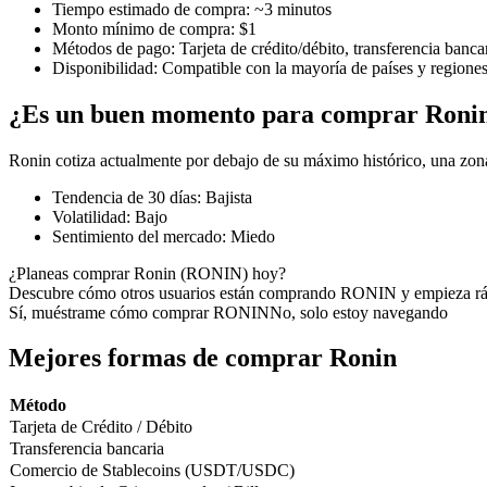
Tiempo estimado de compra
:
~3 minutos
Monto mínimo de compra
:
$1
Métodos de pago
:
Tarjeta de crédito/débito, transferencia banca
Disponibilidad
:
Compatible con la mayoría de países y regione
Futuros COIN-M
¿Es un buen momento para comprar Roni
Futuros de criptomonedas
Ronin cotiza actualmente por debajo de su máximo histórico, una zon
Tendencia de 30 días
:
Bajista
TradFi
Volatilidad
:
Bajo
Sentimiento del mercado
:
Miedo
Derivados de acciones, divisas, metales preciosos y materias pr
¿Planeas comprar Ronin (RONIN) hoy?
Descubre cómo otros usuarios están comprando RONIN y empieza r
Sí, muéstrame cómo comprar RONIN
No, solo estoy navegando
Mejores formas de comprar Ronin
Método
Tarjeta de Crédito / Débito
Transferencia bancaria
Comercio de Stablecoins (USDT/USDC)
Futuros del USDC