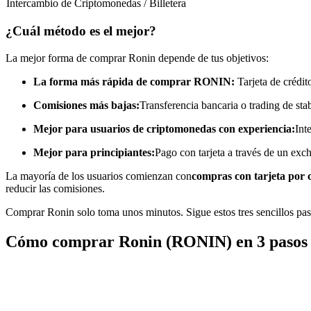
Intercambio de Criptomonedas / Billetera
Futuros que utilizan USDC como garantía
¿Cuál método es el mejor?
La mejor forma de comprar Ronin depende de tus objetivos:
La forma más rápida de comprar RONIN:
Tarjeta de crédit
Comisiones más bajas:
Transferencia bancaria o trading de sta
Mejor para usuarios de criptomonedas con experiencia:
Int
Mejor para principiantes:
Pago con tarjeta a través de un exc
Copiar Trading
La mayoría de los usuarios comienzan con
compras con tarjeta por 
Únete a los mejores traders
reducir las comisiones.
Comprar Ronin solo toma unos minutos. Sigue estos tres sencillos pa
Cómo comprar Ronin (RONIN) en 3 pasos