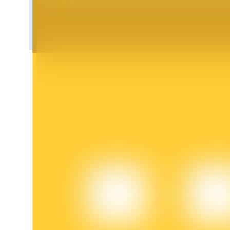
Bloqueos BTR
Inversiones exclusivas para titulares de BTR
Préstamos
Servicio de préstamos respaldado por criptomonedas