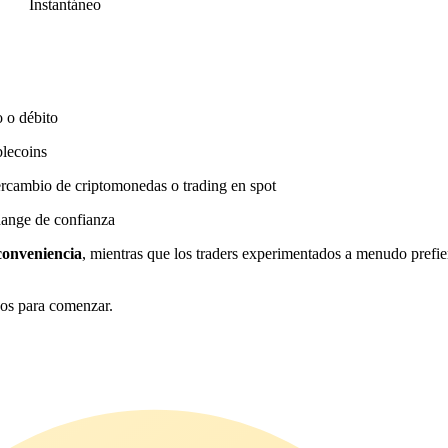
Instantáneo
o o débito
blecoins
ercambio de criptomonedas o trading en spot
hange de confianza
conveniencia
, mientras que los traders experimentados a menudo prefie
sos para comenzar.