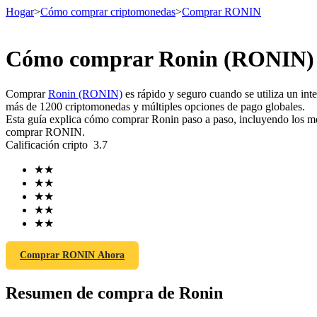
Hogar
>
Cómo comprar criptomonedas
>
Comprar RONIN
Cómo comprar Ronin (RONIN) d
Futuros
Comprar
Ronin (RONIN)
es rápido y seguro cuando se utiliza un in
más de 1200 criptomonedas y múltiples opciones de pago globales.
Esta guía explica cómo comprar Ronin paso a paso, incluyendo los mejo
comprar RONIN.
Calificación cripto
3.7
★
★
★
★
★
★
★
★
Futuros del USDT
★
★
Futuros que utilizan USDT como garantía
Comprar RONIN Ahora
Resumen de compra de Ronin