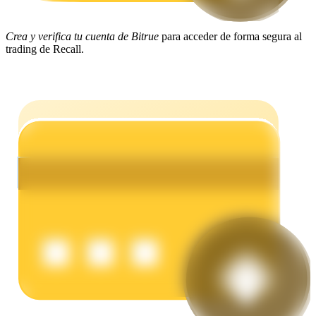
Crea y verifica tu cuenta de Bitrue
para acceder de forma segura al
Earn
trading de Recall.
Power Piggy
Gana recompensas competitivas diariamente