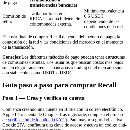
de pago
transferencias bancarias
.
Mínimo equivalente a
Tarifa por transferir
Comisión de
0.5 USDT,
RECALL a una billetera de
retiro
dependiendo de las
criptomonedas externa.
condiciones de la red
Inversión automática
El costo final de comprar Recall depende del método de pago, la
Obtenga ganancias a largo plazo e intereses flexibles
congestión de la red y las condiciones del mercado en el momento
de la transacción.
Consejos:
Los diferentes métodos de pago pueden tener estructuras
de comisiones distintas. Los usuarios que buscan costos más bajos
suelen elegir transferencias bancarias o trading en el mercado spot
con stablecoins como USDT o USDC.
Guía paso a paso para comprar Recall
Paso
1 —
Crea y verifica tu cuenta
Aprender Staking
Comienza creando una cuenta en Bitrue con tu correo electrónico,
Obtenga más información sobre cómo obtener ingresos pasivos
Apple ID o cuenta de Google. Tras registrarte, completa el proceso
de
verificación de identidad (KYC)
. Para mayor seguridad, activa
Bitrue
AI
Google 2FA, configura una clave de acceso y activa un código anti-