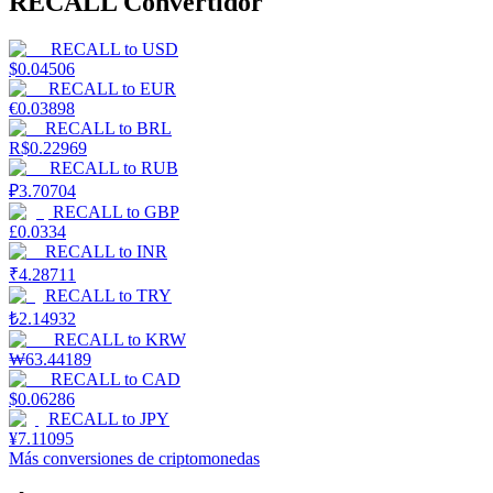
RECALL Convertidor
RECALL
to
USD
$
0.04506
RECALL
to
EUR
€
0.03898
RECALL
to
BRL
R$
0.22969
RECALL
to
RUB
₽
3.70704
RECALL
to
GBP
£
0.0334
RECALL
to
INR
₹
4.28711
RECALL
to
TRY
₺
2.14932
RECALL
to
KRW
₩
63.44189
RECALL
to
CAD
$
0.06286
RECALL
to
JPY
¥
7.11095
Más conversiones de criptomonedas