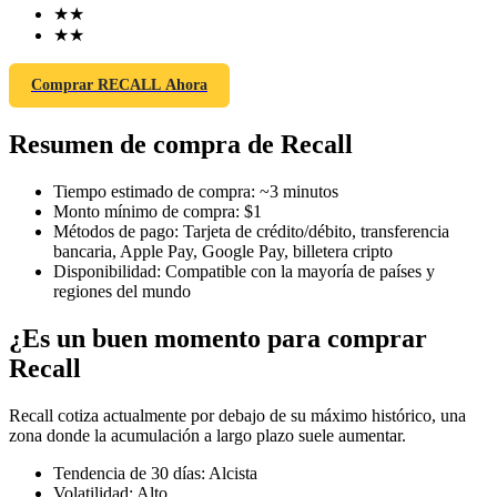
★
★
★
★
Comprar RECALL Ahora
Futuros COIN-M
Resumen de compra de Recall
Futuros de criptomonedas
Tiempo estimado de compra
:
~3 minutos
Monto mínimo de compra
:
$1
TradFi
Métodos de pago
:
Tarjeta de crédito/débito, transferencia
bancaria, Apple Pay, Google Pay, billetera cripto
Derivados de acciones, divisas, metales preciosos y materias
Disponibilidad
:
Compatible con la mayoría de países y
primas
regiones del mundo
¿Es un buen momento para comprar
Recall
Recall cotiza actualmente por debajo de su máximo histórico, una
zona donde la acumulación a largo plazo suele aumentar.
Tendencia de 30 días
:
Alcista
Volatilidad
:
Alto