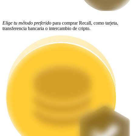
Staking
Elige tu método preferido
para comprar Recall, como tarjeta,
Alta rentabilidad y acceso instantáneo
transferencia bancaria o intercambio de cripto.
Launchpool
Participación flexible para ganar tokens populares