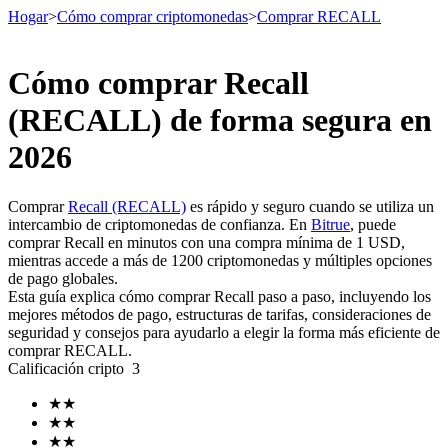
Hogar
>
Cómo comprar criptomonedas
>
Comprar RECALL
Cómo comprar Recall
Futuros
(RECALL) de forma segura en
2026
Comprar
Recall (RECALL)
es rápido y seguro cuando se utiliza un
intercambio de criptomonedas de confianza. En
Bitrue
, puede
comprar Recall en minutos con una compra mínima de 1 USD,
mientras accede a más de 1200 criptomonedas y múltiples opciones
de pago globales.
Esta guía explica cómo comprar Recall paso a paso, incluyendo los
Futuros del USDT
mejores métodos de pago, estructuras de tarifas, consideraciones de
seguridad y consejos para ayudarlo a elegir la forma más eficiente de
Futuros que utilizan USDT como garantía
comprar RECALL.
Calificación cripto
3
★
★
★
★
★
★