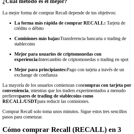
¿Cuál método es el mejor?
Conviértete en un Trader de Copia
La mejor forma de comprar Recall depende de tus objetivos:
Disfruta del reparto de beneficios y comisiones de copy trading
La forma más rápida de comprar RECALL:
Tarjeta de
crédito o débito
Comisiones más bajas:
Transferencia bancaria o trading de
stablecoins
Mejor para usuarios de criptomonedas con
experiencia:
Intercambio de criptomonedas o trading en spot
Mejor para principiantes:
Pago con tarjeta a través de un
exchange de confianza
Información
La mayoría de los usuarios comienzan con
compras con tarjeta por
conveniencia
, mientras que los traders experimentados a menudo
Análisis de big data que incluye información comercial, etc.
prefieren
pares de trading de stablecoins como
RECALL/USDT
para reducir las comisiones.
Comprar Recall solo toma unos minutos. Sigue estos tres sencillos
pasos para comenzar.
Cómo comprar Recall (RECALL) en 3