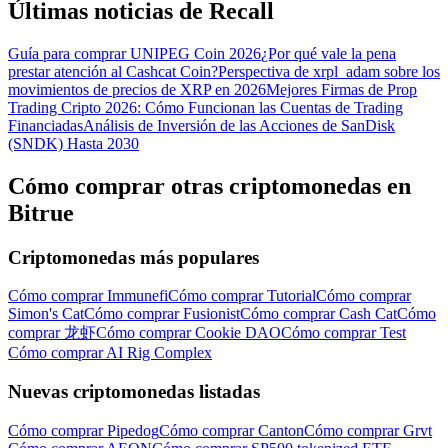
Últimas noticias de Recall
Guía para comprar UNIPEG Coin 2026
¿Por qué vale la pena
prestar atención al Cashcat Coin?
Perspectiva de xrpl_adam sobre los
movimientos de precios de XRP en 2026
Mejores Firmas de Prop
Trading Cripto 2026: Cómo Funcionan las Cuentas de Trading
Financiadas
Análisis de Inversión de las Acciones de SanDisk
(SNDK) Hasta 2030
Cómo comprar otras criptomonedas en
Bitrue
Criptomonedas más populares
Cómo comprar Immunefi
Cómo comprar Tutorial
Cómo comprar
Simon's Cat
Cómo comprar Fusionist
Cómo comprar Cash Cat
Cómo
comprar 龙虾
Cómo comprar Cookie DAO
Cómo comprar Test
Cómo comprar AI Rig Complex
Nuevas criptomonedas listadas
Cómo comprar Pipedog
Cómo comprar Canton
Cómo comprar Grvt