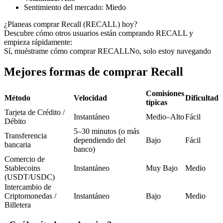
Futuros del USDC
Sentimiento del mercado
:
Miedo
Futuros que utilizan USDC como garantía
¿Planeas comprar Recall (RECALL) hoy?
Descubre cómo otros usuarios están comprando RECALL y
empieza rápidamente:
Sí, muéstrame cómo comprar RECALL
No, solo estoy navegando
Mejores formas de comprar Recall
Comisiones
Método
Velocidad
Dificultad
típicas
Tarjeta de Crédito /
Instantáneo
Medio–Alto
Fácil
Copiar Trading
Débito
5–30 minutos (o más
Transferencia
Únete a los mejores traders
dependiendo del
Bajo
Fácil
bancaria
banco)
Comercio de
Stablecoins
Instantáneo
Muy Bajo
Medio
(USDT/USDC)
Intercambio de
Criptomonedas /
Instantáneo
Bajo
Medio
Billetera