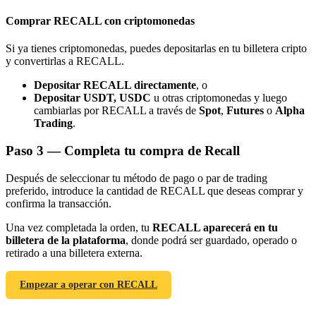
Comprar RECALL con criptomonedas
Si ya tienes criptomonedas, puedes depositarlas en tu billetera cripto
y convertirlas a RECALL.
Depositar RECALL directamente
, o
Referencia
Depositar USDT, USDC
u otras criptomonedas y luego
cambiarlas por RECALL a través de
Spot
,
Futures
o
Alpha
Invita a un amigo para recibir recompensas en efectivo
Trading
.
BTC Welcome Rewards
Paso
3 —
Completa tu compra de Recall
Después de seleccionar tu método de pago o par de trading
preferido, introduce la cantidad de RECALL que deseas comprar y
confirma la transacción.
Una vez completada la orden, tu
RECALL aparecerá en tu
billetera de la plataforma
, donde podrá ser guardado, operado o
retirado a una billetera externa.
Empezar a operar con RECALL
BTC Welcome Rewards