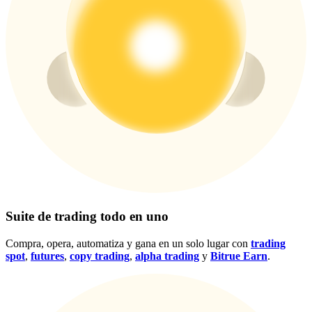
Centro de recompensas
Acceso
Inscribirse
Suite de trading todo en uno
Compra, opera, automatiza y gana en un solo lugar con
trading
spot
,
futures
,
copy trading
,
alpha trading
y
Bitrue Earn
.