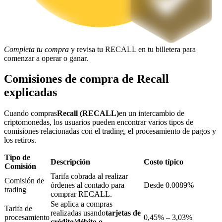
Bloqueos BTR
Completa tu compra
y revisa tu RECALL en tu billetera para
Inversiones exclusivas para titulares de BTR
comenzar a operar o ganar.
Comisiones de compra de Recall
explicadas
Cuando compras
Recall (RECALL)
en un intercambio de
criptomonedas, los usuarios pueden encontrar varios tipos de
comisiones relacionadas con el trading, el procesamiento de pagos y
los retiros.
Tipo de
Préstamos
Descripción
Costo típico
Comisión
Servicio de préstamos respaldado por criptomonedas
Tarifa cobrada al realizar
Comisión de
órdenes al contado para
Desde 0.0089%
trading
comprar RECALL.
Se aplica a compras
Tarifa de
realizadas usando
tarjetas de
procesamiento
0,45% – 3,03%
crédito/débito o