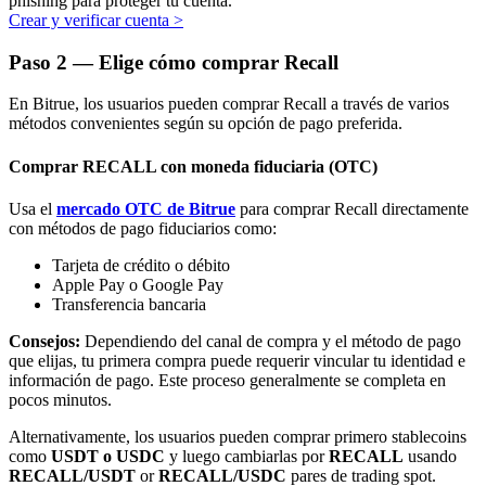
phishing para proteger tu cuenta.
Crear y verificar cuenta
>
Paso
2 —
Elige cómo comprar Recall
En Bitrue, los usuarios pueden comprar Recall a través de varios
métodos convenientes según su opción de pago preferida.
Bitrue Partners
Comprar RECALL con moneda fiduciaria (OTC)
Usa el
mercado OTC de Bitrue
para comprar Recall directamente
con métodos de pago fiduciarios como:
Tarjeta de crédito o débito
Apple Pay o Google Pay
Transferencia bancaria
Consejos:
Dependiendo del canal de compra y el método de pago
que elijas, tu primera compra puede requerir vincular tu identidad e
Afiliados de Bitrue
información de pago. Este proceso generalmente se completa en
pocos minutos.
¡Hasta un 65% de comisiones!
Alternativamente, los usuarios pueden comprar primero stablecoins
como
USDT o USDC
y luego cambiarlas por
RECALL
usando
RECALL/USDT
or
RECALL/USDC
pares de trading spot.