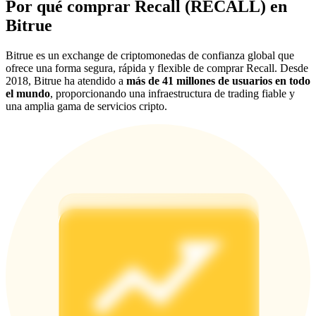
Por qué comprar Recall (RECALL) en
Deposit & Trade BTC to Share 25000 USDT prize pool!
Bitrue
Bitrue es un exchange de criptomonedas de confianza global que
ofrece una forma segura, rápida y flexible de comprar Recall. Desde
Deposit CASHCAT & Win
2018, Bitrue ha atendido a
más de 41 millones de usuarios en todo
el mundo
, proporcionando una infraestructura de trading fiable y
Share 500000 CASHCAT prize pool
una amplia gama de servicios cripto.
Exclusive for BitMart Users
Register & Trade to Win 500,000 USDT
Precious Metals Trading Carnival
Trade Gold & Silver · 33,333 USDT Bonus