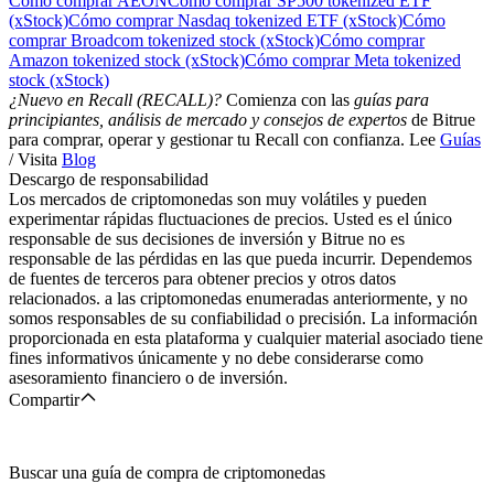
Cómo comprar AEON
Cómo comprar SP500 tokenized ETF
(xStock)
Cómo comprar Nasdaq tokenized ETF (xStock)
Cómo
comprar Broadcom tokenized stock (xStock)
Cómo comprar
Amazon tokenized stock (xStock)
Cómo comprar Meta tokenized
stock (xStock)
¿Nuevo en Recall (RECALL)?
Comienza con las
guías para
principiantes, análisis de mercado y consejos de expertos
de Bitrue
para comprar, operar y gestionar tu Recall con confianza. Lee
Guías
/ Visita
Blog
Descargo de responsabilidad
Los mercados de criptomonedas son muy volátiles y pueden
experimentar rápidas fluctuaciones de precios. Usted es el único
responsable de sus decisiones de inversión y Bitrue no es
responsable de las pérdidas en las que pueda incurrir. Dependemos
de fuentes de terceros para obtener precios y otros datos
relacionados. a las criptomonedas enumeradas anteriormente, y no
somos responsables de su confiabilidad o precisión. La información
proporcionada en esta plataforma y cualquier material asociado tiene
fines informativos únicamente y no debe considerarse como
asesoramiento financiero o de inversión.
Compartir
Buscar una guía de compra de criptomonedas