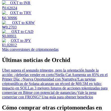
OXT
to
INR
₹
0.62024
OXT
to
TRY
₺
0.30996
OXT
to
KRW
₩
9.2703
OXT
to
CAD
$
0.00911
OXT
to
JPY
¥
1.02812
Más conversiones de criptomonedas
Últimas noticias de Orchid
Uber supera el segundo trimestre, pero la orientación hunde la
acción: ¿deberías vender en corto?
Stella Cat Aumenta un 85% en el
Primer Día: ¿Nueva Oportunidad con Narrativa?
Las tarjetas
criptográficas de Solana alcanzan un récord de $69.5M en julio:
impacto en SOL
Las 3 mejores futuros de acciones tokenizadas para
comerciar en Bitrue con potencial de ganancias
¿Vale la pena
comerciar con FRONG? Una guía para obtener beneficios
Cómo comprar otras criptomonedas en