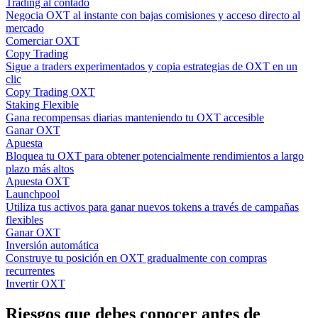
Trading al contado
Negocia OXT al instante con bajas comisiones y acceso directo al
mercado
Comerciar OXT
Copy Trading
Sigue a traders experimentados y copia estrategias de OXT en un
clic
Copy Trading OXT
Staking Flexible
Gana recompensas diarias manteniendo tu OXT accesible
Ganar OXT
Apuesta
Bloquea tu OXT para obtener potencialmente rendimientos a largo
plazo más altos
Apuesta OXT
Launchpool
Utiliza tus activos para ganar nuevos tokens a través de campañas
flexibles
Ganar OXT
Inversión automática
Construye tu posición en OXT gradualmente con compras
recurrentes
Invertir OXT
Riesgos que debes conocer antes de