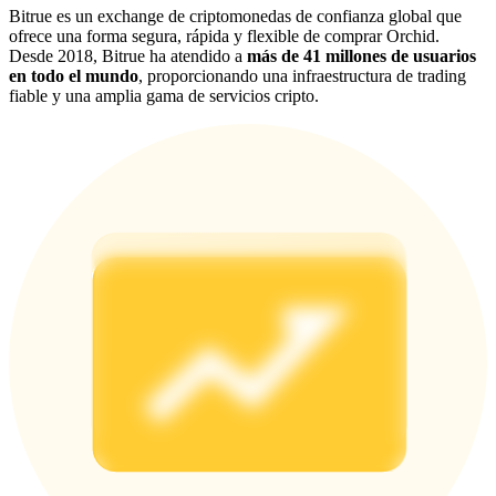
Bitrue es un exchange de criptomonedas de confianza global que
Share 500000 CASHCAT prize pool
ofrece una forma segura, rápida y flexible de comprar Orchid.
Desde 2018, Bitrue ha atendido a
más de 41 millones de usuarios
en todo el mundo
, proporcionando una infraestructura de trading
fiable y una amplia gama de servicios cripto.
Exclusive for BitMart Users
Register & Trade to Win 500,000 USDT
Precious Metals Trading Carnival
Trade Gold & Silver · 33,333 USDT Bonus
USDT New User Exclusive 10% APR
USDT Flexible Staking | Daily Rewards