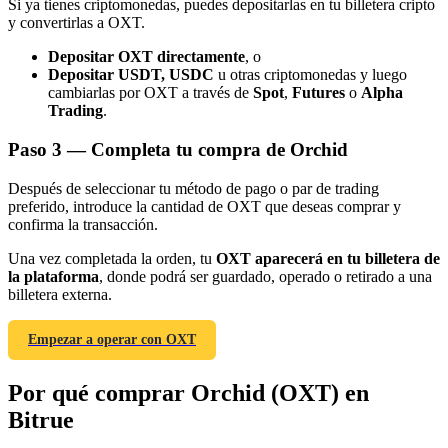
Si ya tienes criptomonedas, puedes depositarlas en tu billetera cripto
y convertirlas a OXT.
Depositar OXT directamente
, o
Depositar USDT, USDC
u otras criptomonedas y luego
cambiarlas por OXT a través de
Spot
,
Futures
o
Alpha
Trading
.
Referencia
Paso
3 —
Completa tu compra de Orchid
Invita a un amigo para recibir recompensas en efectivo
Después de seleccionar tu método de pago o par de trading
Deposit CASHCAT & Win
preferido, introduce la cantidad de OXT que deseas comprar y
confirma la transacción.
Una vez completada la orden, tu
OXT aparecerá en tu billetera de
la plataforma
, donde podrá ser guardado, operado o retirado a una
billetera externa.
Empezar a operar con OXT
Por qué comprar Orchid (OXT) en
Bitrue
Deposit CASHCAT & Win