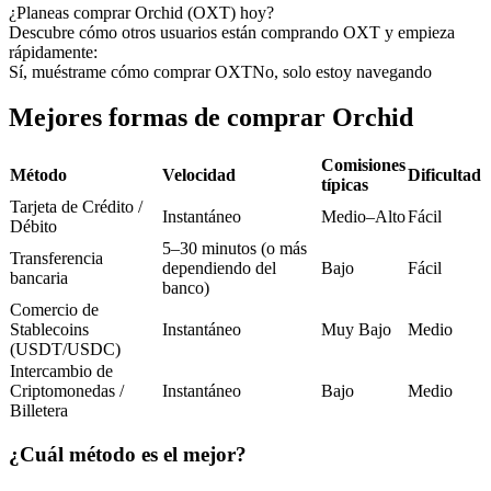
Futuros del USDC
¿Planeas comprar Orchid (OXT) hoy?
Descubre cómo otros usuarios están comprando OXT y empieza
Futuros que utilizan USDC como garantía
rápidamente:
Sí, muéstrame cómo comprar OXT
No, solo estoy navegando
Mejores formas de comprar Orchid
Comisiones
Método
Velocidad
Dificultad
típicas
Tarjeta de Crédito /
Instantáneo
Medio–Alto
Fácil
Débito
5–30 minutos (o más
Transferencia
Copiar Trading
dependiendo del
Bajo
Fácil
bancaria
banco)
Únete a los mejores traders
Comercio de
Stablecoins
Instantáneo
Muy Bajo
Medio
(USDT/USDC)
Intercambio de
Criptomonedas /
Instantáneo
Bajo
Medio
Billetera
¿Cuál método es el mejor?