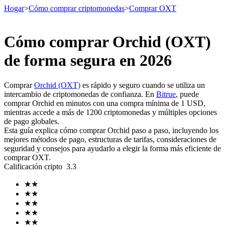
Hogar
>
Cómo comprar criptomonedas
>
Comprar OXT
Cómo comprar Orchid (OXT)
Futuros
de forma segura en 2026
Comprar
Orchid (OXT)
es rápido y seguro cuando se utiliza un
intercambio de criptomonedas de confianza. En
Bitrue
, puede
comprar Orchid en minutos con una compra mínima de 1 USD,
mientras accede a más de 1200 criptomonedas y múltiples opciones
de pago globales.
Esta guía explica cómo comprar Orchid paso a paso, incluyendo los
mejores métodos de pago, estructuras de tarifas, consideraciones de
seguridad y consejos para ayudarlo a elegir la forma más eficiente de
Futuros del USDT
comprar OXT.
Calificación cripto
3.3
Futuros que utilizan USDT como garantía
★
★
★
★
★
★
★
★
★
★