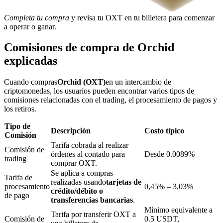
Completa tu compra
y revisa tu OXT en tu billetera para comenzar
a operar o ganar.
Bloqueos BTR
Comisiones de compra de Orchid
Inversiones exclusivas para titulares de BTR
explicadas
Cuando compras
Orchid (OXT)
en un intercambio de
criptomonedas, los usuarios pueden encontrar varios tipos de
comisiones relacionadas con el trading, el procesamiento de pagos y
los retiros.
Tipo de
Descripción
Costo típico
Comisión
Tarifa cobrada al realizar
Comisión de
órdenes al contado para
Desde 0.0089%
trading
Préstamos
comprar OXT.
Se aplica a compras
Servicio de préstamos respaldado por criptomonedas
Tarifa de
realizadas usando
tarjetas de
procesamiento
0,45% – 3,03%
crédito/débito o
de pago
transferencias bancarias
.
Mínimo equivalente a
Tarifa por transferir OXT a
Comisión de
0.5 USDT,