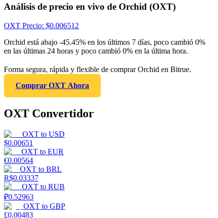
Análisis de precio en vivo de Orchid (OXT)
OXT
Precio
: $
0.006512
Orchid está abajo -45.45% en los últimos 7 días, poco cambió 0%
en las últimas 24 horas y poco cambió 0% en la última hora.
Forma segura, rápida y flexible de comprar Orchid en Bitrue.
Comprar OXT Ahora
OXT Convertidor
OXT
to
USD
$
0.00651
OXT
to
EUR
€
0.00564
OXT
to
BRL
R$
0.03337
OXT
to
RUB
₽
0.52963
OXT
to
GBP
£
0.00483