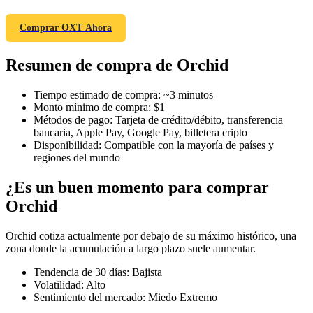
Comprar OXT Ahora
Resumen de compra de Orchid
Futuros COIN-M
Futuros de criptomonedas
Tiempo estimado de compra
:
~3 minutos
Monto mínimo de compra
:
$1
Métodos de pago
:
Tarjeta de crédito/débito, transferencia
bancaria, Apple Pay, Google Pay, billetera cripto
TradFi
Disponibilidad
:
Compatible con la mayoría de países y
regiones del mundo
Derivados de acciones, divisas, metales preciosos y materias
primas
¿Es un buen momento para comprar
Orchid
Orchid cotiza actualmente por debajo de su máximo histórico, una
zona donde la acumulación a largo plazo suele aumentar.
Tendencia de 30 días
:
Bajista
Volatilidad
:
Alto
Sentimiento del mercado
:
Miedo Extremo