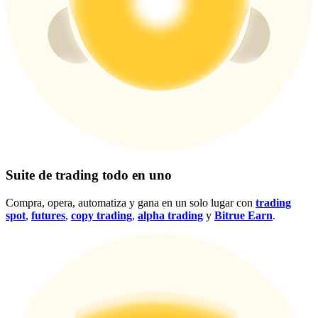
Centro de recompensas
Acceso
Inscribirse
Suite de trading todo en uno
Compra, opera, automatiza y gana en un solo lugar con
trading
spot
,
futures
,
copy trading
,
alpha trading
y
Bitrue Earn
.