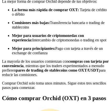
La mejor forma de comprar Orchid depende de tus objetivos:
Conviértete en un Trader de Copia
La forma más rápida de comprar OXT:
Tarjeta de crédito
o débito
Disfruta del reparto de beneficios y comisiones de copy trading
Comisiones más bajas:
Transferencia bancaria o trading de
stablecoins
Mejor para usuarios de criptomonedas con
experiencia:
Intercambio de criptomonedas o trading en spot
Mejor para principiantes:
Pago con tarjeta a través de un
exchange de confianza
La mayoría de los usuarios comienzan con
compras con tarjeta por
conveniencia
, mientras que los traders experimentados a menudo
Información
prefieren
pares de trading de stablecoins como OXT/USDT
para
reducir las comisiones.
Análisis de big data que incluye información comercial, etc.
Comprar Orchid solo toma unos minutos. Sigue estos tres sencillos
pasos para comenzar.
Cómo comprar Orchid (OXT) en 3 pasos