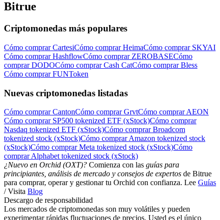
Bitrue
Criptomonedas más populares
Cómo comprar Cartesi
Cómo comprar Heima
Cómo comprar SKYAI
Cómo comprar Hashflow
Cómo comprar ZEROBASE
Cómo
comprar DODO
Cómo comprar Cash Cat
Cómo comprar Bless
Cómo comprar FUNToken
Nuevas criptomonedas listadas
Cómo comprar Canton
Cómo comprar Grvt
Cómo comprar AEON
Cómo comprar SP500 tokenized ETF (xStock)
Cómo comprar
Nasdaq tokenized ETF (xStock)
Cómo comprar Broadcom
tokenized stock (xStock)
Cómo comprar Amazon tokenized stock
(xStock)
Cómo comprar Meta tokenized stock (xStock)
Cómo
comprar Alphabet tokenized stock (xStock)
¿Nuevo en Orchid (OXT)?
Comienza con las
guías para
principiantes, análisis de mercado y consejos de expertos
de Bitrue
para comprar, operar y gestionar tu Orchid con confianza. Lee
Guías
/ Visita
Blog
Descargo de responsabilidad
Los mercados de criptomonedas son muy volátiles y pueden
experimentar rápidas fluctuaciones de precios. Usted es el único