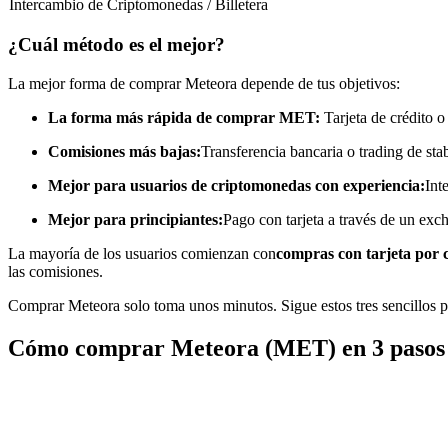
Intercambio de Criptomonedas / Billetera
Futuros que utilizan USDC como garantía
¿Cuál método es el mejor?
La mejor forma de comprar Meteora depende de tus objetivos:
La forma más rápida de comprar MET:
Tarjeta de crédito o
Comisiones más bajas:
Transferencia bancaria o trading de sta
Mejor para usuarios de criptomonedas con experiencia:
Int
Mejor para principiantes:
Pago con tarjeta a través de un exc
Copiar Trading
La mayoría de los usuarios comienzan con
compras con tarjeta por 
Únete a los mejores traders
las comisiones.
Comprar Meteora solo toma unos minutos. Sigue estos tres sencillos 
Cómo comprar Meteora (MET) en 3 pasos