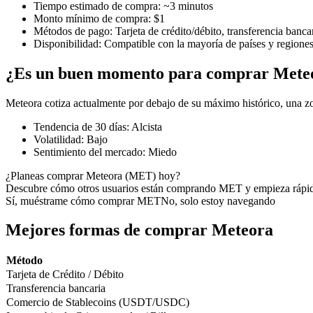
Tiempo estimado de compra
:
~3 minutos
Monto mínimo de compra
:
$1
Métodos de pago
:
Tarjeta de crédito/débito, transferencia banca
Disponibilidad
:
Compatible con la mayoría de países y regione
Futuros COIN-M
¿Es un buen momento para comprar Mete
Futuros de criptomonedas
Meteora cotiza actualmente por debajo de su máximo histórico, una z
Tendencia de 30 días
:
Alcista
TradFi
Volatilidad
:
Bajo
Sentimiento del mercado
:
Miedo
Derivados de acciones, divisas, metales preciosos y materias pr
¿Planeas comprar Meteora (MET) hoy?
Descubre cómo otros usuarios están comprando MET y empieza rápi
Sí, muéstrame cómo comprar MET
No, solo estoy navegando
Mejores formas de comprar Meteora
Método
Tarjeta de Crédito / Débito
Transferencia bancaria
Comercio de Stablecoins (USDT/USDC)
Futuros del USDC