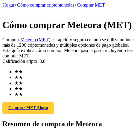
Hogar
>
Cómo comprar criptomonedas
>
Comprar MET
Cómo comprar Meteora (MET) d
Futuros
Comprar
Meteora (MET)
es rápido y seguro cuando se utiliza un in
más de 1200 criptomonedas y múltiples opciones de pago globales.
Esta guía explica cómo comprar Meteora paso a paso, incluyendo los me
comprar MET.
Calificación cripto
3.8
★
★
★
★
★
★
★
★
Futuros del USDT
★
★
Futuros que utilizan USDT como garantía
Comprar MET Ahora
Resumen de compra de Meteora