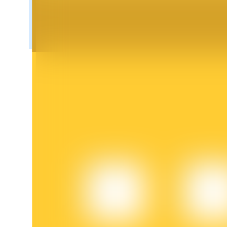
Bloqueos BTR
Inversiones exclusivas para titulares de BTR
Préstamos
Servicio de préstamos respaldado por criptomonedas