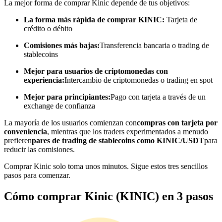
La mejor forma de comprar Kinic depende de tus objetivos:
Conviértete en un Trader de Copia
La forma más rápida de comprar KINIC:
Tarjeta de
crédito o débito
Disfruta del reparto de beneficios y comisiones de copy trading
Comisiones más bajas:
Transferencia bancaria o trading de
stablecoins
Mejor para usuarios de criptomonedas con
experiencia:
Intercambio de criptomonedas o trading en spot
Mejor para principiantes:
Pago con tarjeta a través de un
exchange de confianza
La mayoría de los usuarios comienzan con
compras con tarjeta por
conveniencia
, mientras que los traders experimentados a menudo
Información
prefieren
pares de trading de stablecoins como KINIC/USDT
para
reducir las comisiones.
Análisis de big data que incluye información comercial, etc.
Comprar Kinic solo toma unos minutos. Sigue estos tres sencillos
pasos para comenzar.
Cómo comprar Kinic (KINIC) en 3 pasos