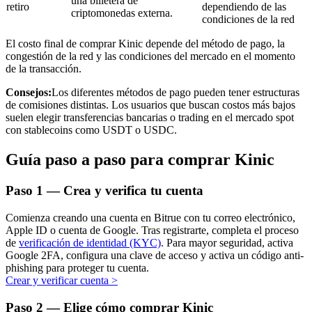
una billetera de
retiro
dependiendo de las
criptomonedas externa.
condiciones de la red
El costo final de comprar Kinic depende del método de pago, la
congestión de la red y las condiciones del mercado en el momento
de la transacción.
Inversión automática
Consejos:
Los diferentes métodos de pago pueden tener estructuras
Obtenga ganancias a largo plazo e intereses flexibles
de comisiones distintas. Los usuarios que buscan costos más bajos
suelen elegir transferencias bancarias o trading en el mercado spot
con stablecoins como USDT o USDC.
Guía paso a paso para comprar Kinic
Paso
1 —
Crea y verifica tu cuenta
Comienza creando una cuenta en Bitrue con tu correo electrónico,
Apple ID o cuenta de Google. Tras registrarte, completa el proceso
Aprender Staking
de
verificación de identidad (KYC)
. Para mayor seguridad, activa
Google 2FA, configura una clave de acceso y activa un código anti-
Obtenga más información sobre cómo obtener ingresos pasivos
phishing para proteger tu cuenta.
Crear y verificar cuenta
>
Bitrue
AI
Paso
2 —
Elige cómo comprar Kinic