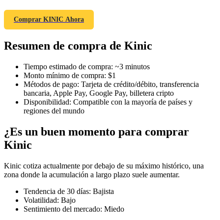
Comprar KINIC Ahora
Resumen de compra de Kinic
Futuros COIN-M
Futuros de criptomonedas
Tiempo estimado de compra
:
~3 minutos
Monto mínimo de compra
:
$1
Métodos de pago
:
Tarjeta de crédito/débito, transferencia
bancaria, Apple Pay, Google Pay, billetera cripto
TradFi
Disponibilidad
:
Compatible con la mayoría de países y
regiones del mundo
Derivados de acciones, divisas, metales preciosos y materias
primas
¿Es un buen momento para comprar
Kinic
Kinic cotiza actualmente por debajo de su máximo histórico, una
zona donde la acumulación a largo plazo suele aumentar.
Tendencia de 30 días
:
Bajista
Volatilidad
:
Bajo
Sentimiento del mercado
:
Miedo