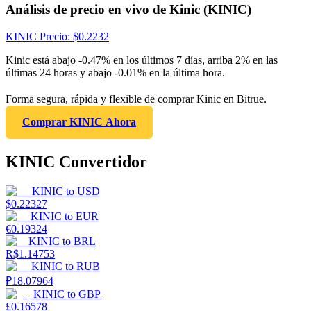
Análisis de precio en vivo de Kinic (KINIC)
KINIC
Precio
: $
0.2232
Kinic está abajo -0.47% en los últimos 7 días, arriba 2% en las
últimas 24 horas y abajo -0.01% en la última hora.
Forma segura, rápida y flexible de comprar Kinic en Bitrue.
Comprar KINIC Ahora
KINIC Convertidor
KINIC
to
USD
$
0.22327
KINIC
to
EUR
€
0.19324
KINIC
to
BRL
R$
1.14753
KINIC
to
RUB
₽
18.07964
KINIC
to
GBP
£
0.16578