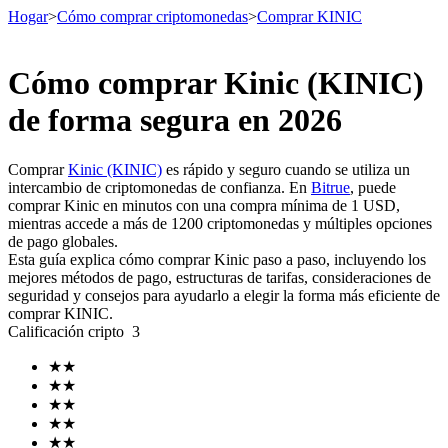
Hogar
>
Cómo comprar criptomonedas
>
Comprar KINIC
Cómo comprar Kinic (KINIC)
Futuros
de forma segura en 2026
Comprar
Kinic (KINIC)
es rápido y seguro cuando se utiliza un
intercambio de criptomonedas de confianza. En
Bitrue
, puede
comprar Kinic en minutos con una compra mínima de 1 USD,
mientras accede a más de 1200 criptomonedas y múltiples opciones
de pago globales.
Esta guía explica cómo comprar Kinic paso a paso, incluyendo los
mejores métodos de pago, estructuras de tarifas, consideraciones de
seguridad y consejos para ayudarlo a elegir la forma más eficiente de
Futuros del USDT
comprar KINIC.
Calificación cripto
3
Futuros que utilizan USDT como garantía
★
★
★
★
★
★
★
★
★
★