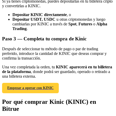
Si ya tienes criptomonedas, puedes depositarlas en tu billetera cripto
y convertirlas a KINIC.
Depositar KINIC directamente
, o
Depositar USDT, USDC
u otras criptomonedas y luego
cambiarlas por KINIC a través de
Spot
,
Futures
o
Alpha
Trading
.
Referencia
Paso
3 —
Completa tu compra de Kinic
Invita a un amigo para recibir recompensas en efectivo
Después de seleccionar tu método de pago o par de trading
Deposit CASHCAT & Win
preferido, introduce la cantidad de KINIC que deseas comprar y
confirma la transacción.
Una vez completada la orden, tu
KINIC aparecerá en tu billetera
de la plataforma
, donde podrá ser guardado, operado o retirado a
una billetera externa.
Empezar a operar con KINIC
Por qué comprar Kinic (KINIC) en
Bitrue
Deposit CASHCAT & Win