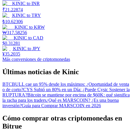
KINIC
to
INR
₹
21.22874
KINIC
to
TRY
₺
10.62306
KINIC
to
KRW
₩
317.58256
KINIC
to
CAD
$
0.31281
KINIC
to
JPY
¥
35.2035
Más conversiones de criptomonedas
Últimas noticias de Kinic
BTCBULL cae un 95% desde los máximos: ¿Oportunidad de venta
o de corto?
CYS Subió un 80% en un Día: ¿Puede Cysic Sostener la
RUPTURA?
Bitcoin se mantiene por encima de $60K: qué significa
la racha para los traders
¿Qué es MARSCOIN? ¿Es una buena
inversión?
Guía para Comprar MARSCOIN en 2026
Cómo comprar otras criptomonedas en
Bitrue