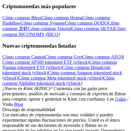
Criptomonedas más populares
Cómo comprar Bless
Cómo comprar Heima
Cómo comprar
Hashflow
Cómo comprar Synapse
Cómo comprar DODO
Cómo
comprar 龙虾
Cómo comprar Tutorial
Cómo comprar SKYAI
Cómo
comprar BICONOMY (BICO)
Nuevas criptomonedas listadas
Cómo comprar Canton
Cómo comprar Grvt
Cómo comprar AEON
Cómo comprar SP500 tokenized ETF (xStock)
Cómo comprar
Nasdaq tokenized ETF (xStock)
Cómo comprar Broadcom
tokenized stock (xStock)
Cómo comprar Amazon tokenized stock
(xStock)
Cómo comprar Meta tokenized stock (xStock)
Cómo
comprar Alphabet tokenized stock (xStock)
¿Nuevo en Kinic (KINIC)?
Comienza con las
guías para
principiantes, análisis de mercado y consejos de expertos
de Bitrue
para comprar, operar y gestionar tu Kinic con confianza. Lee
Guías
/
Visita
Blog
Descargo de responsabilidad
Los mercados de criptomonedas son muy volátiles y pueden
experimentar rápidas fluctuaciones de precios. Usted es el único
responsable de sus decisiones de inversión y Bitrue no es
responsable de las pérdidas en las que pueda incurrir. Dependemos