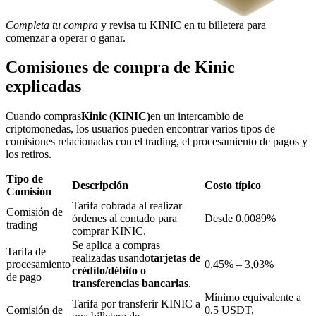
Completa tu compra
y revisa tu KINIC en tu billetera para
comenzar a operar o ganar.
Bloqueos BTR
Comisiones de compra de Kinic
Inversiones exclusivas para titulares de BTR
explicadas
Cuando compras
Kinic (KINIC)
en un intercambio de
criptomonedas, los usuarios pueden encontrar varios tipos de
comisiones relacionadas con el trading, el procesamiento de pagos y
los retiros.
Tipo de
Descripción
Costo típico
Comisión
Tarifa cobrada al realizar
Comisión de
órdenes al contado para
Desde 0.0089%
trading
Préstamos
comprar KINIC.
Se aplica a compras
Servicio de préstamos respaldado por criptomonedas
Tarifa de
realizadas usando
tarjetas de
procesamiento
0,45% – 3,03%
crédito/débito o
de pago
transferencias bancarias
.
Mínimo equivalente a
Tarifa por transferir KINIC a
Comisión de
0.5 USDT,