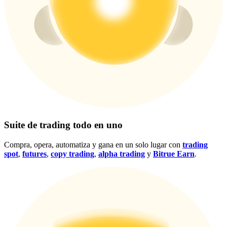
Centro de recompensas
Acceso
Inscribirse
Suite de trading todo en uno
Compra, opera, automatiza y gana en un solo lugar con
trading
spot
,
futures
,
copy trading
,
alpha trading
y
Bitrue Earn
.