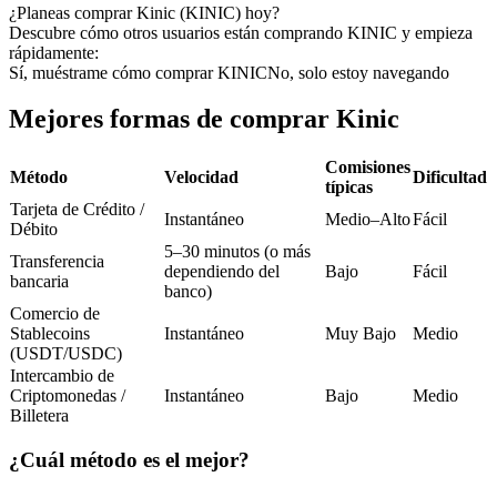
Futuros del USDC
¿Planeas comprar Kinic (KINIC) hoy?
Descubre cómo otros usuarios están comprando KINIC y empieza
Futuros que utilizan USDC como garantía
rápidamente:
Sí, muéstrame cómo comprar KINIC
No, solo estoy navegando
Mejores formas de comprar Kinic
Comisiones
Método
Velocidad
Dificultad
típicas
Tarjeta de Crédito /
Instantáneo
Medio–Alto
Fácil
Débito
5–30 minutos (o más
Transferencia
Copiar Trading
dependiendo del
Bajo
Fácil
bancaria
banco)
Únete a los mejores traders
Comercio de
Stablecoins
Instantáneo
Muy Bajo
Medio
(USDT/USDC)
Intercambio de
Criptomonedas /
Instantáneo
Bajo
Medio
Billetera
¿Cuál método es el mejor?