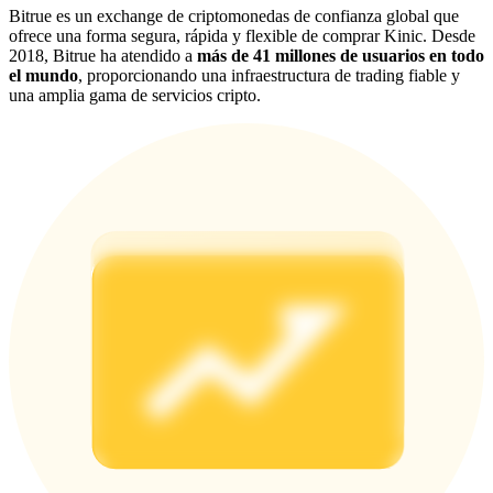
Bitrue es un exchange de criptomonedas de confianza global que
Share 500000 CASHCAT prize pool
ofrece una forma segura, rápida y flexible de comprar Kinic. Desde
2018, Bitrue ha atendido a
más de 41 millones de usuarios en todo
el mundo
, proporcionando una infraestructura de trading fiable y
una amplia gama de servicios cripto.
Exclusive for BitMart Users
Register & Trade to Win 500,000 USDT
Precious Metals Trading Carnival
Trade Gold & Silver · 33,333 USDT Bonus
USDT New User Exclusive 10% APR
USDT Flexible Staking | Daily Rewards