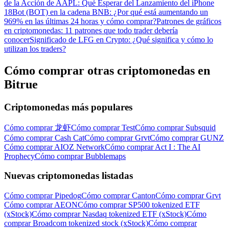
de la Acción de AAPL: Qué Esperar del Lanzamiento del iPhone
18
Bot (BOT) en la cadena BNB: ¿Por qué está aumentando un
969% en las últimas 24 horas y cómo comprar?
Patrones de gráficos
en criptomonedas: 11 patrones que todo trader debería
conocer
Significado de LFG en Crypto: ¿Qué significa y cómo lo
utilizan los traders?
Cómo comprar otras criptomonedas en
Bitrue
Criptomonedas más populares
Cómo comprar 龙虾
Cómo comprar Test
Cómo comprar Subsquid
Cómo comprar Cash Cat
Cómo comprar Grvt
Cómo comprar GUNZ
Cómo comprar AIOZ Network
Cómo comprar Act I : The AI
Prophecy
Cómo comprar Bubblemaps
Nuevas criptomonedas listadas
Cómo comprar Pipedog
Cómo comprar Canton
Cómo comprar Grvt
Cómo comprar AEON
Cómo comprar SP500 tokenized ETF
(xStock)
Cómo comprar Nasdaq tokenized ETF (xStock)
Cómo
comprar Broadcom tokenized stock (xStock)
Cómo comprar