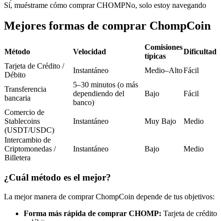
Futuros del USDC
Sí, muéstrame cómo comprar CHOMP
No, solo estoy navegando
Futuros que utilizan USDC como garantía
Mejores formas de comprar ChompCoin
Comisiones
Método
Velocidad
Dificultad
típicas
Tarjeta de Crédito /
Instantáneo
Medio–Alto
Fácil
Débito
5–30 minutos (o más
Transferencia
dependiendo del
Bajo
Fácil
bancaria
banco)
Comercio de
Copiar Trading
Stablecoins
Instantáneo
Muy Bajo
Medio
(USDT/USDC)
Únete a los mejores traders
Intercambio de
Criptomonedas /
Instantáneo
Bajo
Medio
Billetera
¿Cuál método es el mejor?
La mejor manera de comprar ChompCoin depende de tus objetivos:
Forma más rápida de comprar CHOMP:
Tarjeta de crédito