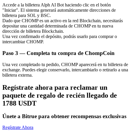
Accede a la billetera Alph AI Bot haciendo clic en el botón
"Iniciar". El sistema generará automáticamente direcciones de
billetera para SOL y BSC.
Dado que CHOMP es un activo en la red Blockchain, necesitarás
depositar una cantidad determinada de CHOMP en tu nueva
dirección de billetera Blockchain.
Una vez confirmado el depósito, podrás usarlo para comprar o
Bitrue Partners
intercambiar CHOMP.
Paso
3 —
Completa tu compra de ChompCoin
Una vez completado tu pedido, CHOMP aparecerá en tu billetera de
exchange. Puedes elegir conservarlo, intercambiarlo o retirarlo a una
billetera externa.
Regístrate ahora para reclamar un
paquete de regalo de recién llegado de
Afiliados de Bitrue
1788 USDT
¡Hasta un 65% de comisiones!
Únete a Bitrue para obtener recompensas exclusivas
Regístrate Ahora