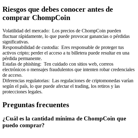
Riesgos que debes conocer antes de
comprar ChompCoin
Volatilidad del mercado
:
Los precios de ChompCoin pueden
fluctuar rápidamente, lo que puede provocar ganancias o pérdidas
Referencia
significativas.
Responsabilidad de custodia
:
Eres responsable de proteger tus
Invita a un amigo para recibir recompensas en efectivo
activos cripto; perder el acceso a tu billetera puede resultar en una
pérdida permanente.
BTC Welcome Rewards
Estafas de phishing
:
Ten cuidado con sitios web, correos
electrónicos o mensajes fraudulentos que intenten robar credenciales
de acceso.
Diferencias regulatorias
:
Las regulaciones de criptomonedas varían
según el país, lo que puede afectar el trading, los retiros y las
protecciones legales.
Preguntas frecuentes
¿Cuál es la cantidad mínima de ChompCoin que
puedo comprar?
BTC Welcome Rewards