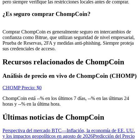
Centro de recompensas
pero siempre verifique las restricciones locales antes de comprar.
Acceso
Inscribirse
¿Es seguro comprar ChompCoin?
Comprar ChompCoin es generalmente seguro en intercambios de
confianza como Bitrue, que utilizan seguridad de nivel empresarial,
Prueba de Reservas, 2FA y medidas anti-phishing. Siempre proteja
sus credenciales de acceso.
Recursos relacionados de ChompCoin
Análisis de precio en vivo de ChompCoin (CHOMP)
CHOMP
Precio
: $
0
ChompCoin está --% en los últimos 7 días, --% en las últimas 24
horas y --% en la última hora.
Últimas noticias de ChompCoin
Perspectiva del mercado BTC—Inflación, la economía de EE. UU.
y los impactos geopolíticos en agosto de 2026
Predicción del Precio