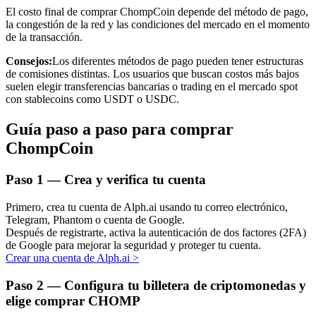
El costo final de comprar ChompCoin depende del método de pago,
la congestión de la red y las condiciones del mercado en el momento
de la transacción.
Consejos:
Los diferentes métodos de pago pueden tener estructuras
de comisiones distintas. Los usuarios que buscan costos más bajos
Inversión automática
suelen elegir transferencias bancarias o trading en el mercado spot
con stablecoins como USDT o USDC.
Obtenga ganancias a largo plazo e intereses flexibles
Guía paso a paso para comprar
ChompCoin
Paso
1 —
Crea y verifica tu cuenta
Primero, crea tu cuenta de Alph.ai usando tu correo electrónico,
Telegram, Phantom o cuenta de Google.
Después de registrarte, activa la autenticación de dos factores (2FA)
de Google para mejorar la seguridad y proteger tu cuenta.
Aprender Staking
Crear una cuenta de Alph.ai
>
Obtenga más información sobre cómo obtener ingresos pasivos
Paso
2 —
Configura tu billetera de criptomonedas y
Bitrue
AI
elige comprar CHOMP