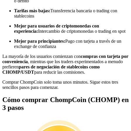
o débito
Conviértete en un Trader de Copia
Tarifas más bajas:
Transferencia bancaria o trading con
stablecoins
Disfruta del reparto de beneficios y comisiones de copy trading
Mejor para usuarios de criptomonedas con
experiencia:
Intercambio de criptomonedas o trading en spot
Mejor para principiantes:
Pago con tarjeta a través de un
exchange de confianza
La mayoría de los usuarios comienzan con
compras con tarjeta por
conveniencia
, mientras que los traders experimentados a menudo
prefieren
pares de negociación de stablecoins como
CHOMP/USDT
para reducir las comisiones.
Información
Comprar ChompCoin solo toma unos minutos. Sigue estos tres
sencillos pasos para comenzar.
Análisis de big data que incluye información comercial, etc.
Cómo comprar ChompCoin (CHOMP) en
3 pasos