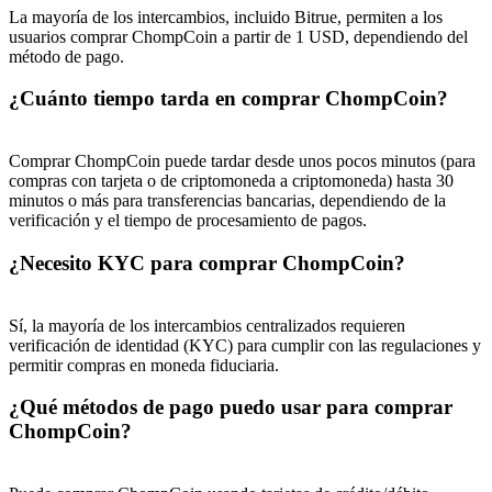
La mayoría de los intercambios, incluido Bitrue, permiten a los
Deposit & Trade BTC to Share 25000 USDT prize pool!
usuarios comprar ChompCoin a partir de 1 USD, dependiendo del
método de pago.
¿Cuánto tiempo tarda en comprar ChompCoin?
Deposit CASHCAT & Win
Share 500000 CASHCAT prize pool
Comprar ChompCoin puede tardar desde unos pocos minutos (para
compras con tarjeta o de criptomoneda a criptomoneda) hasta 30
minutos o más para transferencias bancarias, dependiendo de la
verificación y el tiempo de procesamiento de pagos.
Exclusive for BitMart Users
¿Necesito KYC para comprar ChompCoin?
Register & Trade to Win 500,000 USDT
Sí, la mayoría de los intercambios centralizados requieren
verificación de identidad (KYC) para cumplir con las regulaciones y
permitir compras en moneda fiduciaria.
Precious Metals Trading Carnival
¿Qué métodos de pago puedo usar para comprar
Trade Gold & Silver · 33,333 USDT Bonus
ChompCoin?