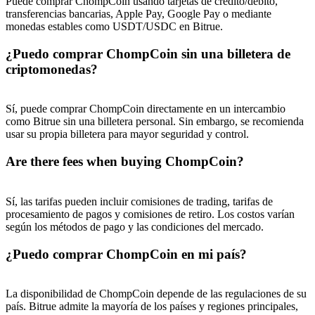
Puede comprar ChompCoin usando tarjetas de crédito/débito,
transferencias bancarias, Apple Pay, Google Pay o mediante
USDT New User Exclusive 10% APR
monedas estables como USDT/USDC en Bitrue.
USDT Flexible Staking | Daily Rewards
¿Puedo comprar ChompCoin sin una billetera de
criptomonedas?
BTC New User Exclusive: 6.5% APR
Sí, puede comprar ChompCoin directamente en un intercambio
como Bitrue sin una billetera personal. Sin embargo, se recomienda
BTC Flexible Staking | Daily Rewards
usar su propia billetera para mayor seguridad y control.
Are there fees when buying ChompCoin?
Sí, las tarifas pueden incluir comisiones de trading, tarifas de
procesamiento de pagos y comisiones de retiro. Los costos varían
según los métodos de pago y las condiciones del mercado.
¿Puedo comprar ChompCoin en mi país?
Más eventos
Gana premios y recompensas exclusivas
La disponibilidad de ChompCoin depende de las regulaciones de su
país. Bitrue admite la mayoría de los países y regiones principales,