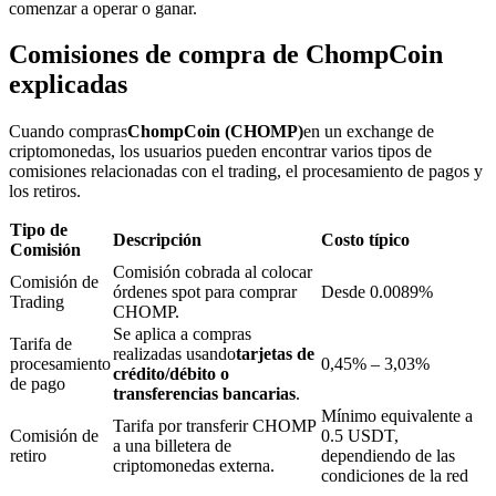
comenzar a operar o ganar.
Comisiones de compra de ChompCoin
explicadas
Bloqueos BTR
Inversiones exclusivas para titulares de BTR
Cuando compras
ChompCoin (CHOMP)
en un exchange de
criptomonedas, los usuarios pueden encontrar varios tipos de
comisiones relacionadas con el trading, el procesamiento de pagos y
los retiros.
Tipo de
Descripción
Costo típico
Comisión
Comisión cobrada al colocar
Comisión de
órdenes spot para comprar
Desde 0.0089%
Trading
CHOMP.
Se aplica a compras
Tarifa de
Préstamos
realizadas usando
tarjetas de
procesamiento
0,45% – 3,03%
crédito/débito o
de pago
Servicio de préstamos respaldado por criptomonedas
transferencias bancarias
.
Mínimo equivalente a
Tarifa por transferir CHOMP
Comisión de
0.5 USDT,
a una billetera de
retiro
dependiendo de las
criptomonedas externa.
condiciones de la red