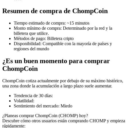
Resumen de compra de ChompCoin
Tiempo estimado de compra
:
~15 minutos
Futuros COIN-M
Monto mínimo de compra
:
Determinado por la red y la
billetera que utilice.
Futuros de criptomonedas
Métodos de pago
:
Billetera cripto
Disponibilidad
:
Compatible con la mayoría de países y
regiones del mundo
TradFi
¿Es un buen momento para comprar
Derivados de acciones, divisas, metales preciosos y materias
ChompCoin
primas
ChompCoin cotiza actualmente por debajo de su máximo histórico,
una zona donde la acumulación a largo plazo suele aumentar.
Tendencia de 30 días
:
Volatilidad
:
Sentimiento del mercado
:
Miedo
¿Planeas comprar ChompCoin (CHOMP) hoy?
Descubre cómo otros usuarios están comprando CHOMP y empieza
rápidamente: