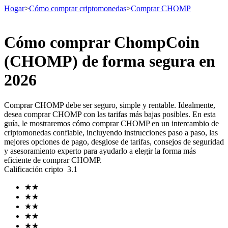
Hogar
>
Cómo comprar criptomonedas
>
Comprar CHOMP
Cómo comprar ChompCoin
Futuros
(CHOMP) de forma segura en
2026
Comprar CHOMP debe ser seguro, simple y rentable. Idealmente,
desea comprar CHOMP con las tarifas más bajas posibles. En esta
guía, le mostraremos cómo comprar CHOMP en un intercambio de
criptomonedas confiable, incluyendo instrucciones paso a paso, las
mejores opciones de pago, desglose de tarifas, consejos de seguridad
y asesoramiento experto para ayudarlo a elegir la forma más
Futuros del USDT
eficiente de comprar CHOMP.
Calificación cripto
3.1
Futuros que utilizan USDT como garantía
★
★
★
★
★
★
★
★
★
★