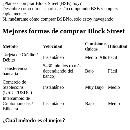
Futuros del USDC
¿Planeas comprar Block Street (BSB) hoy?
Descubre cómo otros usuarios están comprando BSB y empieza
Futuros que utilizan USDC como garantía
rápidamente:
Sí, muéstrame cómo comprar BSB
No, solo estoy navegando
Mejores formas de comprar Block Street
Comisiones
Método
Velocidad
Dificultad
típicas
Tarjeta de Crédito /
Instantáneo
Medio–Alto
Fácil
Débito
5–30 minutos (o más
Transferencia
Copiar Trading
dependiendo del
Bajo
Fácil
bancaria
banco)
Únete a los mejores traders
Comercio de
Stablecoins
Instantáneo
Muy Bajo
Medio
(USDT/USDC)
Intercambio de
Criptomonedas /
Instantáneo
Bajo
Medio
Billetera
¿Cuál método es el mejor?