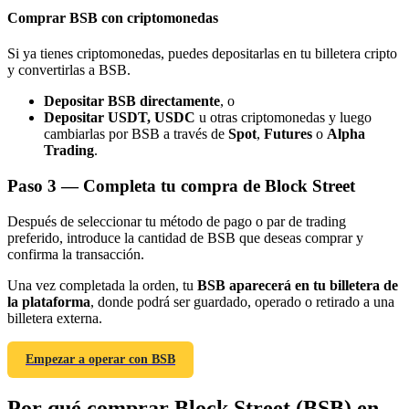
Comprar BSB con criptomonedas
Si ya tienes criptomonedas, puedes depositarlas en tu billetera cripto
y convertirlas a BSB.
Depositar BSB directamente
, o
Depositar USDT, USDC
u otras criptomonedas y luego
Referencia
cambiarlas por BSB a través de
Spot
,
Futures
o
Alpha
Trading
.
Invita a un amigo para recibir recompensas en efectivo
BTC Welcome Rewards
Paso
3 —
Completa tu compra de Block Street
Después de seleccionar tu método de pago o par de trading
preferido, introduce la cantidad de BSB que deseas comprar y
confirma la transacción.
Una vez completada la orden, tu
BSB aparecerá en tu billetera de
la plataforma
, donde podrá ser guardado, operado o retirado a una
billetera externa.
Empezar a operar con BSB
BTC Welcome Rewards
Por qué comprar Block Street (BSB) en