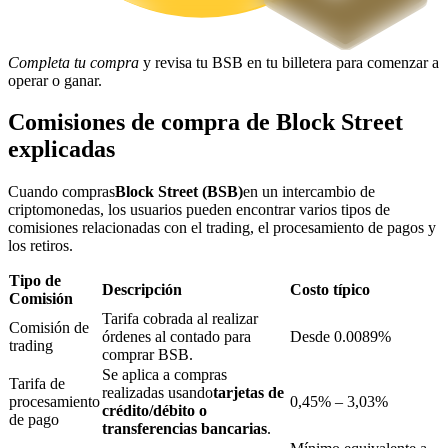
Completa tu compra
y revisa tu BSB en tu billetera para comenzar a
operar o ganar.
Bloqueos BTR
Inversiones exclusivas para titulares de BTR
Comisiones de compra de Block Street
explicadas
Cuando compras
Block Street (BSB)
en un intercambio de
criptomonedas, los usuarios pueden encontrar varios tipos de
comisiones relacionadas con el trading, el procesamiento de pagos y
los retiros.
Tipo de
Descripción
Costo típico
Comisión
Tarifa cobrada al realizar
Préstamos
Comisión de
órdenes al contado para
Desde 0.0089%
trading
Servicio de préstamos respaldado por criptomonedas
comprar BSB.
Se aplica a compras
Tarifa de
realizadas usando
tarjetas de
procesamiento
0,45% – 3,03%
crédito/débito o
de pago
transferencias bancarias
.