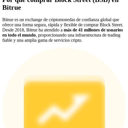
Bitrue
Deposit & Trade BTC to Share 25000 USDT prize pool!
Bitrue es un exchange de criptomonedas de confianza global que
ofrece una forma segura, rápida y flexible de comprar Block Street.
Desde 2018, Bitrue ha atendido a
más de 41 millones de usuarios
Deposit CASHCAT & Win
en todo el mundo
, proporcionando una infraestructura de trading
fiable y una amplia gama de servicios cripto.
Share 500000 CASHCAT prize pool
Exclusive for BitMart Users
Register & Trade to Win 500,000 USDT
Precious Metals Trading Carnival
Trade Gold & Silver · 33,333 USDT Bonus