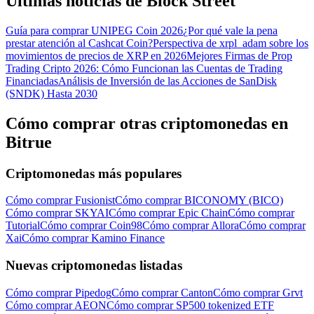
Últimas noticias de Block Street
Guía para comprar UNIPEG Coin 2026
¿Por qué vale la pena
prestar atención al Cashcat Coin?
Perspectiva de xrpl_adam sobre los
movimientos de precios de XRP en 2026
Mejores Firmas de Prop
Trading Cripto 2026: Cómo Funcionan las Cuentas de Trading
Financiadas
Análisis de Inversión de las Acciones de SanDisk
(SNDK) Hasta 2030
Cómo comprar otras criptomonedas en
Bitrue
Criptomonedas más populares
Cómo comprar Fusionist
Cómo comprar BICONOMY (BICO)
Cómo comprar SKYAI
Cómo comprar Epic Chain
Cómo comprar
Tutorial
Cómo comprar Coin98
Cómo comprar Allora
Cómo comprar
Xai
Cómo comprar Kamino Finance
Nuevas criptomonedas listadas
Cómo comprar Pipedog
Cómo comprar Canton
Cómo comprar Grvt
Cómo comprar AEON
Cómo comprar SP500 tokenized ETF