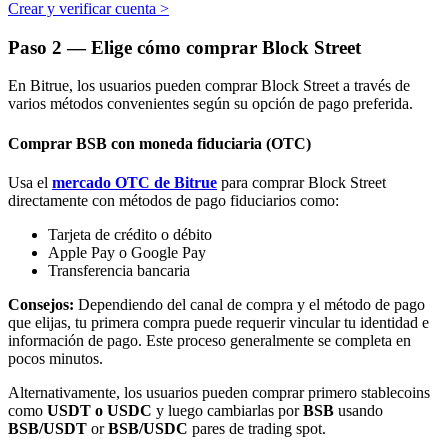
Crear y verificar cuenta
>
Paso
2 —
Elige cómo comprar Block Street
En Bitrue, los usuarios pueden comprar Block Street a través de
varios métodos convenientes según su opción de pago preferida.
Bitrue Partners
Comprar BSB con moneda fiduciaria (OTC)
Usa el
mercado OTC de Bitrue
para comprar Block Street
directamente con métodos de pago fiduciarios como:
Tarjeta de crédito o débito
Apple Pay o Google Pay
Transferencia bancaria
Consejos:
Dependiendo del canal de compra y el método de pago
que elijas, tu primera compra puede requerir vincular tu identidad e
información de pago. Este proceso generalmente se completa en
Afiliados de Bitrue
pocos minutos.
¡Hasta un 65% de comisiones!
Alternativamente, los usuarios pueden comprar primero stablecoins
como
USDT o USDC
y luego cambiarlas por
BSB
usando
BSB/USDT
or
BSB/USDC
pares de trading spot.