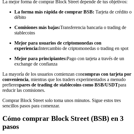
La mejor forma de comprar Block Street depende de tus objetivos:
Conviértete en un Trader de Copia
La forma más rápida de comprar BSB:
Tarjeta de crédito o
débito
Disfruta del reparto de beneficios y comisiones de copy trading
Comisiones más bajas:
Transferencia bancaria o trading de
stablecoins
Mejor para usuarios de criptomonedas con
experiencia:
Intercambio de criptomonedas o trading en spot
Mejor para principiantes:
Pago con tarjeta a través de un
exchange de confianza
La mayoría de los usuarios comienzan con
compras con tarjeta por
conveniencia
, mientras que los traders experimentados a menudo
Información
prefieren
pares de trading de stablecoins como BSB/USDT
para
reducir las comisiones.
Análisis de big data que incluye información comercial, etc.
Comprar Block Street solo toma unos minutos. Sigue estos tres
sencillos pasos para comenzar.
Cómo comprar Block Street (BSB) en 3
pasos