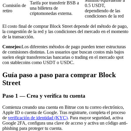
Mínimo equivalente a
Tarifa por transferir BSB a
Comisión de
0.5 USDT,
una billetera de
retiro
dependiendo de las
criptomonedas externa.
condiciones de la red
El costo final de comprar Block Street depende del método de pago,
la congestión de la red y las condiciones del mercado en el momento
Inversión automática
de la transacción.
Obtenga ganancias a largo plazo e intereses flexibles
Consejos:
Los diferentes métodos de pago pueden tener estructuras
de comisiones distintas. Los usuarios que buscan costos más bajos
suelen elegir transferencias bancarias o trading en el mercado spot
con stablecoins como USDT o USDC.
Guía paso a paso para comprar Block
Street
Paso
1 —
Crea y verifica tu cuenta
Aprender Staking
Comienza creando una cuenta en Bitrue con tu correo electrónico,
Obtenga más información sobre cómo obtener ingresos pasivos
Apple ID o cuenta de Google. Tras registrarte, completa el proceso
de
verificación de identidad (KYC)
. Para mayor seguridad, activa
Bitrue
AI
Google 2FA, configura una clave de acceso y activa un código anti-
phishing para proteger tu cuenta.