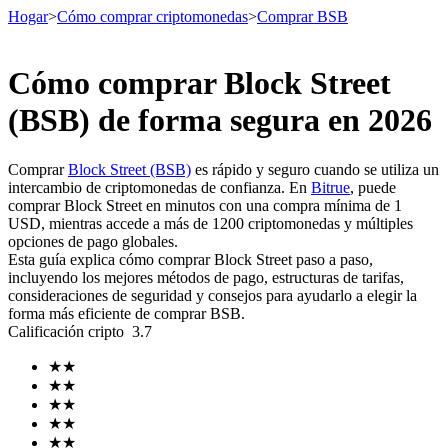
Hogar
>
Cómo comprar criptomonedas
>
Comprar BSB
Cómo comprar Block Street
Futuros
(BSB) de forma segura en 2026
Comprar
Block Street (BSB)
es rápido y seguro cuando se utiliza un
intercambio de criptomonedas de confianza. En
Bitrue
, puede
comprar Block Street en minutos con una compra mínima de 1
USD, mientras accede a más de 1200 criptomonedas y múltiples
opciones de pago globales.
Esta guía explica cómo comprar Block Street paso a paso,
incluyendo los mejores métodos de pago, estructuras de tarifas,
consideraciones de seguridad y consejos para ayudarlo a elegir la
Futuros del USDT
forma más eficiente de comprar BSB.
Calificación cripto
3.7
Futuros que utilizan USDT como garantía
★
★
★
★
★
★
★
★
★
★