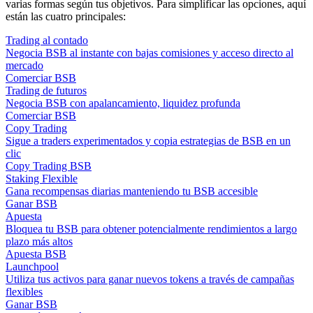
varias formas según tus objetivos. Para simplificar las opciones, aquí
están las cuatro principales:
Trading al contado
Negocia BSB al instante con bajas comisiones y acceso directo al
mercado
Comerciar BSB
Trading de futuros
Negocia BSB con apalancamiento, liquidez profunda
Comerciar BSB
Copy Trading
Sigue a traders experimentados y copia estrategias de BSB en un
clic
Copy Trading BSB
Staking Flexible
Gana recompensas diarias manteniendo tu BSB accesible
Ganar BSB
Apuesta
Bloquea tu BSB para obtener potencialmente rendimientos a largo
plazo más altos
Apuesta BSB
Launchpool
Utiliza tus activos para ganar nuevos tokens a través de campañas
flexibles
Ganar BSB