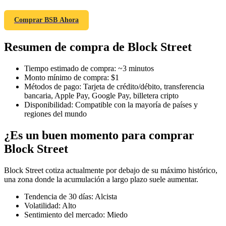
Comprar BSB Ahora
Resumen de compra de Block Street
Futuros COIN-M
Futuros de criptomonedas
Tiempo estimado de compra
:
~3 minutos
Monto mínimo de compra
:
$1
Métodos de pago
:
Tarjeta de crédito/débito, transferencia
bancaria, Apple Pay, Google Pay, billetera cripto
TradFi
Disponibilidad
:
Compatible con la mayoría de países y
regiones del mundo
Derivados de acciones, divisas, metales preciosos y materias
primas
¿Es un buen momento para comprar
Block Street
Block Street cotiza actualmente por debajo de su máximo histórico,
una zona donde la acumulación a largo plazo suele aumentar.
Tendencia de 30 días
:
Alcista
Volatilidad
:
Alto
Sentimiento del mercado
:
Miedo