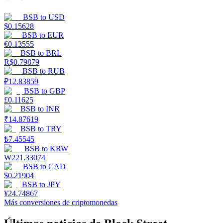
BSB
to
USD
$
0.15628
BSB
to
EUR
€
0.13555
BSB
to
BRL
R$
0.79879
BSB
to
RUB
₽
12.83859
BSB
to
GBP
£
0.11625
BSB
to
INR
₹
14.87619
BSB
to
TRY
₺
7.45545
BSB
to
KRW
₩
221.33074
BSB
to
CAD
$
0.21904
BSB
to
JPY
¥
24.74867
Más conversiones de criptomonedas