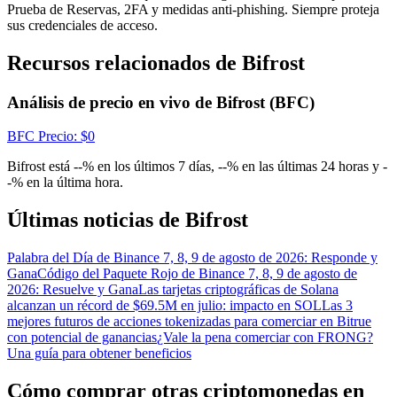
Centro de recompensas
Prueba de Reservas, 2FA y medidas anti-phishing. Siempre proteja
sus credenciales de acceso.
Acceso
Inscribirse
Recursos relacionados de Bifrost
Análisis de precio en vivo de Bifrost (BFC)
BFC
Precio
: $
0
Bifrost está --% en los últimos 7 días, --% en las últimas 24 horas y -
-% en la última hora.
Últimas noticias de Bifrost
Palabra del Día de Binance 7, 8, 9 de agosto de 2026: Responde y
Gana
Código del Paquete Rojo de Binance 7, 8, 9 de agosto de
2026: Resuelve y Gana
Las tarjetas criptográficas de Solana
alcanzan un récord de $69.5M en julio: impacto en SOL
Las 3
mejores futuros de acciones tokenizadas para comerciar en Bitrue
con potencial de ganancias
¿Vale la pena comerciar con FRONG?
Una guía para obtener beneficios
Cómo comprar otras criptomonedas en