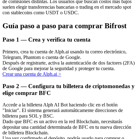
de comisiones distintas. Los usuarios que buscan costos más bajos
suelen elegir transferencias bancarias o trading en el mercado spot
con stablecoins como USDT o USDC.
Guía paso a paso para comprar Bifrost
Inversión automática
Paso
1 —
Crea y verifica tu cuenta
Obtenga ganancias a largo plazo e intereses flexibles
Primero, crea tu cuenta de Alph.ai usando tu correo electrónico,
Telegram, Phantom o cuenta de Google.
Después de registrarte, activa la autenticación de dos factores (2FA)
de Google para mejorar la seguridad y proteger tu cuenta.
Crear una cuenta de Alph.ai
>
Paso
2 —
Configura tu billetera de criptomonedas y
elige comprar BFC
Accede a la billetera Alph AI Bot haciendo clic en el botón
Aprender Staking
"Iniciar". El sistema generará automáticamente direcciones de
billetera para SOL y BSC.
Obtenga más información sobre cómo obtener ingresos pasivos
Dado que BFC es un activo en la red Blockchain, necesitarás
depositar una cantidad determinada de BFC en tu nueva dirección
Bitrue
AI
de billetera Blockchain.
Una vez confirmado el depósito, podrás usarlo para comprar o