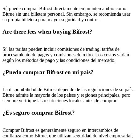
New Listing Futures Fest
Sí, puede comprar Bifrost directamente en un intercambio como
Bitrue sin una billetera personal. Sin embargo, se recomienda usar
Trade New Futures, Win 200,000 USDT
su propia billetera para mayor seguridad y control.
Are there fees when buying Bifrost?
Crypto World Cup 2026: Grand Finale
Sí, las tarifas pueden incluir comisiones de trading, tarifas de
procesamiento de pagos y comisiones de retiro. Los costos varían
77,777+3k Rewards
según los métodos de pago y las condiciones del mercado.
¿Puedo comprar Bifrost en mi país?
La disponibilidad de Bifrost depende de las regulaciones de su país.
Bitrue admite la mayoría de los países y regiones principales, pero
siempre verifique las restricciones locales antes de comprar.
¿Es seguro comprar Bifrost?
Más eventos
Gana premios y recompensas exclusivas
Comprar Bifrost es generalmente seguro en intercambios de
confianza como Bitrue, que utilizan seguridad de nivel empresarial,