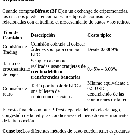
Cuando compras
Bifrost (BFC)
en un exchange de criptomonedas,
los usuarios pueden encontrar varios tipos de comisiones
relacionadas con el trading, el procesamiento de pagos y los retiros.
Bloqueos BTR
Tipo de
Inversiones exclusivas para titulares de BTR
Descripción
Costo típico
Comisión
Comisión cobrada al colocar
Comisión de
órdenes spot para comprar
Desde 0.0089%
Trading
BFC.
Se aplica a compras
Tarifa de
realizadas usando
tarjetas de
procesamiento
0,45% – 3,03%
crédito/débito o
de pago
transferencias bancarias
.
Mínimo equivalente a
Tarifa por transferir BFC a
Comisión de
0.5 USDT,
una billetera de
retiro
dependiendo de las
Préstamos
criptomonedas externa.
condiciones de la red
Servicio de préstamos respaldado por criptomonedas
El costo final de comprar Bifrost depende del método de pago, la
congestión de la red y las condiciones del mercado en el momento
de la transacción.
Consejos:
Los diferentes métodos de pago pueden tener estructuras