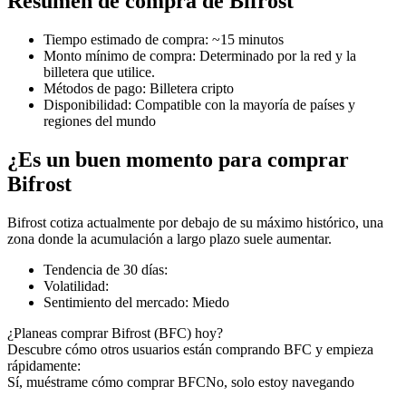
Resumen de compra de Bifrost
Tiempo estimado de compra
:
~15 minutos
Monto mínimo de compra
:
Determinado por la red y la
billetera que utilice.
Futuros COIN-M
Métodos de pago
:
Billetera cripto
Disponibilidad
:
Compatible con la mayoría de países y
Futuros de criptomonedas
regiones del mundo
¿Es un buen momento para comprar
TradFi
Bifrost
Derivados de acciones, divisas, metales preciosos y materias
Bifrost cotiza actualmente por debajo de su máximo histórico, una
primas
zona donde la acumulación a largo plazo suele aumentar.
Tendencia de 30 días
:
Volatilidad
:
Sentimiento del mercado
:
Miedo
¿Planeas comprar Bifrost (BFC) hoy?
Descubre cómo otros usuarios están comprando BFC y empieza
rápidamente:
Sí, muéstrame cómo comprar BFC
No, solo estoy navegando