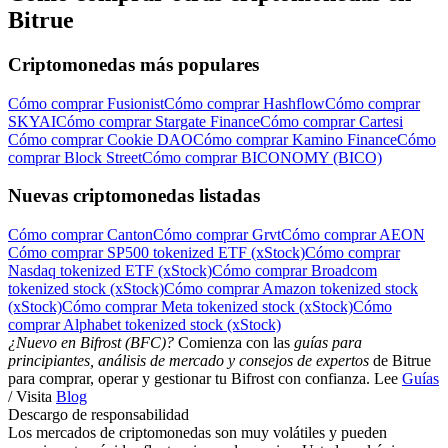
Bitrue
Criptomonedas más populares
Cómo comprar Fusionist
Cómo comprar Hashflow
Cómo comprar
SKYAI
Cómo comprar Stargate Finance
Cómo comprar Cartesi
Cómo comprar Cookie DAO
Cómo comprar Kamino Finance
Cómo
comprar Block Street
Cómo comprar BICONOMY (BICO)
Nuevas criptomonedas listadas
Cómo comprar Canton
Cómo comprar Grvt
Cómo comprar AEON
Cómo comprar SP500 tokenized ETF (xStock)
Cómo comprar
Nasdaq tokenized ETF (xStock)
Cómo comprar Broadcom
tokenized stock (xStock)
Cómo comprar Amazon tokenized stock
(xStock)
Cómo comprar Meta tokenized stock (xStock)
Cómo
comprar Alphabet tokenized stock (xStock)
¿Nuevo en Bifrost (BFC)?
Comienza con las
guías para
principiantes, análisis de mercado y consejos de expertos
de Bitrue
para comprar, operar y gestionar tu Bifrost con confianza. Lee
Guías
/ Visita
Blog
Descargo de responsabilidad
Los mercados de criptomonedas son muy volátiles y pueden