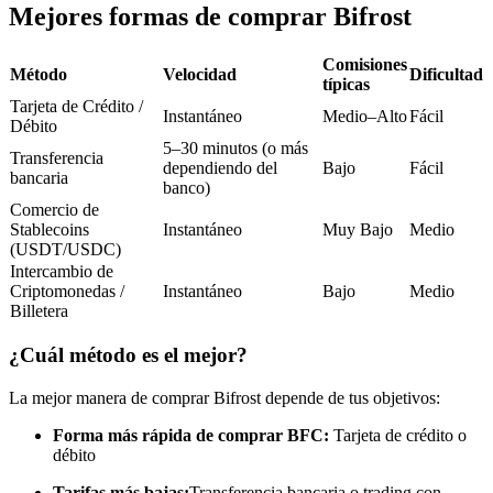
Futuros del USDC
Mejores formas de comprar Bifrost
Futuros que utilizan USDC como garantía
Comisiones
Método
Velocidad
Dificultad
típicas
Tarjeta de Crédito /
Instantáneo
Medio–Alto
Fácil
Débito
5–30 minutos (o más
Transferencia
dependiendo del
Bajo
Fácil
bancaria
banco)
Comercio de
Stablecoins
Instantáneo
Muy Bajo
Medio
(USDT/USDC)
Copiar Trading
Intercambio de
Criptomonedas /
Instantáneo
Bajo
Medio
Únete a los mejores traders
Billetera
¿Cuál método es el mejor?
La mejor manera de comprar Bifrost depende de tus objetivos:
Forma más rápida de comprar BFC:
Tarjeta de crédito o
débito
Tarifas más bajas:
Transferencia bancaria o trading con