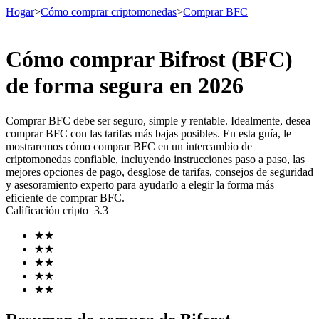
Hogar
>
Cómo comprar criptomonedas
>
Comprar BFC
Cómo comprar Bifrost (BFC)
Futuros
de forma segura en 2026
Comprar BFC debe ser seguro, simple y rentable. Idealmente, desea
comprar BFC con las tarifas más bajas posibles. En esta guía, le
mostraremos cómo comprar BFC en un intercambio de
criptomonedas confiable, incluyendo instrucciones paso a paso, las
mejores opciones de pago, desglose de tarifas, consejos de seguridad
y asesoramiento experto para ayudarlo a elegir la forma más
eficiente de comprar BFC.
Calificación cripto
3.3
Futuros del USDT
★
★
Futuros que utilizan USDT como garantía
★
★
★
★
★
★
★
★