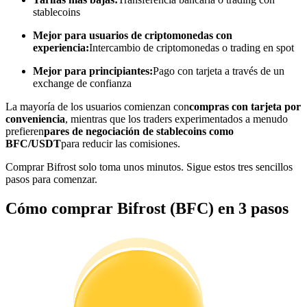
stablecoins
Conviértete en un Trader de Copia
Mejor para usuarios de criptomonedas con
Disfruta del reparto de beneficios y comisiones de copy trading
experiencia:
Intercambio de criptomonedas o trading en spot
Mejor para principiantes:
Pago con tarjeta a través de un
exchange de confianza
La mayoría de los usuarios comienzan con
compras con tarjeta por
conveniencia
, mientras que los traders experimentados a menudo
prefieren
pares de negociación de stablecoins como
BFC/USDT
para reducir las comisiones.
Comprar Bifrost solo toma unos minutos. Sigue estos tres sencillos
pasos para comenzar.
Información
Cómo comprar Bifrost (BFC) en 3 pasos
Análisis de big data que incluye información comercial, etc.