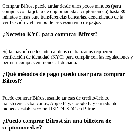
Comprar Bifrost puede tardar desde unos pocos minutos (para
Share 500000 CASHCAT prize pool
compras con tarjeta o de criptomoneda a criptomoneda) hasta 30
minutos o más para transferencias bancarias, dependiendo de la
verificación y el tiempo de procesamiento de pagos.
¿Necesito KYC para comprar Bifrost?
Exclusive for BitMart Users
Register & Trade to Win 500,000 USDT
Sí, la mayoría de los intercambios centralizados requieren
verificación de identidad (KYC) para cumplir con las regulaciones y
permitir compras en moneda fiduciaria.
Precious Metals Trading Carnival
¿Qué métodos de pago puedo usar para comprar
Bifrost?
Trade Gold & Silver · 33,333 USDT Bonus
Puede comprar Bifrost usando tarjetas de crédito/débito,
transferencias bancarias, Apple Pay, Google Pay o mediante
USDT New User Exclusive 10% APR
monedas estables como USDT/USDC en Bitrue.
USDT Flexible Staking | Daily Rewards
¿Puedo comprar Bifrost sin una billetera de
criptomonedas?