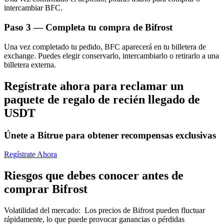
intercambiar BFC.
Paso
3 —
Completa tu compra de Bifrost
Una vez completado tu pedido, BFC aparecerá en tu billetera de
exchange. Puedes elegir conservarlo, intercambiarlo o retirarlo a una
billetera externa.
Bitrue Partners
Regístrate ahora para reclamar un
paquete de regalo de recién llegado de
USDT
Únete a Bitrue para obtener recompensas exclusivas
Regístrate Ahora
Afiliados de Bitrue
Riesgos que debes conocer antes de
comprar Bifrost
¡Hasta un 65% de comisiones!
Volatilidad del mercado
:
Los precios de Bifrost pueden fluctuar
rápidamente, lo que puede provocar ganancias o pérdidas