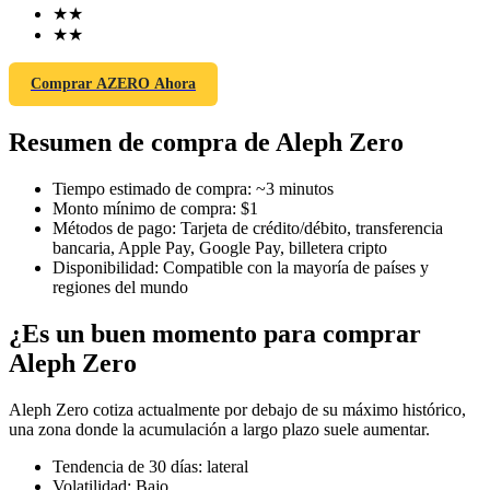
★
★
★
★
Comprar AZERO Ahora
Futuros COIN-M
Resumen de compra de Aleph Zero
Futuros de criptomonedas
Tiempo estimado de compra
:
~3 minutos
Monto mínimo de compra
:
$1
TradFi
Métodos de pago
:
Tarjeta de crédito/débito, transferencia
bancaria, Apple Pay, Google Pay, billetera cripto
Derivados de acciones, divisas, metales preciosos y materias
Disponibilidad
:
Compatible con la mayoría de países y
primas
regiones del mundo
¿Es un buen momento para comprar
Aleph Zero
Aleph Zero cotiza actualmente por debajo de su máximo histórico,
una zona donde la acumulación a largo plazo suele aumentar.
Tendencia de 30 días
:
lateral
Volatilidad
:
Bajo