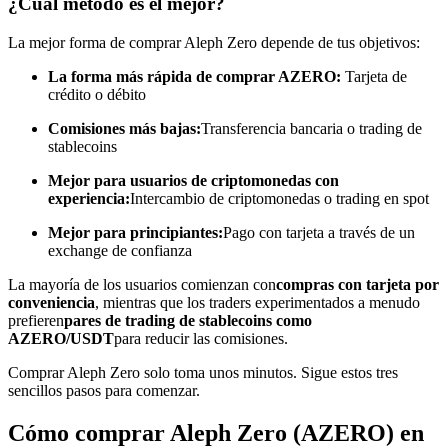
¿Cuál método es el mejor?
Conviértete en un Trader de Copia
La mejor forma de comprar Aleph Zero depende de tus objetivos:
Disfruta del reparto de beneficios y comisiones de copy trading
La forma más rápida de comprar AZERO:
Tarjeta de
crédito o débito
Comisiones más bajas:
Transferencia bancaria o trading de
stablecoins
Mejor para usuarios de criptomonedas con
experiencia:
Intercambio de criptomonedas o trading en spot
Mejor para principiantes:
Pago con tarjeta a través de un
exchange de confianza
Información
La mayoría de los usuarios comienzan con
compras con tarjeta por
conveniencia
, mientras que los traders experimentados a menudo
Análisis de big data que incluye información comercial, etc.
prefieren
pares de trading de stablecoins como
AZERO/USDT
para reducir las comisiones.
Comprar Aleph Zero solo toma unos minutos. Sigue estos tres
sencillos pasos para comenzar.
Cómo comprar Aleph Zero (AZERO) en