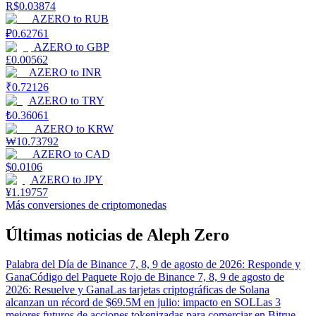
R$
0.03874
AZERO
to
RUB
₽
0.62761
AZERO
to
GBP
£
0.00562
AZERO
to
INR
₹
0.72126
AZERO
to
TRY
₺
0.36061
AZERO
to
KRW
₩
10.73792
AZERO
to
CAD
$
0.0106
AZERO
to
JPY
¥
1.19757
Más conversiones de criptomonedas
Últimas noticias de Aleph Zero
Palabra del Día de Binance 7, 8, 9 de agosto de 2026: Responde y
Gana
Código del Paquete Rojo de Binance 7, 8, 9 de agosto de
2026: Resuelve y Gana
Las tarjetas criptográficas de Solana
alcanzan un récord de $69.5M en julio: impacto en SOL
Las 3
mejores futuros de acciones tokenizadas para comerciar en Bitrue