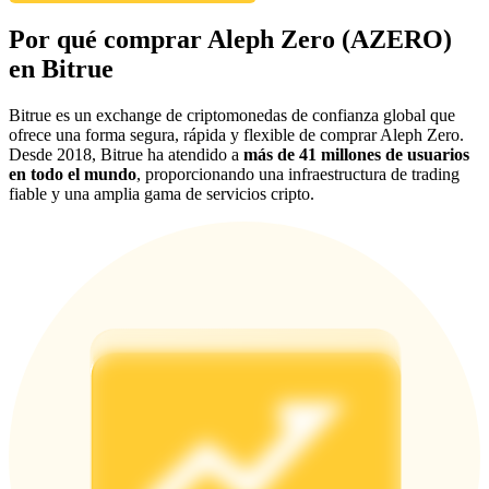
Share 500000 CASHCAT prize pool
Por qué comprar Aleph Zero (AZERO)
en Bitrue
Bitrue es un exchange de criptomonedas de confianza global que
Exclusive for BitMart Users
ofrece una forma segura, rápida y flexible de comprar Aleph Zero.
Desde 2018, Bitrue ha atendido a
más de 41 millones de usuarios
Register & Trade to Win 500,000 USDT
en todo el mundo
, proporcionando una infraestructura de trading
fiable y una amplia gama de servicios cripto.
Precious Metals Trading Carnival
Trade Gold & Silver · 33,333 USDT Bonus
USDT New User Exclusive 10% APR
USDT Flexible Staking | Daily Rewards