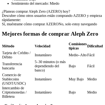
Futuros del USDC
Sentimiento del mercado
:
Miedo
Futuros que utilizan USDC como garantía
¿Planeas comprar Aleph Zero (AZERO) hoy?
Descubre cómo otros usuarios están comprando AZERO y empieza
rápidamente:
Sí, muéstrame cómo comprar AZERO
No, solo estoy navegando
Mejores formas de comprar Aleph Zero
Comisiones
Método
Velocidad
Dificultad
típicas
Tarjeta de Crédito /
Instantáneo
Medio–Alto
Fácil
Copiar Trading
Débito
5–30 minutos (o más
Transferencia
Únete a los mejores traders
dependiendo del
Bajo
Fácil
bancaria
banco)
Comercio de
Stablecoins
Instantáneo
Muy Bajo
Medio
(USDT/USDC)
Intercambio de
Criptomonedas /
Instantáneo
Bajo
Medio
Billetera