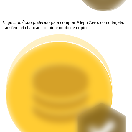
Staking
Elige tu método preferido
para comprar Aleph Zero, como tarjeta,
Alta rentabilidad y acceso instantáneo
transferencia bancaria o intercambio de cripto.
Launchpool
Participación flexible para ganar tokens populares