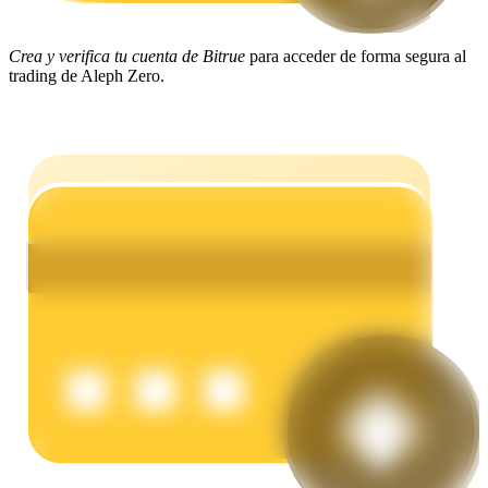
Crea y verifica tu cuenta de Bitrue
para acceder de forma segura al
Earn
trading de Aleph Zero.
Power Piggy
Gana recompensas competitivas diariamente