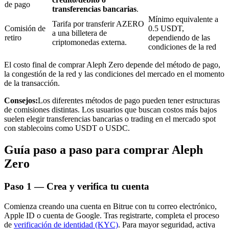
de pago
transferencias bancarias
.
Mínimo equivalente a
Tarifa por transferir AZERO
Comisión de
0.5 USDT,
a una billetera de
retiro
dependiendo de las
criptomonedas externa.
condiciones de la red
Inversión automática
El costo final de comprar Aleph Zero depende del método de pago,
Obtenga ganancias a largo plazo e intereses flexibles
la congestión de la red y las condiciones del mercado en el momento
de la transacción.
Consejos:
Los diferentes métodos de pago pueden tener estructuras
de comisiones distintas. Los usuarios que buscan costos más bajos
suelen elegir transferencias bancarias o trading en el mercado spot
con stablecoins como USDT o USDC.
Guía paso a paso para comprar Aleph
Zero
Aprender Staking
Paso
1 —
Crea y verifica tu cuenta
Obtenga más información sobre cómo obtener ingresos pasivos
Comienza creando una cuenta en Bitrue con tu correo electrónico,
Bitrue
AI
Apple ID o cuenta de Google. Tras registrarte, completa el proceso
de
verificación de identidad (KYC)
. Para mayor seguridad, activa