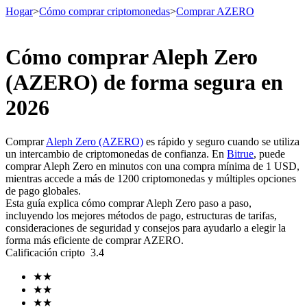
Hogar
>
Cómo comprar criptomonedas
>
Comprar AZERO
Cómo comprar Aleph Zero
Futuros
(AZERO) de forma segura en
2026
Comprar
Aleph Zero (AZERO)
es rápido y seguro cuando se utiliza
un intercambio de criptomonedas de confianza. En
Bitrue
, puede
comprar Aleph Zero en minutos con una compra mínima de 1 USD,
mientras accede a más de 1200 criptomonedas y múltiples opciones
de pago globales.
Esta guía explica cómo comprar Aleph Zero paso a paso,
Futuros del USDT
incluyendo los mejores métodos de pago, estructuras de tarifas,
consideraciones de seguridad y consejos para ayudarlo a elegir la
Futuros que utilizan USDT como garantía
forma más eficiente de comprar AZERO.
Calificación cripto
3.4
★
★
★
★
★
★