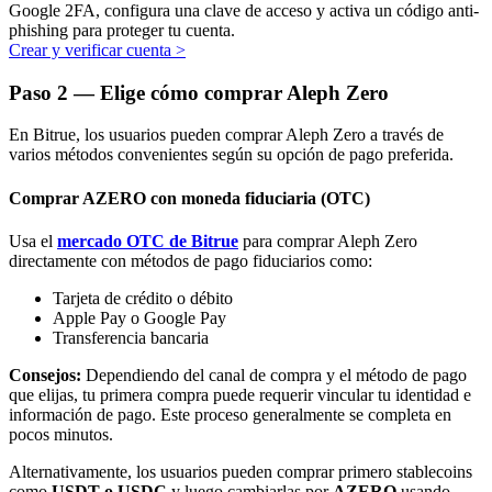
Google 2FA, configura una clave de acceso y activa un código anti-
phishing para proteger tu cuenta.
Crear y verificar cuenta
>
Paso
2 —
Elige cómo comprar Aleph Zero
En Bitrue, los usuarios pueden comprar Aleph Zero a través de
Bitrue Partners
varios métodos convenientes según su opción de pago preferida.
Comprar AZERO con moneda fiduciaria (OTC)
Usa el
mercado OTC de Bitrue
para comprar Aleph Zero
directamente con métodos de pago fiduciarios como:
Tarjeta de crédito o débito
Apple Pay o Google Pay
Transferencia bancaria
Consejos:
Dependiendo del canal de compra y el método de pago
Afiliados de Bitrue
que elijas, tu primera compra puede requerir vincular tu identidad e
¡Hasta un 65% de comisiones!
información de pago. Este proceso generalmente se completa en
pocos minutos.
Alternativamente, los usuarios pueden comprar primero stablecoins
como
USDT o USDC
y luego cambiarlas por
AZERO
usando