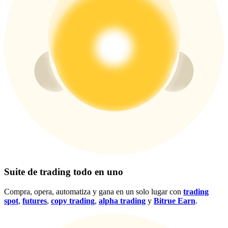
Centro de recompensas
Acceso
Inscribirse
Suite de trading todo en uno
Compra, opera, automatiza y gana en un solo lugar con
trading
spot
,
futures
,
copy trading
,
alpha trading
y
Bitrue Earn
.