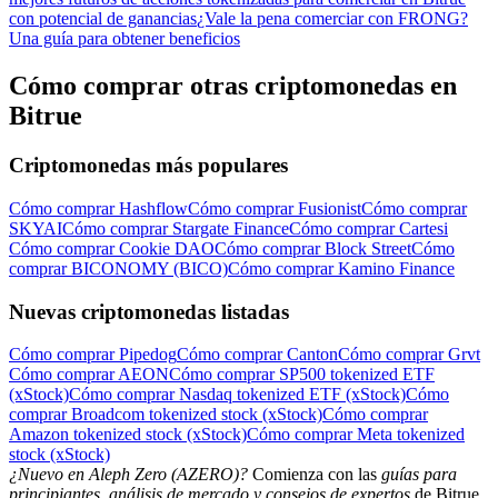
con potencial de ganancias
¿Vale la pena comerciar con FRONG?
Una guía para obtener beneficios
Cómo comprar otras criptomonedas en
Bitrue
Criptomonedas más populares
Cómo comprar Hashflow
Cómo comprar Fusionist
Cómo comprar
SKYAI
Cómo comprar Stargate Finance
Cómo comprar Cartesi
Cómo comprar Cookie DAO
Cómo comprar Block Street
Cómo
comprar BICONOMY (BICO)
Cómo comprar Kamino Finance
Nuevas criptomonedas listadas
Cómo comprar Pipedog
Cómo comprar Canton
Cómo comprar Grvt
Cómo comprar AEON
Cómo comprar SP500 tokenized ETF
(xStock)
Cómo comprar Nasdaq tokenized ETF (xStock)
Cómo
comprar Broadcom tokenized stock (xStock)
Cómo comprar
Amazon tokenized stock (xStock)
Cómo comprar Meta tokenized
stock (xStock)
¿Nuevo en Aleph Zero (AZERO)?
Comienza con las
guías para
principiantes, análisis de mercado y consejos de expertos
de Bitrue