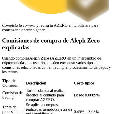
Bloqueos BTR
Completa tu compra
y revisa tu AZERO en tu billetera para
Inversiones exclusivas para titulares de BTR
comenzar a operar o ganar.
Comisiones de compra de Aleph Zero
explicadas
Cuando compras
Aleph Zero (AZERO)
en un intercambio de
criptomonedas, los usuarios pueden encontrar varios tipos de
comisiones relacionadas con el trading, el procesamiento de pagos y
los retiros.
Tipo de
Préstamos
Descripción
Costo típico
Comisión
Servicio de préstamos respaldado por criptomonedas
Tarifa cobrada al realizar
Comisión de
órdenes al contado para
Desde 0.0089%
trading
comprar AZERO.
Se aplica a compras
Tarifa de
realizadas usando
tarjetas de
procesamiento
0,45% – 3,03%
crédito/débito o