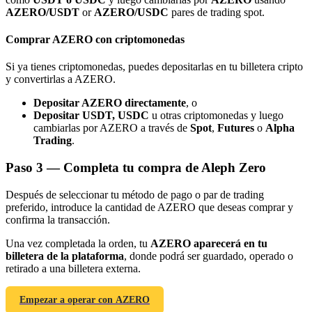
AZERO/USDT
or
AZERO/USDC
pares de trading spot.
Comprar AZERO con criptomonedas
Si ya tienes criptomonedas, puedes depositarlas en tu billetera cripto
y convertirlas a AZERO.
Referencia
Depositar AZERO directamente
, o
Invita a un amigo para recibir recompensas en efectivo
Depositar USDT, USDC
u otras criptomonedas y luego
cambiarlas por AZERO a través de
Spot
,
Futures
o
Alpha
Deposit CASHCAT & Win
Trading
.
Paso
3 —
Completa tu compra de Aleph Zero
Después de seleccionar tu método de pago o par de trading
preferido, introduce la cantidad de AZERO que deseas comprar y
confirma la transacción.
Una vez completada la orden, tu
AZERO aparecerá en tu
billetera de la plataforma
, donde podrá ser guardado, operado o
retirado a una billetera externa.
Empezar a operar con AZERO
Deposit CASHCAT & Win