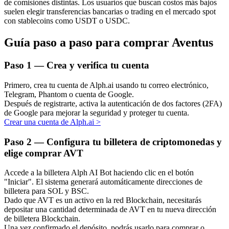
de comisiones distintas. Los usuarios que buscan costos más bajos
suelen elegir transferencias bancarias o trading en el mercado spot
con stablecoins como USDT o USDC.
Guía paso a paso para comprar Aventus
Inversión automática
Paso
1 —
Crea y verifica tu cuenta
Obtenga ganancias a largo plazo e intereses flexibles
Primero, crea tu cuenta de Alph.ai usando tu correo electrónico,
Telegram, Phantom o cuenta de Google.
Después de registrarte, activa la autenticación de dos factores (2FA)
de Google para mejorar la seguridad y proteger tu cuenta.
Crear una cuenta de Alph.ai
>
Paso
2 —
Configura tu billetera de criptomonedas y
elige comprar AVT
Accede a la billetera Alph AI Bot haciendo clic en el botón
Aprender Staking
"Iniciar". El sistema generará automáticamente direcciones de
billetera para SOL y BSC.
Obtenga más información sobre cómo obtener ingresos pasivos
Dado que AVT es un activo en la red Blockchain, necesitarás
depositar una cantidad determinada de AVT en tu nueva dirección
Bitrue
AI
de billetera Blockchain.
Una vez confirmado el depósito, podrás usarlo para comprar o