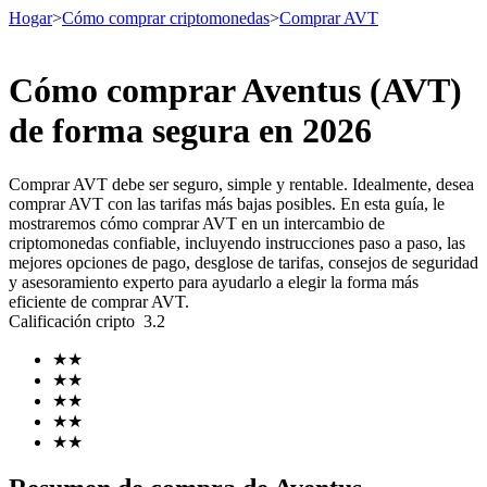
Hogar
>
Cómo comprar criptomonedas
>
Comprar AVT
Cómo comprar Aventus (AVT)
Futuros
de forma segura en 2026
Comprar AVT debe ser seguro, simple y rentable. Idealmente, desea
comprar AVT con las tarifas más bajas posibles. En esta guía, le
mostraremos cómo comprar AVT en un intercambio de
criptomonedas confiable, incluyendo instrucciones paso a paso, las
mejores opciones de pago, desglose de tarifas, consejos de seguridad
y asesoramiento experto para ayudarlo a elegir la forma más
eficiente de comprar AVT.
Calificación cripto
3.2
Futuros del USDT
★
★
Futuros que utilizan USDT como garantía
★
★
★
★
★
★
★
★