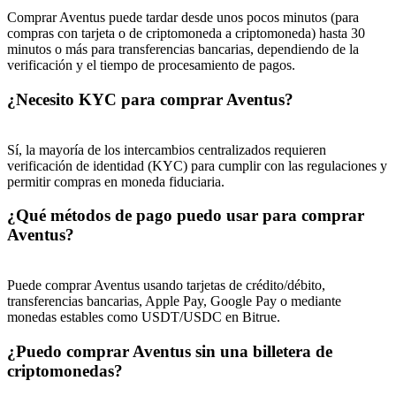
Comprar Aventus puede tardar desde unos pocos minutos (para
Deposit & Trade BTC to Share 25000 USDT prize pool!
compras con tarjeta o de criptomoneda a criptomoneda) hasta 30
minutos o más para transferencias bancarias, dependiendo de la
verificación y el tiempo de procesamiento de pagos.
¿Necesito KYC para comprar Aventus?
Deposit CASHCAT & Win
Share 500000 CASHCAT prize pool
Sí, la mayoría de los intercambios centralizados requieren
verificación de identidad (KYC) para cumplir con las regulaciones y
permitir compras en moneda fiduciaria.
Exclusive for BitMart Users
¿Qué métodos de pago puedo usar para comprar
Aventus?
Register & Trade to Win 500,000 USDT
Puede comprar Aventus usando tarjetas de crédito/débito,
transferencias bancarias, Apple Pay, Google Pay o mediante
Precious Metals Trading Carnival
monedas estables como USDT/USDC en Bitrue.
Trade Gold & Silver · 33,333 USDT Bonus
¿Puedo comprar Aventus sin una billetera de
criptomonedas?