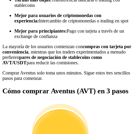
stablecoins
Conviértete en un Trader de Copia
Mejor para usuarios de criptomonedas con
Disfruta del reparto de beneficios y comisiones de copy trading
experiencia:
Intercambio de criptomonedas o trading en spot
Mejor para principiantes:
Pago con tarjeta a través de un
exchange de confianza
La mayoría de los usuarios comienzan con
compras con tarjeta por
conveniencia
, mientras que los traders experimentados a menudo
prefieren
pares de negociación de stablecoins como
AVT/USDT
para reducir las comisiones.
Comprar Aventus solo toma unos minutos. Sigue estos tres sencillos
pasos para comenzar.
Información
Cómo comprar Aventus (AVT) en 3 pasos
Análisis de big data que incluye información comercial, etc.