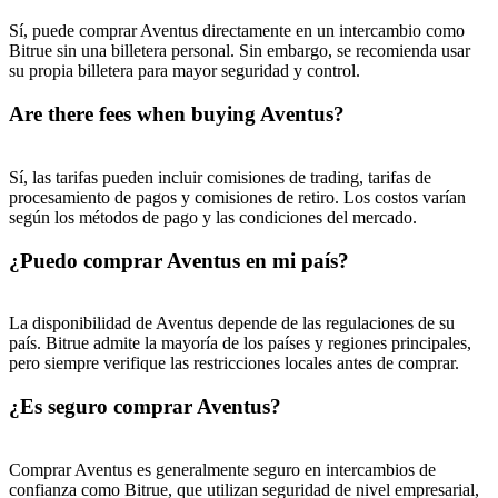
USDT New User Exclusive 10% APR
Sí, puede comprar Aventus directamente en un intercambio como
Bitrue sin una billetera personal. Sin embargo, se recomienda usar
USDT Flexible Staking | Daily Rewards
su propia billetera para mayor seguridad y control.
Are there fees when buying Aventus?
BTC New User Exclusive: 6.5% APR
Sí, las tarifas pueden incluir comisiones de trading, tarifas de
procesamiento de pagos y comisiones de retiro. Los costos varían
BTC Flexible Staking | Daily Rewards
según los métodos de pago y las condiciones del mercado.
¿Puedo comprar Aventus en mi país?
La disponibilidad de Aventus depende de las regulaciones de su
país. Bitrue admite la mayoría de los países y regiones principales,
pero siempre verifique las restricciones locales antes de comprar.
¿Es seguro comprar Aventus?
Más eventos
Gana premios y recompensas exclusivas
Comprar Aventus es generalmente seguro en intercambios de
confianza como Bitrue, que utilizan seguridad de nivel empresarial,