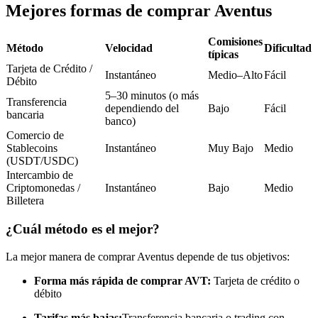
Futuros del USDC
Mejores formas de comprar Aventus
Futuros que utilizan USDC como garantía
Comisiones
Método
Velocidad
Dificultad
típicas
Tarjeta de Crédito /
Instantáneo
Medio–Alto
Fácil
Débito
5–30 minutos (o más
Transferencia
dependiendo del
Bajo
Fácil
bancaria
banco)
Comercio de
Stablecoins
Instantáneo
Muy Bajo
Medio
(USDT/USDC)
Copiar Trading
Intercambio de
Criptomonedas /
Instantáneo
Bajo
Medio
Únete a los mejores traders
Billetera
¿Cuál método es el mejor?
La mejor manera de comprar Aventus depende de tus objetivos:
Forma más rápida de comprar AVT:
Tarjeta de crédito o
débito
Tarifas más bajas:
Transferencia bancaria o trading con