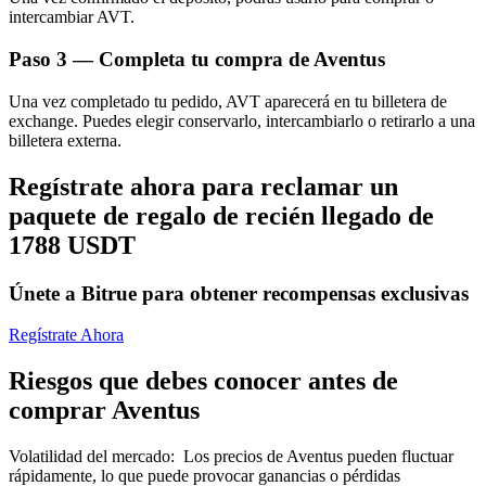
intercambiar AVT.
Paso
3 —
Completa tu compra de Aventus
Una vez completado tu pedido, AVT aparecerá en tu billetera de
exchange. Puedes elegir conservarlo, intercambiarlo o retirarlo a una
billetera externa.
Bitrue Partners
Regístrate ahora para reclamar un
paquete de regalo de recién llegado de
1788 USDT
Únete a Bitrue para obtener recompensas exclusivas
Regístrate Ahora
Afiliados de Bitrue
Riesgos que debes conocer antes de
comprar Aventus
¡Hasta un 65% de comisiones!
Volatilidad del mercado
:
Los precios de Aventus pueden fluctuar
rápidamente, lo que puede provocar ganancias o pérdidas