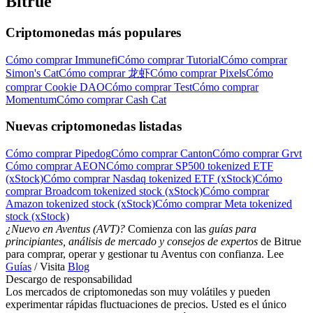
Bitrue
Criptomonedas más populares
Cómo comprar Immunefi
Cómo comprar Tutorial
Cómo comprar
Simon's Cat
Cómo comprar 龙虾
Cómo comprar Pixels
Cómo
comprar Cookie DAO
Cómo comprar Test
Cómo comprar
Momentum
Cómo comprar Cash Cat
Nuevas criptomonedas listadas
Cómo comprar Pipedog
Cómo comprar Canton
Cómo comprar Grvt
Cómo comprar AEON
Cómo comprar SP500 tokenized ETF
(xStock)
Cómo comprar Nasdaq tokenized ETF (xStock)
Cómo
comprar Broadcom tokenized stock (xStock)
Cómo comprar
Amazon tokenized stock (xStock)
Cómo comprar Meta tokenized
stock (xStock)
¿Nuevo en Aventus (AVT)?
Comienza con las
guías para
principiantes, análisis de mercado y consejos de expertos
de Bitrue
para comprar, operar y gestionar tu Aventus con confianza. Lee
Guías
/ Visita
Blog
Descargo de responsabilidad
Los mercados de criptomonedas son muy volátiles y pueden
experimentar rápidas fluctuaciones de precios. Usted es el único