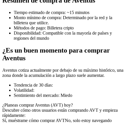
Resumen de compra de Aventus
Tiempo estimado de compra
:
~15 minutos
Monto mínimo de compra
:
Determinado por la red y la
billetera que utilice.
Futuros COIN-M
Métodos de pago
:
Billetera cripto
Disponibilidad
:
Compatible con la mayoría de países y
Futuros de criptomonedas
regiones del mundo
¿Es un buen momento para comprar
TradFi
Aventus
Derivados de acciones, divisas, metales preciosos y materias
Aventus cotiza actualmente por debajo de su máximo histórico, una
primas
zona donde la acumulación a largo plazo suele aumentar.
Tendencia de 30 días
:
Volatilidad
:
Sentimiento del mercado
:
Miedo
¿Planeas comprar Aventus (AVT) hoy?
Descubre cómo otros usuarios están comprando AVT y empieza
rápidamente:
Sí, muéstrame cómo comprar AVT
No, solo estoy navegando