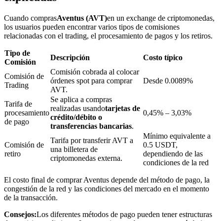
Cuando compras
Aventus (AVT)
en un exchange de criptomonedas,
los usuarios pueden encontrar varios tipos de comisiones
relacionadas con el trading, el procesamiento de pagos y los retiros.
Bloqueos BTR
Tipo de
Inversiones exclusivas para titulares de BTR
Descripción
Costo típico
Comisión
Comisión cobrada al colocar
Comisión de
órdenes spot para comprar
Desde 0.0089%
Trading
AVT.
Se aplica a compras
Tarifa de
realizadas usando
tarjetas de
procesamiento
0,45% – 3,03%
crédito/débito o
de pago
transferencias bancarias
.
Mínimo equivalente a
Tarifa por transferir AVT a
Comisión de
0.5 USDT,
una billetera de
retiro
dependiendo de las
Préstamos
criptomonedas externa.
condiciones de la red
Servicio de préstamos respaldado por criptomonedas
El costo final de comprar Aventus depende del método de pago, la
congestión de la red y las condiciones del mercado en el momento
de la transacción.
Consejos:
Los diferentes métodos de pago pueden tener estructuras