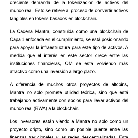
Futuros del USDC
creciente demanda de la tokenización de activos del 
mundo real. Esto se refiere al proceso de convertir activos 
Futuros que utilizan USDC como garantía
tangibles en tokens basados en blockchain.
La Cadena Mantra, construida como una blockchain de 
Capa 1 enfocada en el cumplimiento, se está posicionando 
para apoyar la infraestructura para este tipo de activos. A 
medida que el interés en este sector crece entre las 
instituciones financieras, OM se está volviendo más 
atractivo como una inversión a largo plazo.
Copiar Trading
A diferencia de muchos otros proyectos de altcoins, 
Únete a los mejores traders
Mantra no solo promete utilidad teórica, sino que está 
trabajando activamente con socios para llevar activos del 
mundo real (RWA) a la blockchain.
Los inversores están viendo a Mantra no solo como un 
proyecto cripto, sino como un posible puente entre las 
finanzas tradicionales y las redes descentralizadas. Esta 