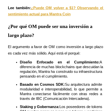
Lee también:
¿Puede OM volver a $1? Observando el 
sentimiento actual para Mantra Coin
Bloqueos BTR
¿Por qué OM puede ser una inversión a
Inversiones exclusivas para titulares de BTR
largo plazo?
El argumento a favor de OM como inversión a largo plazo 
es cada vez más sólido. Aquí está el porqué:
Diseño Enfocado en el Cumplimiento:
A 
diferencia de muchas blockchains que descuidan la 
regulación, Mantra ha construido su infraestructura 
pensando en el cumplimiento.
Préstamos
Basado en Cosmos SDK:
Su arquitectura admite 
Servicio de préstamos respaldado por criptomonedas
modularidad e interoperabilidad, lo que permite a 
Mantra conectarse fácilmente con otras redes a 
través de IBC (Comunicación Intercadena).
Staking y Gobernanza:
Los poseedores de tokens 