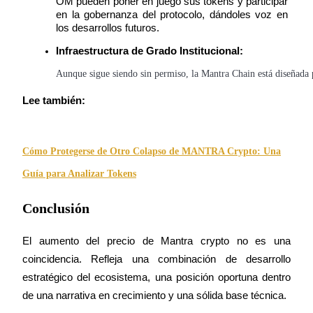
OM pueden poner en juego sus tokens y participar 
en la gobernanza del protocolo, dándoles voz en 
los desarrollos futuros.
Infraestructura de Grado Institucional:
Aunque sigue siendo sin permiso, la Mantra Chain está diseñada pa
Inversión automática
Obtenga ganancias a largo plazo e intereses flexibles
Lee también:
Cómo Protegerse de Otro Colapso de MANTRA Crypto: Una
Guía para Analizar Tokens
Conclusión
El aumento del precio de Mantra crypto no es una 
Aprender Staking
coincidencia. Refleja una combinación de desarrollo 
Obtenga más información sobre cómo obtener ingresos pasivos
estratégico del ecosistema, una posición oportuna dentro 
Bitrue
AI
de una narrativa en crecimiento y una sólida base técnica.