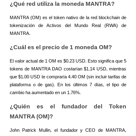
¿Qué red utiliza la moneda MANTRA?
Deposit & Trade BTC to Share 25000 USDT prize pool!
MANTRA (OM) es el token nativo de la red blockchain de 
tokenización de Activos del Mundo Real (RWA) de 
MANTRA.
Deposit CASHCAT & Win
Share 500000 CASHCAT prize pool
¿Cuál es el precio de 1 moneda OM?
El valor actual de 1 OM es $0.23 USD. Esto significa que 5 
tokens de MANTRA DAO costarían $1.14 USD, mientras 
Exclusive for BitMart Users
que $1.00 USD te compraría 4.40 OM (sin incluir tarifas de 
Register & Trade to Win 500,000 USDT
plataforma o de gas). En los últimos 7 días, el tipo de 
cambio ha aumentado en un 1.76%.
¿Quién es el fundador del Token 
Precious Metals Trading Carnival
MANTRA (OM)?
Trade Gold & Silver · 33,333 USDT Bonus
John Patrick Mullin, el fundador y CEO de MANTRA, 