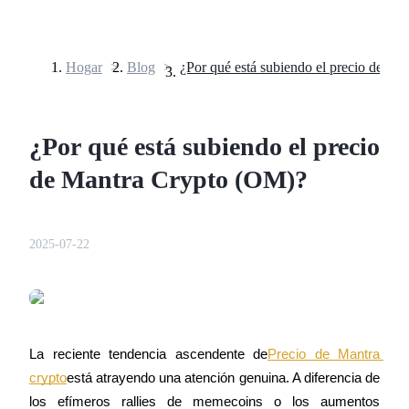
Hogar
>
Blog
>
Futuros
¿Por qué está subiendo el precio
de Mantra Crypto (OM)?
2025-07-22
Futuros del USDT
Futuros que utilizan USDT como garantía
La reciente tendencia ascendente de
Precio de Mantra 
crypto
está atrayendo una atención genuina. A diferencia de 
los efímeros rallies de memecoins o los aumentos 