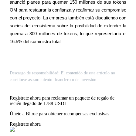
anunció planes para quemar 150 millones de sus tokens 
USDT New User Exclusive 10% APR
OM para restaurar la confianza y reafirmar su compromiso 
USDT Flexible Staking | Daily Rewards
con el proyecto. La empresa también está discutiendo con 
socios del ecosistema sobre la posibilidad de extender la 
quema a 300 millones de tokens, lo que representaría el 
16.5% del suministro total.
BTC New User Exclusive: 6.5% APR
BTC Flexible Staking | Daily Rewards
Descargo de responsabilidad: El contenido de este artículo no
constituye asesoramiento financiero o de inversión.
Regístrate ahora para reclamar un paquete de regalo de
recién llegado de 1788 USDT
Únete a Bitrue para obtener recompensas exclusivas
Más eventos
Regístrate ahora
Gana premios y recompensas exclusivas