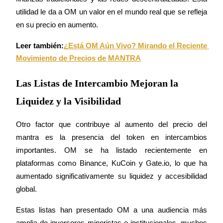
utilidad le da a OM un valor en el mundo real que se refleja 
Conviértete en un Trader de Copia
en su precio en aumento.
Disfruta del reparto de beneficios y comisiones de copy trading
Leer también:
¿Está OM Aún Vivo? Mirando el Reciente 
Movimiento de Precios de MANTRA
Las Listas de Intercambio Mejoran la
Liquidez y la Visibilidad
Otro factor que contribuye al aumento del precio del 
Información
mantra es la presencia del token en intercambios 
importantes. OM se ha listado recientemente en 
Análisis de big data que incluye información comercial, etc.
plataformas como Binance, KuCoin y Gate.io, lo que ha 
aumentado significativamente su liquidez y accesibilidad 
global.
Estas listas han presentado OM a una audiencia más 
amplia de inversores minoristas e institucionales, muchos 