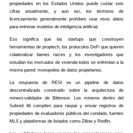
propiedades en los Estados Unidos puede costar seis 
cifras anualmente, y aun así, los términos de 
Guía
licenciamiento generalmente prohíben usar esos datos 
para entrenar modelos de inteligencia artificial.
Guía de inicio de futuros
Eso significa que las startups que construyen 
herramientas de proptech, los protocolos DeFi que quieren 
colateralizar bienes raíces y los investigadores que 
estudian los mercados de vivienda todos se enfrentan a la 
misma pared: monopolios de datos propietarios.
La respuesta de RESI es un pipeline de datos 
Estrategias comerciales
descentralizado construido sobre la arquitectura de 
minero-validador de Bittensor. Los mineros dentro del 
Aprenda cómo mantenerse rentable
Subred 46 compiten para raspar y enviar registros de 
propiedades de evaluadores públicos del condado, fuentes 
MLS y plataformas de listados como Zillow y Redfin.