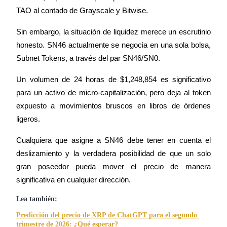
TAO al contado de Grayscale y Bitwise.
Sin embargo, la situación de liquidez merece un escrutinio 
honesto. SN46 actualmente se negocia en una sola bolsa, 
Subnet Tokens, a través del par SN46/SN0.
Referencia
Un volumen de 24 horas de $1,248,854 es significativo 
Invita a un amigo para recibir recompensas en efectivo
para un activo de micro-capitalización, pero deja al token 
Deposit CASHCAT & Win
expuesto a movimientos bruscos en libros de órdenes 
ligeros.
Cualquiera que asigne a SN46 debe tener en cuenta el 
deslizamiento y la verdadera posibilidad de que un solo 
gran poseedor pueda mover el precio de manera 
significativa en cualquier dirección.
Lea también:
Predicción del precio de XRP de ChatGPT para el segundo 
Deposit CASHCAT & Win
trimestre de 2026: ¿Qué esperar?