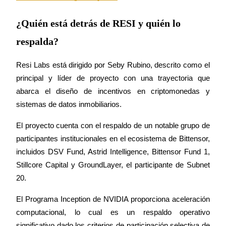
Share 500000 CASHCAT prize pool
¿Quién está detrás de RESI y quién lo
respalda?
Exclusive for BitMart Users
Resi Labs está dirigido por Seby Rubino, descrito como el 
Register & Trade to Win 500,000 USDT
principal y líder de proyecto con una trayectoria que 
abarca el diseño de incentivos en criptomonedas y 
sistemas de datos inmobiliarios.
Precious Metals Trading Carnival
El proyecto cuenta con el respaldo de un notable grupo de 
Trade Gold & Silver · 33,333 USDT Bonus
participantes institucionales en el ecosistema de Bittensor, 
incluidos DSV Fund, Astrid Intelligence, Bittensor Fund 1, 
Stillcore Capital y GroundLayer, el participante de Subnet 
USDT New User Exclusive 10% APR
20.
USDT Flexible Staking | Daily Rewards
El Programa Inception de NVIDIA proporciona aceleración 
computacional, lo cual es un respaldo operativo 
significativo dado los criterios de participación selectiva de 