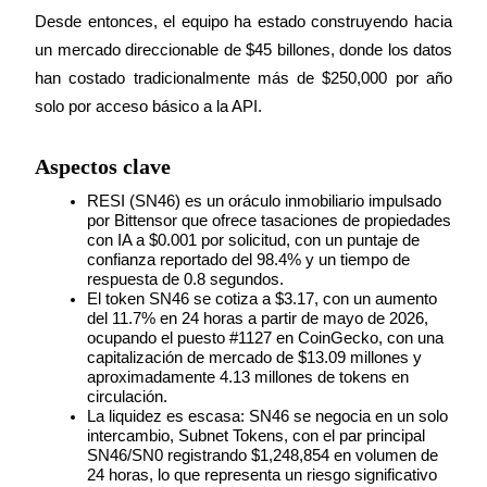
Futuros del USDC
Desde entonces, el equipo ha estado construyendo hacia 
Futuros que utilizan USDC como garantía
un mercado direccionable de $45 billones, donde los datos 
han costado tradicionalmente más de $250,000 por año 
solo por acceso básico a la API.
Aspectos clave
RESI (SN46) es un oráculo inmobiliario impulsado 
por Bittensor que ofrece tasaciones de propiedades 
con IA a $0.001 por solicitud, con un puntaje de 
confianza reportado del 98.4% y un tiempo de 
Copiar Trading
respuesta de 0.8 segundos.
El token SN46 se cotiza a $3.17, con un aumento 
Únete a los mejores traders
del 11.7% en 24 horas a partir de mayo de 2026, 
ocupando el puesto #1127 en CoinGecko, con una 
capitalización de mercado de $13.09 millones y 
aproximadamente 4.13 millones de tokens en 
circulación.
La liquidez es escasa: SN46 se negocia en un solo 
intercambio, Subnet Tokens, con el par principal 
SN46/SN0 registrando $1,248,854 en volumen de 
24 horas, lo que representa un riesgo significativo 