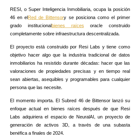
RESI, o Super Inteligencia Inmobiliaria, ocupa la posición 
46 en el
Red de Bittensor
y se posiciona como el primer 
grado institucional
bienes raíces
 oracle construido 
Futuros COIN-M
completamente sobre infraestructura descentralizada. 
Futuros de criptomonedas
El proyecto está construido por Resi Labs y tiene como 
objetivo hacer algo que la industria tradicional de datos 
TradFi
inmobiliarios ha resistido durante décadas: hacer que las 
valoraciones de propiedades precisas y en tiempo real 
Derivados de acciones, divisas, metales preciosos y materias
primas
sean abiertas, asequibles y programables para cualquier 
persona que las necesite.
El momento importa. El Subred 46 de Bittensor lanzó su 
enfoque actual en bienes raíces después de que Resi 
Labs adquiriera el espacio de NeuralAI, un proyecto de 
generación de activos 3D, a través de una subasta 
benéfica a finales de 2024.