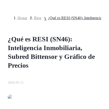
Hogar
>
Blog
>
Futuros
¿Qué es RESI (SN46):
Inteligencia Inmobiliaria,
Subred Bittensor y Gráfico de
Precios
Futuros del USDT
Futuros que utilizan USDT como garantía
2026-05-11