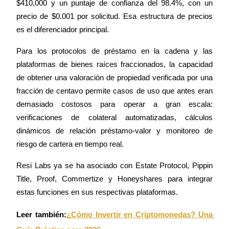
$410,000 y un puntaje de confianza del 98.4%, con un 
precio de $0.001 por solicitud. Esa estructura de precios 
es el diferenciador principal.
Bloqueos BTR
Para los protocolos de préstamo en la cadena y las 
Inversiones exclusivas para titulares de BTR
plataformas de bienes raíces fraccionados, la capacidad 
de obtener una valoración de propiedad verificada por una 
fracción de centavo permite casos de uso que antes eran 
demasiado costosos para operar a gran escala: 
verificaciones de colateral automatizadas, cálculos 
dinámicos de relación préstamo-valor y monitoreo de 
riesgo de cartera en tiempo real.
Préstamos
Resi Labs ya se ha asociado con Estate Protocol, Pippin 
Title, Proof, Commertize y Honeyshares para integrar 
Servicio de préstamos respaldado por criptomonedas
estas funciones en sus respectivas plataformas.
Leer también:
¿Cómo Invertir en Criptomonedas? Una 