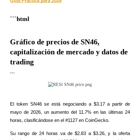
Guía Práctica para 2026
```html
Inversión automática
Gráfico de precios de SN46,
Obtenga ganancias a largo plazo e intereses flexibles
capitalización de mercado y datos de
trading
```
El token SN46 se está negociando a $3.17 a partir de 
Aprender Staking
mayo de 2026, un aumento del 11.7% en las últimas 24 
Obtenga más información sobre cómo obtener ingresos pasivos
horas, clasificándose en el #1127 en CoinGecko.
Bitrue
AI
Su rango de 24 horas va de $2.83 a $3.26, y la oferta 