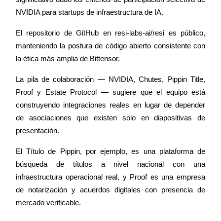
New Listing Futures Fest
NVIDIA para startups de infraestructura de IA.
Trade New Futures, Win 200,000 USDT
El repositorio de GitHub en resi-labs-ai/resi es público, 
manteniendo la postura de código abierto consistente con 
la ética más amplia de Bittensor.
Crypto World Cup 2026: Grand Finale
La pila de colaboración — NVIDIA, Chutes, Pippin Title, 
77,777+3k Rewards
Proof y Estate Protocol — sugiere que el equipo está 
construyendo integraciones reales en lugar de depender 
de asociaciones que existen solo en diapositivas de 
presentación.
El Título de Pippin, por ejemplo, es una plataforma de 
búsqueda de títulos a nivel nacional con una 
infraestructura operacional real, y Proof es una empresa 
Más eventos
de notarización y acuerdos digitales con presencia de 
mercado verificable.
Gana premios y recompensas exclusivas