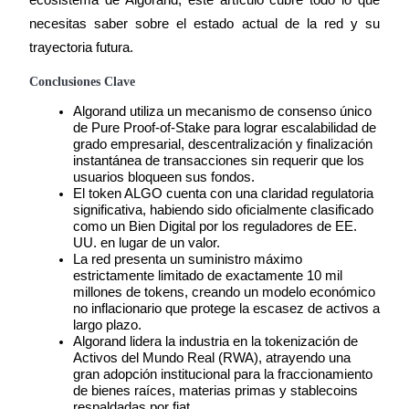
Conviértete en un Trader de Copia
necesitas saber sobre el estado actual de la red y su 
Disfruta del reparto de beneficios y comisiones de copy trading
trayectoria futura.
Conclusiones Clave
Algorand utiliza un mecanismo de consenso único 
de Pure Proof-of-Stake para lograr escalabilidad de 
grado empresarial, descentralización y finalización 
instantánea de transacciones sin requerir que los 
usuarios bloqueen sus fondos.
El token ALGO cuenta con una claridad regulatoria 
significativa, habiendo sido oficialmente clasificado 
como un Bien Digital por los reguladores de EE. 
Información
UU. en lugar de un valor.
La red presenta un suministro máximo 
Análisis de big data que incluye información comercial, etc.
estrictamente limitado de exactamente 10 mil 
millones de tokens, creando un modelo económico 
no inflacionario que protege la escasez de activos a 
largo plazo.
Algorand lidera la industria en la tokenización de 
Activos del Mundo Real (RWA), atrayendo una 
gran adopción institucional para la fraccionamiento 
de bienes raíces, materias primas y stablecoins 
respaldadas por fiat.