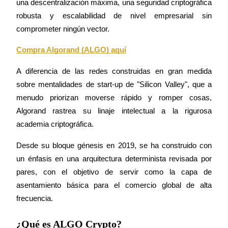
una descentralización máxima, una seguridad criptográfica 
robusta y escalabilidad de nivel empresarial sin 
Staking
comprometer ningún vector.
Alta rentabilidad y acceso instantáneo
Compra Algorand (ALGO) aquí
A diferencia de las redes construidas en gran medida 
sobre mentalidades de start-up de "Silicon Valley", que a 
menudo priorizan moverse rápido y romper cosas, 
Algorand rastrea su linaje intelectual a la rigurosa 
academia criptográfica.
Launchpool
Desde su bloque génesis en 2019, se ha construido con 
Participación flexible para ganar tokens populares
un énfasis en una arquitectura determinista revisada por 
pares, con el objetivo de servir como la capa de 
asentamiento básica para el comercio global de alta 
frecuencia.
¿Qué es ALGO Crypto?