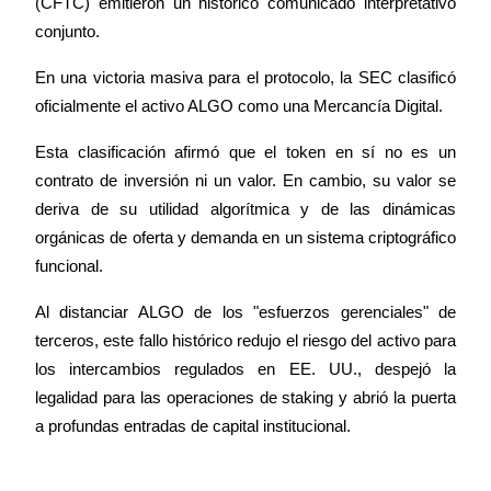
(CFTC) emitieron un histórico comunicado interpretativo 
conjunto.
En una victoria masiva para el protocolo, la SEC clasificó 
Inversión automática
oficialmente el activo ALGO como una Mercancía Digital.
Obtenga ganancias a largo plazo e intereses flexibles
Esta clasificación afirmó que el token en sí no es un 
contrato de inversión ni un valor. En cambio, su valor se 
deriva de su utilidad algorítmica y de las dinámicas 
orgánicas de oferta y demanda en un sistema criptográfico 
funcional.
Al distanciar ALGO de los "esfuerzos gerenciales" de 
terceros, este fallo histórico redujo el riesgo del activo para 
Aprender Staking
los intercambios regulados en EE. UU., despejó la 
legalidad para las operaciones de staking y abrió la puerta 
Obtenga más información sobre cómo obtener ingresos pasivos
a profundas entradas de capital institucional.
Bitrue
AI