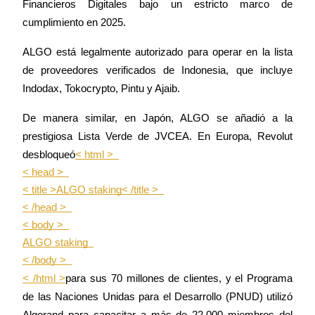
Financieros Digitales bajo un estricto marco de 
cumplimiento en 2025.
ALGO está legalmente autorizado para operar en la lista 
de proveedores verificados de Indonesia, que incluye 
Indodax, Tokocrypto, Pintu y Ajaib.
De manera similar, en Japón, ALGO se añadió a la 
prestigiosa Lista Verde de JVCEA. En Europa, Revolut 
desbloqueó
< html >  

< head >  

< title >ALGO staking< /title >  

< /head >  

< body >  

ALGO staking  

< /body >  

< /html >
para sus 70 millones de clientes, y el Programa 
de las Naciones Unidas para el Desarrollo (PNUD) utilizó 