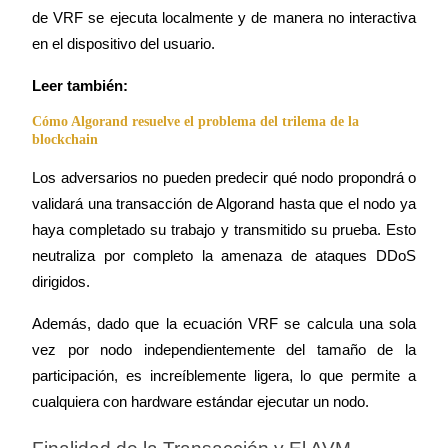
de VRF se ejecuta localmente y de manera no interactiva 
Trade New Futures, Win 200,000 USDT
en el dispositivo del usuario.
Leer también:
Crypto World Cup 2026: Grand Finale
Cómo Algorand resuelve el problema del trilema de la
blockchain
77,777+3k Rewards
Los adversarios no pueden predecir qué nodo propondrá o 
validará una transacción de Algorand hasta que el nodo ya 
haya completado su trabajo y transmitido su prueba. Esto 
neutraliza por completo la amenaza de ataques DDoS 
dirigidos.
Además, dado que la ecuación VRF se calcula una sola 
Más eventos
vez por nodo independientemente del tamaño de la 
participación, es increíblemente ligera, lo que permite a 
Gana premios y recompensas exclusivas
cualquiera con hardware estándar ejecutar un nodo.
Centro de recompensas
Acceso