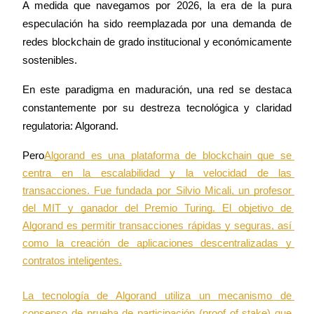
A medida que navegamos por 2026, la era de la pura 
especulación ha sido reemplazada por una demanda de 
redes blockchain de grado institucional y económicamente 
sostenibles.
Futuros COIN-M
Futuros de criptomonedas
En este paradigma en maduración, una red se destaca 
constantemente por su destreza tecnológica y claridad 
regulatoria: Algorand.
TradFi
Pero
Algorand es una plataforma de blockchain que se 
Derivados de acciones, divisas, metales preciosos y materias pr
centra en la escalabilidad y la velocidad de las 
transacciones. Fue fundada por Silvio Micali, un profesor 
del MIT y ganador del Premio Turing. El objetivo de 
Algorand es permitir transacciones rápidas y seguras, así 
como la creación de aplicaciones descentralizadas y 
contratos inteligentes.

La tecnología de Algorand utiliza un mecanismo de 
Futuros del USDC
consenso de prueba de participación (proof of stake) que 