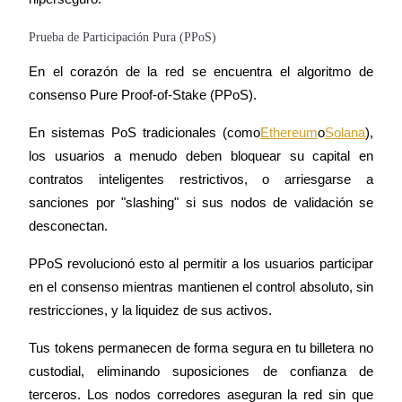
Prueba de Participación Pura (PPoS)
En el corazón de la red se encuentra el algoritmo de 
consenso Pure Proof-of-Stake (PPoS).
Referencia
Invita a un amigo para recibir recompensas en efectivo
En sistemas PoS tradicionales (como
Ethereum
o
Solana
), 
los usuarios a menudo deben bloquear su capital en 
contratos inteligentes restrictivos, o arriesgarse a 
sanciones por "slashing" si sus nodos de validación se 
desconectan.
PPoS revolucionó esto al permitir a los usuarios participar 
Deposit CASHCAT & Win
en el consenso mientras mantienen el control absoluto, sin 
restricciones, y la liquidez de sus activos.
Tus tokens permanecen de forma segura en tu billetera no 
Deposit CASHCAT & Win
custodial, eliminando suposiciones de confianza de 
Share 500000 CASHCAT prize pool
terceros. Los nodos corredores aseguran la red sin que 