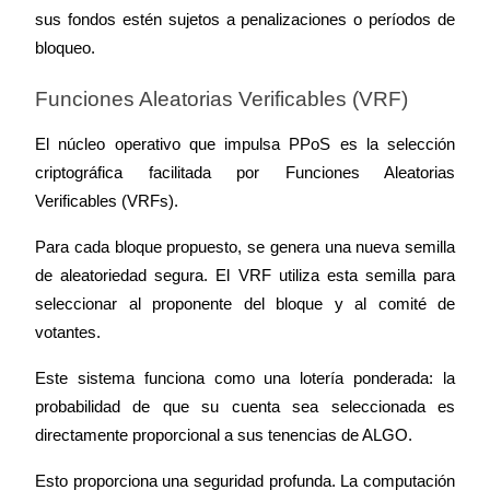
sus fondos estén sujetos a penalizaciones o períodos de 
bloqueo.
Exclusive for BitMart Users
Funciones Aleatorias Verificables (VRF)
Register & Trade to Win 500,000 USDT
El núcleo operativo que impulsa PPoS es la selección 
criptográfica facilitada por Funciones Aleatorias 
Verificables (VRFs).
Precious Metals Trading Carnival
Para cada bloque propuesto, se genera una nueva semilla 
Trade Gold & Silver · 33,333 USDT Bonus
de aleatoriedad segura. El VRF utiliza esta semilla para 
seleccionar al proponente del bloque y al comité de 
votantes.
USDT New User Exclusive 10% APR
Este sistema funciona como una lotería ponderada: la 
USDT Flexible Staking | Daily Rewards
probabilidad de que su cuenta sea seleccionada es 
directamente proporcional a sus tenencias de ALGO.
New Listing Futures Fest
Esto proporciona una seguridad profunda. La computación 