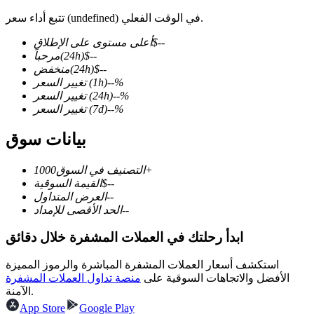
تتبع أداء سعر (undefined) في الوقت الفعلي.
--
$
أعلى مستوى على الإطلاق
--
$
(24h)
مرحباً
--
$
(24h)
منخفض
العقود الآجلة لـ COIN-M
%
--
(1h)
تغيير السعر
العقود الآجلة للعملات المشفرة
%
--
(24h)
تغيير السعر
%
--
(7d)
تغيير السعر
بيانات سوق
TradFi
1000+
التصنيف في السوق
مشتقات الأسهم والعملات الأجنبية والمعادن الثمينة والسلع
--
$
القيمة السوقية
--
العرض المتداول
--
الحد الأقصى للإمداد
ابدأ رحلتك في العملات المشفرة خلال دقائق
استكشف أسعار العملات المشفرة المباشرة والرموز المميزة
الأفضل والاتجاهات السوقية على
منصة تداول العملات المشفرة
الآمنة.
App Store
Google Play