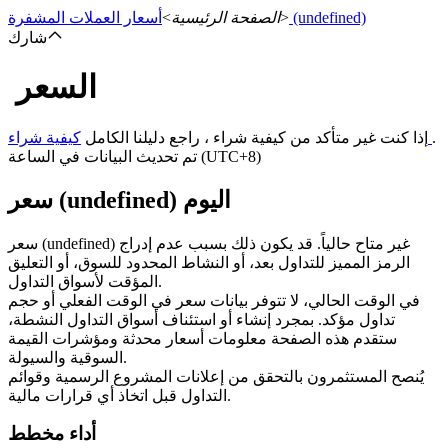
(undefined)
>
الصفحة الرئيسية
>
أسعار العملات المشفرة
شارك
السعر
العقود الآجلة
.
كيفية شراء
إذا كنت غير متأكد من كيفية شراء ، راجع دليلنا الكامل
تم تحديث البيانات في الساعة (UTC+8)
سعر (undefined) اليوم
سعر (undefined) غير متاح حالياً. قد يكون ذلك بسبب عدم إدراج
الرمز المميز للتداول بعد، أو النشاط المحدود للسوق، أو التعليق
المؤقت لأسواق التداول.
في الوقت الحالي، لا تتوفر بيانات سعر في الوقت الفعلي أو حجم
العقود الآجلة USDT
تداول مؤكد. بمجرد إنشاء أو استئناف أسواق التداول النشطة،
ستقدم هذه الصفحة معلومات أسعار محدثة ومؤشرات القيمة
العقود الآجلة باستخدام USDT كضمان
السوقية والسيولة.
يُنصح المستثمرون بالتحقق من إعلانات المشروع الرسمية وقوائم
التداول قبل اتخاذ أي قرارات مالية.
أداء مخطط