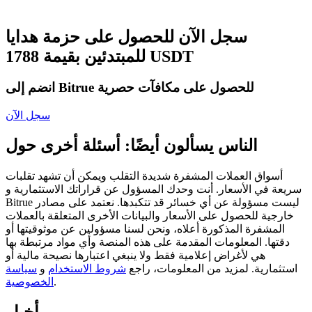
العقود الآجلة USDC
العقود الآجلة باستخدام USDC كضمان
سجل الآن للحصول على حزمة هدايا
للمبتدئين بقيمة 1788 USDT
انضم إلى Bitrue للحصول على مكافآت حصرية
سجل الآن
الناس يسألون أيضًا: أسئلة أخرى حول
نسخ التداول
أسواق العملات المشفرة شديدة التقلب ويمكن أن تشهد تقلبات
سريعة في الأسعار. أنت وحدك المسؤول عن قراراتك الاستثمارية و
انضم إلى أفضل المتداولين
Bitrue ليست مسؤولة عن أي خسائر قد تتكبدها. نعتمد على مصادر
خارجية للحصول على الأسعار والبيانات الأخرى المتعلقة بالعملات
المشفرة المذكورة أعلاه، ونحن لسنا مسؤولين عن موثوقيتها أو
دقتها. المعلومات المقدمة على هذه المنصة وأي مواد مرتبطة بها
هي لأغراض إعلامية فقط ولا ينبغي اعتبارها نصيحة مالية أو
استثمارية. لمزيد من المعلومات، راجع
شروط الاستخدام
و
سياسة
.
الخصوصية
أخبار