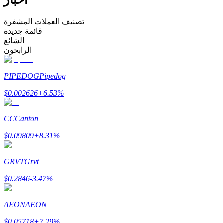
كن متداول نسخ
تصنيف العملات المشفرة
قائمة جديدة
استمتع بتقاسم الأرباح وعمولات نسخ التداول
الشائع
الرابحون
PIPEDOG
Pipedog
$
0.002626
+
6.53
%
CC
Canton
$
0.09809
+
8.31
%
معلومة
تحليل البيانات الضخمة بما في ذلك المعلومات التجارية، وما
GRVT
Grvt
إلى ذلك.
$
0.2846
-3.47
%
AEON
AEON
$
0.05718
+
7.29
%