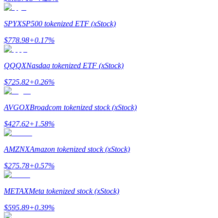
SPYX
SP500 tokenized ETF (xStock)
$
778.98
+
0.17
%
مرشد
دليل المبتدئين للعقود الآجلة
QQQX
Nasdaq tokenized ETF (xStock)
$
725.82
+
0.26
%
AVGOX
Broadcom tokenized stock (xStock)
$
427.62
+
1.58
%
AMZNX
Amazon tokenized stock (xStock)
استراتيجيات التداول
$
275.78
+
0.57
%
تعلم كيفية البقاء مربحة
METAX
Meta tokenized stock (xStock)
$
595.89
+
0.39
%