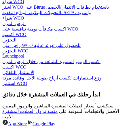
شراء WCO
اشترِ WCO على Bitrue باستخدام بطاقات الائتمان/الخصم،
التحويلات البنكية، الودائع النقدية، SEPA، والمزيد
شراء WCO
التوقيع المساحي
الرهن المرن
اكسب مكافآت يومية تنافسية على WCO
عوائد عالية والوصول الفوري
اكسب WCO
التخزين
راهن على WCO للحصول على عوائد عالية
التخزين WCO
Launchpool
اكسب الرموز المميزة الشائعة من خلال الرهن المرن
اكسب WCO
الاستثمار التلقائي
وزع استثماراتك لكسب أرباح طويلة الأجل وفائدة مرنة
استثمر WCO
Launchpool
ابدأ رحلتك في العملات المشفرة خلال دقائق
الرهان المرن لكسب العملات الرقمية الشهيرة
استكشف أسعار العملات المشفرة المباشرة والرموز المميزة
الأفضل والاتجاهات السوقية على
منصة تداول العملات المشفرة
الآمنة.
App Store
Google Play