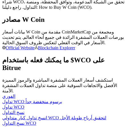
شراء WCO، تحقق من الشبكة المدعومة، وتوافق المحفظة، ومنصة
التداول. راجع دليلنا: How to Buy W Coin (WCO).
مصادر W Coin
يكسب
بيانات أسعار W Coin مقدمة من CoinMarketCap ومجمعة من
بورصات العملات المشفرة الرائدة في جميع أنحاء العالم. يتم تحديث
الأسعار في الوقت الفعلي لتعكس ظروف السوق الحالية.
Official Website
Blockchain Explorer
ما يمكنك فعله باستخدام $WCO على
Bitrue
استكشف أسعار العملات المشفرة المباشرة والرموز المميزة
خنزير الطاقة
الأفضل والاتجاهات السوقية على منصة تداول العملات المشفرة
الآمنة.
احصل على مكافآت تنافسية يوميًا
الفوري
تداول WCO برسوم منخفضة جداً
تداول WCO
نسخ التداول
انسخ تداول كبار متداولي WCO لتحقيق أرباح طويلة الأجل
نسخ التداول WCO