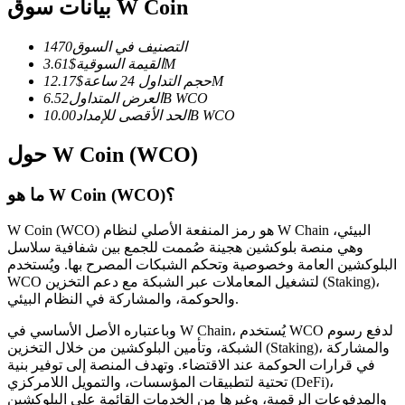
العقود الآجلة USDC
بيانات سوق W Coin
العقود الآجلة باستخدام USDC كضمان
التصنيف في السوق
1470
3.61M
القيمة السوقية
$
12.17M
حجم التداول 24 ساعة
$
WCO
6.52B
العرض المتداول
WCO
10.00B
الحد الأقصى للإمداد
حول W Coin (WCO)
ما هو W Coin (WCO)؟
نسخ التداول
W Coin (WCO) هو رمز المنفعة الأصلي لنظام W Chain البيئي،
وهي منصة بلوكشين هجينة صُممت للجمع بين شفافية سلاسل
انضم إلى أفضل المتداولين
البلوكشين العامة وخصوصية وتحكم الشبكات المصرح بها. ويُستخدم
WCO لتشغيل المعاملات عبر الشبكة مع دعم التخزين (Staking)،
والحوكمة، والمشاركة في النظام البيئي.
وباعتباره الأصل الأساسي في W Chain، يُستخدم WCO لدفع رسوم
الشبكة، وتأمين البلوكشين من خلال التخزين (Staking)، والمشاركة
في قرارات الحوكمة عند الاقتضاء. وتهدف المنصة إلى توفير بنية
تحتية لتطبيقات المؤسسات، والتمويل اللامركزي (DeFi)،
والمدفوعات الرقمية، وغيرها من الخدمات القائمة على البلوكشين