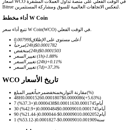
أسعار WCO في الوقت الفعلي على منصة تداول العملات المشفرة
Bitrue لتعكس الاتجاهات العالمية للسوق ومشاركة المستثمرين.
أداء مخطط W Coin
العقود الآجلة لـ COIN-M
تتبع أداء سعر W Coin(WCO) في الوقت الفعلي.
العقود الآجلة للعملات المشفرة
أعلى مستوى على الإطلاق
$
0.00799
0.0001782
$
(24h)
مرحباً
0.0001503
$
(24h)
منخفض
%
-1.88
(1h)
تغيير السعر
TradFi
%
0.11
+
(24h)
تغيير السعر
%
37.3
+
(7d)
تغيير السعر
مشتقات الأسهم والعملات الأجنبية والمعادن الثمينة والسلع
WCO تاريخ الأسعار
(%)
مقارنة التواريخ
منخفض
مرحباً
تغيير المبلغ
48H
0.0001526
0.0001807
$
0.0000086
(
+
5.63
%)
7 أيام
0.0001745
0.0001163
$
0.0000438
(
+
37.3
%)
30 أيام
0.0001745
0.0000901
$
0.0000484
(
+
42.9
%)
90 أيام
0.0002052
0.0000901
$
-0.000044
(
-21.44
%)
1 سنة
0.001909
0.0000901
$
-0.0001827
(
-53.12
%)