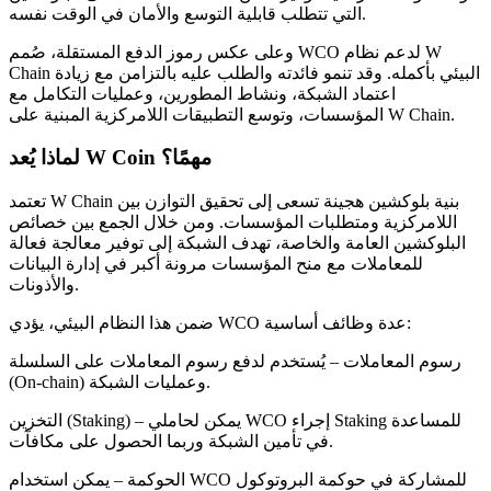
التي تتطلب قابلية التوسع والأمان في الوقت نفسه.
كن متداول نسخ
وعلى عكس رموز الدفع المستقلة، صُمم WCO لدعم نظام W
Chain البيئي بأكمله. وقد تنمو فائدته والطلب عليه بالتزامن مع زيادة
استمتع بتقاسم الأرباح وعمولات نسخ التداول
اعتماد الشبكة، ونشاط المطورين، وعمليات التكامل مع
المؤسسات، وتوسع التطبيقات اللامركزية المبنية على W Chain.
لماذا يُعد W Coin مهمًا؟
تعتمد W Chain بنية بلوكشين هجينة تسعى إلى تحقيق التوازن بين
اللامركزية ومتطلبات المؤسسات. ومن خلال الجمع بين خصائص
البلوكشين العامة والخاصة، تهدف الشبكة إلى توفير معالجة فعالة
للمعاملات مع منح المؤسسات مرونة أكبر في إدارة البيانات
والأذونات.
معلومة
ضمن هذا النظام البيئي، يؤدي WCO عدة وظائف أساسية:
تحليل البيانات الضخمة بما في ذلك المعلومات التجارية، وما
إلى ذلك.
رسوم المعاملات – يُستخدم لدفع رسوم المعاملات على السلسلة
(On-chain) وعمليات الشبكة.
التخزين (Staking) – يمكن لحاملي WCO إجراء Staking للمساعدة
في تأمين الشبكة وربما الحصول على مكافآت.
الحوكمة – يمكن استخدام WCO للمشاركة في حوكمة البروتوكول