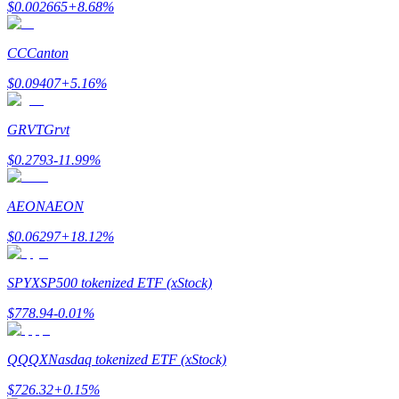
$
0.002665
+
8.68
%
BTC Welcome Rewards
CC
Canton
Deposit & Trade BTC to Share 25000 USDT prize pool!
$
0.09407
+
5.16
%
GRVT
Grvt
Deposit CASHCAT & Win
$
0.2793
-11.99
%
Share 500000 CASHCAT prize pool
AEON
AEON
$
0.06297
+
18.12
%
Exclusive for BitMart Users
Register & Trade to Win 500,000 USDT
SPYX
SP500 tokenized ETF (xStock)
$
778.94
-0.01
%
Precious Metals Trading Carnival
QQQX
Nasdaq tokenized ETF (xStock)
Trade Gold & Silver · 33,333 USDT Bonus
$
726.32
+
0.15
%