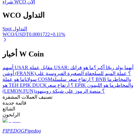
شراء WCO الآن
التداول
WCO
Spot التداول
WCO/USDT
0.0001722
+
0.11
%
أخبار W Coin
الإحالة
قم بدعوة صديق لتحصل على مكافآت نقدية
أسهم USAR مقابل عملة USAR: أيهما يولد ربحًا أكبر؟
ما هو فرانك
أوشن (FRANK)؟ عملة الميم للسلحفاة الصغيرة الفيروسية على
BTC Welcome Rewards
ما هو عملة COSM؟ ارتفاع سعر سلسلة BNB والمخاطر
ما
سولانا
هو TEH EPIK DUCK؟ ارتفاع سعر EPIK والمخاطر
ما هو الليمون
(LEMON.FUN)؟ منصة الرموز على شبكة روبينهود
تصنيف العملات المشفرة
قائمة جديدة
الشائع
الرابحون
PIPEDOG
Pipedog