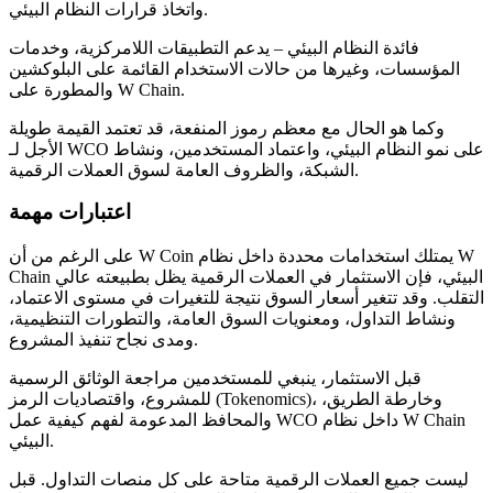
واتخاذ قرارات النظام البيئي.
فائدة النظام البيئي – يدعم التطبيقات اللامركزية، وخدمات
المؤسسات، وغيرها من حالات الاستخدام القائمة على البلوكشين
والمطورة على W Chain.
مرشد
وكما هو الحال مع معظم رموز المنفعة، قد تعتمد القيمة طويلة
دليل المبتدئين للعقود الآجلة
الأجل لـ WCO على نمو النظام البيئي، واعتماد المستخدمين، ونشاط
الشبكة، والظروف العامة لسوق العملات الرقمية.
اعتبارات مهمة
على الرغم من أن W Coin يمتلك استخدامات محددة داخل نظام W
Chain البيئي، فإن الاستثمار في العملات الرقمية يظل بطبيعته عالي
التقلب. وقد تتغير أسعار السوق نتيجة للتغيرات في مستوى الاعتماد،
ونشاط التداول، ومعنويات السوق العامة، والتطورات التنظيمية،
ومدى نجاح تنفيذ المشروع.
استراتيجيات التداول
قبل الاستثمار، ينبغي للمستخدمين مراجعة الوثائق الرسمية
تعلم كيفية البقاء مربحة
للمشروع، واقتصاديات الرمز (Tokenomics)، وخارطة الطريق،
والمحافظ المدعومة لفهم كيفية عمل WCO داخل نظام W Chain
البيئي.
ليست جميع العملات الرقمية متاحة على كل منصات التداول. قبل