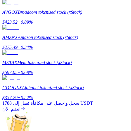
AVGOX
Broadcom tokenized stock (xStock)
USDT New User Exclusive 10% APR
$
423.52
+
0.89
%
USDT Flexible Staking | Daily Rewards
AMZNX
Amazon tokenized stock (xStock)
$
275.49
+
0.34
%
BTC New User Exclusive: 6.5% APR
METAX
Meta tokenized stock (xStock)
BTC Flexible Staking | Daily Rewards
$
597.05
+
0.68
%
GOOGLX
Alphabet tokenized stock (xStock)
$
357.29
+
0.52
%
1788 USDT
سجل واحصل على مكافأة تصل إلى
انضم الآن
المزيد من الفعاليات