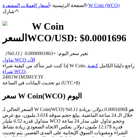
(WCO)
W Coin
>
الصفحة الرئيسية
>
أسعار العملات المشفرة
شارك
W Coin
العقود الآجلة
0.0001696
/USD: $
WCO
السعر
تغير سعر اليوم
:
+0.0000001863
（
0.11
%）
تداول WCO الآن
إذا كنت غير متأكد من كيفية شراء W Coin، راجع دليلنا الكامل
كيفية
.
شراء WCO
24H
1W
1M
3M
1Y
3Y
تم تحديث البيانات في الساعة (UTC+8)
سعر W Coin(WCO) اليوم
العقود الآجلة USDT
العقود الآجلة باستخدام USDT كضمان
السعر الحالي لـ W Coin(WCO) هو
$0.0001696 دولار
، بزيادة
0.11%
خلال الـ 24 ساعة الماضية. يبلغ حجم سوقه
$3.61 مليون
، مع عرض
وحجم تداول على مدار 24 ساعة
6.52 مليار WCO
متداول قدره
قدره
$12.17 مليون دولار
. يعكس الاتجاه الصعودي زيادة نشاط
الشراء ومعنويات السوق الإيجابية على المدى القصير. يتم تحديث