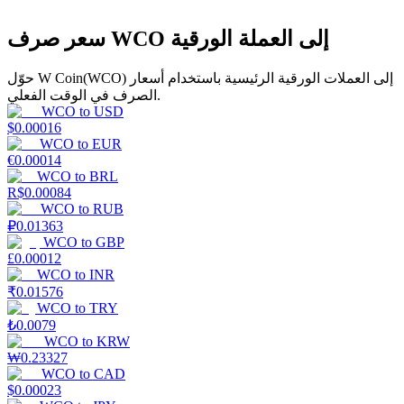
سعر صرف WCO إلى العملة الورقية
حوّل W Coin(WCO) إلى العملات الورقية الرئيسية باستخدام أسعار
الصرف في الوقت الفعلي.
عمليات احتجاز BTR
WCO
to
USD
$
0.00016
استثمارات حصرية لحاملي BTR
WCO
to
EUR
€
0.00014
WCO
to
BRL
R$
0.00084
WCO
to
RUB
₽
0.01363
WCO
to
GBP
£
0.00012
WCO
to
INR
₹
0.01576
WCO
to
TRY
القروض
₺
0.0079
WCO
to
KRW
خدمة الاقتراض المدعومة بالعملات المشفرة
₩
0.23327
WCO
to
CAD
$
0.00023