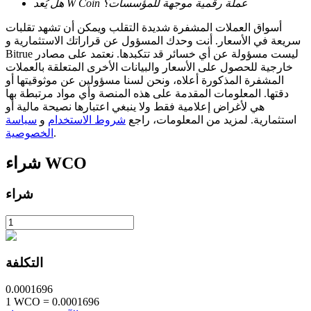
Bitrue
AI
هل يُعد W Coin عملة رقمية موجهة للمؤسسات؟
أسواق العملات المشفرة شديدة التقلب ويمكن أن تشهد تقلبات
سريعة في الأسعار. أنت وحدك المسؤول عن قراراتك الاستثمارية و
Bitrue ليست مسؤولة عن أي خسائر قد تتكبدها. نعتمد على مصادر
خارجية للحصول على الأسعار والبيانات الأخرى المتعلقة بالعملات
المشفرة المذكورة أعلاه، ونحن لسنا مسؤولين عن موثوقيتها أو
دقتها. المعلومات المقدمة على هذه المنصة وأي مواد مرتبطة بها
هي لأغراض إعلامية فقط ولا ينبغي اعتبارها نصيحة مالية أو
استثمارية. لمزيد من المعلومات، راجع
شروط الاستخدام
و
سياسة
شركاء بيترو
.
الخصوصية
WCO
شراء
شراء
التكلفة
شركاء Bitrue
تصل العمولات إلى 65٪!
0.0001696
1
WCO
=
0.0001696