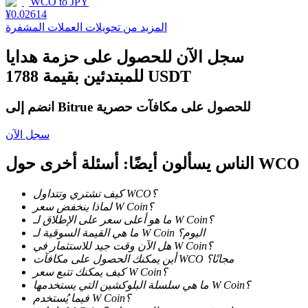
WCO
to
JPY
¥
0.02614
المزيد من تحويلات العملات المشفرة
سجل الآن للحصول على حزمة هدايا
للمبتدئين بقيمة 1788 USDT
الاستثمار التلقائي
انضم إلى Bitrue للحصول على مكافآت حصرية
احصل على أرباح طويلة الأجل وفوائد مرنة
سجل الآن
الناس يسألون أيضًا: أسئلة أخرى حول WCO
كيف تشتري وتتداول WCO؟
لماذا ينخفض سعر W Coin؟
ما هو أعلى سعر على الإطلاق لـ W Coin؟
ما هي القيمة السوقية لـ W Coin اليوم؟
هل الآن وقت جيد للاستثمار في W Coin؟
أين يمكنك الحصول على مكافآت WCO مجانًا؟
تعلم الستاكينغ
كيف يمكنك تتبع سعر W Coin؟
ما هي سلسلة البلوكشين التي يستخدمها W Coin؟
تعرف على كيفية كسب الدخل السلبي
فيما يُستخدم W Coin؟