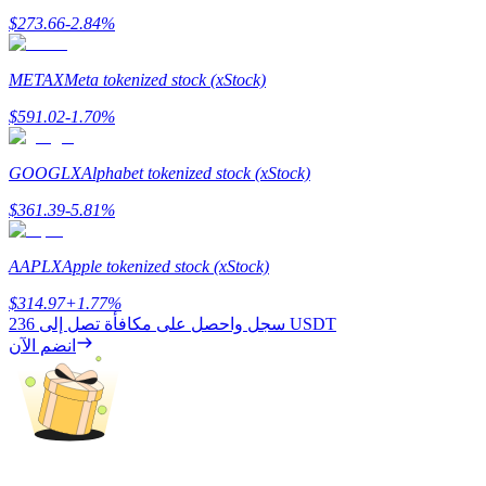
$
273.66
-2.84
%
METAX
Meta tokenized stock (xStock)
التوقيع المساحي
$
591.02
-1.70
%
عوائد عالية والوصول الفوري
GOOGLX
Alphabet tokenized stock (xStock)
$
361.39
-5.81
%
AAPLX
Apple tokenized stock (xStock)
$
314.97
+
1.77
%
236 USDT
سجل واحصل على مكافأة تصل إلى
انضم الآن
Launchpool
الرهان المرن لكسب العملات الرقمية الشهيرة