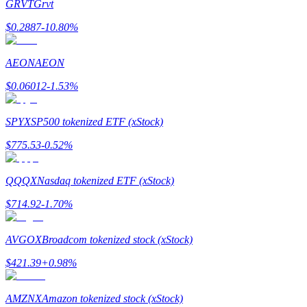
GRVT
Grvt
$
0.2887
-10.80
%
يكسب
AEON
AEON
$
0.06012
-1.53
%
SPYX
SP500 tokenized ETF (xStock)
$
775.53
-0.52
%
QQQX
Nasdaq tokenized ETF (xStock)
خنزير الطاقة
$
714.92
-1.70
%
احصل على مكافآت تنافسية يوميًا
AVGOX
Broadcom tokenized stock (xStock)
$
421.39
+
0.98
%
AMZNX
Amazon tokenized stock (xStock)