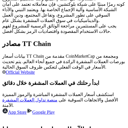
العقود الآجلة USDC
كونه رمزًا مبنيًا على شبكة بلوكتشين، فإن معاملاته تعتمد على أمان
الشبكة الأساسية وآلية الإجماع الخاصة بها. ويعتمد التبني والأداء
العقود الآجلة باستخدام USDC كضمان
السوقي على تطور المشروع، وتفاعل المجتمع، ودين العمل
والديناميكيات في سوق العملات المشفرة بشكل عام.
يجب على المستثمرين مراجعة الوثائق الرسمية للمشروع لفهم
حالات الاستخدام المقصودة واقتصاديات الرمز بشكل أفضل.
مصادر TT Chain
بيانات أسعار TT Chain مقدمة من CoinMarketCap ومجمعة من
بورصات العملات المشفرة الرائدة في جميع أنحاء العالم. يتم تحديث
الأسعار في الوقت الفعلي لتعكس ظروف السوق الحالية.
نسخ التداول
Official Website
انضم إلى أفضل المتداولين
ابدأ رحلتك في العملات المشفرة خلال دقائق
استكشف أسعار العملات المشفرة المباشرة والرموز المميزة
الأفضل والاتجاهات السوقية على
منصة تداول العملات المشفرة
الآمنة.
App Store
Google Play