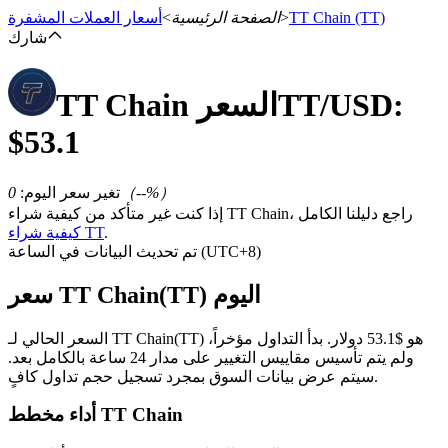
(TT)
TT Chain
>
الصفحة الرئيسية
>
أسعار العملات المشفرة
شارك
/USD:
TT
السعر
TT Chain
العقود الآجلة
$
53.1
%）
--
（
تغير سعر اليوم
:
0
إذا كنت غير متأكد من كيفية شراء TT Chain، راجع دليلنا الكامل
.
كيفية شراء TT
تم تحديث البيانات في الساعة (UTC+8)
سعر TT Chain(TT) اليوم
العقود الآجلة USDT
السعر الحالي لـ TT Chain(TT) هو $53.1 دولار. بدأ التداول مؤخراً،
العقود الآجلة باستخدام USDT كضمان
ولم يتم تأسيس مقاييس التغيير على مدار 24 ساعة بالكامل بعد.
سيتم عرض بيانات السوق بمجرد تسجيل حجم تداول كافٍ.
أداء مخطط TT Chain