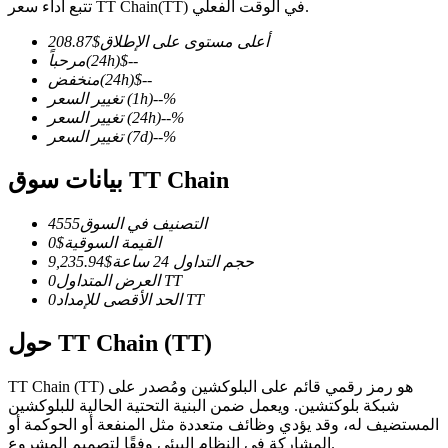
تتبع أداء سعر TT Chain(TT) في الوقت الفعلي.
أعلى مستوى على الإطلاق
$
208.87
--
$
(24h)
مرحباً
--
$
(24h)
منخفض
%
--
(1h)
تغيير السعر
العقود الآجلة لـ COIN-M
%
--
(24h)
تغيير السعر
العقود الآجلة للعملات المشفرة
%
--
(7d)
تغيير السعر
بيانات سوق TT Chain
TradFi
التصنيف في السوق
4555
القيمة السوقية
$
0
مشتقات الأسهم والعملات الأجنبية والمعادن الثمينة والسلع
حجم التداول 24 ساعة
$
9,235.94
TT
العرض المتداول
0
TT
الحد الأقصى للإمداد
0
حول TT Chain (TT)
TT Chain (TT) هو رمز رقمي قائم على البلوكشين ومُصدر على
شبكة بلوكتشين. ويعمل ضمن البنية التحتية الحالية للبلوكشين
المستضيف له، وقد يؤدي وظائف متعددة مثل المنفعة أو الحوكمة أو
المشاركة في النظام البيئي وفقًا لتصميم المشروع.