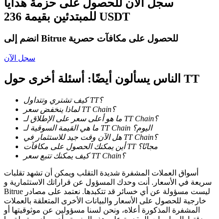
سجل الآن للحصول على حزمة هدايا
للمبتدئين بقيمة 236 USDT
كن متداول نسخ
استمتع بتقاسم الأرباح وعمولات نسخ التداول
انضم إلى Bitrue للحصول على مكافآت حصرية
سجل الآن
الناس يسألون أيضًا: أسئلة أخرى حول TT
كيف تشتري وتتداول TT؟
لماذا ينخفض سعر TT Chain؟
ما هو أعلى سعر على الإطلاق لـ TT Chain؟
ما هي القيمة السوقية لـ TT Chain اليوم؟
معلومة
هل الآن وقت جيد للاستثمار في TT Chain؟
أين يمكنك الحصول على مكافآت TT مجانًا؟
تحليل البيانات الضخمة بما في ذلك المعلومات التجارية، وما
كيف يمكنك تتبع سعر TT Chain؟
إلى ذلك.
أسواق العملات المشفرة شديدة التقلب ويمكن أن تشهد تقلبات
سريعة في الأسعار. أنت وحدك المسؤول عن قراراتك الاستثمارية و
Bitrue ليست مسؤولة عن أي خسائر قد تتكبدها. نعتمد على مصادر
خارجية للحصول على الأسعار والبيانات الأخرى المتعلقة بالعملات
المشفرة المذكورة أعلاه، ونحن لسنا مسؤولين عن موثوقيتها أو