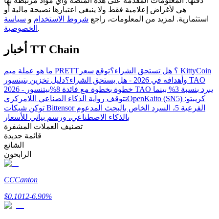
دقتها. المعلومات المقدمة على هذه المنصة وأي مواد مرتبطة بها
هي لأغراض إعلامية فقط ولا ينبغي اعتبارها نصيحة مالية أو
استثمارية. لمزيد من المعلومات، راجع
شروط الاستخدام
و
سياسة
.
الخصوصية
مرشد
أخبار TT Chain
دليل المبتدئين للعقود الآجلة
ما هو عملة ميم PRETT؟ هل تستحق الشراء؟
توقع سعر KittyCoin
وأهدافه في 2026 - هل يستحق الشراء؟
دليل تخزين بتينسور TAO
2026 - خطوة بخطوة مع فائدة 8%
بيتنسور TAO يبرد بنسبة 3% بينما
OpenKaito (SN5) كريبتو:
تتوقف رواية الذكاء الصناعي اللامركزي
توكن شبكات Bittensor الفرعية 5، السرد الخاص بالبحث المدعوم
بالذكاء الاصطناعي، ورسم بياني للأسعار
تصنيف العملات المشفرة
قائمة جديدة
الشائع
الرابحون
استراتيجيات التداول
تعلم كيفية البقاء مربحة
CC
Canton
$
0.1012
-6.90
%