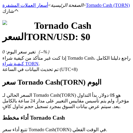
(TORN)
Tornado Cash
>
الصفحة الرئيسية
>
أسعار العملات المشفرة
شارك
Tornado Cash
العقود الآجلة
0
/USD: $
TORN
السعر
%）
--
（
تغير سعر اليوم
:
0
إذا كنت غير متأكد من كيفية شراء Tornado Cash، راجع دليلنا الكامل
.
كيفية شراء TORN
تم تحديث البيانات في الساعة (UTC+8)
سعر Tornado Cash(TORN) اليوم
العقود الآجلة USDT
السعر الحالي لـ Tornado Cash(TORN) هو $0 دولار. بدأ التداول
مؤخراً، ولم يتم تأسيس مقاييس التغيير على مدار 24 ساعة بالكامل
العقود الآجلة باستخدام USDT كضمان
بعد. سيتم عرض بيانات السوق بمجرد تسجيل حجم تداول كافٍ.
أداء مخطط Tornado Cash
تتبع أداء سعر Tornado Cash(TORN) في الوقت الفعلي.