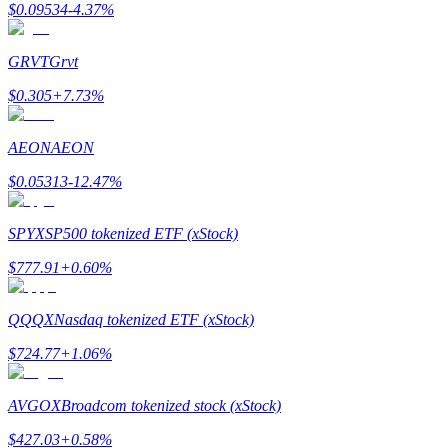
$
0.09534
-4.37
%
GRVT
Grvt
يكسب
$
0.305
+
7.73
%
AEON
AEON
$
0.05313
-12.47
%
SPYX
SP500 tokenized ETF (xStock)
$
777.91
+
0.60
%
خنزير الطاقة
QQQX
Nasdaq tokenized ETF (xStock)
احصل على مكافآت تنافسية يوميًا
$
724.77
+
1.06
%
AVGOX
Broadcom tokenized stock (xStock)
$
427.03
+
0.58
%