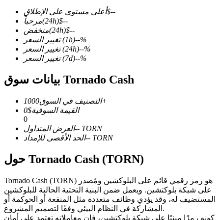
--
$
أعلى مستوى على الإطلاق
--
$
(24h)
مرحباً
--
$
(24h)
منخفض
%
--
(1h)
تغيير السعر
%
--
(24h)
تغيير السعر
العقود الآجلة لـ COIN-M
%
--
(7d)
تغيير السعر
العقود الآجلة للعملات المشفرة
بيانات سوق Tornado Cash
1000+
التصنيف في السوق
TradFi
القيمة السوقية
$
0
0
مشتقات الأسهم والعملات الأجنبية والمعادن الثمينة والسلع
TORN
--
العرض المتداول
TORN
--
الحد الأقصى للإمداد
حول Tornado Cash (TORN)
Tornado Cash (TORN) هو رمز رقمي قائم على البلوكشين ومُصدر
على شبكة بلوكتشين. ويعمل ضمن البنية التحتية الحالية للبلوكشين
المستضيف له، وقد يؤدي وظائف متعددة مثل المنفعة أو الحوكمة أو
المشاركة في النظام البيئي وفقًا لتصميم المشروع.
كونه رمزًا مبنيًا على شبكة بلوكتشين، فإن معاملاته تعتمد على أمان