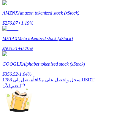
AMZNX
Amazon tokenized stock (xStock)
$
276.87
+
1.19
%
التوقيع المساحي
عوائد عالية والوصول الفوري
METAX
Meta tokenized stock (xStock)
$
595.21
+
0.79
%
GOOGLX
Alphabet tokenized stock (xStock)
$
356.52
-1.04
%
1788 USDT
سجل واحصل على مكافأة تصل إلى
انضم الآن
Launchpool
الرهان المرن لكسب العملات الرقمية الشهيرة