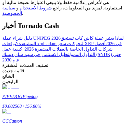
هي لأغراض إعلامية فقط ولا ينبغي اعتبارها نصيحة مالية أو
استثمارية. لمزيد من المعلومات، راجع
شروط الاستخدام
و
سياسة
.
الخصوصية
مرشد
أخبار Tornado Cash
دليل المبتدئين للعقود الآجلة
لماذا يعتبر عملة كاش كات تستحق
دليل شراء عملة UNIPEG 2026
توقعات xrpl_adam لتحركات سعر XRP في 2026
أفضل
المشاهدة؟
شركات التداول الخاصة بالعملات المشفرة 2026: كيفية عمل
التداول الممول
تحليل الاستثمار في سهم سان ديسك (SNDK) حتى
عام 2030
تصنيف العملات المشفرة
قائمة جديدة
الشائع
الرابحون
استراتيجيات التداول
PIPEDOG
Pipedog
تعلم كيفية البقاء مربحة
$
0.002568
+
156.80
%
CC
Canton