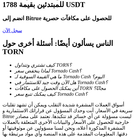
للمبتدئين بقيمة 1788 USDT
كن متداول نسخ
انضم إلى Bitrue للحصول على مكافآت حصرية
استمتع بتقاسم الأرباح وعمولات نسخ التداول
سجل الآن
الناس يسألون أيضًا: أسئلة أخرى حول
TORN
كيف تشتري وتتداول TORN؟
لماذا ينخفض سعر Tornado Cash؟
ما هي القيمة السوقية لـ Tornado Cash اليوم؟
هل الآن وقت جيد للاستثمار في Tornado Cash؟
معلومة
أين يمكنك الحصول على مكافآت TORN مجانًا؟
تحليل البيانات الضخمة بما في ذلك المعلومات التجارية، وما
كيف يمكنك تتبع سعر Tornado Cash؟
إلى ذلك.
أسواق العملات المشفرة شديدة التقلب ويمكن أن تشهد تقلبات
سريعة في الأسعار. أنت وحدك المسؤول عن قراراتك الاستثمارية و
Bitrue ليست مسؤولة عن أي خسائر قد تتكبدها. نعتمد على مصادر
خارجية للحصول على الأسعار والبيانات الأخرى المتعلقة بالعملات
المشفرة المذكورة أعلاه، ونحن لسنا مسؤولين عن موثوقيتها أو
دقتها. المعلومات المقدمة على هذه المنصة وأي مواد مرتبطة بها