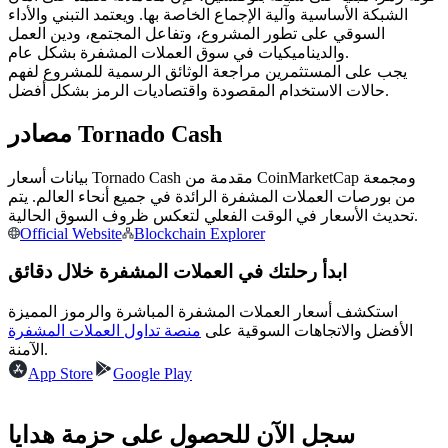
العقود الآجلة USDC
الشبكة الأساسية وآلية الإجماع الخاصة بها. ويعتمد التبني والأداء
السوقي على تطور المشروع، وتفاعل المجتمع، ودين العمل
العقود الآجلة باستخدام USDC كضمان
والديناميكيات في سوق العملات المشفرة بشكل عام.
يجب على المستثمرين مراجعة الوثائق الرسمية للمشروع لفهم
حالات الاستخدام المقصودة واقتصاديات الرمز بشكل أفضل.
مصادر Tornado Cash
بيانات أسعار Tornado Cash مقدمة من CoinMarketCap ومجمعة
من بورصات العملات المشفرة الرائدة في جميع أنحاء العالم. يتم
تحديث الأسعار في الوقت الفعلي لتعكس ظروف السوق الحالية.
Official Website
Blockchain Explorer
نسخ التداول
ابدأ رحلتك في العملات المشفرة خلال دقائق
انضم إلى أفضل المتداولين
استكشف أسعار العملات المشفرة المباشرة والرموز المميزة
الأفضل والاتجاهات السوقية على
منصة تداول العملات المشفرة
الآمنة.
App Store
Google Play
سجل الآن للحصول على حزمة هدايا