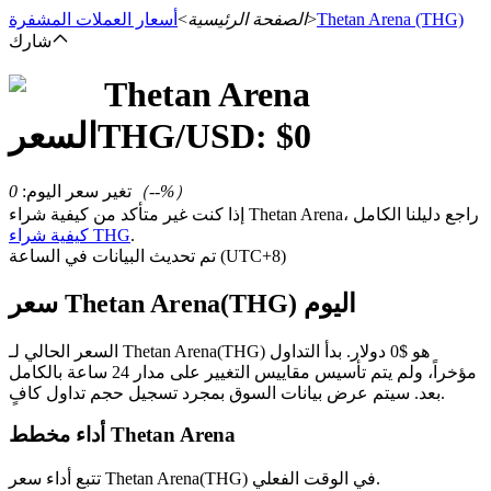
(THG)
Thetan Arena
>
الصفحة الرئيسية
>
أسعار العملات المشفرة
شارك
Thetan Arena
العقود الآجلة
0
/USD: $
THG
السعر
%）
--
（
تغير سعر اليوم
:
0
إذا كنت غير متأكد من كيفية شراء Thetan Arena، راجع دليلنا الكامل
.
كيفية شراء THG
تم تحديث البيانات في الساعة (UTC+8)
سعر Thetan Arena(THG) اليوم
العقود الآجلة USDT
السعر الحالي لـ Thetan Arena(THG) هو $0 دولار. بدأ التداول
مؤخراً، ولم يتم تأسيس مقاييس التغيير على مدار 24 ساعة بالكامل
العقود الآجلة باستخدام USDT كضمان
بعد. سيتم عرض بيانات السوق بمجرد تسجيل حجم تداول كافٍ.
أداء مخطط Thetan Arena
تتبع أداء سعر Thetan Arena(THG) في الوقت الفعلي.