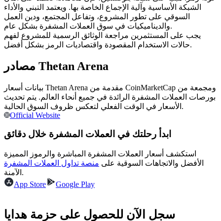
العقود الآجلة USDC
الشبكة الأساسية وآلية الإجماع الخاصة بها. ويعتمد التبني والأداء
السوقي على تطور المشروع، وتفاعل المجتمع، ودين العمل
العقود الآجلة باستخدام USDC كضمان
والديناميكيات في سوق العملات المشفرة بشكل عام.
يجب على المستثمرين مراجعة الوثائق الرسمية للمشروع لفهم
حالات الاستخدام المقصودة واقتصاديات الرمز بشكل أفضل.
مصادر Thetan Arena
بيانات أسعار Thetan Arena مقدمة من CoinMarketCap ومجمعة من
بورصات العملات المشفرة الرائدة في جميع أنحاء العالم. يتم تحديث
الأسعار في الوقت الفعلي لتعكس ظروف السوق الحالية.
Official Website
نسخ التداول
ابدأ رحلتك في العملات المشفرة خلال دقائق
انضم إلى أفضل المتداولين
استكشف أسعار العملات المشفرة المباشرة والرموز المميزة
الأفضل والاتجاهات السوقية على
منصة تداول العملات المشفرة
الآمنة.
App Store
Google Play
سجل الآن للحصول على حزمة هدايا