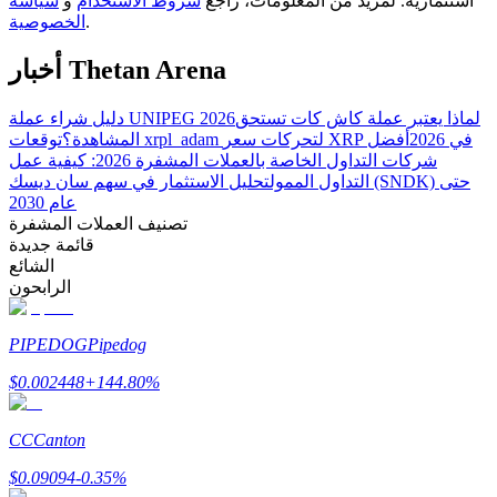
استثمارية. لمزيد من المعلومات، راجع
شروط الاستخدام
و
سياسة
.
الخصوصية
أخبار Thetan Arena
مرشد
لماذا يعتبر عملة كاش كات تستحق
دليل شراء عملة UNIPEG 2026
دليل المبتدئين للعقود الآجلة
توقعات xrpl_adam لتحركات سعر XRP في 2026
أفضل
المشاهدة؟
شركات التداول الخاصة بالعملات المشفرة 2026: كيفية عمل
التداول الممول
تحليل الاستثمار في سهم سان ديسك (SNDK) حتى
عام 2030
تصنيف العملات المشفرة
قائمة جديدة
الشائع
الرابحون
PIPEDOG
Pipedog
استراتيجيات التداول
$
0.002448
+
144.80
%
تعلم كيفية البقاء مربحة
CC
Canton
$
0.09094
-0.35
%