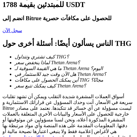
للمبتدئين بقيمة 1788 USDT
كن متداول نسخ
انضم إلى Bitrue للحصول على مكافآت حصرية
استمتع بتقاسم الأرباح وعمولات نسخ التداول
سجل الآن
الناس يسألون أيضًا: أسئلة أخرى حول THG
كيف تشتري وتتداول THG؟
لماذا ينخفض سعر Thetan Arena؟
ما هي القيمة السوقية لـ Thetan Arena اليوم؟
هل الآن وقت جيد للاستثمار في Thetan Arena؟
أين يمكنك الحصول على مكافآت THG مجانًا؟
معلومة
كيف يمكنك تتبع سعر Thetan Arena؟
تحليل البيانات الضخمة بما في ذلك المعلومات التجارية، وما
أسواق العملات المشفرة شديدة التقلب ويمكن أن تشهد تقلبات
إلى ذلك.
سريعة في الأسعار. أنت وحدك المسؤول عن قراراتك الاستثمارية و
Bitrue ليست مسؤولة عن أي خسائر قد تتكبدها. نعتمد على مصادر
خارجية للحصول على الأسعار والبيانات الأخرى المتعلقة بالعملات
المشفرة المذكورة أعلاه، ونحن لسنا مسؤولين عن موثوقيتها أو
دقتها. المعلومات المقدمة على هذه المنصة وأي مواد مرتبطة بها
هي لأغراض إعلامية فقط ولا ينبغي اعتبارها نصيحة مالية أو