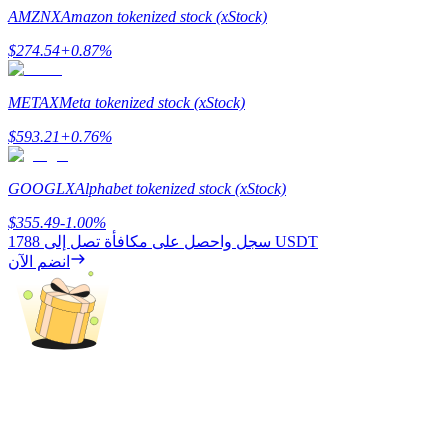
AMZNX
Amazon tokenized stock (xStock)
$
274.54
+
0.87
%
التوقيع المساحي
METAX
Meta tokenized stock (xStock)
عوائد عالية والوصول الفوري
$
593.21
+
0.76
%
GOOGLX
Alphabet tokenized stock (xStock)
$
355.49
-1.00
%
1788 USDT
سجل واحصل على مكافأة تصل إلى
انضم الآن
Launchpool
الرهان المرن لكسب العملات الرقمية الشهيرة