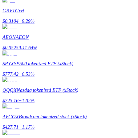
GRVT
Grvt
$
0.3104
+
9.29
%
يكسب
AEON
AEON
$
0.05259
-11.64
%
SPYX
SP500 tokenized ETF (xStock)
$
777.42
+
0.53
%
خنزير الطاقة
QQQX
Nasdaq tokenized ETF (xStock)
احصل على مكافآت تنافسية يوميًا
$
725.16
+
1.02
%
AVGOX
Broadcom tokenized stock (xStock)
$
427.71
+
1.17
%