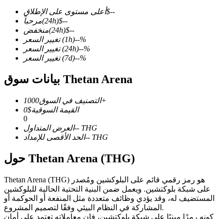
--
$
أعلى مستوى على الإطلاق
--
$
(24h)
مرحباً
--
$
(24h)
منخفض
%
--
(1h)
تغيير السعر
%
--
(24h)
تغيير السعر
العقود الآجلة لـ COIN-M
%
--
(7d)
تغيير السعر
العقود الآجلة للعملات المشفرة
بيانات سوق Thetan Arena
1000+
التصنيف في السوق
TradFi
القيمة السوقية
$
0
0
مشتقات الأسهم والعملات الأجنبية والمعادن الثمينة والسلع
THG
--
العرض المتداول
THG
--
الحد الأقصى للإمداد
حول Thetan Arena (THG)
Thetan Arena (THG) هو رمز رقمي قائم على البلوكشين ومُصدر
على شبكة بلوكتشين. ويعمل ضمن البنية التحتية الحالية للبلوكشين
المستضيف له، وقد يؤدي وظائف متعددة مثل المنفعة أو الحوكمة أو
المشاركة في النظام البيئي وفقًا لتصميم المشروع.
كونه رمزًا مبنيًا على شبكة بلوكتشين، فإن معاملاته تعتمد على أمان