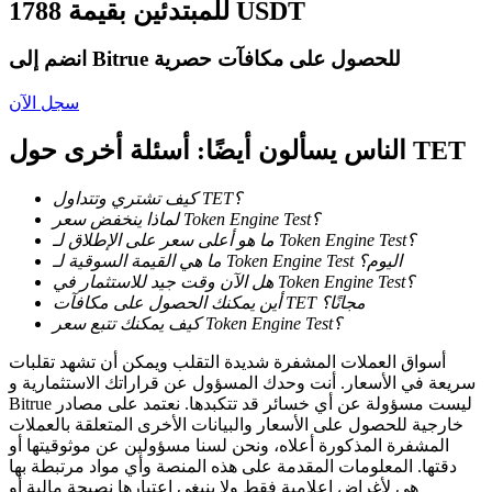
للمبتدئين بقيمة 1788 USDT
انضم إلى Bitrue للحصول على مكافآت حصرية
يكسب
سجل الآن
الناس يسألون أيضًا: أسئلة أخرى حول TET
كيف تشتري وتتداول TET؟
لماذا ينخفض سعر Token Engine Test؟
ما هو أعلى سعر على الإطلاق لـ Token Engine Test؟
ما هي القيمة السوقية لـ Token Engine Test اليوم؟
هل الآن وقت جيد للاستثمار في Token Engine Test؟
أين يمكنك الحصول على مكافآت TET مجانًا؟
خنزير الطاقة
كيف يمكنك تتبع سعر Token Engine Test؟
احصل على مكافآت تنافسية يوميًا
أسواق العملات المشفرة شديدة التقلب ويمكن أن تشهد تقلبات
سريعة في الأسعار. أنت وحدك المسؤول عن قراراتك الاستثمارية و
Bitrue ليست مسؤولة عن أي خسائر قد تتكبدها. نعتمد على مصادر
خارجية للحصول على الأسعار والبيانات الأخرى المتعلقة بالعملات
المشفرة المذكورة أعلاه، ونحن لسنا مسؤولين عن موثوقيتها أو
دقتها. المعلومات المقدمة على هذه المنصة وأي مواد مرتبطة بها
هي لأغراض إعلامية فقط ولا ينبغي اعتبارها نصيحة مالية أو