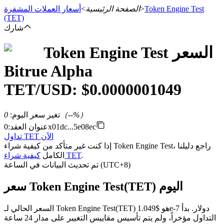
Token Engine Test
>
الصفحة الرئيسية
>
أسعار العملات المشفرة
(TET)
شارك
السعر
Token Engine Test
العقود الآجلة
Bitrue Alpha
TET
/USD: $
0.0000001049
%）
--
（
تغير سعر اليوم
:
0
0x01dc...5e08ec
عنوان العقد
:
تداول TET الآن
إذا كنت غير متأكد من كيفية شراء Token Engine Test، راجع دليلنا
العقود الآجلة USDT
.
كيفية شراء TET
الكامل
تم تحديث البيانات في الساعة (UTC+8)
العقود الآجلة باستخدام USDT كضمان
سعر Token Engine Test(TET) اليوم
السعر الحالي لـ Token Engine Test(TET) هو $1.049e-7 دولار. بدأ
التداول مؤخراً، ولم يتم تأسيس مقاييس التغيير على مدار 24 ساعة