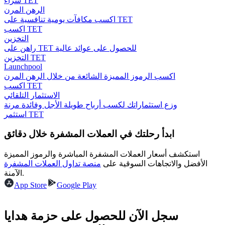
شراء TET
الرهن المرن
اكسب مكافآت يومية تنافسية على TET
اكسب TET
التخزين
مرشد
راهن على TET للحصول على عوائد عالية
التخزين TET
دليل المبتدئين للعقود الآجلة
Launchpool
اكسب الرموز المميزة الشائعة من خلال الرهن المرن
اكسب TET
الاستثمار التلقائي
وزع استثماراتك لكسب أرباح طويلة الأجل وفائدة مرنة
استثمر TET
ابدأ رحلتك في العملات المشفرة خلال دقائق
استكشف أسعار العملات المشفرة المباشرة والرموز المميزة
استراتيجيات التداول
الأفضل والاتجاهات السوقية على
منصة تداول العملات المشفرة
الآمنة.
تعلم كيفية البقاء مربحة
App Store
Google Play
سجل الآن للحصول على حزمة هدايا