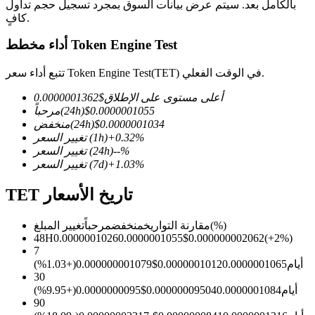
بالكامل بعد. سيتم عرض بيانات السوق بمجرد تسجيل حجم تداول
كافٍ.
أداء مخطط Token Engine Test
العقود الآجلة لـ COIN-M
تتبع أداء سعر Token Engine Test(TET) في الوقت الفعلي.
العقود الآجلة للعملات المشفرة
أعلى مستوى على الإطلاق
$
0.0000001362
0.0000001055
$
(24h)
مرحباً
0.0000001034
$
(24h)
منخفض
%
0.32
+
(1h)
تغيير السعر
TradFi
%
--
(24h)
تغيير السعر
%
1.03
+
(7d)
تغيير السعر
مشتقات الأسهم والعملات الأجنبية والمعادن الثمينة والسلع
TET تاريخ الأسعار
(%)
مقارنة التواريخ
منخفض
مرحباً
تغيير المبلغ
48H
0.0000001026
0.0000001055
$
0.000000002062
(
+
2
%)
7
أيام
0.0000001065
0.0000001012
$
0.000000001079
(
+
1.03
%)
30
أيام
0.0000001084
0.00000009504
$
0.0000000095
(
+
9.95
%)
90