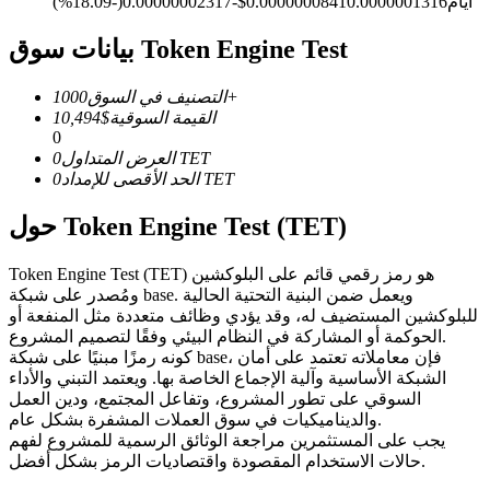
العقود الآجلة USDC
أيام
0.0000001316
0.0000000841
$
-0.00000002317
(
-18.09
%)
العقود الآجلة باستخدام USDC كضمان
بيانات سوق Token Engine Test
1000+
التصنيف في السوق
القيمة السوقية
$
10,494
0
TET
العرض المتداول
0
TET
الحد الأقصى للإمداد
0
حول Token Engine Test (TET)
نسخ التداول
Token Engine Test (TET) هو رمز رقمي قائم على البلوكشين
ومُصدر على شبكة base. ويعمل ضمن البنية التحتية الحالية
انضم إلى أفضل المتداولين
للبلوكشين المستضيف له، وقد يؤدي وظائف متعددة مثل المنفعة أو
الحوكمة أو المشاركة في النظام البيئي وفقًا لتصميم المشروع.
كونه رمزًا مبنيًا على شبكة base، فإن معاملاته تعتمد على أمان
الشبكة الأساسية وآلية الإجماع الخاصة بها. ويعتمد التبني والأداء
السوقي على تطور المشروع، وتفاعل المجتمع، ودين العمل
والديناميكيات في سوق العملات المشفرة بشكل عام.
يجب على المستثمرين مراجعة الوثائق الرسمية للمشروع لفهم
حالات الاستخدام المقصودة واقتصاديات الرمز بشكل أفضل.