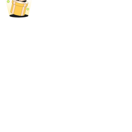
Bitrue
AI
شركاء بيترو
شركاء Bitrue
تصل العمولات إلى 65٪!