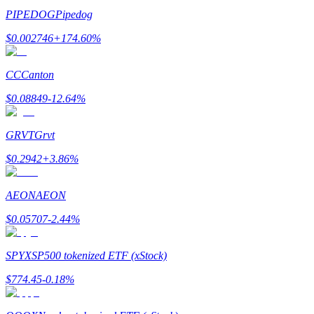
PIPEDOG
Pipedog
$
0.002746
+
174.60
%
CC
Canton
عمليات احتجاز BTR
$
0.08849
-12.64
%
استثمارات حصرية لحاملي BTR
GRVT
Grvt
$
0.2942
+
3.86
%
AEON
AEON
$
0.05707
-2.44
%
القروض
SPYX
SP500 tokenized ETF (xStock)
خدمة الاقتراض المدعومة بالعملات المشفرة
$
774.45
-0.18
%