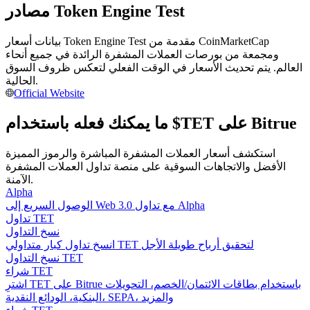
مصادر Token Engine Test
كن متداول نسخ
بيانات أسعار Token Engine Test مقدمة من CoinMarketCap
استمتع بتقاسم الأرباح وعمولات نسخ التداول
ومجمعة من بورصات العملات المشفرة الرائدة في جميع أنحاء
العالم. يتم تحديث الأسعار في الوقت الفعلي لتعكس ظروف السوق
الحالية.
Official Website
ما يمكنك فعله باستخدام $TET على Bitrue
استكشف أسعار العملات المشفرة المباشرة والرموز المميزة
الأفضل والاتجاهات السوقية على منصة تداول العملات المشفرة
الآمنة.
معلومة
Alpha
الوصول السريع إلى Web 3.0 مع تداول Alpha
تحليل البيانات الضخمة بما في ذلك المعلومات التجارية، وما
تداول TET
إلى ذلك.
نسخ التداول
انسخ تداول كبار متداولي TET لتحقيق أرباح طويلة الأجل
نسخ التداول TET
شراء TET
اشترِ TET على Bitrue باستخدام بطاقات الائتمان/الخصم، التحويلات
البنكية، الودائع النقدية، SEPA، والمزيد