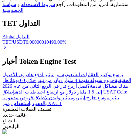
استثمارية. لمزيد من المعلومات، راجع
شروط الاستخدام
و
سياسة
.
الخصوصية
التداول
TET
التوقيع المساحي
عوائد عالية والوصول الفوري
Alpha التداول
TET/USDT
0.0000001049
0.00
%
أخبار Token Engine Test
توسع توكنيز العقارات السعودية من تيثير لدفع هادرون للأصول
الحقيقية
خروج سيولة بقيمة 4 مليار دولار من تيثر خلال 60 يومًا: هل
هناك مشاكل قادمة؟
تصل أرباح تذر في الربع الثاني من عام 2026
إلى 1.5 مليار دولار مع ارتفاع احتياطيات الذهب
إطلاق USAT Celo:
Launchpool
تيثير تتوسع خارج إيثيريوم
تيثير وليدن لإطلاق قروض مدعومة
بالذهب باستخدام رموز XAUT
الرهان المرن لكسب العملات الرقمية الشهيرة
تصنيف العملات المشفرة
قائمة جديدة
الشائع
الرابحون