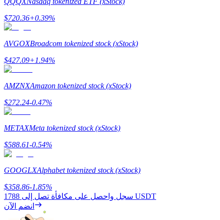
QQQX
Nasdaq tokenized ETF (xStock)
$
720.36
+
0.39
%
AVGOX
Broadcom tokenized stock (xStock)
$
427.09
+
1.94
%
الاستثمار التلقائي
AMZNX
Amazon tokenized stock (xStock)
احصل على أرباح طويلة الأجل وفوائد مرنة
$
272.24
-0.47
%
METAX
Meta tokenized stock (xStock)
$
588.61
-0.54
%
GOOGLX
Alphabet tokenized stock (xStock)
$
358.86
-1.85
%
تعلم الستاكينغ
1788 USDT
سجل واحصل على مكافأة تصل إلى
تعرف على كيفية كسب الدخل السلبي
انضم الآن