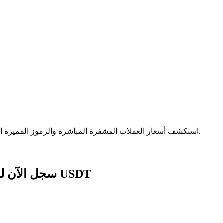
الآمنة.
استكشف أسعار العملات المشفرة المباشرة والرموز المميزة ا
سجل الآن للحصول على حزمة هدايا للمبتدئين بقيمة 1788 USDT