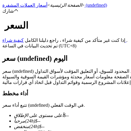
(undefined)
>
الصفحة الرئيسية
>
أسعار العملات المشفرة
شارك
السعر
العقود الآجلة
.
كيفية شراء
إذا كنت غير متأكد من كيفية شراء ، راجع دليلنا الكامل
تم تحديث البيانات في الساعة (UTC+8)
سعر (undefined) اليوم
العقود الآجلة USDT
أداء مخطط
العقود الآجلة باستخدام USDT كضمان
تتبع أداء سعر (undefined) في الوقت الفعلي.
--
$
أعلى مستوى على الإطلاق
--
$
(24h)
مرحباً
--
$
(24h)
منخفض