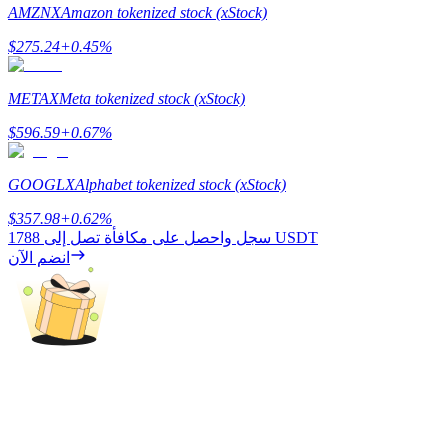
AMZNX
Amazon tokenized stock (xStock)
$
275.24
+
0.45
%
مرشد
METAX
Meta tokenized stock (xStock)
دليل المبتدئين للعقود الآجلة
$
596.59
+
0.67
%
GOOGLX
Alphabet tokenized stock (xStock)
$
357.98
+
0.62
%
1788 USDT
سجل واحصل على مكافأة تصل إلى
انضم الآن
استراتيجيات التداول
تعلم كيفية البقاء مربحة