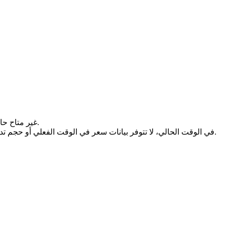
سعر (undefined) غير متاح حالياً. قد يكون ذلك بسبب عدم إدراج الرمز المميز للتداول بعد، أو النشاط المحدود للسوق، أو التعليق المؤقت لأسواق التداول.
في الوقت الحالي، لا تتوفر بيانات سعر في الوقت الفعلي أو حجم تداول مؤكد. بمجرد إنشاء أو استئناف أسواق التداول النشطة، ستقدم هذه الصفحة معلومات أسعار محدثة ومؤشرات القيمة السوقية والسيولة.