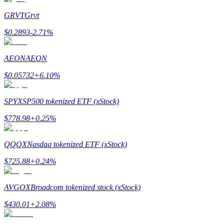
GRVT
Grvt
كن متداول نسخ
$
0.2893
-2.71
%
استمتع بتقاسم الأرباح وعمولات نسخ التداول
AEON
AEON
$
0.05732
+
6.10
%
SPYX
SP500 tokenized ETF (xStock)
$
778.98
+
0.25
%
معلومة
QQQX
Nasdaq tokenized ETF (xStock)
$
725.88
+
0.24
%
AVGOX
Broadcom tokenized stock (xStock)
$
430.01
+
2.08
%