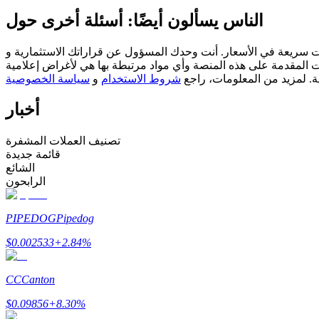
العقود الآجلة USDC
الناس يسألون أيضًا: أسئلة أخرى حول
العقود الآجلة باستخدام USDC كضمان
مسؤول عن قراراتك الاستثمارية و Bitrue ليست مسؤولة عن أي خسائر قد تتكبدها. نعتمد على مصادر خارجية
ات المقدمة على هذه المنصة وأي مواد مرتبطة بها هي لأغراض إعلامية
ية. لمزيد من المعلومات، راجع
شروط الاستخدام
و
سياسة الخصوصية
أخبار
تصنيف العملات المشفرة
قائمة جديدة
الشائع
نسخ التداول
الرابحون
انضم إلى أفضل المتداولين
PIPEDOG
Pipedog
$
0.002533
+
2.84
%
CC
Canton
$
0.09856
+
8.30
%