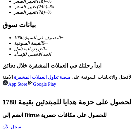
%
--
(1h)
تغيير السعر
%
--
(24h)
تغيير السعر
%
--
(7d)
تغيير السعر
بيانات سوق
العقود الآجلة لـ COIN-M
1000+
التصنيف في السوق
العقود الآجلة للعملات المشفرة
--
$
القيمة السوقية
--
العرض المتداول
--
الحد الأقصى للإمداد
TradFi
ابدأ رحلتك في العملات المشفرة خلال دقائق
مشتقات الأسهم والعملات الأجنبية والمعادن الثمينة والسلع
لأفضل والاتجاهات السوقية على
منصة تداول العملات المشفرة
App Store
Google Play
انضم إلى Bitrue للحصول على مكافآت حصرية
سجل الآن