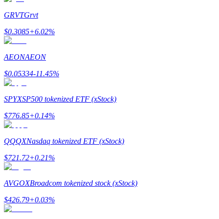
GRVT
Grvt
كن متداول نسخ
$
0.3085
+
6.02
%
استمتع بتقاسم الأرباح وعمولات نسخ التداول
AEON
AEON
$
0.05334
-11.45
%
SPYX
SP500 tokenized ETF (xStock)
$
776.85
+
0.14
%
معلومة
QQQX
Nasdaq tokenized ETF (xStock)
$
721.72
+
0.21
%
AVGOX
Broadcom tokenized stock (xStock)
$
426.79
+
0.03
%