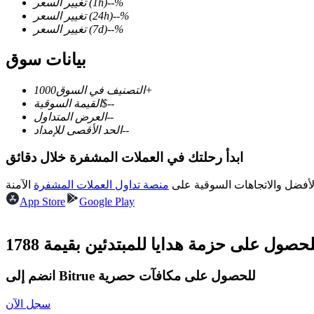
%
--
(1h)
تغيير السعر
%
--
(24h)
تغيير السعر
%
--
(7d)
تغيير السعر
بيانات سوق
العقود الآجلة لـ COIN-M
1000+
التصنيف في السوق
العقود الآجلة للعملات المشفرة
--
$
القيمة السوقية
--
العرض المتداول
--
الحد الأقصى للإمداد
TradFi
ابدأ رحلتك في العملات المشفرة خلال دقائق
مشتقات الأسهم والعملات الأجنبية والمعادن الثمينة والسلع
لأفضل والاتجاهات السوقية على
منصة تداول العملات المشفرة
App Store
Google Play
انضم إلى Bitrue للحصول على مكافآت حصرية
سجل الآن