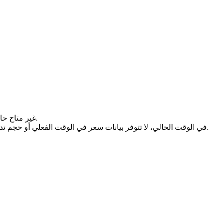
سعر (undefined) غير متاح حالياً. قد يكون ذلك بسبب عدم إدراج الرمز المميز للتداول بعد، أو النشاط المحدود للسوق، أو التعليق المؤقت لأسواق التداول.
في الوقت الحالي، لا تتوفر بيانات سعر في الوقت الفعلي أو حجم تداول مؤكد. بمجرد إنشاء أو استئناف أسواق التداول النشطة، ستقدم هذه الصفحة معلومات أسعار محدثة ومؤشرات القيمة السوقية والسيولة.