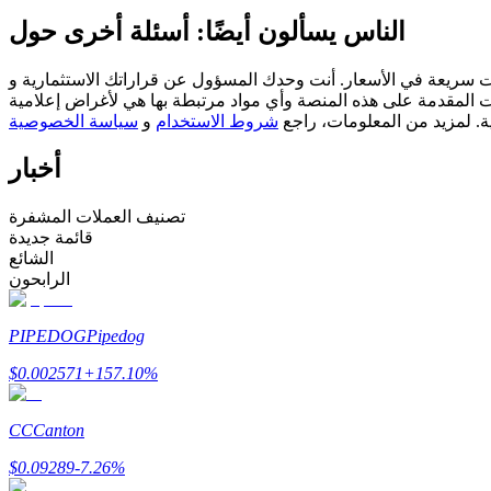
العقود الآجلة USDC
الناس يسألون أيضًا: أسئلة أخرى حول
العقود الآجلة باستخدام USDC كضمان
مسؤول عن قراراتك الاستثمارية و Bitrue ليست مسؤولة عن أي خسائر قد تتكبدها. نعتمد على مصادر خارجية
ات المقدمة على هذه المنصة وأي مواد مرتبطة بها هي لأغراض إعلامية
ية. لمزيد من المعلومات، راجع
شروط الاستخدام
و
سياسة الخصوصية
أخبار
تصنيف العملات المشفرة
قائمة جديدة
الشائع
نسخ التداول
الرابحون
انضم إلى أفضل المتداولين
PIPEDOG
Pipedog
$
0.002571
+
157.10
%
CC
Canton
$
0.09289
-7.26
%