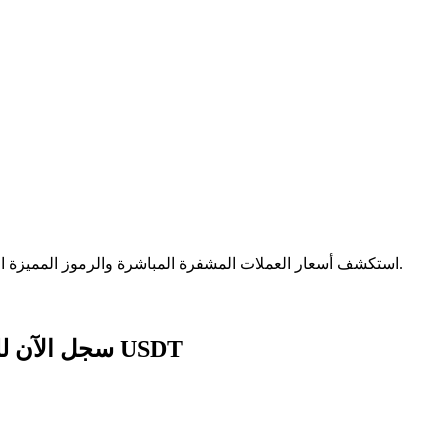
الآمنة.
استكشف أسعار العملات المشفرة المباشرة والرموز المميزة ا
سجل الآن للحصول على حزمة هدايا للمبتدئين بقيمة 1788 USDT