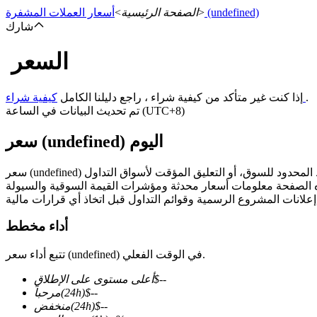
(undefined)
>
الصفحة الرئيسية
>
أسعار العملات المشفرة
شارك
السعر
العقود الآجلة
.
كيفية شراء
إذا كنت غير متأكد من كيفية شراء ، راجع دليلنا الكامل
تم تحديث البيانات في الساعة (UTC+8)
سعر (undefined) اليوم
العقود الآجلة USDT
أداء مخطط
العقود الآجلة باستخدام USDT كضمان
تتبع أداء سعر (undefined) في الوقت الفعلي.
--
$
أعلى مستوى على الإطلاق
--
$
(24h)
مرحباً
--
$
(24h)
منخفض