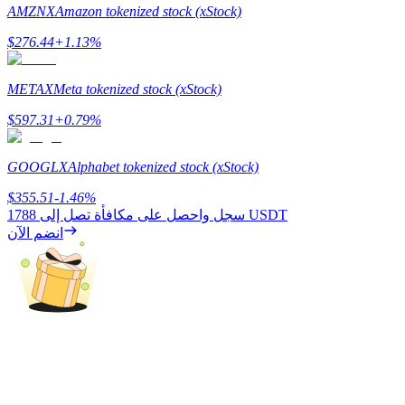
AMZNX
Amazon tokenized stock (xStock)
$
276.44
+
1.13
%
مرشد
METAX
Meta tokenized stock (xStock)
دليل المبتدئين للعقود الآجلة
$
597.31
+
0.79
%
GOOGLX
Alphabet tokenized stock (xStock)
$
355.51
-1.46
%
1788 USDT
سجل واحصل على مكافأة تصل إلى
انضم الآن
استراتيجيات التداول
تعلم كيفية البقاء مربحة