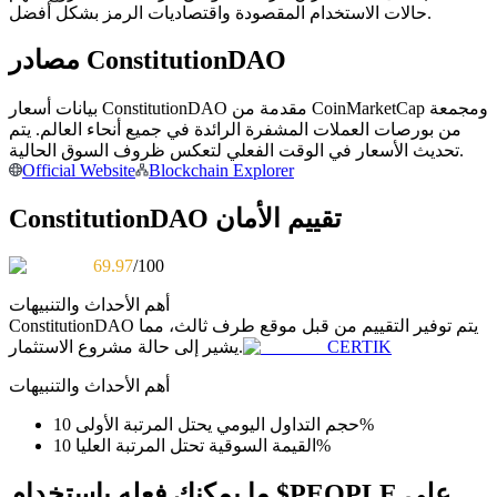
حالات الاستخدام المقصودة واقتصاديات الرمز بشكل أفضل.
كن متداول نسخ
مصادر ConstitutionDAO
استمتع بتقاسم الأرباح وعمولات نسخ التداول
بيانات أسعار ConstitutionDAO مقدمة من CoinMarketCap ومجمعة
من بورصات العملات المشفرة الرائدة في جميع أنحاء العالم. يتم
تحديث الأسعار في الوقت الفعلي لتعكس ظروف السوق الحالية.
Official Website
Blockchain Explorer
ConstitutionDAO تقييم الأمان
69.97
/100
معلومة
أهم الأحداث والتنبيهات
يتم توفير التقييم من قبل موقع طرف ثالث، مما
ConstitutionDAO
تحليل البيانات الضخمة بما في ذلك المعلومات التجارية، وما
CERTIK
يشير إلى حالة مشروع الاستثمار.
إلى ذلك.
أهم الأحداث والتنبيهات
حجم التداول اليومي يحتل المرتبة الأولى 10%
القيمة السوقية تحتل المرتبة العليا 10%
ما يمكنك فعله باستخدام $PEOPLE على