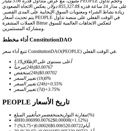
وحجم تداول
5.06 مليار PEOPLE
مليون
، مع عرض متداول قدره
على مدار 24 ساعة قدره
$855,327.8 دولار
. يعكس الاتجاه الصعودي
زيادة نشاط الشراء ومعنويات السوق الإيجابية على المدى القصير.
يتم تحديث أسعار PEOPLE في الوقت الفعلي على منصة تداول
العملات المشفرة Bitrue لتعكس الاتجاهات العالمية للسوق
ومشاركة المستثمرين.
العقود الآجلة لـ COIN-M
أداء مخطط ConstitutionDAO
العقود الآجلة للعملات المشفرة
تتبع أداء سعر ConstitutionDAO(PEOPLE) في الوقت الفعلي.
TradFi
أعلى مستوى على الإطلاق
$
1.1
0.00767
$
(24h)
مرحباً
مشتقات الأسهم والعملات الأجنبية والمعادن الثمينة والسلع
0.00702
$
(24h)
منخفض
%
0
(1h)
تغيير السعر
%
0.55
+
(24h)
تغيير السعر
%
3.75
+
(7d)
تغيير السعر
PEOPLE تاريخ الأسعار
(%)
مقارنة التواريخ
منخفض
مرحباً
تغيير المبلغ
48H
0.00699
0.00762
$
0.00008
(
+
1.12
%)
7 أيام
0.00722
0.00652
$
0.00026
(
+
3.75
%)