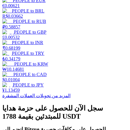
PEOPLE
to
EUR
€
0.00621
PEOPLE
to
BRL
R$
0.03662
PEOPLE
to
RUB
التوقيع المساحي
₽
0.58857
PEOPLE
to
GBP
عوائد عالية والوصول الفوري
£
0.00532
PEOPLE
to
INR
₹
0.68199
PEOPLE
to
TRY
₺
0.34179
PEOPLE
to
KRW
₩
10.14681
PEOPLE
to
CAD
$
0.01004
PEOPLE
to
JPY
¥
1.13459
Launchpool
المزيد من تحويلات العملات المشفرة
الرهان المرن لكسب العملات الرقمية الشهيرة
سجل الآن للحصول على حزمة هدايا
للمبتدئين بقيمة 1788 USDT
انضم إلى Bitrue للحصول على مكافآت حصرية