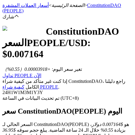
ConstitutionDAO
>
الصفحة الرئيسية
>
أسعار العملات المشفرة
(PEOPLE)
شارك
ConstitutionDAO
العقود الآجلة
/USD:
PEOPLE
السعر
$
0.007164
تغير سعر اليوم
:
+0.00003918
（
0.55
%）
تداول PEOPLE الآن
إذا كنت غير متأكد من كيفية شراء ConstitutionDAO، راجع دليلنا
.
كيفية شراء PEOPLE
الكامل
24H
1W
1M
3M
1Y
3Y
العقود الآجلة USDT
تم تحديث البيانات في الساعة (UTC+8)
العقود الآجلة باستخدام USDT كضمان
سعر ConstitutionDAO(PEOPLE) اليوم
السعر الحالي لـ ConstitutionDAO(PEOPLE) هو
$0.007164 دولار
،
بزيادة
0.55%
خلال الـ 24 ساعة الماضية. يبلغ حجم سوقه
$36.95