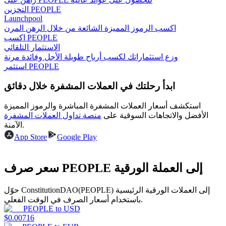
التخزين PEOPLE
Launchpool
اكسب الرموز المميزة الشائعة من خلال الرهن المرن
اكسب PEOPLE
يكسب
الاستثمار التلقائي
وزع استثماراتك لكسب أرباح طويلة الأجل وفائدة مرنة
استثمر PEOPLE
ابدأ رحلتك في العملات المشفرة خلال دقائق
استكشف أسعار العملات المشفرة المباشرة والرموز المميزة
الأفضل والاتجاهات السوقية على
منصة تداول العملات المشفرة
الآمنة.
App Store
Google Play
خنزير الطاقة
احصل على مكافآت تنافسية يوميًا
سعر صرف PEOPLE إلى العملة الورقية
حوّل ConstitutionDAO(PEOPLE) إلى العملات الورقية الرئيسية
باستخدام أسعار الصرف في الوقت الفعلي.
PEOPLE
to
USD
$
0.00716