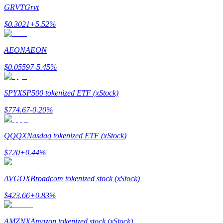
GRVT
Grvt
$
0.3021
+
5.52
%
AEON
AEON
$
0.05597
-5.45
%
الإحالة
SPYX
SP500 tokenized ETF (xStock)
قم بدعوة صديق لتحصل على مكافآت نقدية
$
774.67
-0.20
%
BTC Welcome Rewards
QQQX
Nasdaq tokenized ETF (xStock)
$
720
+
0.44
%
AVGOX
Broadcom tokenized stock (xStock)
$
423.66
+
0.83
%
AMZNX
Amazon tokenized stock (xStock)