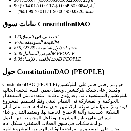
30 أيام
0.00722
0.00522
$
0.00166
(
+
30.07
%)
العقود الآجلة USDC
90 أيام
0.00842
0.00495
$
-0.00117
(
-14.01
%)
العقود الآجلة باستخدام USDC كضمان
1 سنة
0.02263
0.00495
$
-0.01171
(
-61.99
%)
بيانات سوق ConstitutionDAO
التصنيف في السوق
423
36.95M
القيمة السوقية
$
حجم التداول 24 ساعة
$
855,327.8
PEOPLE
5.06B
العرض المتداول
PEOPLE
5.06B
الحد الأقصى للإمداد
حول ConstitutionDAO (PEOPLE)
نسخ التداول
انضم إلى أفضل المتداولين
ConstitutionDAO (PEOPLE) هو رمز رقمي قائم على البلوكشين
ومُصدر على شبكة بلوكتشين. ويعمل ضمن البنية التحتية الحالية
للبلوكشين المستضيف له، وقد يؤدي وظائف متعددة مثل المنفعة أو
الحوكمة أو المشاركة في النظام البيئي وفقًا لتصميم المشروع.
كونه رمزًا مبنيًا على شبكة بلوكتشين، فإن معاملاته تعتمد على أمان
الشبكة الأساسية وآلية الإجماع الخاصة بها. ويعتمد التبني والأداء
السوقي على تطور المشروع، وتفاعل المجتمع، ودين العمل
والديناميكيات في سوق العملات المشفرة بشكل عام.
يجب على المستثمرين مراجعة الوثائق الرسمية للمشروع لفهم