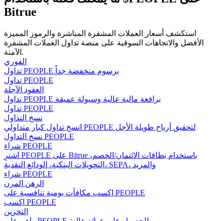
Bitrue
استكشف أسعار العملات المشفرة المباشرة والرموز المميزة
مرشد
الأفضل والاتجاهات السوقية على منصة تداول العملات المشفرة
الآمنة.
دليل المبتدئين للعقود الآجلة
الفوري
تداول PEOPLE برسوم منخفضة جداً
تداول PEOPLE
العقود الآجلة
تداول PEOPLE برافعة مالية عالية وسيولة عميقة
تداول PEOPLE
نسخ التداول
انسخ تداول كبار متداولي PEOPLE لتحقيق أرباح طويلة الأجل
نسخ التداول PEOPLE
شراء PEOPLE
اشترِ PEOPLE على Bitrue باستخدام بطاقات الائتمان/الخصم،
استراتيجيات التداول
التحويلات البنكية، الودائع النقدية، SEPA، والمزيد
شراء PEOPLE
تعلم كيفية البقاء مربحة
الرهن المرن
اكسب مكافآت يومية تنافسية على PEOPLE
اكسب PEOPLE
التخزين
راهن على PEOPLE للحصول على عوائد عالية