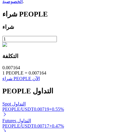
.
الخصوصية
PEOPLE
شراء
شراء
الاستثمار التلقائي
احصل على أرباح طويلة الأجل وفوائد مرنة
التكلفة
0.007164
1
PEOPLE
=
0.007164
شراء PEOPLE الآن
التداول
PEOPLE
Spot التداول
PEOPLE/USDT
0.00719
+
0.55
%
تعلم الستاكينغ
Futures التداول
تعرف على كيفية كسب الدخل السلبي
PEOPLE/USDT
0.00717
+
0.47
%