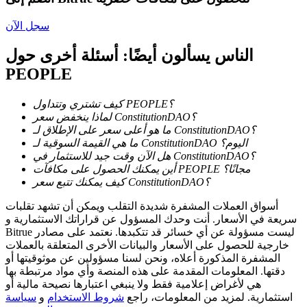
سجل الآن
الناس يسألون أيضًا: أسئلة أخرى حول
PEOPLE
عمليات احتجاز BTR
استثمارات حصرية لحاملي BTR
كيف تشتري وتتداول PEOPLE؟
لماذا ينخفض سعر ConstitutionDAO؟
ما هو أعلى سعر على الإطلاق لـ ConstitutionDAO؟
ما هي القيمة السوقية لـ ConstitutionDAO اليوم؟
هل الآن وقت جيد للاستثمار في ConstitutionDAO؟
أين يمكنك الحصول على مكافآت PEOPLE مجانًا؟
كيف يمكنك تتبع سعر ConstitutionDAO؟
أسواق العملات المشفرة شديدة التقلب ويمكن أن تشهد تقلبات
سريعة في الأسعار. أنت وحدك المسؤول عن قراراتك الاستثمارية و
Bitrue ليست مسؤولة عن أي خسائر قد تتكبدها. نعتمد على مصادر
القروض
خارجية للحصول على الأسعار والبيانات الأخرى المتعلقة بالعملات
المشفرة المذكورة أعلاه، ونحن لسنا مسؤولين عن موثوقيتها أو
خدمة الاقتراض المدعومة بالعملات المشفرة
دقتها. المعلومات المقدمة على هذه المنصة وأي مواد مرتبطة بها
هي لأغراض إعلامية فقط ولا ينبغي اعتبارها نصيحة مالية أو
استثمارية. لمزيد من المعلومات، راجع
شروط الاستخدام
و
سياسة