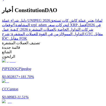
Bitrue
AI
أخبار ConstitutionDAO
لماذا يعتبر عملة كاش كات تستحق
دليل شراء عملة UNIPEG 2026
توقعات xrpl_adam لتحركات سعر XRP في 2026
أفضل
المشاهدة؟
شركات التداول الخاصة بالعملات المشفرة 2026: كيفية عمل
التداول الممول
الزمن في القوة للعملات المشفرة: شرح GTC مقابل
IOC مقابل FOK
شركاء بيترو
تصنيف العملات المشفرة
قائمة جديدة
الشائع
الرابحون
PIPEDOG
Pipedog
$
0.002817
+
181.70
%
CC
Canton
شركاء Bitrue
$
0.08983
-11.51
%
تصل العمولات إلى 65٪!