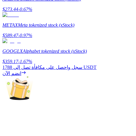
$
273.44
-0.67
%
BTC Welcome Rewards
Deposit & Trade BTC to Share 25000 USDT prize pool!
METAX
Meta tokenized stock (xStock)
$
589.47
-0.97
%
Deposit CASHCAT & Win
GOOGLX
Alphabet tokenized stock (xStock)
Share 500000 CASHCAT prize pool
$
359.17
-1.67
%
1788 USDT
سجل واحصل على مكافأة تصل إلى
انضم الآن
Exclusive for BitMart Users
Register & Trade to Win 500,000 USDT
Precious Metals Trading Carnival
Trade Gold & Silver · 33,333 USDT Bonus