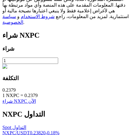
دقتها. المعلومات المقدمة على هذه المنصة وأي مواد مرتبطة بها
هي لأغراض إعلامية فقط ولا ينبغي اعتبارها نصيحة مالية أو
استثمارية. لمزيد من المعلومات، راجع
شروط الاستخدام
و
سياسة
.
الخصوصية
عمليات احتجاز BTR
NXPC
شراء
استثمارات حصرية لحاملي BTR
شراء
التكلفة
0.2379
1
NXPC
=
0.2379
شراء NXPC الآن
القروض
التداول
NXPC
خدمة الاقتراض المدعومة بالعملات المشفرة
Spot التداول
NXPC/USDT
0.23820
-0.18
%