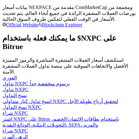
بيانات أسعار NEXPACE مقدمة من CoinMarketCap ومجمعة من
كن متداول نسخ
بورصات العملات المشفرة الرائدة في جميع أنحاء العالم. يتم تحديث
الأسعار في الوقت الفعلي لتعكس ظروف السوق الحالية.
استمتع بتقاسم الأرباح وعمولات نسخ التداول
Official Website
Blockchain Explorer
ما يمكنك فعله باستخدام $NXPC على
Bitrue
استكشف أسعار العملات المشفرة المباشرة والرموز المميزة
الأفضل والاتجاهات السوقية على منصة تداول العملات المشفرة
الآمنة.
الفوري
تداول NXPC برسوم منخفضة جداً
معلومة
تداول NXPC
تحليل البيانات الضخمة بما في ذلك المعلومات التجارية، وما
نسخ التداول
إلى ذلك.
انسخ تداول كبار متداولي NXPC لتحقيق أرباح طويلة الأجل
نسخ التداول NXPC
شراء NXPC
اشترِ NXPC على Bitrue باستخدام بطاقات الائتمان/الخصم،
التحويلات البنكية، الودائع النقدية، SEPA، والمزيد
شراء NXPC
الرهن المرن