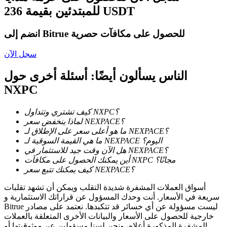
للمبتدئين بقيمة 236 USDT
انضم إلى Bitrue للحصول على مكافآت حصرية
التوقيع المساحي
سجل الآن
عوائد عالية والوصول الفوري
الناس يسألون أيضًا: أسئلة أخرى حول
NXPC
كيف تشتري وتتداول NXPC؟
لماذا ينخفض سعر NEXPACE؟
ما هو أعلى سعر على الإطلاق لـ NEXPACE؟
ما هي القيمة السوقية لـ NEXPACE اليوم؟
هل الآن وقت جيد للاستثمار في NEXPACE؟
أين يمكنك الحصول على مكافآت NXPC مجانًا؟
Launchpool
كيف يمكنك تتبع سعر NEXPACE؟
الرهان المرن لكسب العملات الرقمية الشهيرة
أسواق العملات المشفرة شديدة التقلب ويمكن أن تشهد تقلبات
سريعة في الأسعار. أنت وحدك المسؤول عن قراراتك الاستثمارية و
Bitrue ليست مسؤولة عن أي خسائر قد تتكبدها. نعتمد على مصادر
خارجية للحصول على الأسعار والبيانات الأخرى المتعلقة بالعملات
المشفرة المذكورة أعلاه، ونحن لسنا مسؤولين عن موثوقيتها أو