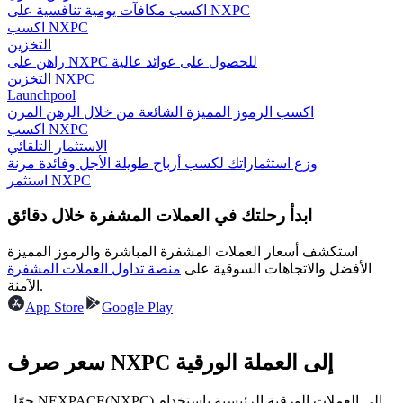
اكسب مكافآت يومية تنافسية على NXPC
اكسب NXPC
التخزين
راهن على NXPC للحصول على عوائد عالية
مرشد
التخزين NXPC
Launchpool
دليل المبتدئين للعقود الآجلة
اكسب الرموز المميزة الشائعة من خلال الرهن المرن
اكسب NXPC
الاستثمار التلقائي
وزع استثماراتك لكسب أرباح طويلة الأجل وفائدة مرنة
استثمر NXPC
ابدأ رحلتك في العملات المشفرة خلال دقائق
استكشف أسعار العملات المشفرة المباشرة والرموز المميزة
الأفضل والاتجاهات السوقية على
منصة تداول العملات المشفرة
الآمنة.
استراتيجيات التداول
App Store
Google Play
تعلم كيفية البقاء مربحة
سعر صرف NXPC إلى العملة الورقية
حوّل NEXPACE(NXPC) إلى العملات الورقية الرئيسية باستخدام