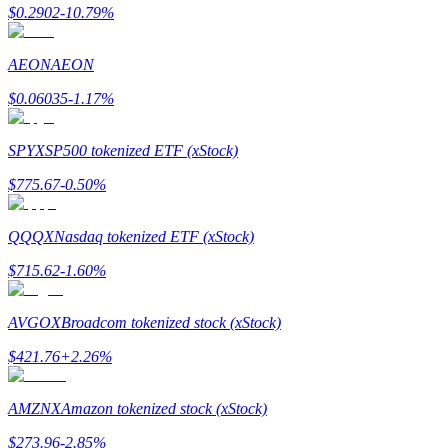
Bitrue
AI
$
0.2902
-10.79
%
AEON
AEON
$
0.06035
-1.17
%
SPYX
SP500 tokenized ETF (xStock)
شركاء بيترو
$
775.67
-0.50
%
QQQX
Nasdaq tokenized ETF (xStock)
$
715.62
-1.60
%
AVGOX
Broadcom tokenized stock (xStock)
$
421.76
+
2.26
%
شركاء Bitrue
AMZNX
Amazon tokenized stock (xStock)
تصل العمولات إلى 65٪!
$
273.96
-2.85
%