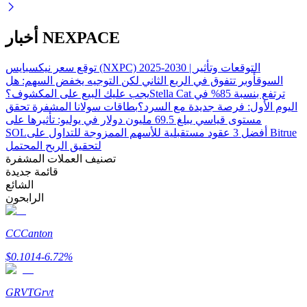
أخبار NEXPACE
توقع سعر نيكسبايس (NXPC) 2025-2030 | التوقعات وتأثير
السوق
أوبر تتفوق في الربع الثاني لكن التوجيه يخفض السهم: هل
Stella Cat ترتفع بنسبة 85% في
يجب عليك البيع على المكشوف؟
الاستثمار التلقائي
اليوم الأول: فرصة جديدة مع السرد؟
بطاقات سولانا المشفرة تحقق
مستوى قياسي يبلغ 69.5 مليون دولار في يوليو: تأثيرها على
احصل على أرباح طويلة الأجل وفوائد مرنة
أفضل 3 عقود مستقبلية للأسهم الممزوجة للتداول على Bitrue
SOL
لتحقيق الربح المحتمل
تصنيف العملات المشفرة
قائمة جديدة
الشائع
الرابحون
CC
Canton
$
0.1014
-6.72
%
تعلم الستاكينغ
تعرف على كيفية كسب الدخل السلبي
GRVT
Grvt