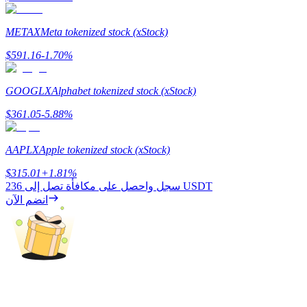
METAX
Meta tokenized stock (xStock)
$
591.16
-1.70
%
GOOGLX
Alphabet tokenized stock (xStock)
$
361.05
-5.88
%
الإحالة
قم بدعوة صديق لتحصل على مكافآت نقدية
AAPLX
Apple tokenized stock (xStock)
Deposit CASHCAT & Win
$
315.01
+
1.81
%
236 USDT
سجل واحصل على مكافأة تصل إلى
انضم الآن