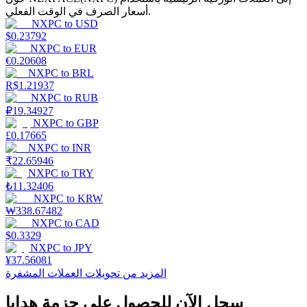
أسعار الصرف في الوقت الفعلي.
NXPC
to
USD
$
0.23792
NXPC
to
EUR
يكسب
€
0.20608
NXPC
to
BRL
R$
1.21937
NXPC
to
RUB
₽
19.34927
NXPC
to
GBP
£
0.17665
NXPC
to
INR
₹
22.65946
NXPC
to
TRY
₺
11.32406
خنزير الطاقة
NXPC
to
KRW
₩
338.67482
احصل على مكافآت تنافسية يوميًا
NXPC
to
CAD
$
0.3329
NXPC
to
JPY
¥
37.56081
المزيد من تحويلات العملات المشفرة
سجل الآن للحصول على حزمة هدايا