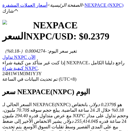
(NXPC)
NEXPACE
>
الصفحة الرئيسية
>
أسعار العملات المشفرة
شارك
NEXPACE
العقود الآجلة
0.2379
/USD: $
NXPC
السعر
تغير سعر اليوم
:
-0.0004274
（
-0.18
%）
تداول NXPC الآن
إذا كنت غير متأكد من كيفية شراء NEXPACE، راجع دليلنا الكامل
.
كيفية شراء NXPC
24H
1W
1M
3M
1Y
3Y
تم تحديث البيانات في الساعة (UTC+8)
سعر NEXPACE(NXPC) اليوم
العقود الآجلة USDT
العقود الآجلة باستخدام USDT كضمان
السعر الحالي لـ NEXPACE(NXPC) هو
$0.2379 دولار
، بانخفاض
0.18%
خلال الـ 24 ساعة الماضية. يبلغ حجم سوقه
$70.70 مليون
،
وحجم تداول على مدار
294.40 مليون NXPC
مع عرض متداول قدره
24 ساعة قدره
$255,414.04 دولار
. يشير الانخفاض الأخير إلى ضغط
بيع على المدى القصير وسط تقلبات السوق الأوسع. يتم تحديث