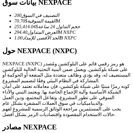
العقود الآجلة USDC
بيانات سوق NEXPACE
العقود الآجلة باستخدام USDC كضمان
التصنيف في السوق
200
70.70M
القيمة السوقية
$
حجم التداول 24 ساعة
$
255,414.04
NXPC
294.40M
العرض المتداول
NXPC
1.00B
الحد الأقصى للإمداد
حول NEXPACE (NXPC)
NEXPACE (NXPC) هو رمز رقمي قائم على البلوكشين ومُصدر
على شبكة بلوكتشين. ويعمل ضمن البنية التحتية الحالية للبلوكشين
نسخ التداول
المستضيف له، وقد يؤدي وظائف متعددة مثل المنفعة أو الحوكمة أو
المشاركة في النظام البيئي وفقًا لتصميم المشروع.
انضم إلى أفضل المتداولين
كونه رمزًا مبنيًا على شبكة بلوكتشين، فإن معاملاته تعتمد على أمان
الشبكة الأساسية وآلية الإجماع الخاصة بها. ويعتمد التبني والأداء
السوقي على تطور المشروع، وتفاعل المجتمع، ودين العمل
والديناميكيات في سوق العملات المشفرة بشكل عام.
يجب على المستثمرين مراجعة الوثائق الرسمية للمشروع لفهم
حالات الاستخدام المقصودة واقتصاديات الرمز بشكل أفضل.
مصادر NEXPACE