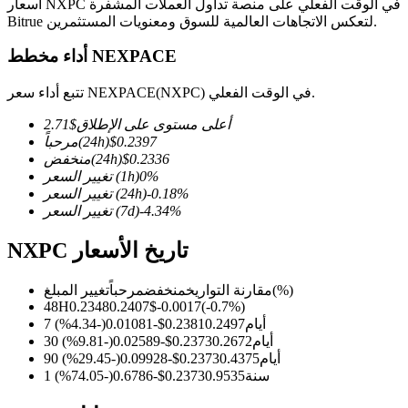
أسعار NXPC في الوقت الفعلي على منصة تداول العملات المشفرة
Bitrue لتعكس الاتجاهات العالمية للسوق ومعنويات المستثمرين.
أداء مخطط NEXPACE
العقود الآجلة لـ COIN-M
تتبع أداء سعر NEXPACE(NXPC) في الوقت الفعلي.
العقود الآجلة للعملات المشفرة
أعلى مستوى على الإطلاق
$
2.71
0.2397
$
(24h)
مرحباً
0.2336
$
(24h)
منخفض
%
0
(1h)
تغيير السعر
TradFi
%
-0.18
(24h)
تغيير السعر
%
-4.34
(7d)
تغيير السعر
مشتقات الأسهم والعملات الأجنبية والمعادن الثمينة والسلع
NXPC تاريخ الأسعار
(%)
مقارنة التواريخ
منخفض
مرحباً
تغيير المبلغ
48H
0.2348
0.2407
$
-0.0017
(
-0.7
%)
7 أيام
0.2497
0.2381
$
-0.01081
(
-4.34
%)
30 أيام
0.2672
0.2373
$
-0.02589
(
-9.81
%)
90 أيام
0.4375
0.2373
$
-0.09928
(
-29.45
%)
1 سنة
0.9535
0.2373
$
-0.6786
(
-74.05
%)