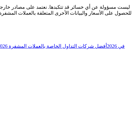
للحصول على الأسعار والبيانات الأخرى المتعلقة بالعملات المشفرة
توقعات xrpl_adam لتحركات سعر XRP في 2026