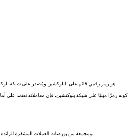
كونه رمزًا مبنيًا على شبكة بلوكتشين، فإن معاملاته تعتمد على أم
بيانات أسعار Normie مقدمة من CoinMarketCap ومجمعة من بورصات العملات المشفرة الرائدة في جميع أنحاء العالم. يتم تحديث الأسعار في الوقت الفعلي لتعكس ظروف السوق الحالية.