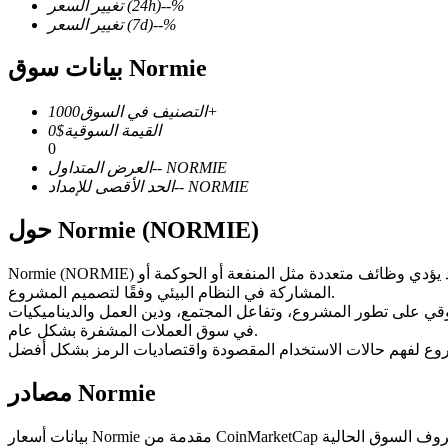
%
--
(24h)
تغيير السعر
%
--
(7d)
تغيير السعر
بيانات سوق Normie
العقود الآجلة لـ COIN-M
1000+
التصنيف في السوق
القيمة السوقية
$
0
العقود الآجلة للعملات المشفرة
0
NORMIE
--
العرض المتداول
NORMIE
--
الحد الأقصى للإمداد
TradFi
حول Normie (NORMIE)
مشتقات الأسهم والعملات الأجنبية والمعادن الثمينة والسلع
Normie (NORMIE) هو رمز رقمي قائم على البلوكشين ومُصدر على شبكة بلوكتشين. ويعمل ضمن البنية التحتية الحالية للبلوكشين المستضيف له، وقد يؤدي وظائف متعددة مثل المنفعة أو الحوكمة أو
المشاركة في النظام البيئي وفقًا لتصميم المشروع.
السوقي على تطور المشروع، وتفاعل المجتمع، ودين العمل والديناميكيات
في سوق العملات المشفرة بشكل عام.
مصادر Normie