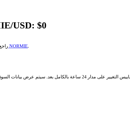
IE
/USD: $
0
.
كيفية شراء NORMIE
إذا كنت غير مت