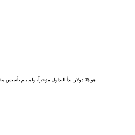
السعر الحالي لـ Normie(NORMIE) هو $0 دولار. بدأ التداول مؤخراً، ولم يتم تأسيس مقاييس التغيير على مدار 24 ساعة بالكامل بعد. سيتم عرض بيانات السوق بمجرد تسجيل حجم تداول كافٍ.