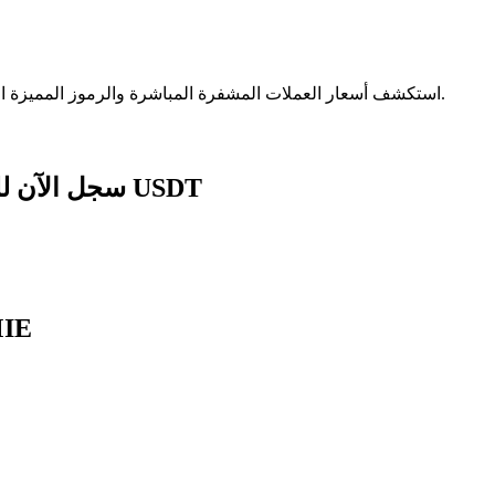
الآمنة.
استكشف أسعار العملات المشفرة المباشرة والرموز المميزة ا
سجل الآن للحصول على حزمة هدايا للمبتدئين بقيمة 1788 USDT
الناس يسألون