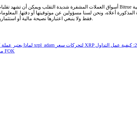
أسواق العملات المشفرة شديدة التقلب ويمكن أن تشهد تقلبات سريعة في الأسعار. أنت وحدك ال
 المذكورة أعلاه، ونحن لسنا مسؤولين عن موثوقيتها أو دقتها. المعلوم
.
فقط ولا ينبغي اعتبارها نصيحة مالية أو استثمار
أفضل شركات التداول الخاصة بالعملات المشفرة 2026: كيفية عمل التداول
لماذا يعتبر عمل
الزمن في القوة للعملات المشفرة: شرح GTC مقابل IOC مقابل FOK
تحليل البيانات الضخمة بما في ذلك المعلومات التجارية، وما إلى ذلك.