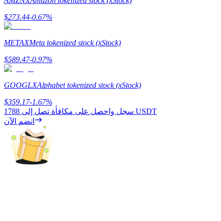
AMZNX
Amazon tokenized stock (xStock)
$
273.44
-0.67
%
يكسب
METAX
Meta tokenized stock (xStock)
$
589.47
-0.97
%
GOOGLX
Alphabet tokenized stock (xStock)
$
359.17
-1.67
%
1788 USDT
سجل واحصل على مكافأة تصل إلى
انضم الآن
خنزير الطاقة
احصل على مكافآت تنافسية يوميًا