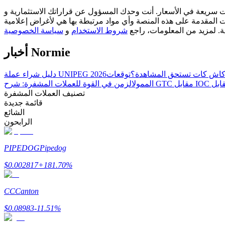
مسؤول عن قراراتك الاستثمارية و Bitrue ليست مسؤولة عن أي خسائر قد تتكبدها. نعتمد على مصادر خارجية
كن متداول نسخ
ات المقدمة على هذه المنصة وأي مواد مرتبطة بها هي لأغراض إعلامية
ية. لمزيد من المعلومات، راجع
شروط الاستخدام
و
سياسة الخصوصية
استمتع بتقاسم الأرباح وعمولات نسخ التداول
أخبار Normie
ة كاش كات تستحق المشاهدة؟
دليل شراء عملة UNIPEG 2026
الممول
تصنيف العملات المشفرة
قائمة جديدة
الشائع
الرابحون
معلومة
PIPEDOG
Pipedog
$
0.002817
+
181.70
%
CC
Canton
$
0.08983
-11.51
%