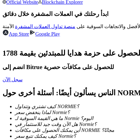
العقود الآجلة USDC
Official Website
Blockchain Explorer
العقود الآجلة باستخدام USDC كضمان
ابدأ رحلتك في العملات المشفرة خلال دقائق
لأفضل والاتجاهات السوقية على
منصة تداول العملات المشفرة
App Store
Google Play
انضم إلى Bitrue للحصول على مكافآت حصرية
نسخ التداول
سجل الآن
انضم إلى أفضل المتداولين
 أيضًا: أسئلة أخرى حول NORMIE
كيف تشتري وتتداول NORMIE؟
لماذا ينخفض سعر Normie؟
ما هي القيمة السوقية لـ Normie اليوم؟
هل الآن وقت جيد للاستثمار في Normie؟
أين يمكنك الحصول على مكافآت NORMIE مجانًا؟
كيف يمكنك تتبع سعر Normie؟