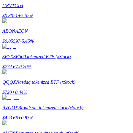
GRVT
Grvt
$
0.3021
+
5.52
%
مرشد
دليل المبتدئين للعقود الآجلة
AEON
AEON
$
0.05597
-5.45
%
SPYX
SP500 tokenized ETF (xStock)
$
774.67
-0.20
%
QQQX
Nasdaq tokenized ETF (xStock)
استراتيجيات التداول
$
720
+
0.44
%
تعلم كيفية البقاء مربحة
AVGOX
Broadcom tokenized stock (xStock)
$
423.66
+
0.83
%