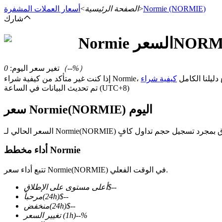
(NORMIE)
Normie
>
الصفحة الرئيسية
>
أسعار العملات المشفرة
شارك
NORM
السعر
Normie
العقود الآجلة
%）
--
（
تغير سعر اليوم
:
0
أكد من كيفية شراء Normie، راجع دليلنا الكامل
تم تحديث البيانات في الساعة (UTC+8)
سعر Normie(NORMIE) اليوم
أداء مخطط Normie
العقود الآجلة USDT
تتبع أداء سعر Normie(NORMIE) في الوقت الفعلي.
العقود الآجلة باستخدام USDT كضمان
--
$
أعلى مستوى على الإطلاق
--
$
(24h)
مرحباً
--
$
(24h)
منخفض
%
--
(1h)
تغيير السعر