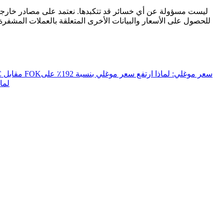
للحصول على الأسعار والبيانات الأخرى المتعلقة بالعملات المشفرة
سعر موغلي: لماذا ارتفع سعر موغلي بنسبة 192٪ على
الزمن في القوة للعملات المشفرة: شرح GTC مقابل IOC مقابل FOK
سعر K