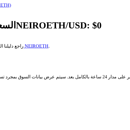
OETH)
0
/USD: $
NEIROETH
السع
.
كيفية شراء NEIROETH
إذا كنت غير متأكد من كيفية شراء eiro Ethereum