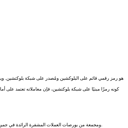
كونه رمزًا مبنيًا على شبكة بلوكتشين، فإن معاملاته تعتمد على أم
بيانات أسعار Neiro Ethereum مقدمة من CoinMarketCap ومجمعة من بورصات العملات المشفرة الرائدة في جميع أنحاء العالم. يتم تحديث الأسعار في الوقت الفعلي لتعكس ظروف السوق الحالية.