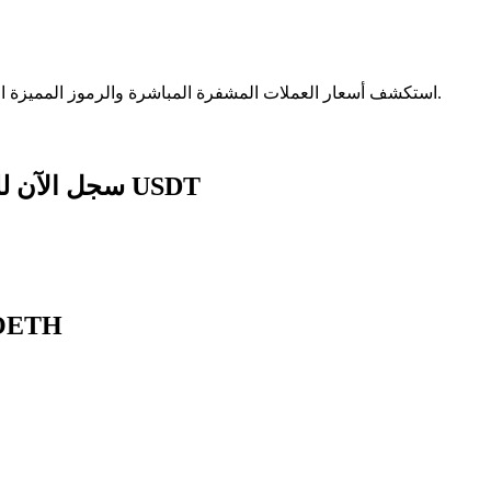
الآمنة.
استكشف أسعار العملات المشفرة المباشرة والرموز المميزة ا
سجل الآن للحصول على حزمة هدايا للمبتدئين بقيمة 1788 USDT
الناس يسألون أيضًا: