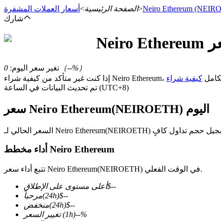
(NEIR
Neiro Ethereum
>
الصفحة الرئيسية
>
أسعار العملات المشفرة
شارك
ر
Neiro Ethereum
العقود الآجلة
%）
--
（
تغير سعر اليوم
:
0
N، راجع دليلنا الكامل
تم تحديث البيانات في الساعة (UTC+8)
سعر Neiro Ethereum(NEIROETH) اليوم
أداء مخطط Neiro Ethereum
العقود الآجلة USDT
تتبع أداء سعر Neiro Ethereum(NEIROETH) في الوقت الفعلي.
العقود الآجلة باستخدام USDT كضمان
--
$
أعلى مستوى على الإطلاق
--
$
(24h)
مرحباً
--
$
(24h)
منخفض
%
--
(1h)
تغيير السعر