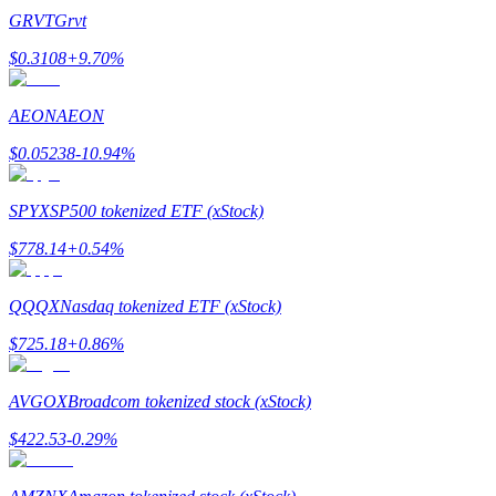
GRVT
Grvt
$
0.3108
+
9.70
%
مرشد
دليل المبتدئين للعقود الآجلة
AEON
AEON
$
0.05238
-10.94
%
SPYX
SP500 tokenized ETF (xStock)
$
778.14
+
0.54
%
QQQX
Nasdaq tokenized ETF (xStock)
استراتيجيات التداول
$
725.18
+
0.86
%
تعلم كيفية البقاء مربحة
AVGOX
Broadcom tokenized stock (xStock)
$
422.53
-0.29
%