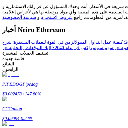
مسؤول عن قراراتك الاستثمارية و Bitrue ليست مسؤولة عن أي خسائر قد تتكبدها. نعتمد على مصادر خارجية
كن متداول نسخ
ات المقدمة على هذه المنصة وأي مواد مرتبطة بها هي لأغراض إعلامية
ية. لمزيد من المعلومات، راجع
شروط الاستخدام
و
سياسة الخصوصية
استمتع بتقاسم الأرباح وعمولات نسخ التداول
أخبار Neiro Ethereum
 سعر سهم سبيس إكس في عام 2040؟ إليك التوقعات والتحليل
تصنيف العملات المشفرة
قائمة جديدة
الشائع
الرابحون
معلومة
PIPEDOG
Pipedog
$
0.002478
+
147.80
%
CC
Canton
$
0.09094
-0.24
%