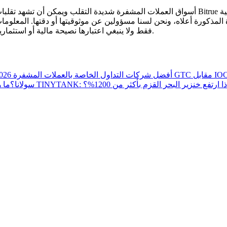
أسواق العملات المشفرة شديدة التقلب ويمكن أن تشهد تقلبات سريعة في الأسعار. أنت وحدك ال
 المذكورة أعلاه، ونحن لسنا مسؤولين عن موثوقيتها أو دقتها. المعلوم
.
فقط ولا ينبغي اعتبارها نصيحة مالية أو استثمار
أفضل شركات التداول الخاصة بالعملات المشفرة 2026: كيفية عمل التداول الممول
TINYTAN: لماذا ارتفع خنزير البحر القزم بأكثر من 1200%؟
سولانا؟
ما هو
تحليل البيانات الضخمة بما في ذلك المعلومات التجارية، وما إلى ذلك.