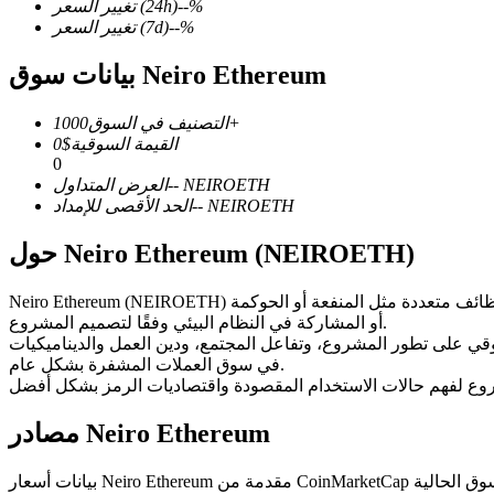
%
--
(24h)
تغيير السعر
%
--
(7d)
تغيير السعر
بيانات سوق Neiro Ethereum
العقود الآجلة لـ COIN-M
1000+
التصنيف في السوق
القيمة السوقية
$
0
العقود الآجلة للعملات المشفرة
0
NEIROETH
--
العرض المتداول
NEIROETH
--
الحد الأقصى للإمداد
TradFi
حول Neiro Ethereum (NEIROETH)
مشتقات الأسهم والعملات الأجنبية والمعادن الثمينة والسلع
Neiro Ethereum (NEIROETH) هو رمز رقمي قائم على البلوكشين ومُصدر على شبكة بلوكتشين. ويعمل ضمن البنية التحتية الحالية للبلوكشين المستضيف له، وقد يؤدي وظائف متعددة مثل المنفعة أو الحوكمة
أو المشاركة في النظام البيئي وفقًا لتصميم المشروع.
السوقي على تطور المشروع، وتفاعل المجتمع، ودين العمل والديناميكيات
في سوق العملات المشفرة بشكل عام.
مصادر Neiro Ethereum