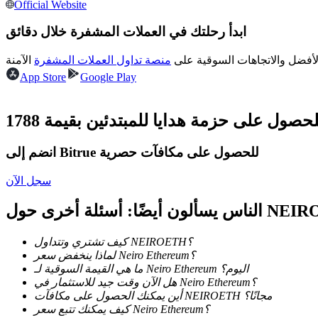
العقود الآجلة USDC
Official Website
العقود الآجلة باستخدام USDC كضمان
ابدأ رحلتك في العملات المشفرة خلال دقائق
لأفضل والاتجاهات السوقية على
منصة تداول العملات المشفرة
App Store
Google Play
انضم إلى Bitrue للحصول على مكافآت حصرية
نسخ التداول
سجل الآن
انضم إلى أفضل المتداولين
 أسئلة أخرى حول NEIROETH
كيف تشتري وتتداول NEIROETH؟
لماذا ينخفض سعر Neiro Ethereum؟
ما هي القيمة السوقية لـ Neiro Ethereum اليوم؟
هل الآن وقت جيد للاستثمار في Neiro Ethereum؟
أين يمكنك الحصول على مكافآت NEIROETH مجانًا؟
كيف يمكنك تتبع سعر Neiro Ethereum؟