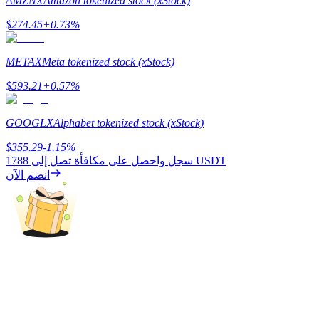
AMZNX
Amazon tokenized stock (xStock)
$
274.45
+
0.73
%
يكسب
METAX
Meta tokenized stock (xStock)
$
593.21
+
0.57
%
GOOGLX
Alphabet tokenized stock (xStock)
$
355.29
-1.15
%
1788 USDT
سجل واحصل على مكافأة تصل إلى
انضم الآن
خنزير الطاقة
احصل على مكافآت تنافسية يوميًا