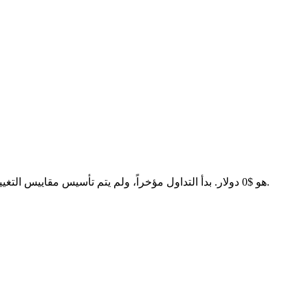
السعر الحالي لـ Neiro Ethereum(NEIROETH) هو $0 دولار. بدأ التداول مؤخراً، ولم يتم تأسيس مقاييس التغيير على مدار 24 ساعة بالكامل بعد. سيتم عرض بيانات السوق بمجرد تسجيل حجم تداول كافٍ.