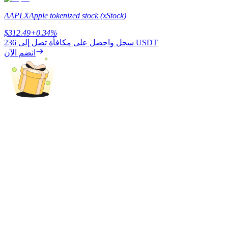
AAPLX
Apple tokenized stock (xStock)
$
312.49
+
0.34
%
يكسب
236 USDT
سجل واحصل على مكافأة تصل إلى
انضم الآن
خنزير الطاقة
احصل على مكافآت تنافسية يوميًا