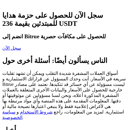
العقود الآجلة USDC
العقود الآجلة باستخدام USDC كضمان
سجل الآن للحصول على حزمة هدايا
للمبتدئين بقيمة 236 USDT
انضم إلى Bitrue للحصول على مكافآت حصرية
سجل الآن
الناس يسألون أيضًا: أسئلة أخرى حول
نسخ التداول
أسواق العملات المشفرة شديدة التقلب ويمكن أن تشهد تقلبات
سريعة في الأسعار. أنت وحدك المسؤول عن قراراتك الاستثمارية و
انضم إلى أفضل المتداولين
Bitrue ليست مسؤولة عن أي خسائر قد تتكبدها. نعتمد على مصادر
خارجية للحصول على الأسعار والبيانات الأخرى المتعلقة بالعملات
المشفرة المذكورة أعلاه، ونحن لسنا مسؤولين عن موثوقيتها أو
دقتها. المعلومات المقدمة على هذه المنصة وأي مواد مرتبطة بها
هي لأغراض إعلامية فقط ولا ينبغي اعتبارها نصيحة مالية أو
استثمارية. لمزيد من المعلومات، راجع
شروط الاستخدام
و
سياسة
.
الخصوصية
أخبار