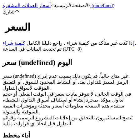
(undefined)
>
الصفحة الرئيسية
>
أسعار العملات المشفرة
شارك
السعر
العقود الآجلة
.
كيفية شراء
إذا كنت غير متأكد من كيفية شراء ، راجع دليلنا الكامل
تم تحديث البيانات في الساعة (UTC+8)
سعر (undefined) اليوم
سعر (undefined) غير متاح حالياً. قد يكون ذلك بسبب عدم إدراج
الرمز المميز للتداول بعد، أو النشاط المحدود للسوق، أو التعليق
المؤقت لأسواق التداول.
في الوقت الحالي، لا تتوفر بيانات سعر في الوقت الفعلي أو حجم
العقود الآجلة USDT
تداول مؤكد. بمجرد إنشاء أو استئناف أسواق التداول النشطة،
ستقدم هذه الصفحة معلومات أسعار محدثة ومؤشرات القيمة
العقود الآجلة باستخدام USDT كضمان
السوقية والسيولة.
يُنصح المستثمرون بالتحقق من إعلانات المشروع الرسمية وقوائم
التداول قبل اتخاذ أي قرارات مالية.
أداء مخطط