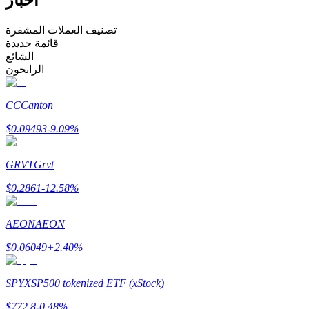
كن متداول نسخ
تصنيف العملات المشفرة
قائمة جديدة
استمتع بتقاسم الأرباح وعمولات نسخ التداول
الشائع
الرابحون
CC
Canton
$
0.09493
-9.09
%
GRVT
Grvt
$
0.2861
-12.58
%
معلومة
تحليل البيانات الضخمة بما في ذلك المعلومات التجارية، وما
AEON
AEON
إلى ذلك.
$
0.06049
+
2.40
%
SPYX
SP500 tokenized ETF (xStock)
$
772.8
-0.48
%