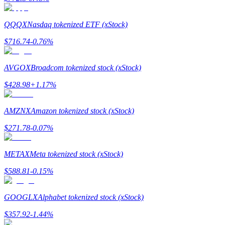
QQQX
Nasdaq tokenized ETF (xStock)
$
716.74
-0.76
%
مرشد
دليل المبتدئين للعقود الآجلة
AVGOX
Broadcom tokenized stock (xStock)
$
428.98
+
1.17
%
AMZNX
Amazon tokenized stock (xStock)
$
271.78
-0.07
%
METAX
Meta tokenized stock (xStock)
استراتيجيات التداول
$
588.81
-0.15
%
تعلم كيفية البقاء مربحة
GOOGLX
Alphabet tokenized stock (xStock)
$
357.92
-1.44
%