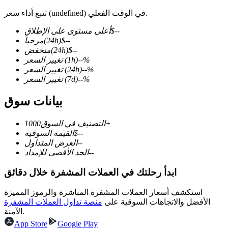
تتبع أداء سعر (undefined) في الوقت الفعلي.
--
$
أعلى مستوى على الإطلاق
--
$
(24h)
مرحباً
--
$
(24h)
منخفض
العقود الآجلة لـ COIN-M
%
--
(1h)
تغيير السعر
العقود الآجلة للعملات المشفرة
%
--
(24h)
تغيير السعر
%
--
(7d)
تغيير السعر
بيانات سوق
TradFi
1000+
التصنيف في السوق
مشتقات الأسهم والعملات الأجنبية والمعادن الثمينة والسلع
--
$
القيمة السوقية
--
العرض المتداول
--
الحد الأقصى للإمداد
ابدأ رحلتك في العملات المشفرة خلال دقائق
استكشف أسعار العملات المشفرة المباشرة والرموز المميزة
الأفضل والاتجاهات السوقية على
منصة تداول العملات المشفرة
الآمنة.
App Store
Google Play