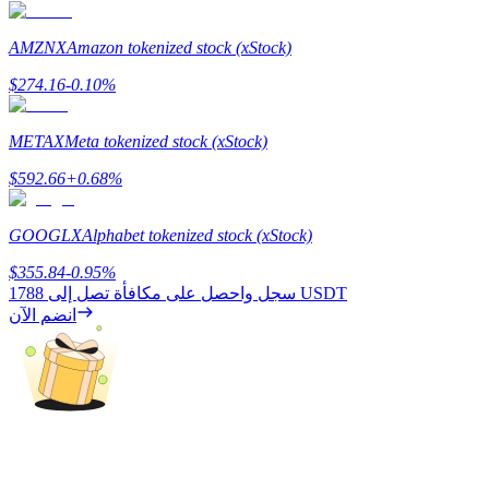
AMZNX
Amazon tokenized stock (xStock)
$
274.16
-0.10
%
التوقيع المساحي
عوائد عالية والوصول الفوري
METAX
Meta tokenized stock (xStock)
$
592.66
+
0.68
%
GOOGLX
Alphabet tokenized stock (xStock)
$
355.84
-0.95
%
1788 USDT
سجل واحصل على مكافأة تصل إلى
انضم الآن
Launchpool
الرهان المرن لكسب العملات الرقمية الشهيرة