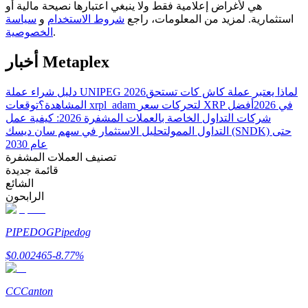
هي لأغراض إعلامية فقط ولا ينبغي اعتبارها نصيحة مالية أو
استثمارية. لمزيد من المعلومات، راجع
شروط الاستخدام
و
سياسة
.
الخصوصية
مرشد
أخبار Metaplex
دليل المبتدئين للعقود الآجلة
لماذا يعتبر عملة كاش كات تستحق
دليل شراء عملة UNIPEG 2026
توقعات xrpl_adam لتحركات سعر XRP في 2026
أفضل
المشاهدة؟
شركات التداول الخاصة بالعملات المشفرة 2026: كيفية عمل
التداول الممول
تحليل الاستثمار في سهم سان ديسك (SNDK) حتى
عام 2030
تصنيف العملات المشفرة
قائمة جديدة
الشائع
الرابحون
استراتيجيات التداول
PIPEDOG
Pipedog
تعلم كيفية البقاء مربحة
$
0.002465
-8.77
%
CC
Canton