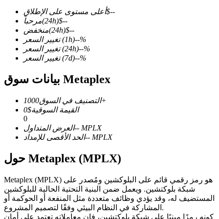
--
$
أعلى مستوى على الإطلاق
--
$
(24h)
مرحباً
--
$
(24h)
منخفض
%
--
(1h)
تغيير السعر
%
--
(24h)
تغيير السعر
العقود الآجلة لـ COIN-M
%
--
(7d)
تغيير السعر
العقود الآجلة للعملات المشفرة
بيانات سوق Metaplex
1000+
التصنيف في السوق
TradFi
القيمة السوقية
$
0
0
مشتقات الأسهم والعملات الأجنبية والمعادن الثمينة والسلع
MPLX
--
العرض المتداول
MPLX
--
الحد الأقصى للإمداد
حول Metaplex (MPLX)
Metaplex (MPLX) هو رمز رقمي قائم على البلوكشين ومُصدر على
شبكة بلوكتشين. ويعمل ضمن البنية التحتية الحالية للبلوكشين
المستضيف له، وقد يؤدي وظائف متعددة مثل المنفعة أو الحوكمة أو
المشاركة في النظام البيئي وفقًا لتصميم المشروع.
كونه رمزًا مبنيًا على شبكة بلوكتشين، فإن معاملاته تعتمد على أمان