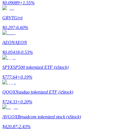
$
0.09089
+
1.55
%
GRVT
Grvt
يكسب
$
0.297
-6.60
%
AEON
AEON
$
0.05418
-0.53
%
SPYX
SP500 tokenized ETF (xStock)
$
777.64
+
0.19
%
خنزير الطاقة
QQQX
Nasdaq tokenized ETF (xStock)
احصل على مكافآت تنافسية يوميًا
$
724.33
+
0.20
%
AVGOX
Broadcom tokenized stock (xStock)
$
420.87
-2.43
%