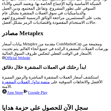
العقود الآجلة USDC
الشبكة الأساسية وآلية الإجماع الخاصة بها. ويعتمد التبني والأداء
السوقي على تطور المشروع، وتفاعل المجتمع، ودين العمل
العقود الآجلة باستخدام USDC كضمان
والديناميكيات في سوق العملات المشفرة بشكل عام.
يجب على المستثمرين مراجعة الوثائق الرسمية للمشروع لفهم
حالات الاستخدام المقصودة واقتصاديات الرمز بشكل أفضل.
مصادر Metaplex
بيانات أسعار Metaplex مقدمة من CoinMarketCap ومجمعة من
بورصات العملات المشفرة الرائدة في جميع أنحاء العالم. يتم تحديث
الأسعار في الوقت الفعلي لتعكس ظروف السوق الحالية.
Official Website
نسخ التداول
ابدأ رحلتك في العملات المشفرة خلال دقائق
انضم إلى أفضل المتداولين
استكشف أسعار العملات المشفرة المباشرة والرموز المميزة
الأفضل والاتجاهات السوقية على
منصة تداول العملات المشفرة
الآمنة.
App Store
Google Play
سجل الآن للحصول على حزمة هدايا