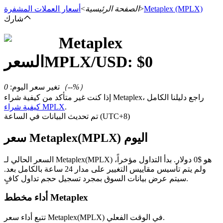
(MPLX)
Metaplex
>
الصفحة الرئيسية
>
أسعار العملات المشفرة
شارك
Metaplex
العقود الآجلة
0
/USD: $
MPLX
السعر
%）
--
（
تغير سعر اليوم
:
0
إذا كنت غير متأكد من كيفية شراء Metaplex، راجع دليلنا الكامل
.
كيفية شراء MPLX
تم تحديث البيانات في الساعة (UTC+8)
سعر Metaplex(MPLX) اليوم
العقود الآجلة USDT
السعر الحالي لـ Metaplex(MPLX) هو $0 دولار. بدأ التداول مؤخراً،
ولم يتم تأسيس مقاييس التغيير على مدار 24 ساعة بالكامل بعد.
العقود الآجلة باستخدام USDT كضمان
سيتم عرض بيانات السوق بمجرد تسجيل حجم تداول كافٍ.
أداء مخطط Metaplex
تتبع أداء سعر Metaplex(MPLX) في الوقت الفعلي.