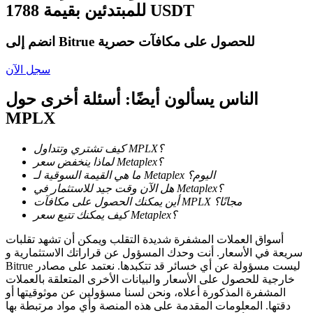
للمبتدئين بقيمة 1788 USDT
كن متداول نسخ
انضم إلى Bitrue للحصول على مكافآت حصرية
استمتع بتقاسم الأرباح وعمولات نسخ التداول
سجل الآن
الناس يسألون أيضًا: أسئلة أخرى حول
MPLX
كيف تشتري وتتداول MPLX؟
لماذا ينخفض سعر Metaplex؟
ما هي القيمة السوقية لـ Metaplex اليوم؟
هل الآن وقت جيد للاستثمار في Metaplex؟
معلومة
أين يمكنك الحصول على مكافآت MPLX مجانًا؟
تحليل البيانات الضخمة بما في ذلك المعلومات التجارية، وما
كيف يمكنك تتبع سعر Metaplex؟
إلى ذلك.
أسواق العملات المشفرة شديدة التقلب ويمكن أن تشهد تقلبات
سريعة في الأسعار. أنت وحدك المسؤول عن قراراتك الاستثمارية و
Bitrue ليست مسؤولة عن أي خسائر قد تتكبدها. نعتمد على مصادر
خارجية للحصول على الأسعار والبيانات الأخرى المتعلقة بالعملات
المشفرة المذكورة أعلاه، ونحن لسنا مسؤولين عن موثوقيتها أو
دقتها. المعلومات المقدمة على هذه المنصة وأي مواد مرتبطة بها