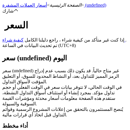
(undefined)
>
الصفحة الرئيسية
>
أسعار العملات المشفرة
شارك
السعر
العقود الآجلة
.
كيفية شراء
إذا كنت غير متأكد من كيفية شراء ، راجع دليلنا الكامل
تم تحديث البيانات في الساعة (UTC+8)
سعر (undefined) اليوم
سعر (undefined) غير متاح حالياً. قد يكون ذلك بسبب عدم إدراج
الرمز المميز للتداول بعد، أو النشاط المحدود للسوق، أو التعليق
المؤقت لأسواق التداول.
في الوقت الحالي، لا تتوفر بيانات سعر في الوقت الفعلي أو حجم
العقود الآجلة USDT
تداول مؤكد. بمجرد إنشاء أو استئناف أسواق التداول النشطة،
ستقدم هذه الصفحة معلومات أسعار محدثة ومؤشرات القيمة
العقود الآجلة باستخدام USDT كضمان
السوقية والسيولة.
يُنصح المستثمرون بالتحقق من إعلانات المشروع الرسمية وقوائم
التداول قبل اتخاذ أي قرارات مالية.
أداء مخطط