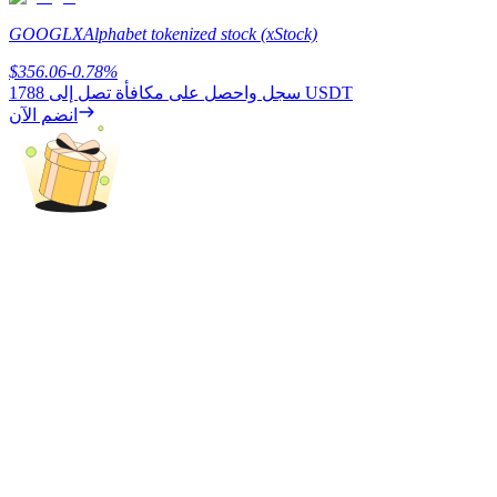
GOOGLX
Alphabet tokenized stock (xStock)
$
356.06
-0.78
%
يكسب
1788 USDT
سجل واحصل على مكافأة تصل إلى
انضم الآن
خنزير الطاقة
احصل على مكافآت تنافسية يوميًا