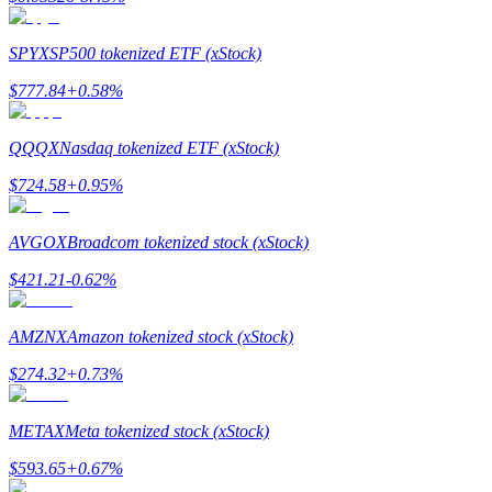
SPYX
SP500 tokenized ETF (xStock)
$
777.84
+
0.58
%
مرشد
دليل المبتدئين للعقود الآجلة
QQQX
Nasdaq tokenized ETF (xStock)
$
724.58
+
0.95
%
AVGOX
Broadcom tokenized stock (xStock)
$
421.21
-0.62
%
AMZNX
Amazon tokenized stock (xStock)
استراتيجيات التداول
$
274.32
+
0.73
%
تعلم كيفية البقاء مربحة
METAX
Meta tokenized stock (xStock)
$
593.65
+
0.67
%