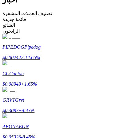
كن متداول نسخ
تصنيف العملات المشفرة
قائمة جديدة
استمتع بتقاسم الأرباح وعمولات نسخ التداول
الشائع
الرابحون
PIPEDOG
Pipedog
$
0.002422
-14.65
%
CC
Canton
$
0.08949
+
1.65
%
معلومة
تحليل البيانات الضخمة بما في ذلك المعلومات التجارية، وما
GRVT
Grvt
إلى ذلك.
$
0.3087
+
4.43
%
AEON
AEON
$
0.05326
-8.45
%