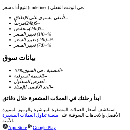
تتبع أداء سعر (undefined) في الوقت الفعلي.
--
$
أعلى مستوى على الإطلاق
--
$
(24h)
مرحباً
--
$
(24h)
منخفض
العقود الآجلة لـ COIN-M
%
--
(1h)
تغيير السعر
العقود الآجلة للعملات المشفرة
%
--
(24h)
تغيير السعر
%
--
(7d)
تغيير السعر
بيانات سوق
TradFi
1000+
التصنيف في السوق
مشتقات الأسهم والعملات الأجنبية والمعادن الثمينة والسلع
--
$
القيمة السوقية
--
العرض المتداول
--
الحد الأقصى للإمداد
ابدأ رحلتك في العملات المشفرة خلال دقائق
استكشف أسعار العملات المشفرة المباشرة والرموز المميزة
الأفضل والاتجاهات السوقية على
منصة تداول العملات المشفرة
الآمنة.
App Store
Google Play