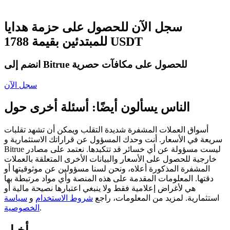
العقود الآجلة USDC
العقود الآجلة باستخدام USDC كضمان
سجل الآن للحصول على حزمة هدايا
للمبتدئين بقيمة 1788 USDT
انضم إلى Bitrue للحصول على مكافآت حصرية
سجل الآن
الناس يسألون أيضًا: أسئلة أخرى حول
نسخ التداول
أسواق العملات المشفرة شديدة التقلب ويمكن أن تشهد تقلبات
سريعة في الأسعار. أنت وحدك المسؤول عن قراراتك الاستثمارية و
انضم إلى أفضل المتداولين
Bitrue ليست مسؤولة عن أي خسائر قد تتكبدها. نعتمد على مصادر
خارجية للحصول على الأسعار والبيانات الأخرى المتعلقة بالعملات
المشفرة المذكورة أعلاه، ونحن لسنا مسؤولين عن موثوقيتها أو
دقتها. المعلومات المقدمة على هذه المنصة وأي مواد مرتبطة بها
هي لأغراض إعلامية فقط ولا ينبغي اعتبارها نصيحة مالية أو
استثمارية. لمزيد من المعلومات، راجع
شروط الاستخدام
و
سياسة
.
الخصوصية
أخبار