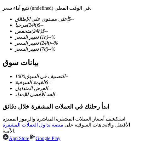
تتبع أداء سعر (undefined) في الوقت الفعلي.
--
$
أعلى مستوى على الإطلاق
--
$
(24h)
مرحباً
--
$
(24h)
منخفض
العقود الآجلة لـ COIN-M
%
--
(1h)
تغيير السعر
العقود الآجلة للعملات المشفرة
%
--
(24h)
تغيير السعر
%
--
(7d)
تغيير السعر
بيانات سوق
TradFi
1000+
التصنيف في السوق
مشتقات الأسهم والعملات الأجنبية والمعادن الثمينة والسلع
--
$
القيمة السوقية
--
العرض المتداول
--
الحد الأقصى للإمداد
ابدأ رحلتك في العملات المشفرة خلال دقائق
استكشف أسعار العملات المشفرة المباشرة والرموز المميزة
الأفضل والاتجاهات السوقية على
منصة تداول العملات المشفرة
الآمنة.
App Store
Google Play