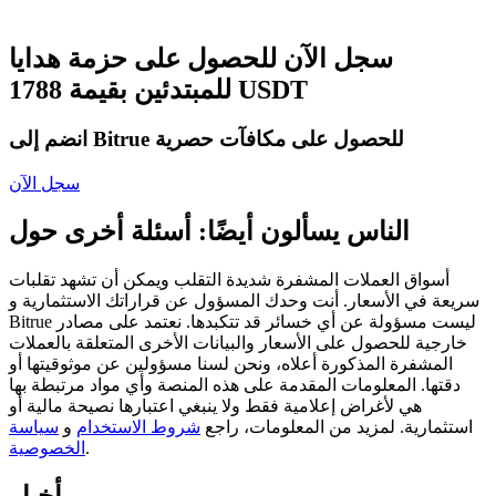
العقود الآجلة USDC
العقود الآجلة باستخدام USDC كضمان
سجل الآن للحصول على حزمة هدايا
للمبتدئين بقيمة 1788 USDT
انضم إلى Bitrue للحصول على مكافآت حصرية
سجل الآن
الناس يسألون أيضًا: أسئلة أخرى حول
نسخ التداول
أسواق العملات المشفرة شديدة التقلب ويمكن أن تشهد تقلبات
سريعة في الأسعار. أنت وحدك المسؤول عن قراراتك الاستثمارية و
انضم إلى أفضل المتداولين
Bitrue ليست مسؤولة عن أي خسائر قد تتكبدها. نعتمد على مصادر
خارجية للحصول على الأسعار والبيانات الأخرى المتعلقة بالعملات
المشفرة المذكورة أعلاه، ونحن لسنا مسؤولين عن موثوقيتها أو
دقتها. المعلومات المقدمة على هذه المنصة وأي مواد مرتبطة بها
هي لأغراض إعلامية فقط ولا ينبغي اعتبارها نصيحة مالية أو
استثمارية. لمزيد من المعلومات، راجع
شروط الاستخدام
و
سياسة
.
الخصوصية
أخبار