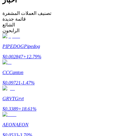
كن متداول نسخ
تصنيف العملات المشفرة
قائمة جديدة
استمتع بتقاسم الأرباح وعمولات نسخ التداول
الشائع
الرابحون
PIPEDOG
Pipedog
$
0.002847
+
12.79
%
CC
Canton
$
0.09721
-1.47
%
معلومة
تحليل البيانات الضخمة بما في ذلك المعلومات التجارية، وما
GRVT
Grvt
إلى ذلك.
$
0.3389
+
18.61
%
AEON
AEON
$
0.0533
-3.70
%