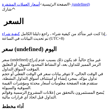
(undefined)
>
الصفحة الرئيسية
>
أسعار العملات المشفرة
شارك
السعر
العقود الآجلة
.
كيفية شراء
إذا كنت غير متأكد من كيفية شراء ، راجع دليلنا الكامل
تم تحديث البيانات في الساعة (UTC+8)
سعر (undefined) اليوم
سعر (undefined) غير متاح حالياً. قد يكون ذلك بسبب عدم إدراج
الرمز المميز للتداول بعد، أو النشاط المحدود للسوق، أو التعليق
المؤقت لأسواق التداول.
في الوقت الحالي، لا تتوفر بيانات سعر في الوقت الفعلي أو حجم
العقود الآجلة USDT
تداول مؤكد. بمجرد إنشاء أو استئناف أسواق التداول النشطة،
ستقدم هذه الصفحة معلومات أسعار محدثة ومؤشرات القيمة
العقود الآجلة باستخدام USDT كضمان
السوقية والسيولة.
يُنصح المستثمرون بالتحقق من إعلانات المشروع الرسمية وقوائم
التداول قبل اتخاذ أي قرارات مالية.
أداء مخطط