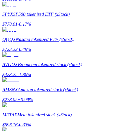
SPYX
SP500 tokenized ETF (xStock)
$
778.01
-0.17
%
مرشد
دليل المبتدئين للعقود الآجلة
QQQX
Nasdaq tokenized ETF (xStock)
$
723.22
-0.49
%
AVGOX
Broadcom tokenized stock (xStock)
$
423.25
-1.86
%
AMZNX
Amazon tokenized stock (xStock)
استراتيجيات التداول
$
278.05
+
0.99
%
تعلم كيفية البقاء مربحة
METAX
Meta tokenized stock (xStock)
$
596.16
-0.33
%