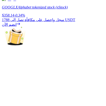
GOOGLX
Alphabet tokenized stock (xStock)
$
358.14
-0.34
%
يكسب
1788 USDT
سجل واحصل على مكافأة تصل إلى
انضم الآن
خنزير الطاقة
احصل على مكافآت تنافسية يوميًا