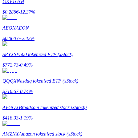
GRVT
Grvt
$
0.2866
-12.37
%
يكسب
AEON
AEON
$
0.0603
+
2.42
%
SPYX
SP500 tokenized ETF (xStock)
$
772.73
-0.49
%
QQQX
Nasdaq tokenized ETF (xStock)
خنزير الطاقة
$
716.67
-0.74
%
احصل على مكافآت تنافسية يوميًا
AVGOX
Broadcom tokenized stock (xStock)
$
418.33
-1.19
%
AMZNX
Amazon tokenized stock (xStock)