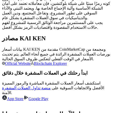
العقود الآجلة USDC
كونه رمزًا مبنيًا على شبكة بلوكتشين، فإن معاملاته تعتمد على أمان
الشبكة الأساسية وآلية الإجماع الخاصة بها. ويعتمد التبني والأداء
العقود الآجلة باستخدام USDC كضمان
السوقي على تطور المشروع، وتفاعل المجتمع، ودين العمل
والديناميكيات في سوق العملات المشفرة بشكل عام.
يجب على المستثمرين مراجعة الوثائق الرسمية للمشروع لفهم
حالات الاستخدام المقصودة واقتصاديات الرمز بشكل أفضل.
مصادر KAI KEN
بيانات أسعار KAI KEN مقدمة من CoinMarketCap ومجمعة من
بورصات العملات المشفرة الرائدة في جميع أنحاء العالم. يتم تحديث
الأسعار في الوقت الفعلي لتعكس ظروف السوق الحالية.
نسخ التداول
Official Website
Blockchain Explorer
انضم إلى أفضل المتداولين
ابدأ رحلتك في العملات المشفرة خلال دقائق
استكشف أسعار العملات المشفرة المباشرة والرموز المميزة
الأفضل والاتجاهات السوقية على
منصة تداول العملات المشفرة
الآمنة.
App Store
Google Play