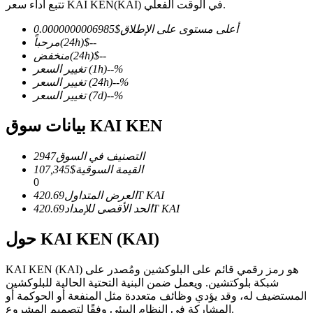
تتبع أداء سعر KAI KEN(KAI) في الوقت الفعلي.
أعلى مستوى على الإطلاق
$
0.0000000006985
--
$
(24h)
مرحباً
--
$
(24h)
منخفض
%
--
(1h)
تغيير السعر
العقود الآجلة لـ COIN-M
%
--
(24h)
تغيير السعر
العقود الآجلة للعملات المشفرة
%
--
(7d)
تغيير السعر
بيانات سوق KAI KEN
TradFi
التصنيف في السوق
2947
القيمة السوقية
$
107,345
مشتقات الأسهم والعملات الأجنبية والمعادن الثمينة والسلع
0
KAI
420.69T
العرض المتداول
KAI
420.69T
الحد الأقصى للإمداد
حول KAI KEN (KAI)
KAI KEN (KAI) هو رمز رقمي قائم على البلوكشين ومُصدر على
شبكة بلوكتشين. ويعمل ضمن البنية التحتية الحالية للبلوكشين
المستضيف له، وقد يؤدي وظائف متعددة مثل المنفعة أو الحوكمة أو
المشاركة في النظام البيئي وفقًا لتصميم المشروع.