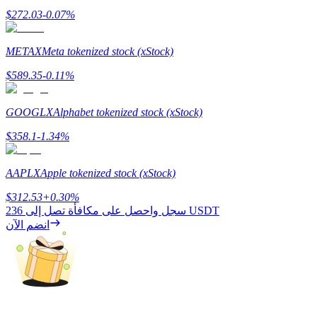
$
272.03
-0.07
%
METAX
Meta tokenized stock (xStock)
التوقيع المساحي
$
589.35
-0.11
%
عوائد عالية والوصول الفوري
GOOGLX
Alphabet tokenized stock (xStock)
$
358.1
-1.34
%
AAPLX
Apple tokenized stock (xStock)
$
312.53
+
0.30
%
236 USDT
سجل واحصل على مكافأة تصل إلى
انضم الآن
Launchpool
الرهان المرن لكسب العملات الرقمية الشهيرة