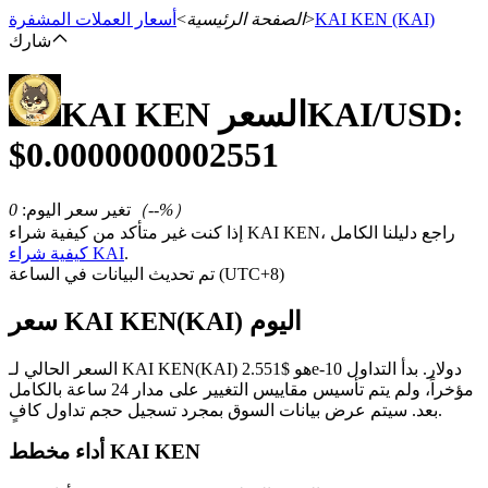
(KAI)
KAI KEN
>
الصفحة الرئيسية
>
أسعار العملات المشفرة
شارك
/USD:
KAI
السعر
KAI KEN
العقود الآجلة
$
0.0000000002551
%）
--
（
تغير سعر اليوم
:
0
إذا كنت غير متأكد من كيفية شراء KAI KEN، راجع دليلنا الكامل
.
كيفية شراء KAI
تم تحديث البيانات في الساعة (UTC+8)
سعر KAI KEN(KAI) اليوم
العقود الآجلة USDT
السعر الحالي لـ KAI KEN(KAI) هو $2.551e-10 دولار. بدأ التداول
العقود الآجلة باستخدام USDT كضمان
مؤخراً، ولم يتم تأسيس مقاييس التغيير على مدار 24 ساعة بالكامل
بعد. سيتم عرض بيانات السوق بمجرد تسجيل حجم تداول كافٍ.
أداء مخطط KAI KEN