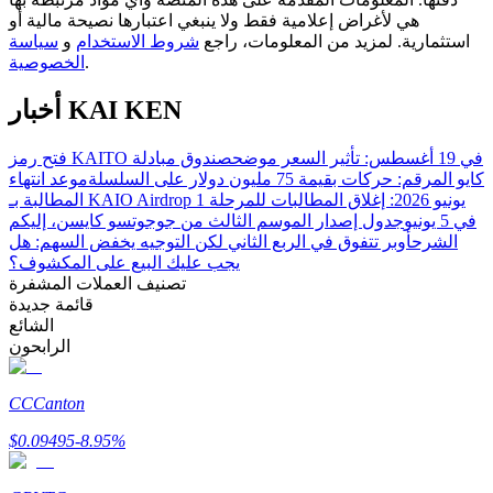
هي لأغراض إعلامية فقط ولا ينبغي اعتبارها نصيحة مالية أو
استثمارية. لمزيد من المعلومات، راجع
شروط الاستخدام
و
سياسة
.
الخصوصية
مرشد
أخبار KAI KEN
دليل المبتدئين للعقود الآجلة
فتح رمز KAITO في 19 أغسطس: تأثير السعر موضح
صندوق مبادلة
كايو المرقم: حركات بقيمة 75 مليون دولار على السلسلة
موعد انتهاء
المطالبة بـ KAIO Airdrop يونيو 2026: إغلاق المطالبات للمرحلة 1
في 5 يونيو
جدول إصدار الموسم الثالث من جوجوتسو كايسن، إليكم
الشرح
أوبر تتفوق في الربع الثاني لكن التوجيه يخفض السهم: هل
يجب عليك البيع على المكشوف؟
تصنيف العملات المشفرة
قائمة جديدة
الشائع
الرابحون
استراتيجيات التداول
تعلم كيفية البقاء مربحة
CC
Canton
$
0.09495
-8.95
%