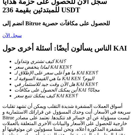
سجل الآن للحصول على حزمة هدايا
للمبتدئين بقيمة 236 USDT
كن متداول نسخ
استمتع بتقاسم الأرباح وعمولات نسخ التداول
انضم إلى Bitrue للحصول على مكافآت حصرية
سجل الآن
الناس يسألون أيضًا: أسئلة أخرى حول KAI
كيف تشتري وتتداول KAI؟
لماذا ينخفض سعر KAI KEN؟
ما هو أعلى سعر على الإطلاق لـ KAI KEN؟
ما هي القيمة السوقية لـ KAI KEN اليوم؟
معلومة
هل الآن وقت جيد للاستثمار في KAI KEN؟
أين يمكنك الحصول على مكافآت KAI مجانًا؟
تحليل البيانات الضخمة بما في ذلك المعلومات التجارية، وما
كيف يمكنك تتبع سعر KAI KEN؟
إلى ذلك.
أسواق العملات المشفرة شديدة التقلب ويمكن أن تشهد تقلبات
سريعة في الأسعار. أنت وحدك المسؤول عن قراراتك الاستثمارية و
Bitrue ليست مسؤولة عن أي خسائر قد تتكبدها. نعتمد على مصادر
خارجية للحصول على الأسعار والبيانات الأخرى المتعلقة بالعملات
المشفرة المذكورة أعلاه، ونحن لسنا مسؤولين عن موثوقيتها أو
دقتها. المعلومات المقدمة على هذه المنصة وأي مواد مرتبطة بها