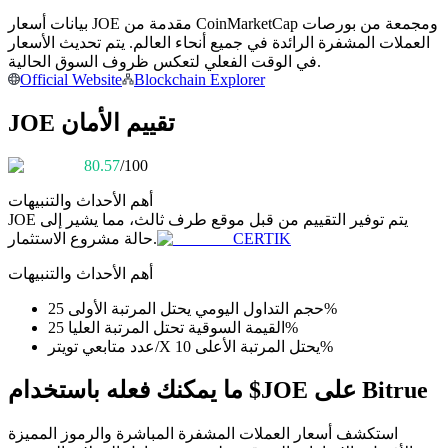
بيانات أسعار JOE مقدمة من CoinMarketCap ومجمعة من بورصات
كن متداول نسخ
العملات المشفرة الرائدة في جميع أنحاء العالم. يتم تحديث الأسعار
في الوقت الفعلي لتعكس ظروف السوق الحالية.
استمتع بتقاسم الأرباح وعمولات نسخ التداول
Official Website
Blockchain Explorer
JOE تقييم الأمان
80.57
/100
أهم الأحداث والتنبيهات
يتم توفير التقييم من قبل موقع طرف ثالث، مما يشير إلى
JOE
CERTIK
حالة مشروع الاستثمار.
معلومة
أهم الأحداث والتنبيهات
تحليل البيانات الضخمة بما في ذلك المعلومات التجارية، وما
حجم التداول اليومي يحتل المرتبة الأولى 25%
إلى ذلك.
القيمة السوقية تحتل المرتبة العليا 25%
عدد متابعي تويتر/X يحتل المرتبة الأعلى 10%
ما يمكنك فعله باستخدام $JOE على Bitrue
استكشف أسعار العملات المشفرة المباشرة والرموز المميزة