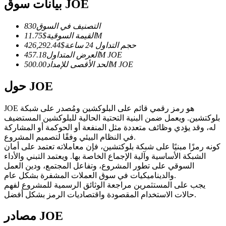
العقود الآجلة USDC
بيانات سوق JOE
العقود الآجلة باستخدام USDC كضمان
التصنيف في السوق
830
11.75M
القيمة السوقية
$
حجم التداول 24 ساعة
$
426,292.44
JOE
457.18M
العرض المتداول
JOE
500.00M
الحد الأقصى للإمداد
حول JOE
JOE هو رمز رقمي قائم على البلوكشين ومُصدر على شبكة
بلوكتشين. ويعمل ضمن البنية التحتية الحالية للبلوكشين المستضيف
نسخ التداول
له، وقد يؤدي وظائف متعددة مثل المنفعة أو الحوكمة أو المشاركة
في النظام البيئي وفقًا لتصميم المشروع.
انضم إلى أفضل المتداولين
كونه رمزًا مبنيًا على شبكة بلوكتشين، فإن معاملاته تعتمد على أمان
الشبكة الأساسية وآلية الإجماع الخاصة بها. ويعتمد التبني والأداء
السوقي على تطور المشروع، وتفاعل المجتمع، ودين العمل
والديناميكيات في سوق العملات المشفرة بشكل عام.
يجب على المستثمرين مراجعة الوثائق الرسمية للمشروع لفهم
حالات الاستخدام المقصودة واقتصاديات الرمز بشكل أفضل.
مصادر JOE