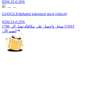
$
594.33
-0.26
%
BTC Welcome Rewards
GOOGLX
Alphabet tokenized stock (xStock)
Deposit & Trade BTC to Share 25000 USDT prize pool!
$
356.53
-0.25
%
1788 USDT
سجل واحصل على مكافأة تصل إلى
انضم الآن
Deposit CASHCAT & Win
Share 500000 CASHCAT prize pool
Exclusive for BitMart Users
Register & Trade to Win 500,000 USDT
Precious Metals Trading Carnival
Trade Gold & Silver · 33,333 USDT Bonus