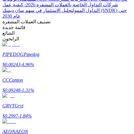
Bitrue
AI
شركات التداول الخاصة بالعملات المشفرة 2026: كيفية عمل
التداول الممول
تحليل الاستثمار في سهم سان ديسك (SNDK) حتى
عام 2030
تصنيف العملات المشفرة
قائمة جديدة
الشائع
الرابحون
شركاء بيترو
PIPEDOG
Pipedog
$
0.00243
-4.96
%
CC
Canton
$
0.09248
-1.31
%
GRVT
Grvt
شركاء Bitrue
$
0.2997
-1.84
%
تصل العمولات إلى 65٪!
AEON
AEON