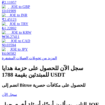
₽
2.11957
JOE
to
GBP
£
0.01909
JOE
to
INR
التوقيع المساحي
₹
2.45123
JOE
to
TRY
عوائد عالية والوصول الفوري
₺
1.22892
JOE
to
KRW
₩
36.27411
JOE
to
CAD
$
0.03594
JOE
to
JPY
¥
4.06582
المزيد من تحويلات العملات المشفرة
سجل الآن للحصول على حزمة هدايا
للمبتدئين بقيمة 1788 USDT
Launchpool
الرهان المرن لكسب العملات الرقمية الشهيرة
انضم إلى Bitrue للحصول على مكافآت حصرية
سجل الآن
الناس يسألون أيضًا: أسئلة أخرى حول JOE