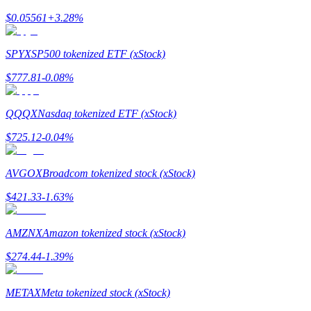
$
0.05561
+
3.28
%
SPYX
SP500 tokenized ETF (xStock)
$
777.81
-0.08
%
QQQX
Nasdaq tokenized ETF (xStock)
الإحالة
$
725.12
-0.04
%
قم بدعوة صديق لتحصل على مكافآت نقدية
BTC Welcome Rewards
AVGOX
Broadcom tokenized stock (xStock)
$
421.33
-1.63
%
AMZNX
Amazon tokenized stock (xStock)
$
274.44
-1.39
%
METAX
Meta tokenized stock (xStock)