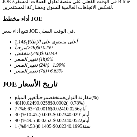
JOE في الوقت الفعلي على منصة تداول العملات المشفرة Bitrue
لتعكس الاتجاهات العالمية للسوق ومشاركة المستثمرين.
أداء مخطط JOE
العقود الآجلة لـ COIN-M
تتبع أداء سعر JOE في الوقت الفعلي.
العقود الآجلة للعملات المشفرة
أعلى مستوى على الإطلاق
$
1.14
0.0259
$
(24h)
مرحباً
0.0249
$
(24h)
منخفض
%
0
(1h)
تغيير السعر
TradFi
%
1.99
+
(24h)
تغيير السعر
%
6.63
+
(7d)
تغيير السعر
مشتقات الأسهم والعملات الأجنبية والمعادن الثمينة والسلع
JOE تاريخ الأسعار
(%)
مقارنة التواريخ
منخفض
مرحباً
تغيير المبلغ
48H
0.0249
0.0258
$
0.0002
(
+
0.78
%)
7 أيام
0.0256
0.0241
$
0.0016
(
+
6.63
%)
30 أيام
0.0291
0.0234
$
-0.003
(
-10.45
%)
90 أيام
0.0522
0.0234
$
-0.0252
(
-49.5
%)
1 سنة
0.1995
0.0234
$
-0.1405
(
-84.53
%)