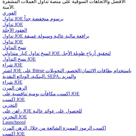
الأفضل والاتجاهات السوقية على منصة تداول العملات المشفرة
الآمنة.
الفوري
تداول JOE برسوم منخفضة جداً
تداول JOE
مرشد
العقود الآجلة
تداول JOE برافعة مالية عالية وسيولة عميقة
دليل المبتدئين للعقود الآجلة
تداول JOE
نسخ التداول
انسخ تداول كبار متداولي JOE لتحقيق أرباح طويلة الأجل
نسخ التداول JOE
شراء JOE
اشترِ JOE على Bitrue باستخدام بطاقات الائتمان/الخصم، التحويلات
البنكية، الودائع النقدية، SEPA، والمزيد
شراء JOE
الرهن المرن
اكسب مكافآت يومية تنافسية على JOE
استراتيجيات التداول
اكسب JOE
التخزين
تعلم كيفية البقاء مربحة
راهن على JOE للحصول على عوائد عالية
التخزين JOE
Launchpool
اكسب الرموز المميزة الشائعة من خلال الرهن المرن
اكسب JOE