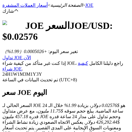
JOE
>
الصفحة الرئيسية
>
أسعار العملات المشفرة
شارك
/USD:
JOE
السعر
JOE
العقود الآجلة
$
0.02576
تغير سعر اليوم
:
+0.0005026
（
1.99
%）
تداول JOE الآن
إذا كنت غير متأكد من كيفية شراء JOE، راجع دليلنا الكامل
كيفية
.
شراء JOE
24H
1W
1M
3M
1Y
3Y
تم تحديث البيانات في الساعة (UTC+8)
سعر JOE اليوم
العقود الآجلة USDT
العقود الآجلة باستخدام USDT كضمان
السعر الحالي لـ JOE هو
$0.02576 دولار
، بزيادة
1.99%
خلال الـ 24
ساعة الماضية. يبلغ حجم سوقه
$11.75 مليون
، مع عرض متداول
وحجم تداول على مدار 24 ساعة قدره
457.18 مليون JOE
قدره
$426,292.44 دولار
. يعكس الاتجاه الصعودي زيادة نشاط الشراء
ومعنويات السوق الإيجابية على المدى القصير. يتم تحديث أسعار