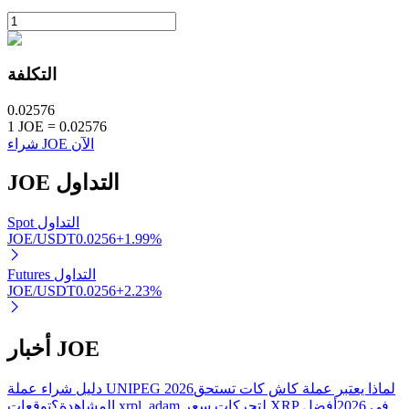
التكلفة
0.02576
1
JOE
=
0.02576
الاستثمار التلقائي
شراء JOE الآن
احصل على أرباح طويلة الأجل وفوائد مرنة
التداول
JOE
Spot التداول
JOE/USDT
0.0256
+
1.99
%
Futures التداول
JOE/USDT
0.0256
+
2.23
%
أخبار JOE
تعلم الستاكينغ
تعرف على كيفية كسب الدخل السلبي
لماذا يعتبر عملة كاش كات تستحق
دليل شراء عملة UNIPEG 2026
توقعات xrpl_adam لتحركات سعر XRP في 2026
أفضل
المشاهدة؟