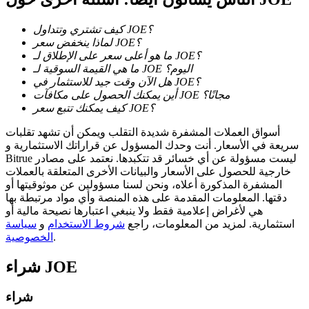
كيف تشتري وتتداول JOE؟
لماذا ينخفض سعر JOE؟
ما هو أعلى سعر على الإطلاق لـ JOE؟
ما هي القيمة السوقية لـ JOE اليوم؟
عمليات احتجاز BTR
هل الآن وقت جيد للاستثمار في JOE؟
أين يمكنك الحصول على مكافآت JOE مجانًا؟
استثمارات حصرية لحاملي BTR
كيف يمكنك تتبع سعر JOE؟
أسواق العملات المشفرة شديدة التقلب ويمكن أن تشهد تقلبات
سريعة في الأسعار. أنت وحدك المسؤول عن قراراتك الاستثمارية و
Bitrue ليست مسؤولة عن أي خسائر قد تتكبدها. نعتمد على مصادر
خارجية للحصول على الأسعار والبيانات الأخرى المتعلقة بالعملات
المشفرة المذكورة أعلاه، ونحن لسنا مسؤولين عن موثوقيتها أو
دقتها. المعلومات المقدمة على هذه المنصة وأي مواد مرتبطة بها
هي لأغراض إعلامية فقط ولا ينبغي اعتبارها نصيحة مالية أو
استثمارية. لمزيد من المعلومات، راجع
شروط الاستخدام
و
سياسة
.
الخصوصية
القروض
JOE
شراء
خدمة الاقتراض المدعومة بالعملات المشفرة
شراء