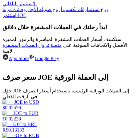
الاستثمار التلقائي
وزع استثماراتك لكسب أرباح طويلة الأجل وفائدة مرنة
استثمر JOE
يكسب
ابدأ رحلتك في العملات المشفرة خلال دقائق
استكشف أسعار العملات المشفرة المباشرة والرموز المميزة
الأفضل والاتجاهات السوقية على
منصة تداول العملات المشفرة
الآمنة.
App Store
Google Play
سعر صرف JOE إلى العملة الورقية
خنزير الطاقة
حوّل JOE إلى العملات الورقية الرئيسية باستخدام أسعار الصرف
في الوقت الفعلي.
احصل على مكافآت تنافسية يوميًا
JOE
to
USD
$
0.02576
JOE
to
EUR
€
0.02228
JOE
to
BRL
R$
0.13133
JOE
to
RUB