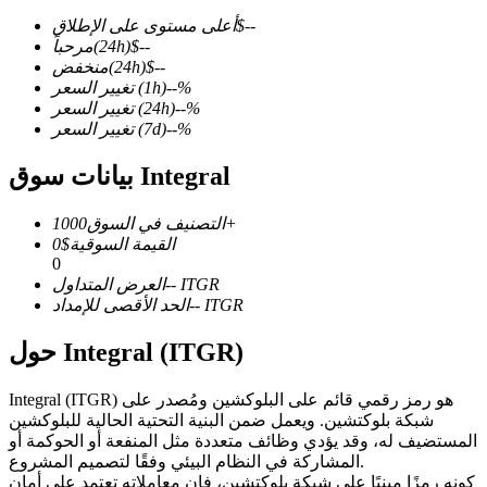
--
$
أعلى مستوى على الإطلاق
--
$
(24h)
مرحباً
--
$
(24h)
منخفض
%
--
(1h)
تغيير السعر
%
--
(24h)
تغيير السعر
العقود الآجلة لـ COIN-M
%
--
(7d)
تغيير السعر
العقود الآجلة للعملات المشفرة
بيانات سوق Integral
1000+
التصنيف في السوق
TradFi
القيمة السوقية
$
0
0
مشتقات الأسهم والعملات الأجنبية والمعادن الثمينة والسلع
ITGR
--
العرض المتداول
ITGR
--
الحد الأقصى للإمداد
حول Integral (ITGR)
Integral (ITGR) هو رمز رقمي قائم على البلوكشين ومُصدر على
شبكة بلوكتشين. ويعمل ضمن البنية التحتية الحالية للبلوكشين
المستضيف له، وقد يؤدي وظائف متعددة مثل المنفعة أو الحوكمة أو
المشاركة في النظام البيئي وفقًا لتصميم المشروع.
كونه رمزًا مبنيًا على شبكة بلوكتشين، فإن معاملاته تعتمد على أمان