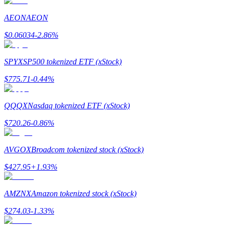
AEON
AEON
$
0.06034
-2.86
%
يكسب
SPYX
SP500 tokenized ETF (xStock)
$
775.71
-0.44
%
QQQX
Nasdaq tokenized ETF (xStock)
$
720.26
-0.86
%
خنزير الطاقة
AVGOX
Broadcom tokenized stock (xStock)
احصل على مكافآت تنافسية يوميًا
$
427.95
+
1.93
%
AMZNX
Amazon tokenized stock (xStock)
$
274.03
-1.33
%