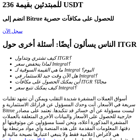
للمبتدئين بقيمة 236 USDT
كن متداول نسخ
انضم إلى Bitrue للحصول على مكافآت حصرية
استمتع بتقاسم الأرباح وعمولات نسخ التداول
سجل الآن
الناس يسألون أيضًا: أسئلة أخرى حول ITGR
كيف تشتري وتتداول ITGR؟
لماذا ينخفض سعر Integral؟
ما هي القيمة السوقية لـ Integral اليوم؟
هل الآن وقت جيد للاستثمار في Integral؟
أين يمكنك الحصول على مكافآت ITGR مجانًا؟
معلومة
كيف يمكنك تتبع سعر Integral؟
تحليل البيانات الضخمة بما في ذلك المعلومات التجارية، وما
أسواق العملات المشفرة شديدة التقلب ويمكن أن تشهد تقلبات
إلى ذلك.
سريعة في الأسعار. أنت وحدك المسؤول عن قراراتك الاستثمارية و
Bitrue ليست مسؤولة عن أي خسائر قد تتكبدها. نعتمد على مصادر
خارجية للحصول على الأسعار والبيانات الأخرى المتعلقة بالعملات
المشفرة المذكورة أعلاه، ونحن لسنا مسؤولين عن موثوقيتها أو
دقتها. المعلومات المقدمة على هذه المنصة وأي مواد مرتبطة بها
هي لأغراض إعلامية فقط ولا ينبغي اعتبارها نصيحة مالية أو