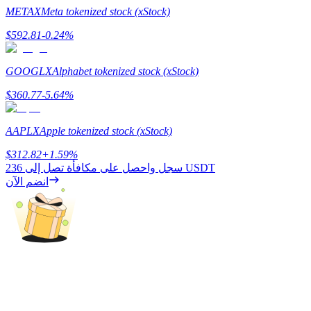
METAX
Meta tokenized stock (xStock)
$
592.81
-0.24
%
التوقيع المساحي
GOOGLX
Alphabet tokenized stock (xStock)
عوائد عالية والوصول الفوري
$
360.77
-5.64
%
AAPLX
Apple tokenized stock (xStock)
$
312.82
+
1.59
%
236 USDT
سجل واحصل على مكافأة تصل إلى
انضم الآن
Launchpool
الرهان المرن لكسب العملات الرقمية الشهيرة