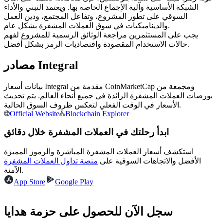
العقود الآجلة USDC
الشبكة الأساسية وآلية الإجماع الخاصة بها. ويعتمد التبني والأداء
السوقي على تطور المشروع، وتفاعل المجتمع، ودين العمل
العقود الآجلة باستخدام USDC كضمان
والديناميكيات في سوق العملات المشفرة بشكل عام.
يجب على المستثمرين مراجعة الوثائق الرسمية للمشروع لفهم
حالات الاستخدام المقصودة واقتصاديات الرمز بشكل أفضل.
مصادر Integral
بيانات أسعار Integral مقدمة من CoinMarketCap ومجمعة من
بورصات العملات المشفرة الرائدة في جميع أنحاء العالم. يتم تحديث
الأسعار في الوقت الفعلي لتعكس ظروف السوق الحالية.
Official Website
Blockchain Explorer
نسخ التداول
ابدأ رحلتك في العملات المشفرة خلال دقائق
انضم إلى أفضل المتداولين
استكشف أسعار العملات المشفرة المباشرة والرموز المميزة
الأفضل والاتجاهات السوقية على
منصة تداول العملات المشفرة
الآمنة.
App Store
Google Play
سجل الآن للحصول على حزمة هدايا