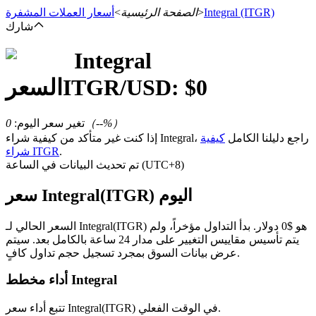
(ITGR)
Integral
>
الصفحة الرئيسية
>
أسعار العملات المشفرة
شارك
Integral
العقود الآجلة
0
/USD: $
ITGR
السعر
%）
--
（
تغير سعر اليوم
:
0
إذا كنت غير متأكد من كيفية شراء Integral، راجع دليلنا الكامل
كيفية
.
شراء ITGR
تم تحديث البيانات في الساعة (UTC+8)
سعر Integral(ITGR) اليوم
العقود الآجلة USDT
السعر الحالي لـ Integral(ITGR) هو $0 دولار. بدأ التداول مؤخراً، ولم
يتم تأسيس مقاييس التغيير على مدار 24 ساعة بالكامل بعد. سيتم
العقود الآجلة باستخدام USDT كضمان
عرض بيانات السوق بمجرد تسجيل حجم تداول كافٍ.
أداء مخطط Integral
تتبع أداء سعر Integral(ITGR) في الوقت الفعلي.