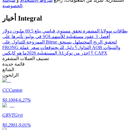
استثمارية. لمزيد من المعلومات، راجع
شروط الاستخدام
و
سياسة
.
الخصوصية
أخبار Integral
مرشد
بطاقات سولانا المشفرة تحقق مستوى قياسي يبلغ 69.5 مليون دولار
دليل المبتدئين للعقود الآجلة
أفضل 3 عقود مستقبلية للأسهم
في يوليو: تأثيرها على SOL
الممزوجة للتداول على Bitrue لتحقيق الربح المحتمل
هل يستحق
FRONG التداول؟ دليل للربح
توقعات سعر عملة AOB والتنبؤات
ما هو كابكس AI؟ احذر من توكن CAPX
المستقبلية 2026
تصنيف العملات المشفرة
قائمة جديدة
الشائع
الرابحون
CC
Canton
استراتيجيات التداول
$
0.1004
-6.27
%
تعلم كيفية البقاء مربحة
GRVT
Grvt
$
0.2901
-9.01
%