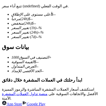
تتبع أداء سعر (undefined) في الوقت الفعلي.
--
$
أعلى مستوى على الإطلاق
--
$
(24h)
مرحباً
--
$
(24h)
منخفض
العقود الآجلة لـ COIN-M
%
--
(1h)
تغيير السعر
العقود الآجلة للعملات المشفرة
%
--
(24h)
تغيير السعر
%
--
(7d)
تغيير السعر
بيانات سوق
TradFi
1000+
التصنيف في السوق
مشتقات الأسهم والعملات الأجنبية والمعادن الثمينة والسلع
--
$
القيمة السوقية
--
العرض المتداول
--
الحد الأقصى للإمداد
ابدأ رحلتك في العملات المشفرة خلال دقائق
استكشف أسعار العملات المشفرة المباشرة والرموز المميزة
الأفضل والاتجاهات السوقية على
منصة تداول العملات المشفرة
الآمنة.
App Store
Google Play