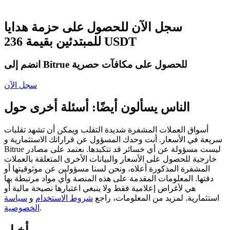
العقود الآجلة USDC
العقود الآجلة باستخدام USDC كضمان
سجل الآن للحصول على حزمة هدايا
للمبتدئين بقيمة 236 USDT
انضم إلى Bitrue للحصول على مكافآت حصرية
سجل الآن
الناس يسألون أيضًا: أسئلة أخرى حول
نسخ التداول
أسواق العملات المشفرة شديدة التقلب ويمكن أن تشهد تقلبات
سريعة في الأسعار. أنت وحدك المسؤول عن قراراتك الاستثمارية و
انضم إلى أفضل المتداولين
Bitrue ليست مسؤولة عن أي خسائر قد تتكبدها. نعتمد على مصادر
خارجية للحصول على الأسعار والبيانات الأخرى المتعلقة بالعملات
المشفرة المذكورة أعلاه، ونحن لسنا مسؤولين عن موثوقيتها أو
دقتها. المعلومات المقدمة على هذه المنصة وأي مواد مرتبطة بها
هي لأغراض إعلامية فقط ولا ينبغي اعتبارها نصيحة مالية أو
استثمارية. لمزيد من المعلومات، راجع
شروط الاستخدام
و
سياسة
.
الخصوصية
أخبار