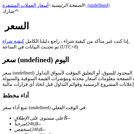
(undefined)
>
الصفحة الرئيسية
>
أسعار العملات المشفرة
شارك
السعر
العقود الآجلة
.
كيفية شراء
إذا كنت غير متأكد من كيفية شراء ، راجع دليلنا الكامل
تم تحديث البيانات في الساعة (UTC+8)
سعر (undefined) اليوم
العقود الآجلة USDT
أداء مخطط
العقود الآجلة باستخدام USDT كضمان
تتبع أداء سعر (undefined) في الوقت الفعلي.
--
$
أعلى مستوى على الإطلاق
--
$
(24h)
مرحباً
--
$
(24h)
منخفض