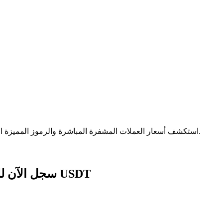
الآمنة.
استكشف أسعار العملات المشفرة المباشرة والرموز المميزة ا
سجل الآن للحصول على حزمة هدايا للمبتدئين بقيمة 1788 USDT