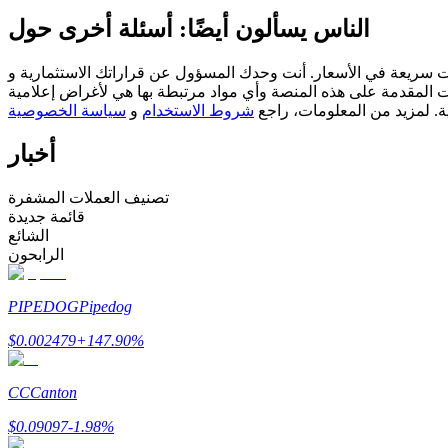
العقود الآجلة USDC
الناس يسألون أيضًا: أسئلة أخرى حول
العقود الآجلة باستخدام USDC كضمان
مسؤول عن قراراتك الاستثمارية و Bitrue ليست مسؤولة عن أي خسائر قد تتكبدها. نعتمد على مصادر خارجية
ات المقدمة على هذه المنصة وأي مواد مرتبطة بها هي لأغراض إعلامية
ية. لمزيد من المعلومات، راجع
شروط الاستخدام
و
سياسة الخصوصية
أخبار
تصنيف العملات المشفرة
قائمة جديدة
الشائع
نسخ التداول
الرابحون
انضم إلى أفضل المتداولين
PIPEDOG
Pipedog
$
0.002479
+
147.90
%
CC
Canton
$
0.09097
-1.98
%