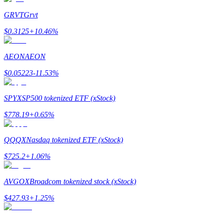
GRVT
Grvt
كن متداول نسخ
$
0.3125
+
10.46
%
استمتع بتقاسم الأرباح وعمولات نسخ التداول
AEON
AEON
$
0.05223
-11.53
%
SPYX
SP500 tokenized ETF (xStock)
$
778.19
+
0.65
%
معلومة
QQQX
Nasdaq tokenized ETF (xStock)
$
725.2
+
1.06
%
AVGOX
Broadcom tokenized stock (xStock)
$
427.93
+
1.25
%