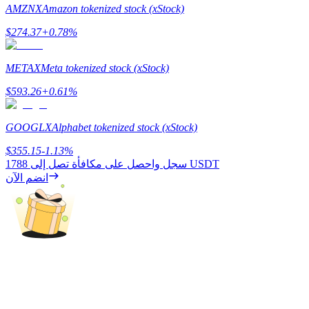
AMZNX
Amazon tokenized stock (xStock)
$
274.37
+
0.78
%
مرشد
METAX
Meta tokenized stock (xStock)
دليل المبتدئين للعقود الآجلة
$
593.26
+
0.61
%
GOOGLX
Alphabet tokenized stock (xStock)
$
355.15
-1.13
%
1788 USDT
سجل واحصل على مكافأة تصل إلى
انضم الآن
استراتيجيات التداول
تعلم كيفية البقاء مربحة