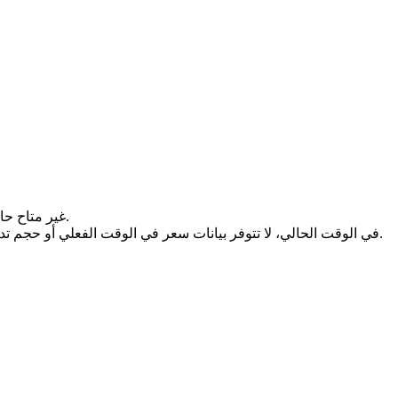
سعر (undefined) غير متاح حالياً. قد يكون ذلك بسبب عدم إدراج الرمز المميز للتداول بعد، أو النشاط المحدود للسوق، أو التعليق المؤقت لأسواق التداول.
في الوقت الحالي، لا تتوفر بيانات سعر في الوقت الفعلي أو حجم تداول مؤكد. بمجرد إنشاء أو استئناف أسواق التداول النشطة، ستقدم هذه الصفحة معلومات أسعار محدثة ومؤشرات القيمة السوقية والسيولة.