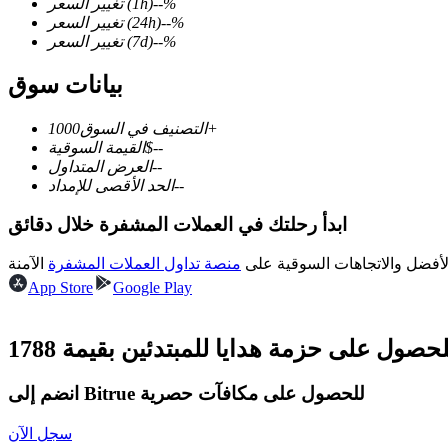
%
--
(1h)
تغيير السعر
%
--
(24h)
تغيير السعر
%
--
(7d)
تغيير السعر
بيانات سوق
العقود الآجلة لـ COIN-M
1000+
التصنيف في السوق
العقود الآجلة للعملات المشفرة
--
$
القيمة السوقية
--
العرض المتداول
--
الحد الأقصى للإمداد
TradFi
ابدأ رحلتك في العملات المشفرة خلال دقائق
مشتقات الأسهم والعملات الأجنبية والمعادن الثمينة والسلع
لأفضل والاتجاهات السوقية على
منصة تداول العملات المشفرة
App Store
Google Play
انضم إلى Bitrue للحصول على مكافآت حصرية
سجل الآن