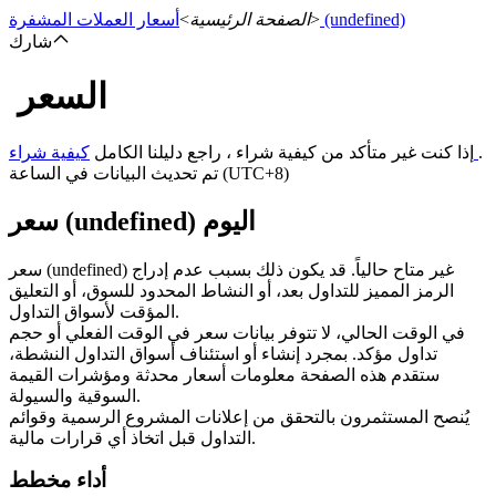
(undefined)
>
الصفحة الرئيسية
>
أسعار العملات المشفرة
شارك
السعر
العقود الآجلة
.
كيفية شراء
إذا كنت غير متأكد من كيفية شراء ، راجع دليلنا الكامل
تم تحديث البيانات في الساعة (UTC+8)
سعر (undefined) اليوم
سعر (undefined) غير متاح حالياً. قد يكون ذلك بسبب عدم إدراج
الرمز المميز للتداول بعد، أو النشاط المحدود للسوق، أو التعليق
المؤقت لأسواق التداول.
في الوقت الحالي، لا تتوفر بيانات سعر في الوقت الفعلي أو حجم
العقود الآجلة USDT
تداول مؤكد. بمجرد إنشاء أو استئناف أسواق التداول النشطة،
ستقدم هذه الصفحة معلومات أسعار محدثة ومؤشرات القيمة
العقود الآجلة باستخدام USDT كضمان
السوقية والسيولة.
يُنصح المستثمرون بالتحقق من إعلانات المشروع الرسمية وقوائم
التداول قبل اتخاذ أي قرارات مالية.
أداء مخطط