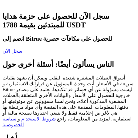
العقود الآجلة USDC
العقود الآجلة باستخدام USDC كضمان
سجل الآن للحصول على حزمة هدايا
للمبتدئين بقيمة 1788 USDT
انضم إلى Bitrue للحصول على مكافآت حصرية
سجل الآن
الناس يسألون أيضًا: أسئلة أخرى حول
نسخ التداول
أسواق العملات المشفرة شديدة التقلب ويمكن أن تشهد تقلبات
سريعة في الأسعار. أنت وحدك المسؤول عن قراراتك الاستثمارية و
انضم إلى أفضل المتداولين
Bitrue ليست مسؤولة عن أي خسائر قد تتكبدها. نعتمد على مصادر
خارجية للحصول على الأسعار والبيانات الأخرى المتعلقة بالعملات
المشفرة المذكورة أعلاه، ونحن لسنا مسؤولين عن موثوقيتها أو
دقتها. المعلومات المقدمة على هذه المنصة وأي مواد مرتبطة بها
هي لأغراض إعلامية فقط ولا ينبغي اعتبارها نصيحة مالية أو
استثمارية. لمزيد من المعلومات، راجع
شروط الاستخدام
و
سياسة
.
الخصوصية
أخبار