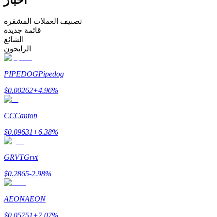
كن متداول نسخ
تصنيف العملات المشفرة
قائمة جديدة
استمتع بتقاسم الأرباح وعمولات نسخ التداول
الشائع
الرابحون
PIPEDOG
Pipedog
$
0.00262
+
4.96
%
CC
Canton
$
0.09631
+
6.38
%
معلومة
تحليل البيانات الضخمة بما في ذلك المعلومات التجارية، وما
GRVT
Grvt
إلى ذلك.
$
0.2865
-2.98
%
AEON
AEON
$
0.05751
+
7.07
%