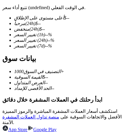
تتبع أداء سعر (undefined) في الوقت الفعلي.
--
$
أعلى مستوى على الإطلاق
--
$
(24h)
مرحباً
--
$
(24h)
منخفض
العقود الآجلة لـ COIN-M
%
--
(1h)
تغيير السعر
العقود الآجلة للعملات المشفرة
%
--
(24h)
تغيير السعر
%
--
(7d)
تغيير السعر
بيانات سوق
TradFi
1000+
التصنيف في السوق
مشتقات الأسهم والعملات الأجنبية والمعادن الثمينة والسلع
--
$
القيمة السوقية
--
العرض المتداول
--
الحد الأقصى للإمداد
ابدأ رحلتك في العملات المشفرة خلال دقائق
استكشف أسعار العملات المشفرة المباشرة والرموز المميزة
الأفضل والاتجاهات السوقية على
منصة تداول العملات المشفرة
الآمنة.
App Store
Google Play