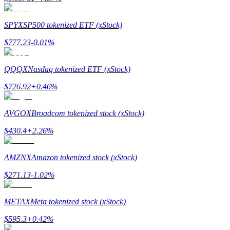
SPYX
SP500 tokenized ETF (xStock)
$
777.23
-0.01
%
مرشد
دليل المبتدئين للعقود الآجلة
QQQX
Nasdaq tokenized ETF (xStock)
$
726.92
+
0.46
%
AVGOX
Broadcom tokenized stock (xStock)
$
430.4
+
2.26
%
AMZNX
Amazon tokenized stock (xStock)
استراتيجيات التداول
$
271.13
-1.02
%
تعلم كيفية البقاء مربحة
METAX
Meta tokenized stock (xStock)
$
595.3
+
0.42
%